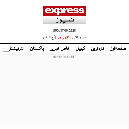
AUGUST 09, 2026
اشتہار لگائیں |
لائیو ٹی وی
| آج کا اخبار
صفحۂ اول
تازہ ترین
کھیل
خاص خبریں
پاکستان
انٹر نیشنل
ٹا