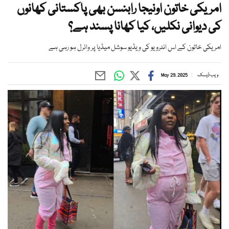
امریکی خاتون اونیجا رابنسن بھی پاکستانی کھانوں
کی دیوانی نکلیں، کیا کھانا پسند ہے؟
امریکی خاتون کے اس انٹرویو کی ویڈیو سوشل میڈیا پر وائرل ہو رہی ہے
ویب ڈیسک
May 29, 2025