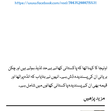
https://www.facebook.com/reel/704352808715531
اونیجا کا کہنا تھا کہ پاکستانی کھانے بےحد لذیذ ہوتے ہیں اور چکن
بریانی ان کی پسندیدہ ڈش ہے۔ انہوں نے بتایاب کہ انڈہ پراٹھا اور
قیمہ بھی ان کے پسندیدہ پاکستانی کھانوں میں شامل ہے۔
مزید پڑھیں