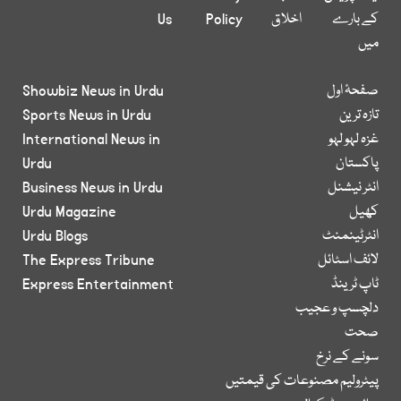
کے بارے
اخلاق
Policy
Us
میں
صفحۂ اول
Showbiz News in Urdu
تازہ ترین
Sports News in Urdu
غزہ لہو لہو
International News in
پاکستان
Urdu
انٹر نیشنل
Business News in Urdu
کھیل
Urdu Magazine
انٹرٹینمنٹ
Urdu Blogs
لائف اسٹائل
The Express Tribune
ٹاپ ٹرینڈ
Express Entertainment
دلچسپ و عجیب
صحت
سونے کے نرخ
پیٹرولیم مصنوعات کی قیمتیں