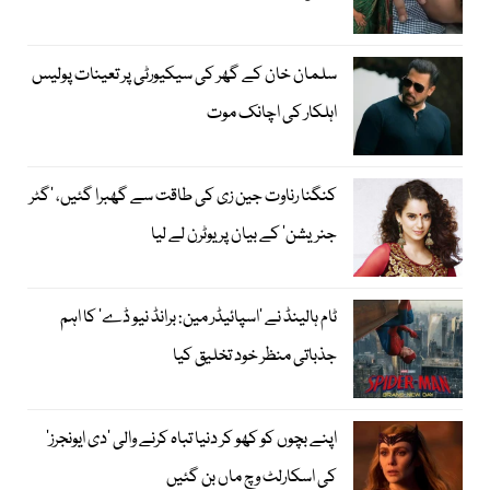
سلمان خان کے گھر کی سیکیورٹی پر تعینات پولیس
اہلکار کی اچانک موت
کنگنا رناوت جین زی کی طاقت سے گھبرا گئیں، ’گٹر
جنریشن‘ کے بیان پر یوٹرن لے لیا
ٹام ہالینڈ نے ’اسپائیڈر مین: برانڈ نیو ڈے‘ کا اہم
جذباتی منظر خود تخلیق کیا
اپنے بچوں کو کھو کر دنیا تباہ کرنے والی ’دی ایونجرز‘
کی اسکارلٹ وچ ماں بن گئیں