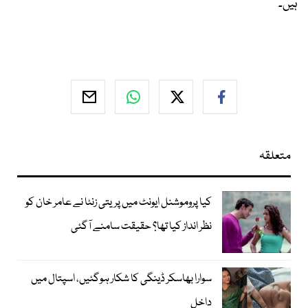
ہیں۔
متعلقہ
کیا پروموشنل ایونٹ میں پریتی زنٹا نے عامر خان کو
نظر انداز کیا تھا؟ حقیقت سامنے آگئی
سوارا بھاسکر ڈینگی کا شکار ہوگئیں، اسپتال میں
داخل