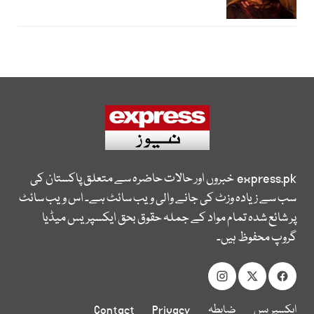
express.pk
خبروں اور حالات حاضرہ سے متعلق پاکستان کی
سب سے زیادہ وزٹ کی جانے والی ویب سائٹ ہے۔ اس ویب سائٹ
پر شائع شدہ تمام مواد کے جملہ حقوق بحق ایکسپریس میڈیا
گروپ محفوظ ہیں۔
ایکسپریس
ضابطہ
Privacy
Contact