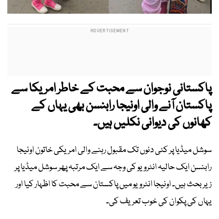
پاکستانی نوجوان سے محبت کے خاطر امریکا سے
پاکستان آنے والی اونیجا رابنسن بھی یہاں کے
کھانوں کی دیوانی نکلیں ہیں۔
سوشل میڈیا پر کئی دنوں تک مقبول رہنے والی امریکی خاتون اونیجا
رابنسن ایک حالیہ انٹرویو کی وجہ سے ایک مرتبہ پھر سوشل میڈیا پر
زیر بحث ہیں۔ اونیجا انٹرویو میں پاکستان سے محبت کا اظہار کیا اور
یہاں کی پکوان کی خوب تعریف کی۔