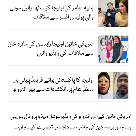
ہانیہ عامر کی اونیجا کیساتھ وائرل ہونے
والی پولیس افسر سے ملاقات
امریکی خاتون اونیجا رابنسن کی ماہرہ خان
سے ملاقات کی ویڈیو وائرل
اونیجا کا پاکستانی بوائے فرینڈ پہلی بار
منظر عام پر، انکشافات سے بھرا انٹرویو
امریکی خاتون کے اس انٹرویو کی ویڈیو سوشل میڈیا پر وائرل ہو رہی
ہے جس پر صارفین کی جانب سے دلچسپ تبصرے کیے جارہے