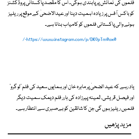
فلموں کی نمائش پر پابندی ہوگی۔ اس کا مقصد پاکستانی پروڈکشنز
کو باکس آفس پر زیادہ اہمیت دینا اور عیدالاضحیٰ کے موقع پر ریلیز
ہونے والی پاکستانی فلموں کو کامیاب بنانا ہے۔
https://www.instagram.com/p/DKOpTm0ox0-/
یاد رہے کہ عید الضحیٰ پر ماہرہ خان اور ہمایوں سعید کی فلم ’لو گرو‘
اور فیصل قریشی، ثمینہ پیرزادہ کی ہارر فلم دیمک سمیت دیگر
فلمیں ریلیز ہوں گی جن کا شائقین کو بےصبری سے انتظار ہے۔
مزید پڑھیں