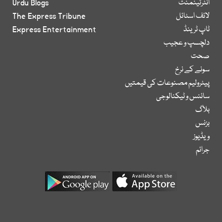
انٹرٹینمنٹ
Urdu Blogs
لائف اسٹائل
The Express Tribune
ٹاپ ٹرینڈ
Express Entertainment
دلچسپ و عجیب
صحت
سونے کے نرخ
پیٹرولیم مصنوعات کی قیمتیں
سائنس و ٹیکنالوجی
بلاگ
بزنس
ویڈیوز
جرائم