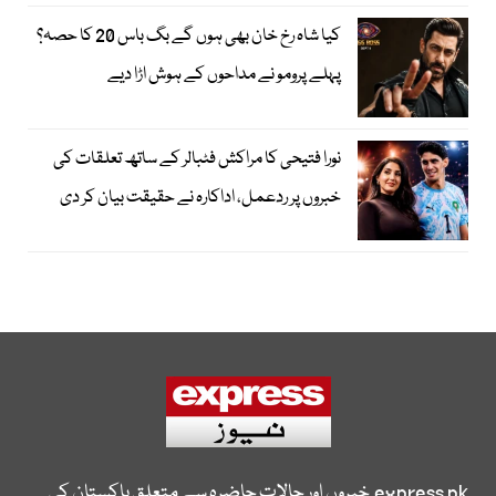
کیا شاہ رخ خان بھی ہوں گے بگ باس 20 کا حصہ؟
پہلے پرومو نے مداحوں کے ہوش اڑا دیے
نورا فتیحی کا مراکش فٹبالر کے ساتھ تعلقات کی
خبروں پر ردعمل، اداکارہ نے حقیقت بیان کر دی
express.pk
خبروں اور حالات حاضرہ سے متعلق پاکستان کی