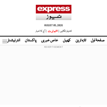
AUGUST 05, 2026
اشتہار لگائیں |
لائیو ٹی وی
| آج کا اخبار
صفحۂ اول
تازہ ترین
کھیل
خاص خبریں
پاکستان
انٹر نیشنل
ٹا