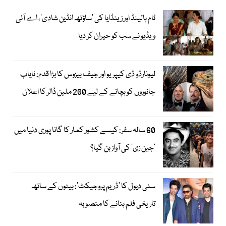
ٹام ہالینڈ اور زینڈایا کی ’ساؤتھ انڈین شادی‘، اے آئی
ویڈیو نے سب کو حیران کر دیا
لیونارڈو ڈی کیپریو اور جیف بیزوس کا بڑا قدم: نایاب
جانوروں کو بچانے کے لیے 200 ملین ڈالر کا اعلان
60 سالہ سفر: کیسے کشور کمار کا گانا پوری دنیا میں
’جین زی‘ کی آواز بن گیا؟
سنی دیول کا ’ڈریم پروجیکٹ‘: بیٹوں کے ساتھ
تاریخی فلم بنانے کا منصوبہ