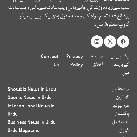
سب سے زیادہ وزٹ کی جانے والی ویب سائٹ ہے۔ اس ویب سائٹ
پر شائع شدہ تمام مواد کے جملہ حقوق بحق ایکسپریس میڈیا
گروپ محفوظ ہیں۔
ایکسپریس
ضابطہ
Privacy
Contact
کے بارے
اخلاق
Policy
Us
میں
صفحۂ اول
Showbiz News in Urdu
تازہ ترین
Sports News in Urdu
غزہ لہو لہو
International News in
پاکستان
Urdu
انٹر نیشنل
Business News in Urdu
کھیل
Urdu Magazine