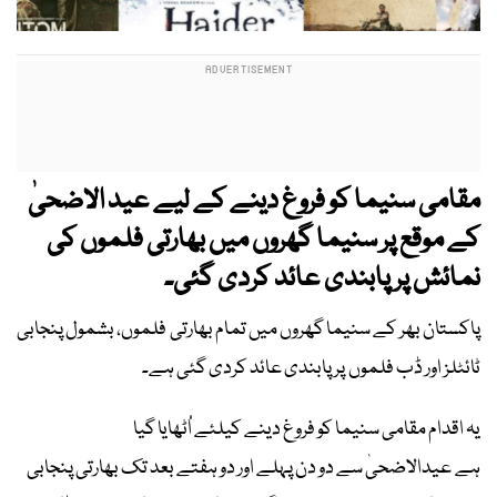
مقامی سنیما کو فروغ دینے کے لیے عید الاضحیٰ
کے موقع پر سنیما گھروں میں بھارتی فلموں کی
نمائش پر پابندی عائد کردی گئی۔
پاکستان بھر کے سنیما گھروں میں تمام بھارتی فلموں، بشمول پنجابی
ٹائٹلز اور ڈب فلموں پر پابندی عائد کردی گئی ہے۔
یہ اقدام مقامی سنیما کو فروغ دینے کیلئے اُٹھایا گیا
ہے عیدالاضحیٰ سے دو دن پہلے اور دو ہفتے بعد تک بھارتی پنجابی