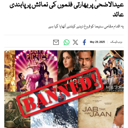
عیدالاضحیٰ پر بھارتی فلموں کی نمائش پر پابندی
عائد
یہ اقدام مقامی سنیما کو فروغ دینے کیلئے اُٹھایا گیا ہے
ویب ڈیسک
May 29, 2025