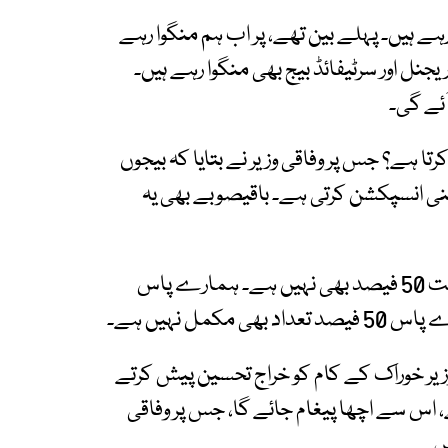
کررہے ہیں۔ پہلے بین تھے، پر اب ہم منگوا رہے
ریجنل اور سرٹیفائڈ بیج بھی منگوا رہے ہیں۔
ا ہے؟ جس پر وفاقی وزیر نے بتایا کہ بیجوں
پنی انسپکشن کرتی ہے۔ باقیصوبے بھی یہ
وفاقی وزیر نے بتایا کہ وزرات فوڈ میں ہماری صلاحیت 50 فیصد بھی نہیں ہے۔ ہمارے پاس
ل نہیں ہے۔
وزیر خوراک کے کام کو خراج تحسین پیش کرتے
 اس سے اچھا پیغام جائے گا، جس پر وفاقی
ں۔