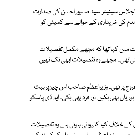
کا اجلاس سینیٹر سید مسرور احسن کی صدارت
ندم کی خریداری کے حوالے سے کمیٹی کو
ات میں کہا تھا کہ مجھے مکمل تفصیلات
 ہوئی تھی۔ مجھے وہ تفصیلات ابھی تک نہیں
ن عروج پر تھی۔ وزیراعظم صاحب اس چیز پر بہت
اں بھی بکیں اور فرد بھی بکی۔ ایم ڈی پاسکو
 کے خلاف کیا کارروائی ہوئی ہے وہ تفصیلات