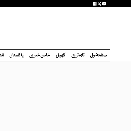
صفحۂ اول
تازہ ترین
کھیل
خاص خبریں
پاکستان
انٹ