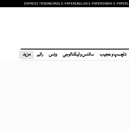
EXPRESS TRIBUNE
URDU E-PAPER
ENGLISH E-PAPER
SINDHI E-PAPER
L
دلچسپ و عجیب
سائنس و ٹیکنالوجی
بزنس
رائے
مزید