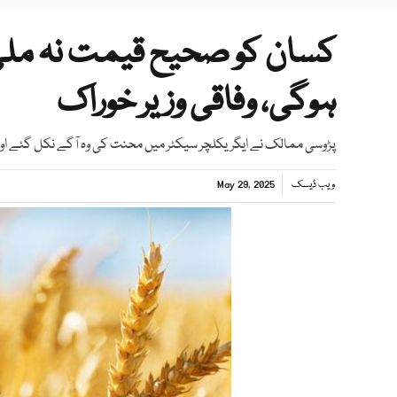
کسان کو صحیح قیمت نہ ملی 
ہوگی، وفاقی وزیر خوراک
پڑوسی ممالک نے ایگریکلچر سیکٹر میں محنت کی وہ آگے نکل گئے اور ہم
ویب ڈیسک
May 29, 2025