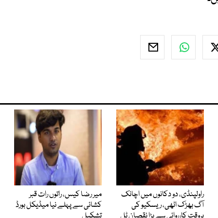
راولپنڈی، دو دکانوں میں اچانک
میر رضا کیس، راتوں رات قبر
آگ بھڑک اٹھی، ریسکیو کی
کشائی سے پہلے نیا میڈیکل بورڈ
بروقت کارروائی سے بڑا نقصان ٹل
تشکیل