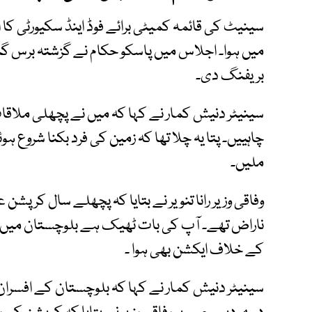
سینیٹ کی قائمہ کمیٹی برائے فوڈ اینڈ سکیورٹی 
میں ہوا۔ اجلاس میں پاسکو حکام نے گزشتہ برس گ
بریفنگ دی۔
سینیٹر دنیش کمار نے کہا کہ میں نے پچھلی ملاق
چاہییں۔ پتا یہ چلا تھا کہ زمین کی فرد بکنا شروع
ملیں۔
وفاقی وزیر رانا تنویر نے بتایا کہ پچھلے سال کرپش
ناراض تھے۔ آپ کی بات ٹھیک ہے بلوچستان میں بوری
کے خلاف ایکشن بھی ہوا ۔
سینیٹر دنیش کمار نے کہا کہ بلوچستان کے افسران