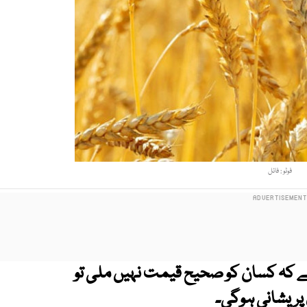
فوٹو : فائل
ا ہے کہ کسان کو صحیح قیمت نہیں ملی تو
 پریشانی ہوگی۔