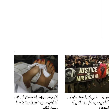
میر رضا علی کے انصاف کیلیے
لاہور میں 40 سالہ خاتون کے قتل
کراچی میں سول سوسائٹی کا
کا ڈراپ سین، شوہر اور سوتیلا بیٹا
احتجاج
ملوث نکلے