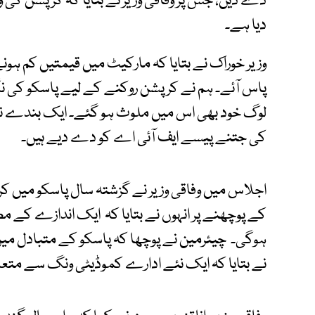
دے دیں، جس پر وفاقی وزیر نے بتایا کہ کرپشن کی 
دیا ہے۔
وزیر خوراک نے بتایا کہ مارکیٹ میں قیمتیں کم ہ
پاس آئے۔ ہم نے کرپشن روکنے کے لیے پاسکو کی ن
لوگ خود بھی اس میں ملوث ہو گئے۔ ایک بندے نے 
کی جتنے پیسے ایف آئی اے کو دے دیے ہیں۔
اجلاس میں وفاقی وزیر نے گزشتہ سال پاسکو میں ک
کے پوچھنے پر انہوں نے بتایا کہ ایک اندازے کے
ہوگی۔ چیئرمین نے پوچھا کہ پاسکو کے متبادل میں کو
نے بتایا کہ ایک نئے ادارے کموڈیٹی ونگ سے متعل