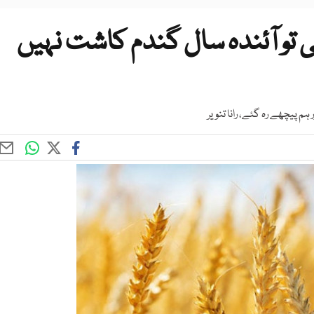
تو آئندہ سال گندم کاشت نہیں
 پیچھے رہ گئے، رانا تنویر