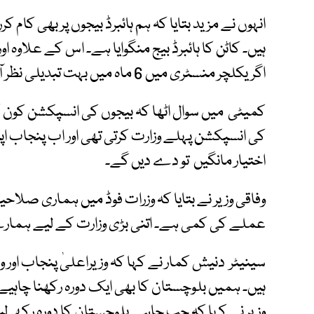
انہوں نے مزید بتایا کہ ہم ہائبرڈ بیجوں پر بھی کام 
ہیں۔ کاٹن کا ہائبرڈ بیج منگوایا ہے۔ اس کے علاوہ او
اگریکلچر منسٹری میں 6 ماہ میں بہت تبدیلی نظر آئے گی۔
کمیٹی میں سوال اٹھا کہ بیجوں کی انسپکشن کون کرت
کی انسپکشن پہلے وزارت کرتی تھی اور اب پنجاب ا
اختیار مانگیں تو دے دیں گے۔
عملے کی کمی ہے۔ اتنی بڑی وزارت کے لیے ہمارے پاس 50 فیصد تعداد بھی مکم
سینیٹر دنیش کمار نے کہا کہ وزیراعلیٰ پنجاب اور 
ہیں۔ ہمیں بلوچستان کا بھی ایک دورہ رکھنا چاہیے،
وزیر نے کہا کہ جب چاہے بلوچستان کا دورہ رکھ لی