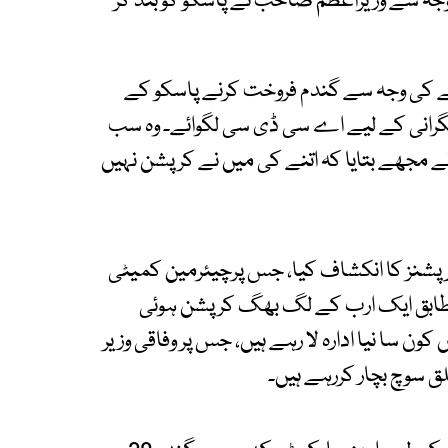
وجہ سے وزیراعظم صاحب نے پاسکو کو بند کر
ونے کی وجہ سے گندم فروخت کرنے پاسکو کے
گرانی کے لیے اے سی ڈی سی لگوائے۔ وہ سب
مجھے بتایا کہ اتنے کی میں نے کرپشن نہیں
رپشنز کا انکشاف کیا، جس پرچیئرمین کمیٹی
 مطابق ایک ارب کے لگ بھگ کرپشن ہوئی
ن سا نیا ادارہ لا رہے ہیں، جس پر وفاقی وزیر
ق سوچ بچار کررہے ہیں۔