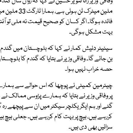
ملین میٹرک ٹن 
فائدہ ہوگا۔ اگر کسان کو صحیح قیمت نہ ملی تو آئن
بہت مشکل ہوگی۔
سینیٹر دنیش کمار نے کہا کہ بلوچستان میں گندم
بن جائے گا۔ وفاقی وزیر نے بتایا کہ گندم کا بلوچ
حصہ خراب نہیں ہوا۔
چیئرمین کمیٹی نے پوچھا کہ اس حوالے سے ہما
پر وفاقی وزیر نے بتایا کہ ہمارے پڑوسی ممالک نے
گئے اور ہم ایگریکلچر سیکٹر میں ان سے پیچھے رہ
کررہے ہیں، بیچ پر بہت کام کررہے ہیں۔ جعلی بیچ 
سزائیں بھی دی ہیں۔