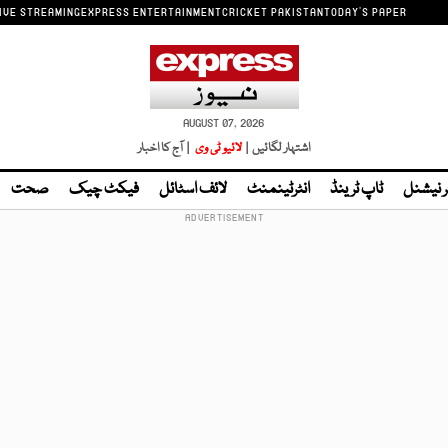
IVE STREAMING
EXPRESS ENTERTAINMENT
CRICKET PAKISTAN
TODAY'S PAPER
AUGUST 07, 2026
اشتہار لگائیں |
لائیو ٹی وی
| آج کا اخبار
ر نیشنل
ٹاپ ٹرینڈ
انٹرٹینمنٹ
لائف اسٹائل
فیکٹ چیک
صحت