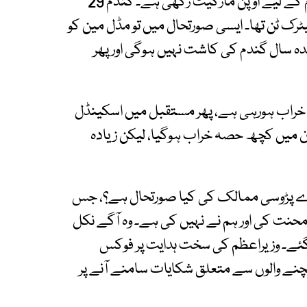
وفاقی وزیر رانا تنویر حسین نے کہا کہ رواں سال گندم کے لیے اوپن مارکیٹ رکھی ہے۔ گندم 29
ہوئی ہے، ہمارا ٹارگٹ 33 ملین میٹرک ٹن تھا۔ ایسی صورتحال میں تو مڈل مین کو
دہ سال گندم کی کاشت نہیں ہوگی اور پھر
 خراب ہورہی ہے، پھر مستقبل میں اسکینڈل
ستان میں کچھ حصہ خراب ہوگیا، لیکن زیادہ
رے پڑوسی ممالک کی کیا صورتحال ہے؟، جس
 محنت کی اور ہم نے نہیں کی ہے۔ وہ آگے نکل
 گئے۔ وزیراعظم کی سخت ہدایت پر فوکس
بیچنے والوں سے متعلق شکایات سامنے آنے پر