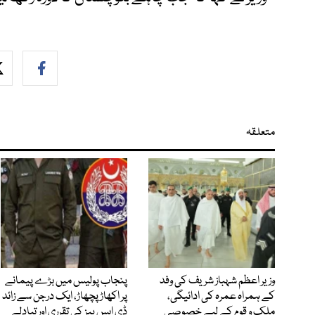
متعلقہ
وزیر اعظم شہباز شریف کی وفد
پنجاب پولیس میں بڑے پیمانے
کے ہمراہ عمرہ کی ادائیگی،
پر اکھاڑ پچھاڑ، ایک درجن سے زائد
ملک و قوم کے لیے خصوصی
ڈی ایس پیز کی تقرری اور تبادلے