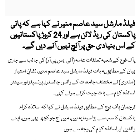
فیلڈ مارشل سید عاصم منیر نے کہا ہے کہ پانی
پاکستان کی ریڈ لائن ہے اور 24 کروڑ پاکستانیوں
کے اس بنیادی حق پر آنچ نہیں آنے دیں گے۔
پاک فوج کے شعبہ تعلقات عامہ (آئی ایس پی آر) کی جانب سے جاری
بیان کے مطابق یہ بات فیلڈ مارشل سید عاصم منیر، نشانِ امتیاز
(ملٹری) نے مختلف جامعات کے وائس چانسلرز، پرنسپلز اور سینئر
اساتذہ کرام سے بات چیت کرتے ہوئے کہی۔
ترجمان پاک فوج کے مطابق فیلڈ مارشل نے کہا کہ اساتذہ کرام
پاکستان کا سب سے بڑا سرمایہ ہیں، میں آج جو کچھ بھی ہوں، اپنے
والدین اور اساتذہ کرام کی وجہ سے ہوں۔