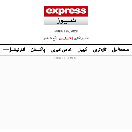
AUGUST 08, 2026
اشتہار لگائیں |
لائیو ٹی وی
| آج کا اخبار
صفحۂ اول
تازہ ترین
کھیل
خاص خبریں
پاکستان
انٹر نیشنل
ٹا