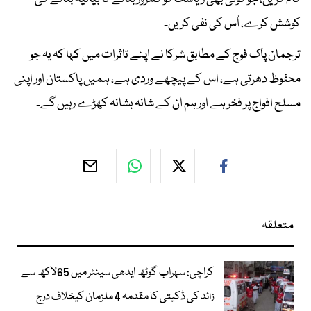
کوشش کرے، اُس کی نفی کریں۔
ترجمان پاک فوج کے مطابق شرکا نے اپنے تاثرات میں کہا کہ یہ جو
محفوظ دھرتی ہے، اس کے پیچھے وردی ہے، ہمیں پاکستان اور اپنی
مسلح افواج پر فخر ہے اور ہم ان کے شانہ بشانہ کھڑے رہیں گے۔
متعلقہ
کراچی: سہراب گوٹھ ایدھی سینٹر میں 65لاکھ سے
زائد کی ڈکیتی کا مقدمہ 4 ملزمان کیخلاف درج