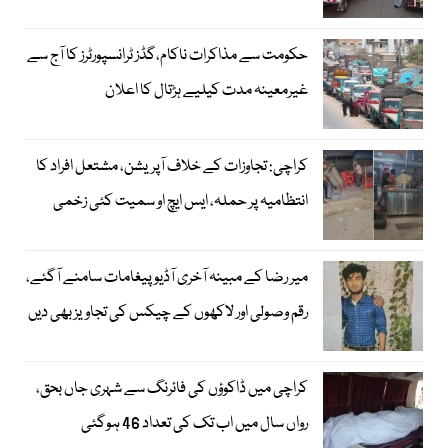
حکومت سے مذاکرات ناکام،گڈز ٹرانسپورٹرز کا آج سے
غیرمعینہ مدت کیلیے ہڑتال کا اعلان
کراچی: تجاوزات کے خلاف آپریشن، مشتعل افراد کا
انتظامیہ پر حملہ، ایس ایچ او سمیت کئی زخمی
میر رضا کے مبینہ آخری آڈیو پیغامات سامنے آگئے،
رقم وصولی اور لاکھوں کے چیکس کی تجاویز بھی دیں
کراچی میں ڈاکوؤں کی فائرنگ سے شہری جاں بحق،
رواں سال میں اب تک کی تعداد 46 ہوگئی