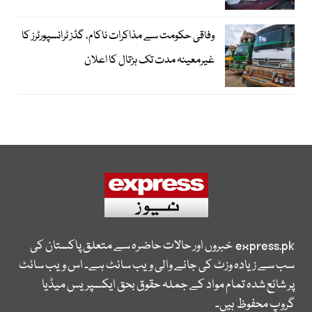
وفاقی حکومت سے مذاکرات ناکام، گڈز ٹرانسپورٹرز کا
غیرمعینہ مدت تک ہڑتال کا اعلان
express.pk
خبروں اور حالات حاضرہ سے متعلق پاکستان کی
سب سے زیادہ وزٹ کی جانے والی ویب سائٹ ہے۔ اس ویب سائٹ
پر شائع شدہ تمام مواد کے جملہ حقوق بحق ایکسپریس میڈیا
گروپ محفوظ ہیں۔