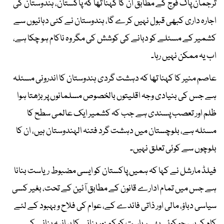
ترجمان پاک فوج کے مطابق ان کا کہنا تھا کہ پاکستان، ہندوستان کی
اجارہ داری کبھی قبول نہیں کرے گا، ہندوستان نے کئی دہائیوں سے
کشمیر کے مسئلے کو دبانے کی کوشش کی مگر وہ ناکام ہو چکا ہے،
اب یہ ممکن نہیں رہا۔
عاصم منیر کا کہنا تھا کہ دہشت گردی ہندوستان کا اندرونی مسئلہ
ہے جس کی بنیادی وجہ اقلیتوں بالخصوص مسلمانوں پر بڑھتا ہوا
ظلم اور تعصب پسندی ہے جب کہ کشمیر ایک عالمی سطح کا
مسئلہ ہے، بلوچستان میں دہشت گرد فتنہ الہندوستان ہیں، ان کا
بلوچوں سے کوئی تعلق نہیں۔
فیلڈ مارشل نے کہا کہ ہمیں پاکستان کو ایسی مضبوط ریاست بنانا
ہے جس میں تمام ادارے قانون کے مطابق آئین کے تحت، بغیر کسی
سیاسی دباؤ، مالی اور ذاتی فائدے کے، عوام کی فلاح و بہبود کے لئے
کام کریں، جو کوئی بھی ریاست کو کمزور بنانے کا بیانیہ بنانے کی