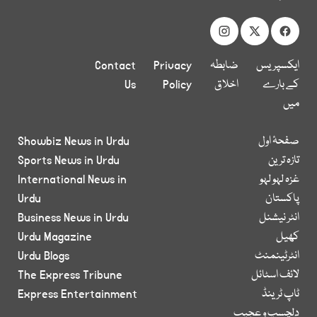
ایکسپریس
ضابطہ
Privacy
Contact
کے بارے
اخلاق
Policy
Us
میں
صفحۂ اول
Showbiz News in Urdu
تازہ ترین
Sports News in Urdu
غزہ لہو لہو
International News in
پاکستان
Urdu
انٹر نیشنل
Business News in Urdu
کھیل
Urdu Magazine
انٹرٹینمنٹ
Urdu Blogs
لائف اسٹائل
The Express Tribune
ٹاپ ٹرینڈ
Express Entertainment
دلچسپ و عجیب