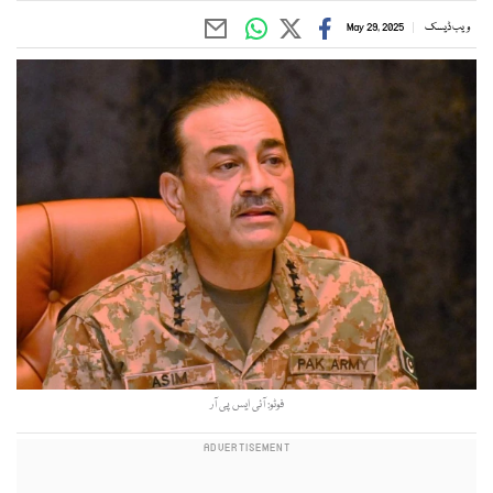
ویب ڈیسک
May 29, 2025
فوٹو: آئی ایس پی آر