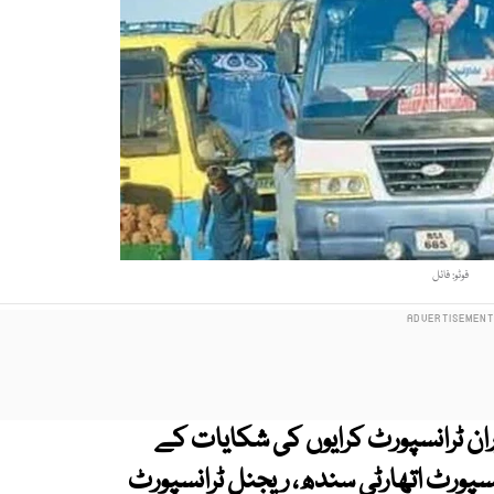
فوٹو: فائل
 ٹرانسپورٹ کرایوں کی شکایات کے
نسپورٹ اتھارٹی سندھ، ریجنل ٹرانسپورٹ