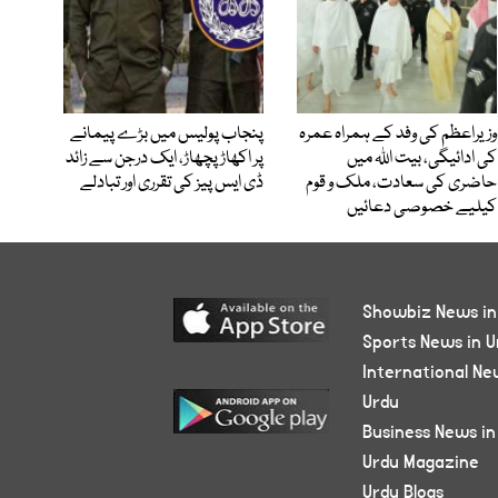
وزیراعظم کی وفد کے ہمراہ عمرہ
پنجاب پولیس میں بڑے پیمانے
کی ادائیگی، بیت اللہ میں
پر اکھاڑ پچھاڑ، ایک درجن سے زائد
حاضری کی سعادت، ملک و قوم
ڈی ایس پیز کی تقرری اور تبادلے
کیلیے خصوصی دعائیں
Showbiz News in
Sports News in U
International Ne
Urdu
Business News in
Urdu Magazine
Urdu Blogs