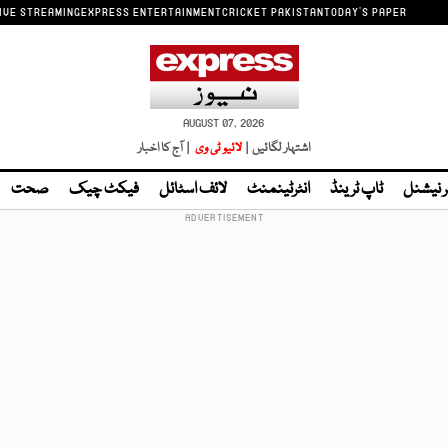
IVE STREAMING
EXPRESS ENTERTAINMENT
CRICKET PAKISTAN
TODAY'S PAPER
AUGUST 07, 2026
اشتہار لگائیں |
لائیو ٹی وی
| آج کا اخبار
ر نیشنل
ٹاپ ٹرینڈ
انٹرٹینمنٹ
لائف اسٹائل
فیکٹ چیک
صحت