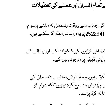
کے تمام افسران اور عملے کی تعطیلات
کی جانب سے بروقت ردعمل نہ ملنے پرعوام
 اضافی کرایوں کی شکایات کے فوری ازالے کے
پنی ڈیوٹی پر موجود ہوں گے۔
کرتے ہیں، ہمارا فرض بنتا ہے کہ ہم ان کی
ی چھٹیاں منسوخ کر دی ہیں تاکہ عوام کو
 نہ کرنا پڑے۔