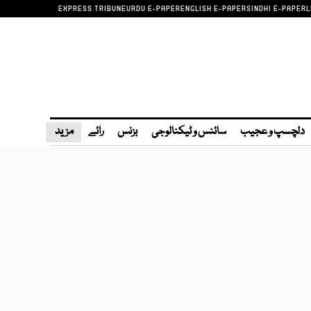
EXPRESS TRIBUNE
URDU E-PAPER
ENGLISH E-PAPER
SINDHI E-PAPER
L
دلچسپ و عجیب
سائنس و ٹیکنالوجی
بزنس
رائے
مزید