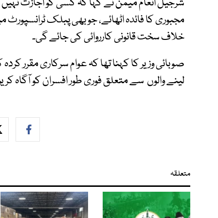
شرجیل انعام میمن نے کہا کہ کسی کو اجازت نہیں 
مجبوری کا فائدہ اٹھائے، جو بھی پبلک ٹرانسپورٹ میں
خلاف سخت قانونی کارروائی کی جائے گی۔
صوبائی وزیر کا کہنا تھا کہ عوام سرکاری مقرر کردہ ک
لینے والوں سے متعلق فوری طور افسران کو آگاہ کری
متعلقہ