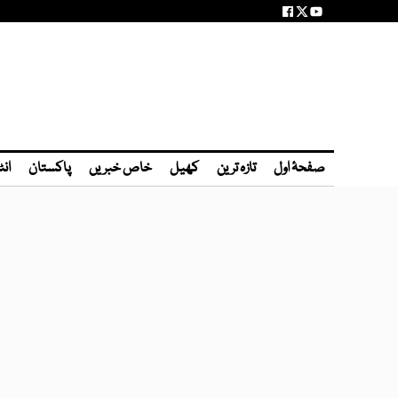
صفحۂ اول
تازہ ترین
کھیل
خاص خبریں
پاکستان
انٹ