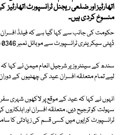
اتھارٹیز اور ضلعی ریجنل ٹرانسپورٹ اتھارٹیز 
منسوخ کردی ہیں۔
حکومت کی جانب سے کہا گیا ہے کہ فیلڈ افسران 
ڈپٹی سیکریٹری ٹرانسپورٹ سے موبائل نمبر 0346-2522641 پر براہ راست رابطہ کر سکتے ہیں۔
سندھ کے سینئر وزیر شرجیل انعام میمن نے کہا کہ
لیے تمام متعلقہ افسران عید کی چھٹیوں کے دوران ا
انہوں نے کہا کہ عید کے موقع پر لاکھوں شہری سفر 
سہولت کو ترجیح دیں، متعلقہ افسران اور اہلکاروں ک
ٹرانسپورٹ کرایوں میں کسی قسم کی زیادتی کا سامنا