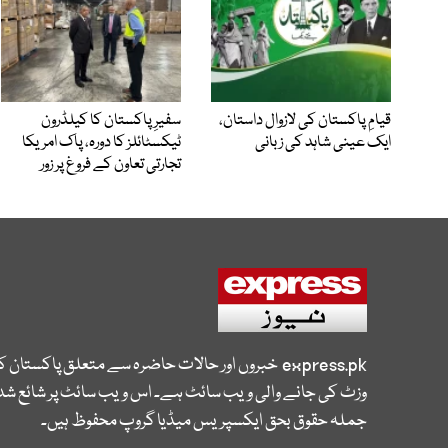
قیامِ پاکستان کی لازوال داستان،
سفیرِ پاکستان کا کیلڈرون
ایک عینی شاہد کی زبانی
ٹیکسٹائلز کا دورہ، پاک امریکا
تجارتی تعاون کے فروغ پر زور
express.pk
خبروں اور حالات حاضرہ سے متعلق پاکستان 
وزٹ کی جانے والی ویب سائٹ ہے۔ اس ویب سائٹ پر شائع شدہ
جملہ حقوق بحق ایکسپریس میڈیا گروپ محفوظ ہیں۔