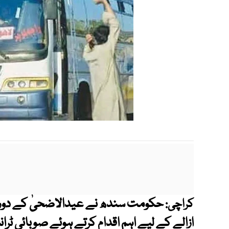
حکومت سندھ نے عیدالاضحیٰ کے دوران
کراچی:
ازالے کے لیے اہم اقدام کرتے ہوئے صوبائی ٹرا