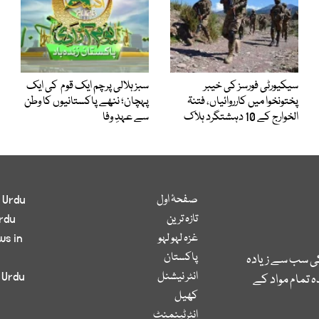
سیکیورٹی فورسز کی خیبر
سبز ہلالی پرچم ایک قوم کی ایک
پختونخوا میں کارروائیاں، فتنۃ
پہچان؛ ننھے پاکستانیوں کا وطن
الخوارج کے 10 دہشتگرد ہلاک
سے عہدِ وفا
صفحۂ اول
 Urdu
تازہ ترین
rdu
غزہ لہو لہو
ws in
پاکستان
کی سب سے زیادہ
انٹر نیشنل
 Urdu
 تمام مواد کے
کھیل
انٹرٹینمنٹ