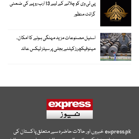
پی ٹی وی کو چلانے کے لیے 13 ارب روپے کی ضمنی
گرانٹ منظور
اسٹیل مصنوعات مزید مہنگی ہونے کا امکان،
مینوفیکچررزکیلئے بجلی پر سیلز ٹیکس عائد
express.pk
خبروں اور حالات حاضرہ سے متعلق پاکستان کی