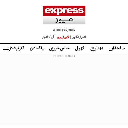
AUGUST 06, 2026
اشتہار لگائیں |
لائیو ٹی وی
| آج کا اخبار
صفحۂ اول
تازہ ترین
کھیل
خاص خبریں
پاکستان
انٹر نیشنل
ٹا