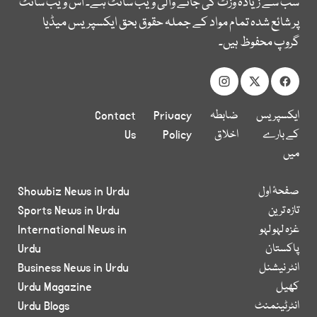
سب سے زیادہ وزٹ کی جانے والی ویب سائٹ ہے۔ اس ویب سائٹ
پر شائع شدہ تمام مواد کے جملہ حقوق بحق ایکسپریس میڈیا
گروپ محفوظ ہیں۔
ایکسپریس
ضابطہ
Privacy
Contact
کے بارے
اخلاق
Policy
Us
میں
صفحۂ اول
Showbiz News in Urdu
تازہ ترین
Sports News in Urdu
غزہ لہو لہو
International News in
پاکستان
Urdu
انٹر نیشنل
Business News in Urdu
کھیل
Urdu Magazine
انٹرٹینمنٹ
Urdu Blogs