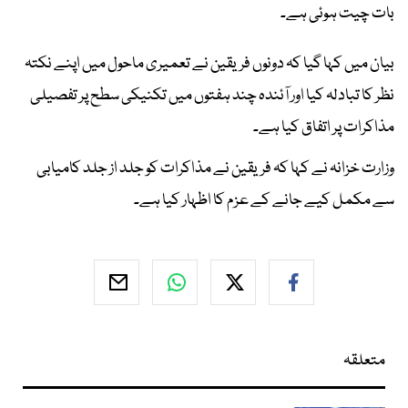
بات چیت ہوئی ہے۔
بیان میں کہا گیا کہ دونوں فریقین نے تعمیری ماحول میں اپنے نکتہ
نظر کا تبادلہ کیا اور آئندہ چند ہفتوں میں تکنیکی سطح پر تفصیلی
مذاکرات پر اتفاق کیا ہے۔
وزارت خزانہ نے کہا کہ فریقین نے مذاکرات کو جلد از جلد کامیابی
سے مکمل کیے جانے کے عزم کا اظہار کیا ہے۔
متعلقہ