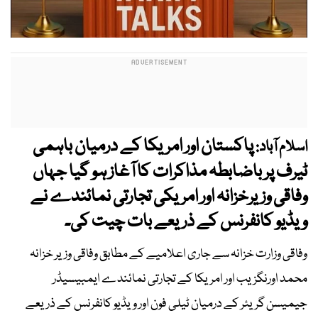
پاکستان اور امریکا کے درمیان باہمی
اسلام آباد:
ٹیرف پر باضابطہ مذاکرات کا آغاز ہو گیا جہاں
وفاقی وزیرخزانہ اور امریکی تجارتی نمائندے نے
ویڈیو کانفرنس کے ذریعے بات چیت کی۔
وفاقی وزارت خزانہ سے جاری اعلامیے کے مطابق وفاقی وزیر خزانہ
محمد اورنگزیب اور امریکا کے تجارتی نمائندے ایمبیسیڈر
جیمیسن گریئر کے درمیان ٹیلی فون اور ویڈیو کانفرنس کے ذریعے