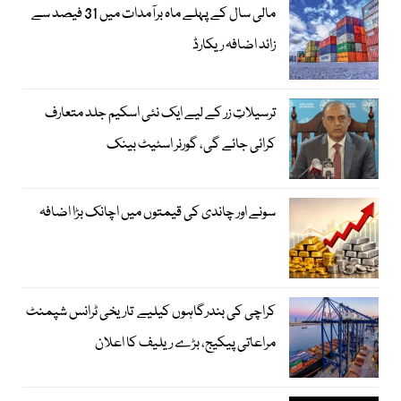
مالی سال کے پہلے ماہ برآمدات میں 31 فیصد سے
زائد اضافہ ریکارڈ
ترسیلاتِ زر کے لیے ایک نئی اسکیم جلد متعارف
کرائی جائے گی، گورنر اسٹیٹ بینک
سونے اور چاندی کی قیمتوں میں اچانک بڑا اضافہ
کراچی کی بندرگاہوں کیلیے تاریخی ٹرانس شپمنٹ
مراعاتی پیکیج، بڑے ریلیف کا اعلان