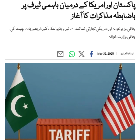
پاکستان اور امریکا کے درمیان باہمی ٹیرف پر
باضابطہ مذاکرات کا آغاز
وفاقی وزیرخزانہ اور امریکی تجارتی نمائندے نے ویڈیو لنک کے ذریعے بات چیت کی،
وفاقی وزارت خزانہ
ارشاد انصاری
May 30, 2025