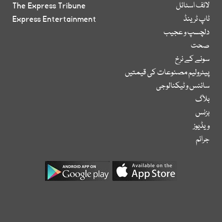
لائف اسٹائل
The Express Tribune
ٹاپ ٹرینڈ
Express Entertainment
دلچسپ و عجیب
صحت
سونے کے نرخ
پیٹرولیم مصنوعات کی قیمتیں
سائنس و ٹیکنالوجی
بلاگ
بزنس
ویڈیوز
جرائم