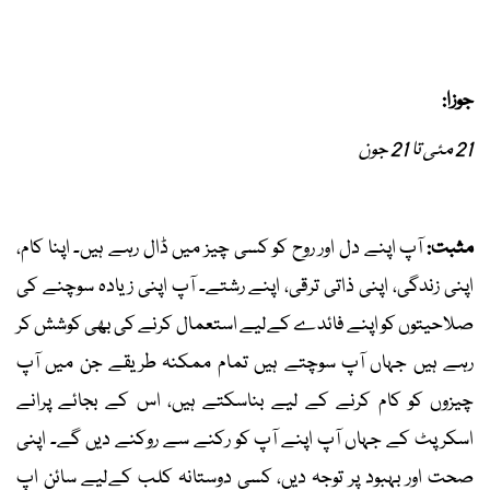
جوزا:
21 مئی تا 21 جون
مثبت:
آپ اپنے دل اور روح کو کسی چیز میں ڈال رہے ہیں۔ اپنا کام،
اپنی زندگی، اپنی ذاتی ترقی، اپنے رشتے۔ آپ اپنی زیادہ سوچنے کی
صلاحیتوں کو اپنے فائدے کےلیے استعمال کرنے کی بھی کوشش کر
رہے ہیں جہاں آپ سوچتے ہیں تمام ممکنہ طریقے جن میں آپ
چیزوں کو کام کرنے کے لیے بناسکتے ہیں، اس کے بجائے پرانے
اسکرپٹ کے جہاں آپ اپنے آپ کو رکنے سے روکنے دیں گے۔ اپنی
صحت اور بہبود پر توجہ دیں، کسی دوستانہ کلب کےلیے سائن اپ