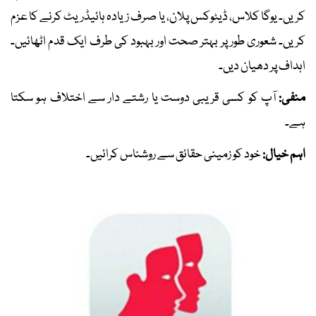
کریں۔ یوگا کلاس، ڈیٹوکس پلان، یا صرف زیادہ ہائیڈریٹ کرنے کا عزم
کریں۔ شعوری طور پر بہتر صحت اور بہبود کی طرف ایک قدم اٹھائیں۔
اہداف پر دھیان دیں۔
منفی:
آپ کو کسی قریبی دوست یا رشتے دار سے اختلاف ہو سکتا
ہے۔
اہم خیال:
خود کو زمینی حقائق سے روشناس کرائیں۔