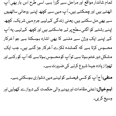
تمام شاندار مواقع اور مراحل سے گزرا ہے، اسی طرح اس بار بھی آپ
اٹھتے ہیں اور چمکتے ہیں۔ آپ میں سے کچھ اپنے روحانی ساتھیوں
سے بھی مل سکتے ہیں، یعنی زندگی کےلیے جرم میں شریک، کچھ
اپنے رشتے کو اگلی سطح پر لے جاسکتے ہیں اور کچھ کےلیے، یہ آپ
کے اپنے ایک ورژن سے ملنے کا بھی اشارہ ہوسکتا ہے جو آخرکار
محسوس کرتا ہے کہ گمشدہ ٹکڑے آخرکار جڑ گئے ہیں۔ جب ایک
مشکل دور ختم ہوتا ہے، تو آپ کو محسوس ہوتا ہے کہ آپ کو رکنے اور
تھوڑا زیادہ جینا شروع کرنے کی ضرورت ہے۔
منفی:
آج آپ کو کسی فیصلے کو لینے میں دشواری ہوسکتی ہے۔
اہم خیال:
اعلیٰ مقامات اور بہنے والی حکمت کے دروازے کھولیں اور
وسیع کریں۔