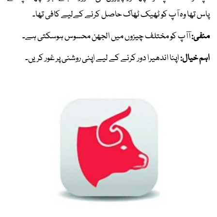
پاس تھا وہ آپ کو ٹھیک ٹھاک حاصل کرنے کےلیے کافی تھا۔
منفی:
آآپ کو مختلف چیزوں میں الجھن محسوس ہوسکتی ہے۔
اہم خیال:
اپنا اندھیرا دور کرنے کے لیے اپنی روشنی پر غور کریں۔