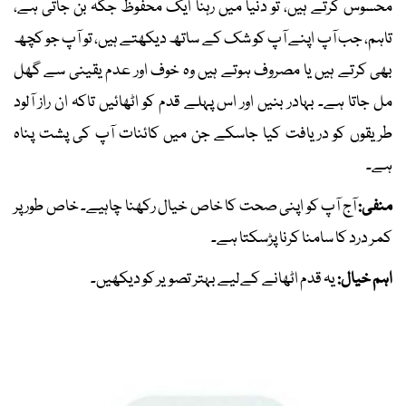
محسوس کرتے ہیں، تو دنیا میں رہنا ایک محفوظ جگہ بن جاتی ہے،
تاہم، جب آپ اپنے آپ کو شک کے ساتھ دیکھتے ہیں، تو آپ جو کچھ
بھی کرتے ہیں یا مصروف ہوتے ہیں وہ خوف اور عدم یقینی سے گھل
مل جاتا ہے۔ بہادر بنیں اور اس پہلے قدم کو اٹھائیں تاکہ ان راز آلود
طریقوں کو دریافت کیا جاسکے جن میں کائنات آپ کی پشت پناہ
ہے۔
منفی:
آج آپ کو اپنی صحت کا خاص خیال رکھنا چاہیے۔ خاص طور پر
کمر درد کا سامنا کرنا پڑسکتا ہے۔
اہم خیال:
یہ قدم اٹھانے کےلیے بہتر تصویر کو دیکھیں۔