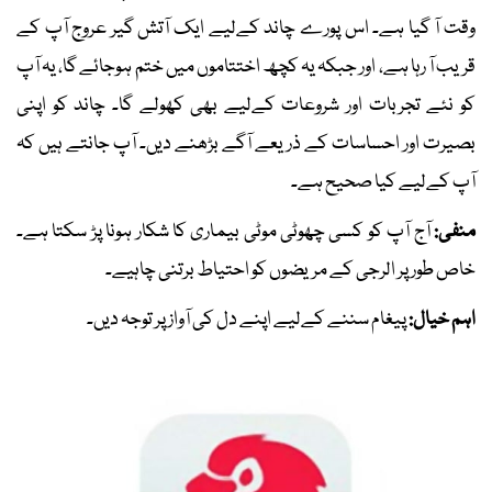
وقت آ گیا ہے۔ اس پورے چاند کےلیے ایک آتش گیر عروج آپ کے
قریب آ رہا ہے، اور جبکہ یہ کچھ اختتاموں میں ختم ہوجائے گا، یہ آپ
کو نئے تجربات اور شروعات کےلیے بھی کھولے گا۔ چاند کو اپنی
بصیرت اور احساسات کے ذریعے آگے بڑھنے دیں۔ آپ جانتے ہیں کہ
آپ کےلیے کیا صحیح ہے۔
منفی:
آج آپ کو کسی چھوٹی موٹی بیماری کا شکار ہونا پڑ سکتا ہے۔
خاص طور پر الرجی کے مریضوں کو احتیاط برتنی چاہیے۔
اہم خیال:
پیغام سننے کےلیے اپنے دل کی آواز پر توجہ دیں۔