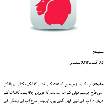
سنبلہ:
24 اگست تا 23 ستمبر
مثبت:
آپ کے ہاتھوں میں کائنات کے نقشے کا ایک ٹکڑا ہے، بالکل
اسی طرح جیسے موتی کے اندر سمندر کا جوہر پایا جاتا ہے۔ کائنات کے
دروازے آپ کے لیے کھل گئے ہیں، اور جس طرح آپ نے زندگی کے