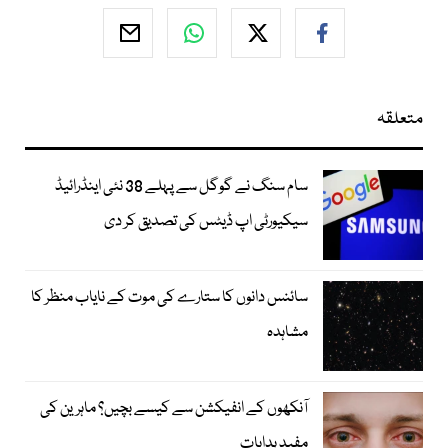
متعلقہ
سام سنگ نے گوگل سے پہلے 38 نئی اینڈرائیڈ
سیکیورٹی اپ ڈیٹس کی تصدیق کر دی
سائنس دانوں کا ستارے کی موت کے نایاب منظر کا
مشاہدہ
آنکھوں کے انفیکشن سے کیسے بچیں؟ ماہرین کی
مفید ہدایات