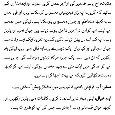
مثبت:
آج اپنے ضمیر کی آواز پر عمل کریں، عزت اور ایمانداری کے
ساتھ کام کریں۔ آپ بڑی تبدیلیاں محسوس کرسکتے ہیں، اور فی الحال
سب کچھ متلاطم اور جبری محسوس ہوسکتا ہے۔ لیکن جس لمحے
آپ اپنے آپ کو اس دراڑ میں داخل ہونے دیتے ہیں جہاں امید اور یقین
ہے، آپ کے اعمال پھل دینے لگیں گے۔ یہ تقریباً ایک ایسا وقت ہے
جہاں سچائی اور کہانیاں ایک دوسرے پر سایہ ڈال رہی ہیں، لیکن یاد
رکھیں کہ ان میں سے ایک چیز آخرکار تبدیل ہوجائے گی، جس سے
آپ کو زندگی میں ایک نئی سمجھ حاصل ہوگی۔ اپنے آپ کو کچھ
محبت دکھائیں کیونکہ آپ بہت اچھا کر رہے ہیں۔
منفی:
آپ کو اپنی بات پر قائم رہنے میں مشکل پیش آسکتی ہے۔
اہم خیال:
اپنی مہارت پر اعتماد کریں، کائنات میں یقین رکھیں، اور
کچھ خوش قسمتی وہ سارا جادو ہے جس کی آپ کو ضرورت ہے۔