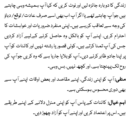
زندگی کا دوبارہ جائزہ لیں اور نوٹ کریں کہ کیا آپ ہمیشہ وہی چاہتے
ہیں جو آپ چاہتے تھے یا اگر آپ اب بھی اسے صرف عادت/ توقع/ دباؤ
کی وجہ سے تعاقب کررہے ہیں۔ اپنی منفرد ضروریات اور خواہشات کا
احترام کریں، اپنے آپ کو بالکل وہ حاصل کرنے کےلیے آزاد کردیں
جس کی آپ تمنا کرتے ہیں۔ کوئی قصور یا رشتہ نہیں اور کائنات کو آپ
پر اپنا جادو ظاہر کرنے دیں۔ آپ کو بلایا جارہا ہے کہ وہ کریں جو آپ کی
روح تک پہنچتا ہے، اور کچھ نہیں، بس وہی۔
منفی:
آپ کو اپنی زندگی، اپنے مقاصد اور بعض اوقات اپنے آپ سے
بھی دوری محسوس ہوسکتی ہے۔
اہم خیال:
کائنات کے پاس آپ کو اپنی منزل دلانے کے اپنے طریقے
ہیں۔ اس پر اعتماد کریں اور اپنے آپ کو آزاد چھوڑ دیں۔