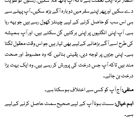
انتظار کرنا ایک نعمت ہے تاکہ آپ ہاتھ ملا سکیں، رشتوں کو تقویت
دے سکیں اور پھر اپنے سفر میں دوبارہ آگے بڑھ سکیں۔ آپ پہلے سے
ہی اس سب کو حاصل کرنے کے لیے چینلز کھول رہے ہیں جو بہہ رہا
ہے، آپ اپنی انگلیوں پر اپنی برکتیں گن سکتے ہیں، اور آپ ہمیشہ
کی طرح اسے آگے بڑھانے کےلیے بھی تیار ہیں جو اس وقت معقول لگتا
ہے۔ اپنی جڑوں پر توجہ دیں، یقینی بنائیں کہ وہ مضبوط اور صحت
مند ہیں تاکہ آپ جس درخت کی پرورش کر رہے ہیں، وہ ایک بہت بڑا
درخت بن جائے۔
منفی:
آج آپ کو کسی سے اختلاف ہو سکتا ہے۔
اہم خیال:
سست ہونا آپ کے لیے صحیح سمت حاصل کرنے کےلیے
ہے۔