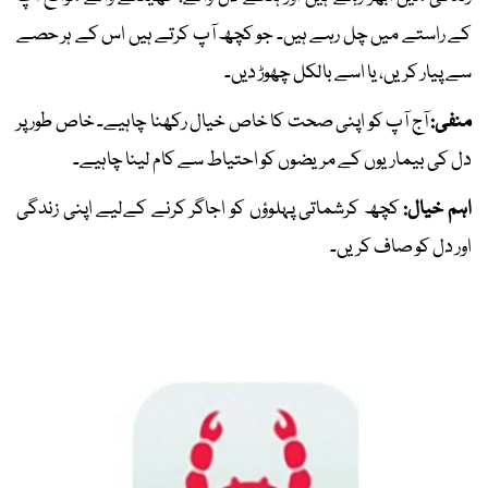
کے راستے میں چل رہے ہیں۔ جو کچھ آپ کرتے ہیں اس کے ہر حصے
سے پیار کریں، یا اسے بالکل چھوڑ دیں۔
منفی:
آج آپ کو اپنی صحت کا خاص خیال رکھنا چاہیے۔ خاص طور پر
دل کی بیماریوں کے مریضوں کو احتیاط سے کام لینا چاہیے۔
اہم خیال:
کچھ کرشماتی پہلوؤں کو اجاگر کرنے کےلیے اپنی زندگی
اور دل کو صاف کریں۔