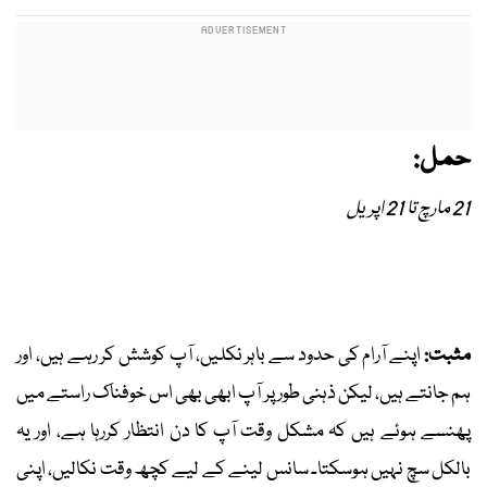
حمل:
21 مارچ تا 21 اپریل
مثبت:
اپنے آرام کی حدود سے باہر نکلیں، آپ کوشش کر رہے ہیں، اور
ہم جانتے ہیں، لیکن ذہنی طور پر آپ ابھی بھی اس خوفناک راستے میں
پھنسے ہوئے ہیں کہ مشکل وقت آپ کا دن انتظار کررہا ہے، اور یہ
بالکل سچ نہیں ہوسکتا۔ سانس لینے کے لیے کچھ وقت نکالیں، اپنی