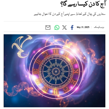
آج کا دن کیسا رہے گا؟
ستاروں کی چال کے لحاظ سے اپنے آج کے دن کا احوال جانیے
ویب ڈیسک
May 31, 2025