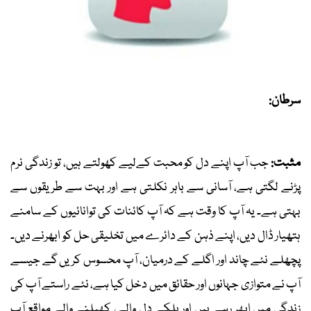
سرطان:
مثبت:
جب آپ اپنے دل کو محبت کےلیے کھولتے ہیں، تو زندگی نرم
پڑنے لگتی ہے، آسانی سے باہر نکلتی ہے اور بہت سے طریقوں سے
بہتی ہے۔ یہ آپ کا وقت ہے کہ آپ کائنات کی توانائیوں کے سامنے
ہتھیار ڈال دیں، اپنے ذہن کے دائرے میں تخلیقی حل کو ابھرنے دیں۔
پچھلے نئے چاند اور اگلے کے درمیان، آپ محسوس کریں گے جیسے
آپ نے متوازی جہانوں اور حقائق میں دخل کیا ہے، نئے راستے آپ کی
زندگی میں ابھر رہے ہیں اور ہلکے دل والے، کھیلنے والے مواقع آپ