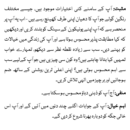
مثبت:
آپ کے سامنے کئی اختیارات موجود ہیں، جیسے مختلف
رنگین گولے جو آپ کا دھیان اپنی طرف کھینچ رہے ہیں - اب یہ آپ پر
منحصر ہے کہ آپ اپنے یونیکورن کے سینگ کو بلند کریں اور دیکھیں
کہ کیا مطابقت پذیر محسوس ہوتا ہے اور آپ کی زندگی میں خیالات
کو بہنے دیں۔ سب سے زیادہ نقطہ نظر سے دیکھو، تمہارے خواب
تمہیں کیا بتانا چاہتے ہیں؟ وہ کون سی چیزیں ہیں جو آپ کےلیے سب
سے اہم محسوس ہوتی ہیں؟ اپنی اعلیٰ ترین روشنی کے ساتھ ضم
ہوجائیں اور ہر چیز میں الہی تلاش کریں۔
منفی:
آج آپ کو ذہنی دباؤ محسوس ہو سکتا ہے۔
اہم خیال:
آپ کے جوابات اگلے چند دنوں میں آئیں گے اور آپ اس
خالی جگہ کو دوبارہ بھرنا شروع کر دیں گے۔