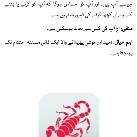
جیسے آپ ہیں۔ اور آپ کو احساس ہوگا کہ آپ کو کرنے یا بننے
کےلیے اور کچھ کرنے کی ضرورت نہیں ہے۔
منفی:
آج آپ کی کسی سے بحث ہوسکتی ہے۔
اہم خیال:
امید اور خوشی پھیلانے والا ایک ذاتی مسئلہ اختتام تک
پہنچتا ہے۔