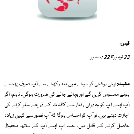
قوس:
23 نومبر تا 22 دسمبر
مثبت:
اپنی روشنی کو سینے میں بند رکھنے سے آپ صرف پھنسے
ہوئے محسوس کریں گے اور بچائے جانے کی ضرورت ہوگی۔ تاہم، اگر
آپ اپنے آپ کو جادوئی رفتار سے کائنات کے ذریعے سفر کرنے کی
اجازت دیتے ہیں، تو آپ کو احساس ہوگا کہ آپ تصور سے کہیں زیادہ
حاصل کرنے کے قابل ہیں۔ جب آپ اپنے آپ کے ساتھ محفوظ