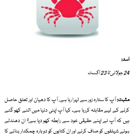
اسد:
24 جولائی تا 23 اگست
مثبت:
آپ کا ستارہ زور سے لہرا رہا ہے، آپ کا دھیان اور تعلق حاصل
کرنے کے لیے مقابلہ کررہا ہے۔ کیا آپ اپنی دنیا میں اتنے کھو گئے
ہیں کہ آپ نے اپنے حقیقی خود سے رابطہ کھو دیا ہے؟ ان دھندلے
ہوئے شیلفوں کو صاف کرنے اور ان کتابوں کو دوبارہ چمکدار بنانے کا