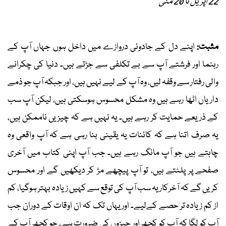
22 اپریل تا 20 مئی
مثبت:
اپنے دل کے جادوئی دروازے میں داخل ہوں جہاں آپ کے
رہنما اور فرشتے آپ سے بے تکلفی سے جڑتے ہیں۔ دنیا کی چکرانے
والی رفتار سے وقفہ لیں، وہ آپ کے لیے نہیں ہیں، اور جبکہ آپ جو ذمے
داریاں اٹھا رہے ہیں وہ مشکل محسوس ہوسکتی ہیں، لیکن آپ سب
کے ذریعے حمایت کر رہے ہیں۔ یہ نہیں ہے کہ چیزیں ناممکن ہیں،
یہ صرف اتنا ہے کہ کائنات یہ یقینی بنا رہی ہے کہ آپ واقعی وہ
چاہتے ہیں جو آپ مانگ رہے ہیں۔ جب آپ اپنی کتاب میں آخری
صفحے پر پلٹتے ہیں، تو آپ پیچھے مڑ کر دیکھیں گے اور محسوس
کریں گے کہ آخرکار یہ سب آپ کی توقع سے کہیں زیادہ بہتر ہوگیا، کم
از کم زیادہ تر حصے کےلیے۔ اور یہاں تک کہ ان اوقات کے دوران جب
آپ کو لگا کہ آپ کو کچھ اور چیزوں کی ضرورت ہے، جو کچھ آپ کے