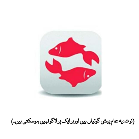
(نوٹ: یہ عام پیش گوئیاں ہیں اور ہر ایک پر لاگو نہیں ہوسکتی ہیں۔)