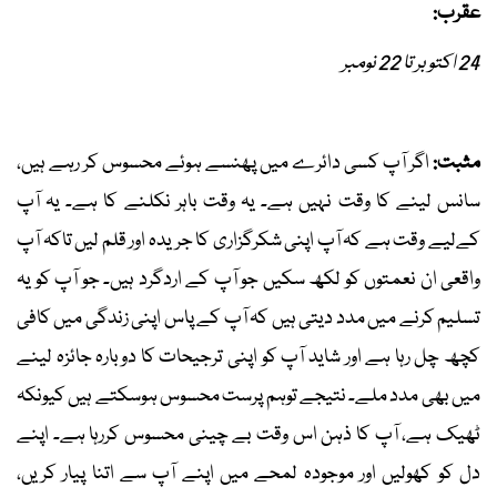
عقرب:
24 اکتوبر تا 22 نومبر
مثبت:
اگر آپ کسی دائرے میں پھنسے ہوئے محسوس کر رہے ہیں،
سانس لینے کا وقت نہیں ہے۔ یہ وقت باہر نکلنے کا ہے۔ یہ آپ
کےلیے وقت ہے کہ آپ اپنی شکرگزاری کا جریدہ اور قلم لیں تاکہ آپ
واقعی ان نعمتوں کو لکھ سکیں جو آپ کے اردگرد ہیں۔ جو آپ کو یہ
تسلیم کرنے میں مدد دیتی ہیں کہ آپ کے پاس اپنی زندگی میں کافی
کچھ چل رہا ہے اور شاید آپ کو اپنی ترجیحات کا دوبارہ جائزہ لینے
میں بھی مدد ملے۔ نتیجے توہم پرست محسوس ہوسکتے ہیں کیونکہ
ٹھیک ہے، آپ کا ذہن اس وقت بے چینی محسوس کررہا ہے۔ اپنے
دل کو کھولیں اور موجودہ لمحے میں اپنے آپ سے اتنا پیار کریں،