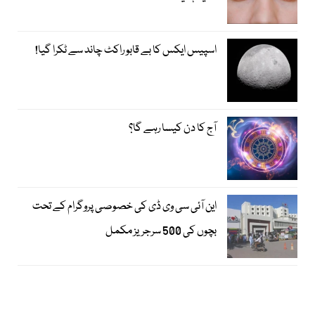
اسپیس ایکس کا بے قابو راکٹ چاند سے ٹکرا گیا!
آج کا دن کیسا رہے گا؟
این آئی سی وی ڈی کی خصوصی پروگرام کے تحت
بچوں کی 500 سرجریز مکمل