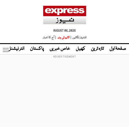
AUGUST 06, 2026
اشتہار لگائیں |
لائیو ٹی وی
| آج کا اخبار
صفحۂ اول
تازہ ترین
کھیل
خاص خبریں
پاکستان
انٹر نیشنل
ٹا