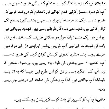
مثبت:
آپ کو مزید انتظار کرنے یا منظم کرنے کی ضرورت نہیں ہے۔
آپ کو صرف عمل کرنے، قدم اٹھانے اور نامعلوم کو دریافت کرنے کی
ضرورت ہے۔ ایک نیا مرحلہ آپ پر آیا ہے جہاں رشتے گہری سطح تک
ترقی کرتے ہیں، شاید نئے مددگار طریقوں سے بھی تجدید ہوجاتے ہیں
اور اس بار، ایک نئے، زیادہ موثر مواصلاتی طریقے کے ساتھ۔ اس تازہ
باب کی شروعات کےلیے، آپ کو اپنی روشنی اور اپنے دل کے مرکز میں
جڑے ہوئے اپنے منفرد اندرونی کرسٹل کو آن کرنے کی ضرورت ہے۔
آپ اندھیرے سے روشنی کی طرف بڑھ رہے ہیں، اور صرف خوشی کا
پیار آپ کے اردگرد ہے۔ ہر دن کو اس طرح لیں جیسا کہ یہ آتا ہے،
کیونکہ آپ جانتے ہیں کہ آپ زندگی کی دولت کے ذریعے جی رہے
ہیں۔
منفی:
آج آپ کو کسی پرانی بات کو لے کر پریشان ہوسکتے ہیں۔