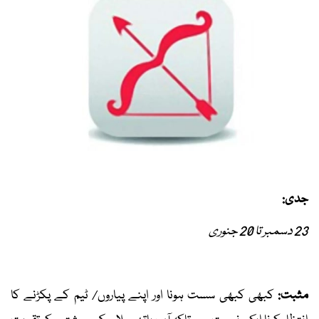
جدی:
23 دسمبر تا 20 جنوری
مثبت:
کبھی کبھی سست ہونا اور اپنے پیاروں/ ٹیم کے پکڑنے کا