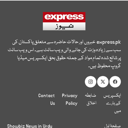
express.pk
خبروں اور حالات حاضرہ سے متعلق پاکستان کی
سب سے زیادہ وزٹ کی جانے والی ویب سائٹ ہے۔ اس ویب سائٹ
پر شائع شدہ تمام مواد کے جملہ حقوق بحق ایکسپریس میڈیا
گروپ محفوظ ہیں۔
ایکسپریس
ضابطہ
Privacy
Contact
کے بارے
اخلاق
Policy
Us
میں
صفحۂ اول
Showbiz News in Urdu