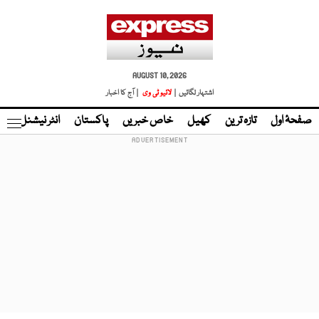
AUGUST 10, 2026
اشتہار لگائیں |
لائیو ٹی وی
| آج کا اخبار
صفحۂ اول
تازہ ترین
کھیل
خاص خبریں
پاکستان
انٹر نیشنل
ٹا