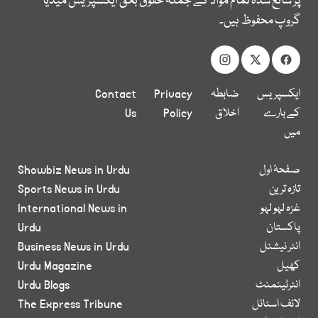
پر شائع شدہ تمام مواد کے جملہ حقوق بحق ایکسپریس میڈیا
گروپ محفوظ ہیں۔
ایکسپریس
ضابطہ
Privacy
Contact
کے بارے
اخلاق
Policy
Us
میں
صفحۂ اول
Showbiz News in Urdu
تازہ ترین
Sports News in Urdu
غزہ لہو لہو
International News in
پاکستان
Urdu
انٹر نیشنل
Business News in Urdu
کھیل
Urdu Magazine
انٹرٹینمنٹ
Urdu Blogs
لائف اسٹائل
The Express Tribune