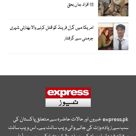
11 افراد جاں بحق
امریکا میں گرل فرینڈ کو قتل کرنے والا بھارتی شہری
جرمنی سے گرفتار
express.pk
خبروں اور حالات حاضرہ سے متعلق پاکستان کی
سب سے زیادہ وزٹ کی جانے والی ویب سائٹ ہے۔ اس ویب سائٹ