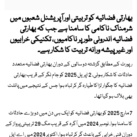
بھارتی فضائیہ کو تربیتی اور آپریشنل شعبوں میں
شرمناک ناکامی کا سامنا ہے جب کہ بھارتی
فضائیہ اندرونی طور پر ناکامیوں، تکنیکی خرابیوں
اور غیر پیشہ ورانہ تربیت کا شکار ہے۔
رپورٹ کے مطابق گزشتہ دو سالوں کے دوران بھارتی فضائیہ متعدد
حادثات کا شکار ہوئی، 2 اپریل 2025 کو جام نگر کے قریب بھارتی
فضائیہ کا جگوار لڑاکا طیارہ گر کر تباہ ہوا جس کے نتیجے میں پائلٹ
بھی ہلاک ہو گیا تھا۔
7 مارچ 2025 کو بھارتی فضائیہ کو ایک ہی دن میں دو بڑے حادثات
کا سامنا ہوا، نومبر 2024 میں آگرہ کے قریب مگ 29 تربیتی پرواز کے
دوران فنی خرابی کے باعث گر کر تباہ ہوا، اکتوبر 2024 میں اے ایل