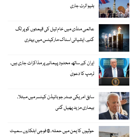
بلیو الرٹ جاری
عالمی منڈی میں خام تیل کی قیمتوں کو پر لگ
گئے، ایشیائی اسٹاک مارکیٹس میں بہتری
ایران کے ساتھ محدود پیمانے پر مذاکرات جاری ہیں،
ٹرمپ کا دعویٰ
سابق امریکی صدر جوبائیڈن کینسر میں مبتلا،
بیماری مزید پھیل گئی
حوثیوں کا یمن میں حملہ، 8 فوجی اہلکاروں سمیت