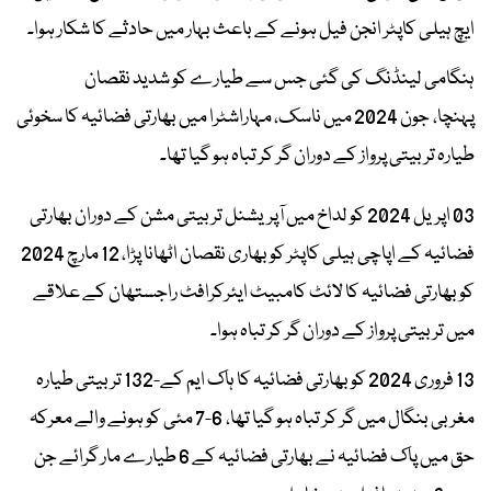
ایچ ہیلی کاپٹر انجن فیل ہونے کے باعث بہار میں حادثے کا شکار ہوا۔
ہنگامی لینڈنگ کی گئی جس سے طیارے کو شدید نقصان
پہنچا، جون 2024 میں ناسک، مہاراشٹرا میں بھارتی فضائیہ کا سخوئی
طیارہ تربیتی پرواز کے دوران گر کر تباہ ہو گیا تھا۔
03 اپریل 2024 کو لداخ میں آپریشنل تربیتی مشن کے دوران بھارتی
فضائیہ کے اپاچی ہیلی کاپٹر کو بھاری نقصان اٹھانا پڑا، 12 مارچ 2024
کو بھارتی فضائیہ کا لائٹ کامبیٹ ایئرکرافٹ راجستھان کے علاقے
میں تربیتی پرواز کے دوران گر کر تباہ ہوا۔
13 فروری 2024 کو بھارتی فضائیہ کا ہاک ایم کے-132 تربیتی طیارہ
مغربی بنگال میں گر کر تباہ ہو گیا تھا، 6-7 مئی کو ہونے والے معرکہ
حق میں پاک فضائیہ نے بھارتی فضائیہ کے 6 طیارے مار گرائے جن