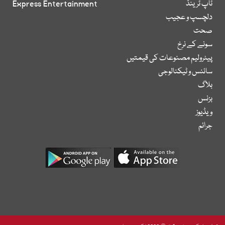
ٹاپ ٹرینڈ
Express Entertainment
دلچسپ و عجیب
صحت
سونے کے نرخ
پیٹرولیم مصنوعات کی قیمتیں
سائنس و ٹیکنالوجی
بلاگ
بزنس
ویڈیوز
جرائم