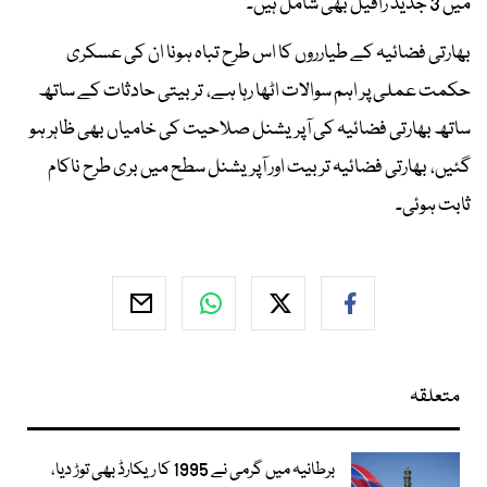
میں 3 جدید رافیل بھی شامل ہیں۔
بھارتی فضائیہ کے طیارروں کا اس طرح تباہ ہونا ان کی عسکری
حکمت عملی پر اہم سوالات اٹھا رہا ہے، تربیتی حادثات کے ساتھ
ساتھ بھارتی فضائیہ کی آپریشنل صلاحیت کی خامیاں بھی ظاہر ہو
گئیں، بھارتی فضائیہ تربیت اور آپریشنل سطح میں بری طرح ناکام
ثابت ہوئی۔
متعلقہ
برطانیہ میں گرمی نے 1995 کا ریکارڈ بھی توڑ دیا،