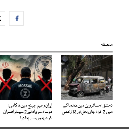
متعلقہ
دمشق؛ مسافر وین میں دھماکے
ایران رجیم چینج میں ناکامی؛
میں 2 افراد جاں بحق اور 13 زخمی
موساد سربراہ نے 2 سینئر افسران
کو عہدوں سے ہٹا دیا