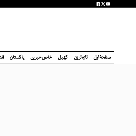
صفحۂ اول
تازہ ترین
کھیل
خاص خبریں
پاکستان
انٹ