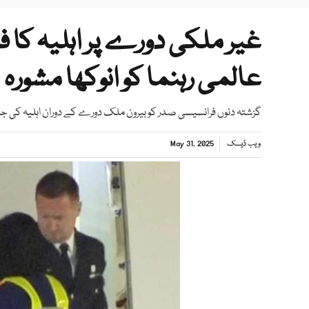
غیر ملکی دورے پر اہلیہ کا ف
عالمی رہنما کو انوکھا مشورہ
گزشتہ دنوں فرانسیسی صدر کو بیرون ملک دورے کے دوران اہلیہ کی جان
ویب ڈیسک
May 31, 2025