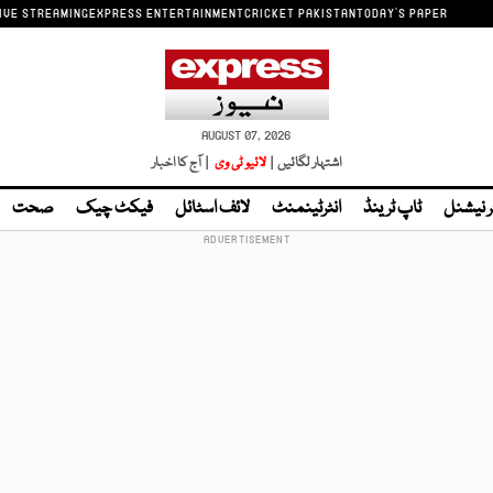
IVE STREAMING
EXPRESS ENTERTAINMENT
CRICKET PAKISTAN
TODAY'S PAPER
AUGUST 07, 2026
اشتہار لگائیں |
لائیو ٹی وی
| آج کا اخبار
ر نیشنل
ٹاپ ٹرینڈ
انٹرٹینمنٹ
لائف اسٹائل
فیکٹ چیک
صحت