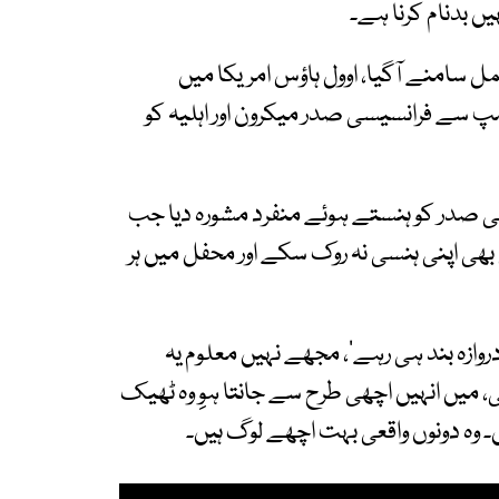
 بدنام کرنا ہے۔
 سامنے آگیا، اوول ہاؤس امریکا میں
 سے فرانسیسی صدر میکرون اور اہلیہ کو
 صدر کو ہنستے ہوئے منفرد مشورہ دیا جب
ھی اپنی ہنسی نہ روک سکے اور محفل میں ہر
روازہ بند ہی رہے'، مجھے نہیں معلوم یہ
 میں انہیں اچھی طرح سے جانتا ہوِِ وہ ٹھیک
۔ وہ دونوں واقعی بہت اچھے لوگ ہیں۔