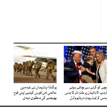
بچے کو گرنے سے بچاتے ہوئے
یوگنڈا؛ پارلیمان نے غزہ میں
ٹرمپ کا بائیڈن پر طنز؛ شرکا ہنس
عالمی امن فورس کیلیے اپنی فوج
ہنس کر لوٹ پوٹ؛ ویڈیو وائرل
بھیجنے کی منظوری دیدی