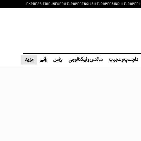
EXPRESS TRIBUNE
URDU E-PAPER
ENGLISH E-PAPER
SINDHI E-PAPER
L
دلچسپ و عجیب
سائنس و ٹیکنالوجی
بزنس
رائے
مزید