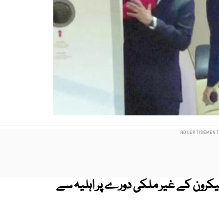
یکرون کے غیر ملکی دورے پر اہلیہ سے