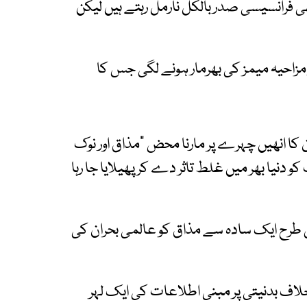
ھی فرانسیسی صدر بالکل نارمل رہتے ہیں لیکن
زاحیہ میمز کی بھرمار ہونے لگی جس کا
 کا انھیں چہرے پر مارنا محض "مذاق اور نوک
دنیا بھر میں غلط تاثر دے کر پھیلایا جا رہا
س طرح ایک سادہ سے مذاق کو عالمی بحران کی
خلاف بدنیتی پر مبنی اطلاعات کی ایک لہر