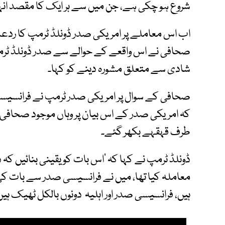
شروع ہو چکی ہے، جن میں سے ہر ایک کا مقصد انہیں
اب اس معاملے پر امریکی صدر ڈونلڈ ٹرمپ کا ردعمل
صحافی نے اس واقعے کے حوالے سے صدر ڈونلڈ ٹرمپ
شادی سے متعلق مشورہ دینے کو کہا۔
صحافی کے سوال پر امریکی صدر ٹرمپ نے فرانسیسی
کہ امریکی صدر کے اس بیان پر وہاں موجود صحافی ب
طرف قہقہے بکھر گئے۔
ڈونلڈ ٹرمپ نے کہا کہ 'اس بات کو یقینی بنائیں کہ د
معاملہ کیا تھا، میں نے فرانسیسی صدر سے بات کی،
ہیں، فرانسیسی صدر اور اہلیہ دونوں بالکل ٹھیک ہیں