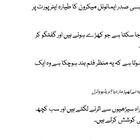
 صدر ایمانوئل میکرون کا طیارہ ایئرپورٹ پر
جا سکتا ہے جو کھڑے ہوئے ہیں اور گفتگو کر
 ہے کہ یہ منظر فلم بند ہوچکا ہے وہ ایک
 تھپڑ مار دیا ؟ ویڈیو وائرل
ہمراہ سیڑھیوں سے اترنے لگتے ہیں اور سب کچھ
کی کوشش کرتے ہیں۔