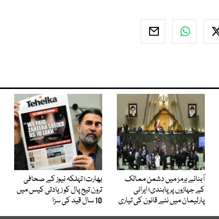
آبنائے ہرمز میں دشمن ممالک
بھارت؛ تہلکہ نیوز کے صحافی
کے جہازوں پر پابندی؛ ایرانی
ترون تیج پال کو زیادتی کیس میں
پارلیمان میں نئے قانون کی تیاری
10 سال قید کی سزا