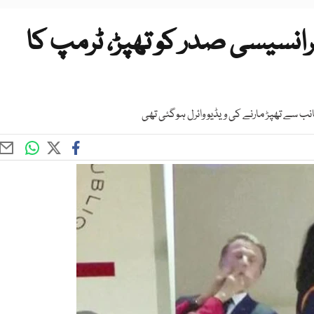
رانسیسی صدر کو تھپڑ، ٹرمپ کا
ب سے تھپڑ مارنے کی ویڈیو وائرل ہوگئی تھی