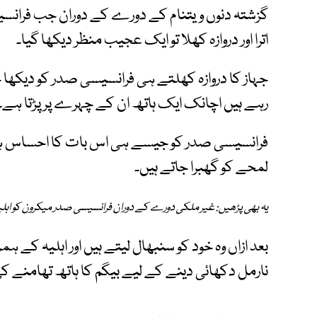
گزشتہ دنوں ویتنام کے دورے کے دوران جب فرانسیسی
اترا اور دروازہ کھلا تو ایک عجیب منظر دیکھا گیا۔
جہاز کا دروازہ کھلتے ہی فرانسیسی صدر کو دیکھا 
رہے ہیں اچانک ایک ہاتھ ان کے چہرے پر پڑتا ہے۔
فرانسیسی صدر کو جیسے ہی اس بات کا احساس ہوتا
لمحے کو گھبرا جاتے ہیں۔
یہ بھی پڑھیں: غیر ملکی دورے کے دوران فرانسیسی صدر میکرون کو اہلیہ نے
بعد ازاں وہ خود کو سنبھال لیتے ہیں اور اہلیہ کے 
نارمل دکھائی دینے کے لیے بیگم کا ہاتھ تھامنے 