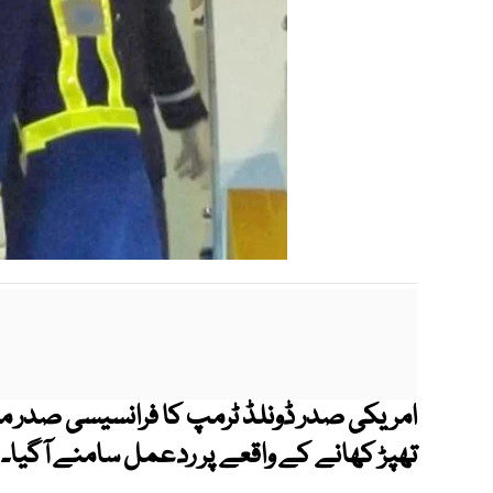
امریکی صدر ڈونلڈ ٹرمپ کا فرانسیسی صدر م
تھپڑ کھانے کے واقعے پر ردعمل سامنے آگیا۔