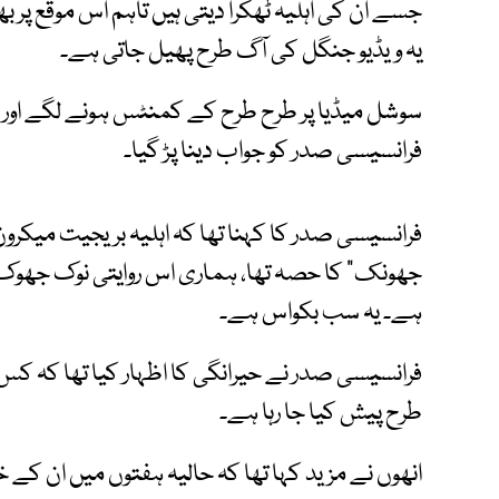
جسے ان کی اہلیہ ٹھکرا دیتی ہیں تاہم اس موقع پر ب
یہ ویڈیو جنگل کی آگ طرح پھیل جاتی ہے۔
سوشل میڈیا پر طرح طرح کے کمنٹس ہونے لگے اور م
فرانسیسی صدر کو جواب دینا پڑ گیا۔
فرانسیسی صدر کا کہنا تھا کہ اہلیہ بریجیت میکرون
جھونک" کا حصہ تھا، ہماری اس روایتی نوک جھوک کو 
ہے۔ یہ سب بکواس ہے۔
فرانسیسی صدر نے حیرانگی کا اظہار کیا تھا کہ ک
طرح پیش کیا جا رہا ہے۔
انھوں نے مزید کہا تھا کہ حالیہ ہفتوں میں ان کے 