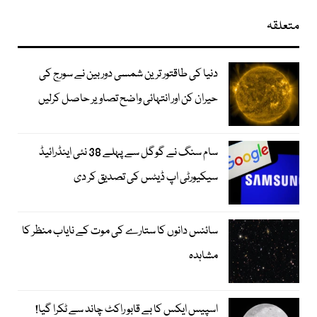
متعلقہ
دنیا کی طاقتور ترین شمسی دوربین نے سورج کی
حیران کن اور انتہائی واضح تصاویر حاصل کرلیں
سام سنگ نے گوگل سے پہلے 38 نئی اینڈرائیڈ
سیکیورٹی اپ ڈیٹس کی تصدیق کر دی
سائنس دانوں کا ستارے کی موت کے نایاب منظر کا
مشاہدہ
اسپیس ایکس کا بے قابو راکٹ چاند سے ٹکرا گیا!