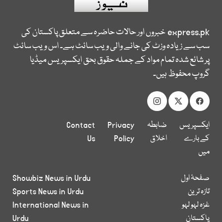
express.pk
خبروں اور حالات حاضرہ سے متعلق پاکستان کی
سب سے زیادہ وزٹ کی جانے والی ویب سائٹ ہے۔ اس ویب سائٹ
پر شائع شدہ تمام مواد کے جملہ حقوق بحق ایکسپریس میڈیا
گروپ محفوظ ہیں۔
ایکسپریس
ضابطہ
Privacy
Contact
کے بارے
اخلاق
Policy
Us
میں
صفحۂ اول
Showbiz News in Urdu
تازہ ترین
Sports News in Urdu
غزہ لہو لہو
International News in
پاکستان
Urdu