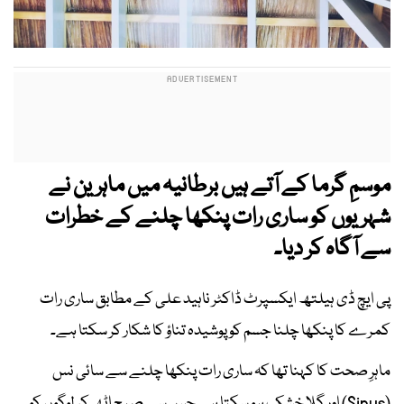
موسمِ گرما کے آتے ہیں برطانیہ میں ماہرین نے
شہریوں کو ساری رات پنکھا چلنے کے خطرات
سے آگاہ کر دیا۔
پی ایچ ڈی ہیلتھ ایکسپرٹ ڈاکٹر ناہید علی کے مطابق ساری رات
کمرے کا پنکھا چلنا جسم کو پوشیدہ تناؤ کا شکار کر سکتا ہے۔
ماہرِ صحت کا کہنا تھا کہ ساری رات پنکھا چلنے سے سائی نس
(Sinus) اور گلا خشک ہو سکتا ہے جس سے صبح اٹھ کر لوگوں کو