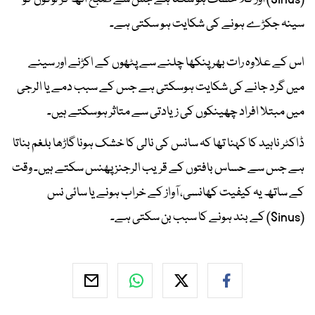
سینہ جکڑے ہونے کی شکایت ہو سکتی ہے۔
اس کے علاوہ رات بھر پنکھا چلنے سے پٹھوں کے اکڑنے اور سینے
میں گرد جانے کی شکایت ہوسکتی ہے جس کے سبب دمے یا الرجی
میں مبتلا افراد چھینکوں کی زیادتی سے متاثر ہوسکتے ہیں۔
ڈاکٹر ناہید کا کہنا تھا کہ سانس کی نالی کا خشک ہونا گاڑھا بلغم بناتا
ہے جس سے حساس بافتوں کے قریب الرجنز پھنس سکتے ہیں۔ وقت
کے ساتھ یہ کیفیت کھانسی، آواز کے خراب ہونے یا سائی نس
(Sinus) کے بند ہونے کا سبب بن سکتی ہے۔