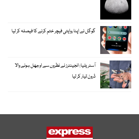
گوگل نے اپنا روایتی فیچر ختم کرنے کا فیصلہ کر لیا
آسٹریلیا: انجینئرز نے نظروں سے اوجھل ہونے والا
ڈرون تیار کر لیا