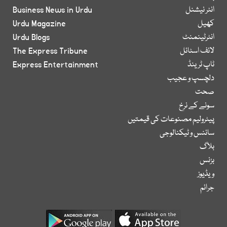
انٹر نیشنل
Business News in Urdu
کھیل
Urdu Magazine
انٹرٹینمنٹ
Urdu Blogs
لائف اسٹائل
The Express Tribune
ٹاپ ٹرینڈ
Express Entertainment
دلچسپ و عجیب
صحت
سونے کے نرخ
پیٹرولیم مصنوعات کی قیمتیں
سائنس و ٹیکنالوجی
بلاگ
بزنس
ویڈیوز
جرائم