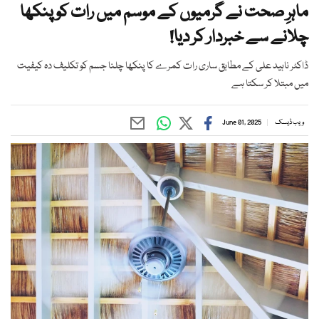
ماہرِ صحت نے گرمیوں کے موسم میں رات کو پنکھا
چلانے سے خبردار کر دیا!
ڈاکٹر ناہید علی کے مطابق ساری رات کمرے کا پنکھا چلنا جسم کو تکلیف دہ کیفیت
میں مبتلا کر سکتا ہے
ویب ڈیسک
June 01, 2025