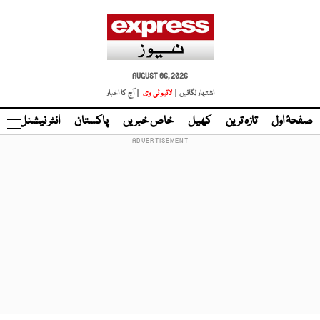
AUGUST 06, 2026
اشتہار لگائیں |
لائیو ٹی وی
| آج کا اخبار
صفحۂ اول
تازہ ترین
کھیل
خاص خبریں
پاکستان
انٹر نیشنل
ٹا