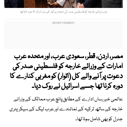
عرب وزرائے خارجہ کو فلسطینی صدر کی دعوت پر اتوار کے روز رام اللہ کا دورہ کرنا تھا
مصر، اردن، قطر، سعودی عرب، اور متحدہ عرب
امارات کے وزرائے خارجہ کو فلسطینی صدر کی
دعوت پر آنے والے کل (اتوار) کو مغربی کنارے کا
دورہ کرنا تھا جسے اسرائیل نے روک دیا۔
عالمی خبر رساں ادارے کے مطابق پانچ عرب ممالک کے وزرائے
خارجہ کے ساتھ ترکیہ کے نمائندے اور عرب لیگ کے سیکریٹری
جنرل کو بھی شامل ہونا تھا۔