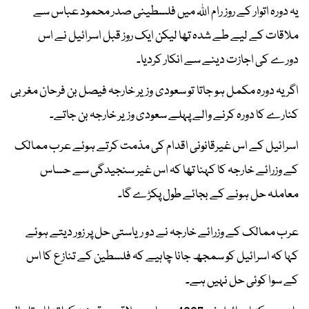
یہ دورہ اتوار کے روز رام اللہ میں فلسطینی صدر محمود عباس سے
ملاقات کے لیے طے شدہ تھا لیکن ایک روز قبل اسرائیل نے اس
دورے کی اجازت دینے سے انکار کردیا۔
اگر یہ دورہ مکمل ہو جاتا تو سعودی وزیر خارجہ فیصل بن فرحان مغربی
کنارے کا دورہ کرنے والے پہلے سعودی وزیر خارجہ بن جاتے۔
اسرائیل کے اس غیرقانونی اقدام کی مذمت کرتے ہوئے عرب ممالک
کے وزرائے خارجہ کا کہنا تھا کہ اس غیر سنجیدگی سے حساس
معاملہ حل ہونے کے بجائے طول پکڑے گا۔
عرب ممالک کے وزرائے خارجہ نے دو ریاستی حل پر زور دیتے ہوئے
کہا کہ اسرائیل کو سمجھ جانا چاہیے کہ فلسطین کے تنازع کا اس
کے سوا کوئی حل نہیں ہے۔