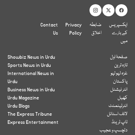
ایکسپریس
ضابطہ
Privacy
Contact
کے بارے
اخلاق
Policy
Us
میں
صفحۂ اول
Showbiz News in Urdu
تازہ ترین
Sports News in Urdu
غزہ لہو لہو
International News in
پاکستان
Urdu
انٹر نیشنل
Business News in Urdu
کھیل
Urdu Magazine
انٹرٹینمنٹ
Urdu Blogs
لائف اسٹائل
The Express Tribune
ٹاپ ٹرینڈ
Express Entertainment
دلچسپ و عجیب