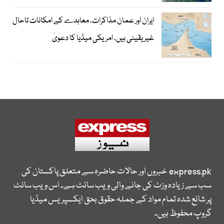
ایران اور عمان مذاکرات، معاہدے کے امکانات تاحال
غیر یقینی ہیں، امریکی میڈیا کا دعویٰ
express.pk
خبروں اور حالات حاضرہ سے متعلق پاکستان کی
سب سے زیادہ وزٹ کی جانے والی ویب سائٹ ہے۔ اس ویب سائٹ
پر شائع شدہ تمام مواد کے جملہ حقوق بحق ایکسپریس میڈیا
گروپ محفوظ ہیں۔