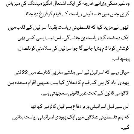
وہ غیر ملکی وزرائے خارجہ کی ایک اشتعال انگیز میٹنگ کی میزبانی
کریں جس میں فلسطینی ریاست کے قیام کو فروغ دیا جاتا۔
انھوں نے مزید کہا کہ فلسطینی ریاست یقیناً اسرائیل کے قلب میں
ایک دہشت گرد ریاست بن جائے گی۔ اس لیے ایسی کسی بھی
کوشش کو ناکام بنایا جائے گا جو اسرائیل کی سلامتی کو نقصان
پہنچائے۔
خیال رہے کہ اسرائیل نے اسی ہفتے مغربی کنارے میں 22 نئی
یہودی آباد کاریوں کے قیام کا اعلان کیا ہے، جنہیں اقوام متحدہ بین
الاقوامی قانون کے تحت غیر قانونی سمجھتی ہے۔
اس سے قبل اسرائیلی وزیر دفاع یسرائیل کاٹز نے کہا تھا
کہ ہم فلسطینی علاقوں میں ایک یہودی اسرائیلی ریاست بنائیں
گے۔