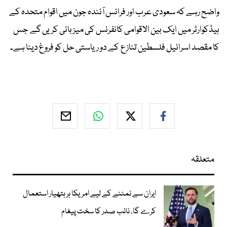
واضح رہے کہ سعودی عرب اور فرانس آئندہ جون میں اقوام متحدہ کے
ہیڈکوارٹر میں ایک بین الاقوامی کانفرنس کی میزبانی کریں گے جس
کا مقصد اسرائیل فلسطین تنازع کے دو ریاستی حل کو فروغ دینا ہے۔
متعلقہ
ایران سے نمٹنے کے لیے امریکا ہر ہتھیار استعمال
کرے گا، نائب صدر کا سخت پیغام