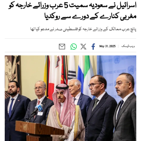
اسرائیل نے سعودیہ سمیت 5 عرب وزرائے خارجہ کو
مغربی کنارے کے دورے سے روکدیا
پانچ عرب ممالک کے وزرائے خارجہ کو فلسطینی صدر نے مدعو کیا تھا
ویب ڈیسک
May 31, 2025