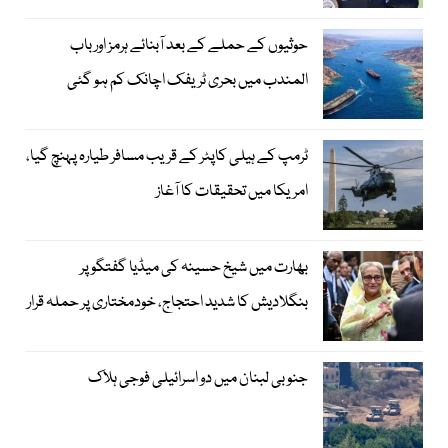
حوثیوں کے حملے کے بعد آبنائے ہرمز اور باب
المندب میں بحری ٹریفک اچانک کم ہو گئی
ٹرمپ کے ہیلی کاپٹر کے قریب مسافر طیارہ پہنچ گیا،
امریکا میں تحقیقات کا آغاز
بھارت میں شیخ حسینہ کی میڈیا گفتگو پر
بنگلادیش کا شدید احتجاج، خودمختاری پر حملہ قرار
جنوبی لبنان میں دو اسرائیلی فوجی ہلاک