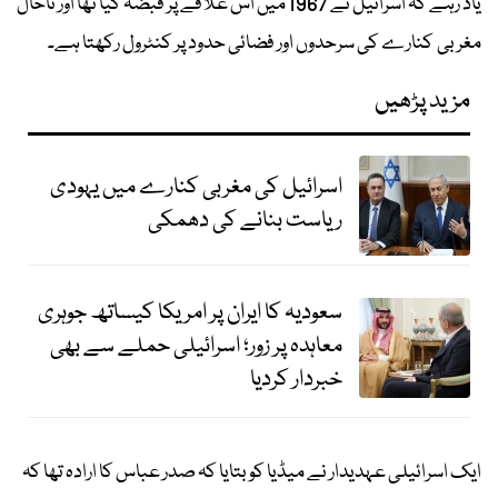
یاد رہے کہ اسرائیل نے 1967 میں اس علاقے پر قبضہ کیا تھا اور تاحال
مغربی کنارے کی سرحدوں اور فضائی حدود پر کنٹرول رکھتا ہے۔
مزید پڑھیں
اسرائیل کی مغربی کنارے میں یہودی
ریاست بنانے کی دھمکی
سعودیہ کا ایران پر امریکا کیساتھ جوہری
معاہدہ پر زور؛ اسرائیلی حملے سے بھی
خبردار کردیا
ایک اسرائیلی عہدیدار نے میڈیا کو بتایا کہ صدر عباس کا ارادہ تھا کہ