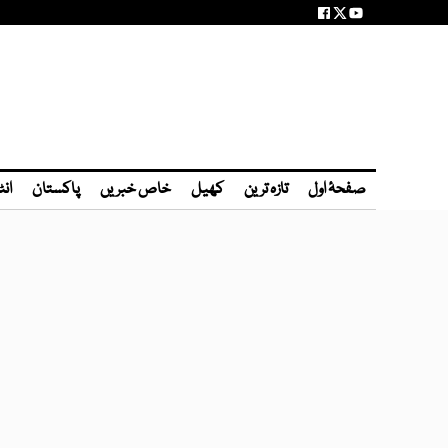
صفحۂ اول
تازہ ترین
کھیل
خاص خبریں
پاکستان
انٹ