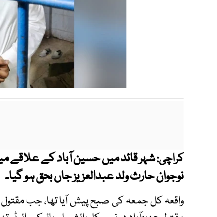
شہر قائد میں حسین آباد کے علاقے می
کراچی:
نوجوان حارث ولد عبدالعزیز جاں بحق ہو گیا۔
واقعہ کل جمعہ کی صبح پیش آیا تھا، جب مقتول کو