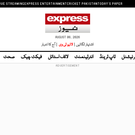
IVE STREAMING
EXPRESS ENTERTAINMENT
CRICKET PAKISTAN
TODAY'S PAPER
AUGUST 06, 2026
اشتہار لگائیں |
لائیو ٹی وی
| آج کا اخبار
ر نیشنل
ٹاپ ٹرینڈ
انٹرٹینمنٹ
لائف اسٹائل
فیکٹ چیک
صحت