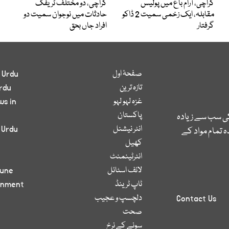
کراچی، آرام باغ میں پولیس
کراچی، دو مختلف ٹریفک
مقابلہ، ایک زخمی سمیت 2 ڈاکو
حادثات میں نوجوان سمیت دو
گرفتار
افراد جاں بحق
صفحۂ اول
 Urdu
تازہ ترین
rdu
غزہ لہو لہو
ws in
پاکستان
کی سب سے زیادہ
انٹر نیشنل
 Urdu
 تمام مواد کے
کھیل
انٹرٹینمنٹ
لائف اسٹائل
bune
ٹاپ ٹرینڈ
inment
دلچسپ و عجیب
Contact Us
صحت
سونے کے نرخ