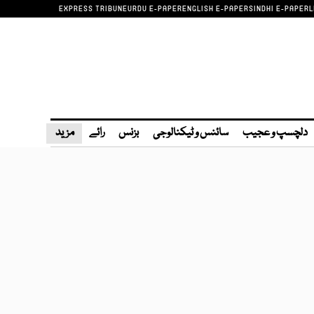
EXPRESS TRIBUNE
URDU E-PAPER
ENGLISH E-PAPER
SINDHI E-PAPER
L
دلچسپ و عجیب
سائنس و ٹیکنالوجی
بزنس
رائے
مزید