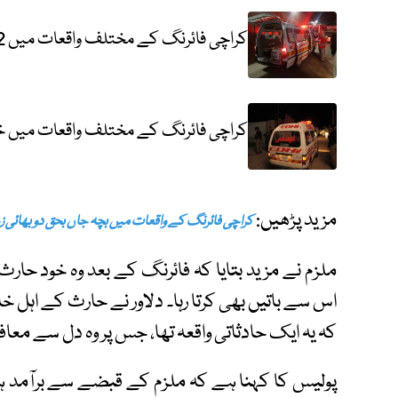
کراچی فائرنگ کے مختلف واقعات میں 2 افراد زخمی
کراچی فائرنگ کے مختلف واقعات میں خاتون سمیت
مزید پڑھیں:
کراچی فائرنگ کے واقعات میں بچہ جاں بحق دو بھائی 
ملزم نے مزید بتایا کہ فائرنگ کے بعد وہ خود حارث
اس سے باتیں بھی کرتا رہا۔ دلاور نے حارث کے اہل خ
کہ یہ ایک حادثاتی واقعہ تھا، جس پر وہ دل سے معا
پولیس کا کہنا ہے کہ ملزم کے قبضے سے برآمد ہ