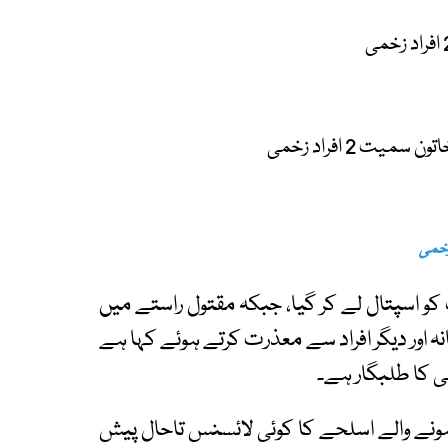
 2 افراد زخمی
زخمی
 کو اسپتال لے کر گیا، جبکہ مقتول راستے میں
انہ اور دیگر افراد سے معذرت کرتے ہوئے کہا ہے
فی کا طلبگار ہے۔
ونے والے اسلحے کا کوئی لائسنس تاحال پیش