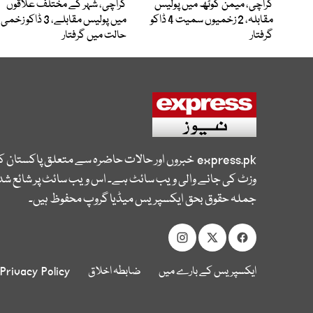
کراچی، میمن گوٹھ میں پولیس
کراچی، شہر کے مختلف علاقوں
مقابلہ، 2 زخمیوں سمیت 4 ڈاکو
میں پولیس مقابلے، 3 ڈاکو زخمی
گرفتار
حالت میں گرفتار
express.pk
خبروں اور حالات حاضرہ سے متعلق پاکستان 
وزٹ کی جانے والی ویب سائٹ ہے۔ اس ویب سائٹ پر شائع شدہ
جملہ حقوق بحق ایکسپریس میڈیا گروپ محفوظ ہیں۔
ایکسپریس کے بارے میں
ضابطہ اخلاق
Privacy Policy