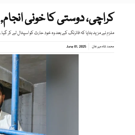
کراچی، دوستی کا خونی انجام,
ملزم نے مزید بتایا کہ فائرنگ کے بعد وہ خود حارث کو اسپتال لے کر گیا،
محمد شاہ میر خان
June 01, 2025