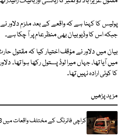
مقتول عزیزآباد دو نمبر کا رہائشی اور بائیک رائیڈر تھا
پولیس کا کہنا ہے کہ واقعے کے بعد ملزم دلاور نے
جبکہ اس کا وڈیو بیان بھی منظرعام پر آ چکا ہے۔
بیان میں دلاور نے مؤقف اختیار کیا کہ مقتول حار
میں آیا تھا، جہاں میرا لوڈ پستول رکھا ہوا تھا۔ دل
کا کوئی ارادہ نہیں تھا۔
مزید پڑھیں
کراچی فائرنگ کے مختلف واقعات میں 3 افراد زخمی