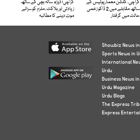
کراچی، گلشن معمار پولیس کے
کراچی؛ ڈیڑھ سالہ بچی کے ساتھ
ساتھ مقابلے میں 2 ڈاکو زخمی
زیادتی اور ہلاکت، ملزم کو سزائے
حالت میں گرفتار
موت دینے کا مطالبہ
Showbiz News in
Sports News in U
International Ne
Urdu
Business News in
Urdu Magazine
Urdu Blogs
The Express Tri
Express Enterta