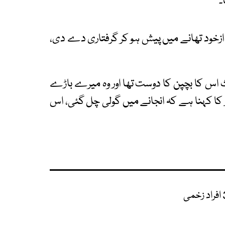
۔
 ازخود تھانے میں پیش ہو کر گرفتاری دے دی،
ث اس کا بچپن کا دوست تھا اور وہ میرے باڑے
اور کا کہنا ہے کہ انجانے میں گولی چل گئی، اس