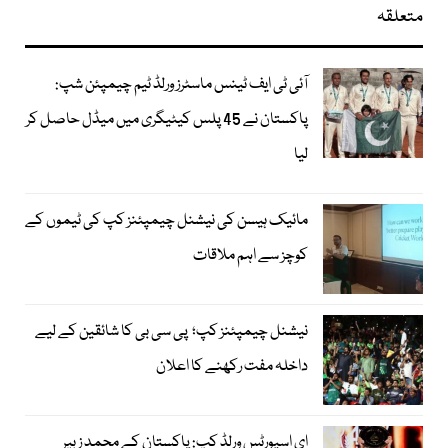
متعلقہ
آئی ٹی ایف ٹینس ماسٹرز ورلڈ ٹیم چیمپئن شپ:
پاکستان نے 45 پلس کیٹیگری میں میڈل حاصل کر
لیا
مائیک ہیسن کی نیشنل چیمپئنز کپ کی ٹیموں کے
کوچز سے اہم ملاقات
نیشنل چیمپئنز کپ؛ پی سی بی کا شائقین کے لیے
داخلہ مفت رکھنے کا اعلان
ای اسپورٹس ورلڈ کپ: پاکستان کے محمد زبیر