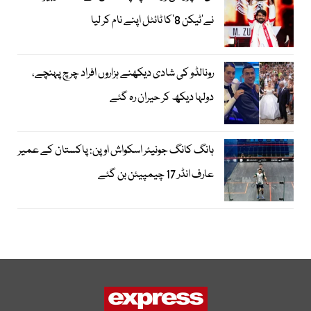
نے’ٹیکن 8‘کا ٹائٹل اپنے نام کر لیا
رونالڈو کی شادی دیکھنے ہزاروں افراد چرچ پہنچے،
دولہا دیکھ کر حیران رہ گئے
ہانگ کانگ جونیئر اسکواش اوپن: پاکستان کے عمیر
عارف انڈر 17 چیمپیئن بن گئے