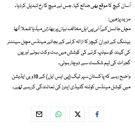
آسان کیچ کا موقع بھی ضائع کیا، جس نے میچ کا رخ تبدیل کردیا۔
مزید پڑھیں:
مچل جانسن کے آئی پی ایل مخالف بیان پر بھارتی میڈیا تلملا اُٹھا
بیٹنگ کے دوران کیچز کا ازالہ کرنے کے بجائے مینڈس مچل سینٹنر
کی گیند کو سوئپ کرنے کی کوشش میں ہٹ وکٹ ہوئے اور یوں
گجرات کی ٹیم شکست سے دوچار ہوئی۔
واضح رہے کہ پاکستان سپر لیگ (پی ایس ایل) کے 10ویں ایڈیشن
میں کوشل مینڈس کوئٹہ گلیڈی ایٹرز کی نمائندگی کررہے تھے۔