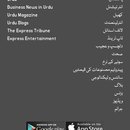
انٹر نیشنل
Business News in Urdu
کھیل
Urdu Magazine
انٹرٹینمنٹ
Urdu Blogs
لائف اسٹائل
The Express Tribune
ٹاپ ٹرینڈ
Express Entertainment
دلچسپ و عجیب
صحت
سونے کے نرخ
پیٹرولیم مصنوعات کی قیمتیں
سائنس و ٹیکنالوجی
بلاگ
بزنس
ویڈیوز
جرائم