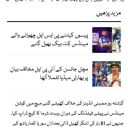
مزید پڑھیں
پیسوں کیلئے پی ایس ایل چھوڑنے والے
مینڈس کِٹ بیگ بھول گئے
مچل جانسن کے آئی پی ایل مخالف بیان
پر بھارتی میڈیا تلملا اُٹھا
گزشتہ روز ممبئی انڈینز کے خلاف کھیلے گئے میچ میں کوشل
مینڈس نے پہلے فیلڈنگ کے دوران روہت شرما کا کیچ ڈراپ کیا،
جنہوں نے 81 رنز کی اننگز کھیل ڈالی بعدازاں سوریا کمار یادیو کے