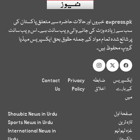
express.pk
خبروں اور حالات حاضرہ سے متعلق پاکستان کی
سب سے زیادہ وزٹ کی جانے والی ویب سائٹ ہے۔ اس ویب سائٹ
پر شائع شدہ تمام مواد کے جملہ حقوق بحق ایکسپریس میڈیا
گروپ محفوظ ہیں۔
ایکسپریس
ضابطہ
Privacy
Contact
کے بارے
اخلاق
Policy
Us
میں
صفحۂ اول
Showbiz News in Urdu
تازہ ترین
Sports News in Urdu
غزہ لہو لہو
International News in
پاکستان
Urdu