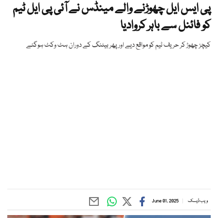
پی ایس ایل چھوڑنے والے مینڈس نے آئی پی ایل ٹیم
کو فائنل سے باہر کروادیا
کیچز چھوڑ کر حریف ٹیم کو مواقع دیے اور پھر بیٹنگ کے دوران ہٹ وکٹ ہوگئے
ویب ڈیسک
June 01, 2025