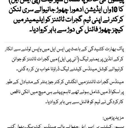
پیسوں کی خاطر پاکستان سپر لیگ (پی ایس ایل)
کا 10واں ایڈیشن ادھورا چھوڑ جانیوالے سری لنکن
کرکٹر نے اپنی ٹیم گجرات ٹائٹنز کو ایلیمیٹر میں
کیچز چھوڑ فائنل کی دوڑ سے باہر کروادیا۔
پاک بھارت کشیدگی کے باعث پی ایس ایل میں واپس لوٹنے سے انکار
کرکے انڈین پریمئیر لیگ (آئی پی ایل) میں گجرات ٹائٹنز کو جوائن
کرنیوالے کوشل مینڈس کیلئے لیگ ڈراؤنا خواب بن کر رہ گئی۔
مینڈس گجرات ٹائٹنز میں انگلش کرکٹر جوز بٹلر کے متبادل کے طور
پر اسکواڈ میں شامل ہوئے تھے تاہم پہلے ہی میچ میں انکی ناقص
کارکردگی نے ٹیم کو فائنل سے ہی باہر کروادیا۔
مزید پڑھیں:
پیسوں کیلئے پی ایس ایل چھوڑنے والے مینڈس کِٹ بیگ بھول گئے