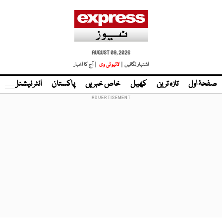
AUGUST 09, 2026
اشتہار لگائیں |
لائیو ٹی وی
| آج کا اخبار
صفحۂ اول
تازہ ترین
کھیل
خاص خبریں
پاکستان
انٹر نیشنل
ٹا