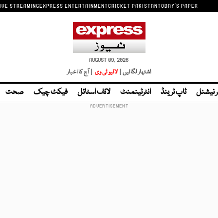
IVE STREAMING
EXPRESS ENTERTAINMENT
CRICKET PAKISTAN
TODAY'S PAPER
AUGUST 09, 2026
اشتہار لگائیں |
لائیو ٹی وی
| آج کا اخبار
ر نیشنل
ٹاپ ٹرینڈ
انٹرٹینمنٹ
لائف اسٹائل
فیکٹ چیک
صحت