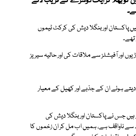
ں کو بھلا کر ایک دوسرے کے قریب لانے
ے۔
ں پاکستان اور بنگلا دیش کی کرکٹ ٹیموں
تھے۔
ں اور آفیشلز سے ملاقات کی اور حالیہ سیریز
ر دیتے ہوئے ان کے جذبے اور کھیل کے معیار
ہیں جس نے پاکستان اور بنگلا دیش کی
سے ناواقف ہے، ہمیں اب مل کر ان زخموں کا