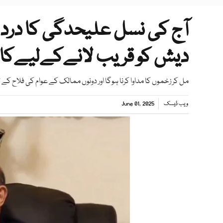
آج کی نسل علیحدگی کا درد ن
دیش کو قریب لانےکےلیےکا
مل کر زخموں کا مداوا کرنا ہوگا اور دونوں ممالک کے عوام کی فلاح کے
ویب ڈیسک
June 01, 2025