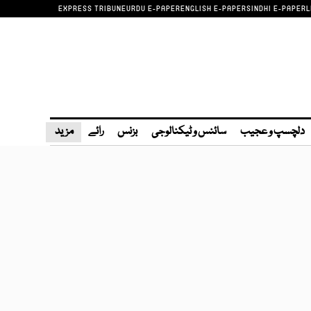
EXPRESS TRIBUNE
URDU E-PAPER
ENGLISH E-PAPER
SINDHI E-PAPER
L
دلچسپ و عجیب
سائنس و ٹیکنالوجی
بزنس
رائے
مزید