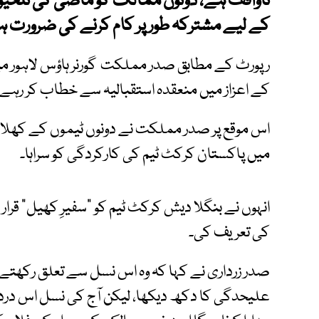
ناواقف ہے، دونوں ممالک کو ماضی کی تلخیو
کے لیے مشترکہ طور پر کام کرنے کی ضرورت ہ
رپورٹ کے مطابق صدر مملکت گورنر ہاؤس لاہور می
کے اعزاز میں منعقدہ استقبالیہ سے خطاب کر رہے 
اس موقع پر صدر مملکت نے دونوں ٹیموں کے کھلاڑیو
میں پاکستان کرکٹ ٹیم کی کارکردگی کو سراہا۔
انہوں نے بنگلا دیش کرکٹ ٹیم کو "سفیرِ کھیل" قرا
کی تعریف کی۔
صدر زرداری نے کہا کہ وہ اس نسل سے تعلق رکھتے 
علیحدگی کا دکھ دیکھا، لیکن آج کی نسل اس درد 