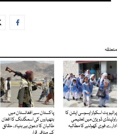
متعلقہ
پرائیویٹ اسکولز ایسوسی ایشن کا
پاکستان سے افغانستان میں
راولپنڈی ڈویژن میں تعلیمی
ہتھیاروں کی اسمگلنگ کا افغان
ادارے فوری کھولنے کا مطالبہ
طالبان کا دعویٰ بے بنیاد، حقائق
کے منافی قرار