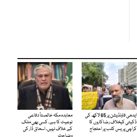
ایدھی فاؤنڈیشن پر 65 لاکھ کی
معاہدہ مکہ خالصتاً دفاعی
ڈکیتی کیخلاف رضاکاروں کا
نوعیت کا ہے، کسی بھی ملک
کراچی پریس کلب پر احتجاج
کے خلاف نہیں، اسحاق ڈار کی
وضاحت