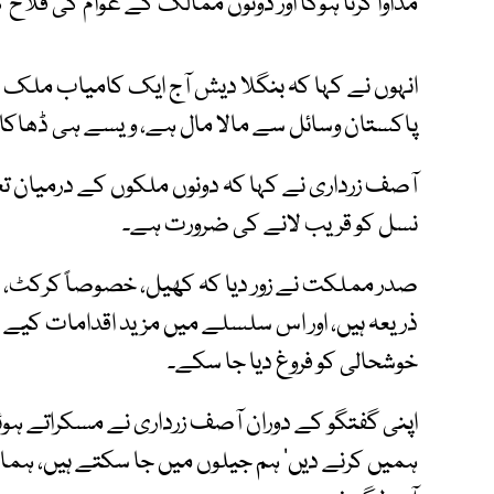
مداوا کرنا ہوگا اور دونوں ممالک کے عوام کی فلاح
انہوں نے کہا کہ بنگلا دیش آج ایک کامیاب ملک کے 
پاکستان وسائل سے مالا مال ہے، ویسے ہی ڈھاکا بھ
آصف زرداری نے کہا کہ دونوں ملکوں کے درمیان ت
نسل کو قریب لانے کی ضرورت ہے۔
صدر مملکت نے زور دیا کہ کھیل، خصوصاً کرکٹ، دو
ذریعہ ہیں، اور اس سلسلے میں مزید اقدامات کیے ج
خوشحالی کو فروغ دیا جا سکے۔
اپنی گفتگو کے دوران آصف زرداری نے مسکراتے ہو