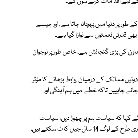
 کے لیے اقدامات کرنے ہوں گے۔
طور پر دنیا میں پہچانا جاتا ہے، اور جیسے
ی قدرتی نعمتوں سے نوازا گیا ہے۔
عاون کی بڑی گنجائش ہے، خاص طور پر نوجوان
نوں ممالک کے درمیان روابط بڑھانے کا مؤثر
انے چاہییں تاکہ خطے میں ہم آہنگی اور
ئے کہا کہ سیاست ہم پر چھوڑ دیں، سیاست
ہمیں کرنے دیں‘ ہم جیلوں میں جا سکتے ہیں، ہماری طرح کے لوگ 14 سال جیل کاٹ سکتے ہیں،