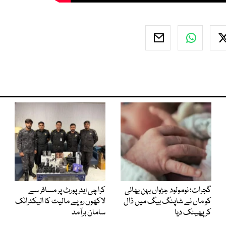
گجرات؛ نومولود جڑواں بہن بھائی
کراچی ایئرپورٹ پر مسافر سے
کو ماں نے شاپنگ بیگ میں ڈال
لاکھوں روپے مالیت کا الیکٹرانک
کر پھینک دیا
سامان برآمد