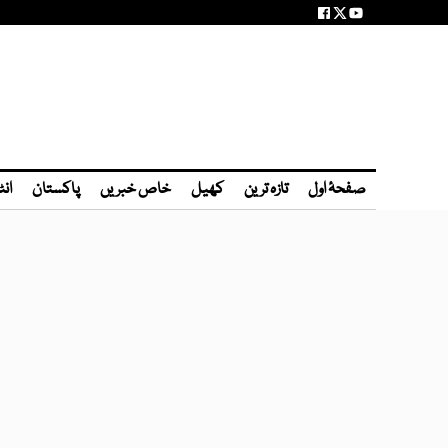
صفحۂ اول
تازہ ترین
کھیل
خاص خبریں
پاکستان
انٹ