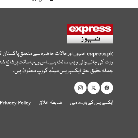
express.pk
خبروں اور حالات حاضرہ سے متعلق پاکستان 
وزٹ کی جانے والی ویب سائٹ ہے۔ اس ویب سائٹ پر شائع شدہ
جملہ حقوق بحق ایکسپریس میڈیا گروپ محفوظ ہیں۔
ایکسپریس کے بارے میں
ضابطہ اخلاق
Privacy Policy