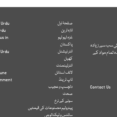
صفحۂ اول
 Urdu
تازہ ترین
rdu
غزہ لہو لہو
ws in
پاکستان
کی سب سے زیادہ
انٹر نیشنل
 Urdu
 تمام مواد کے
کھیل
انٹرٹینمنٹ
لائف اسٹائل
bune
ٹاپ ٹرینڈ
inment
دلچسپ و عجیب
Contact Us
صحت
سونے کے نرخ
پیٹرولیم مصنوعات کی قیمتیں
سائنس و ٹیکنالوجی