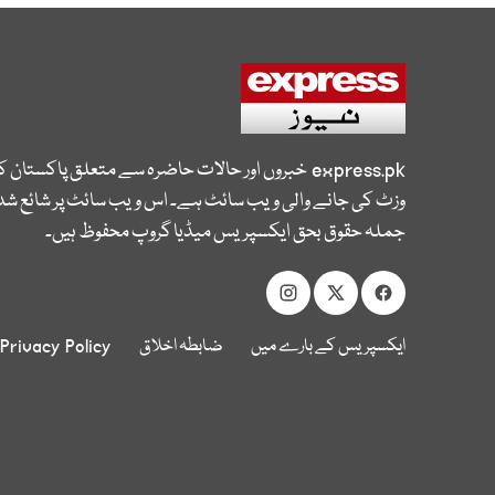
express.pk
خبروں اور حالات حاضرہ سے متعلق پاکستان 
وزٹ کی جانے والی ویب سائٹ ہے۔ اس ویب سائٹ پر شائع شدہ
جملہ حقوق بحق ایکسپریس میڈیا گروپ محفوظ ہیں۔
ایکسپریس کے بارے میں
ضابطہ اخلاق
Privacy Policy