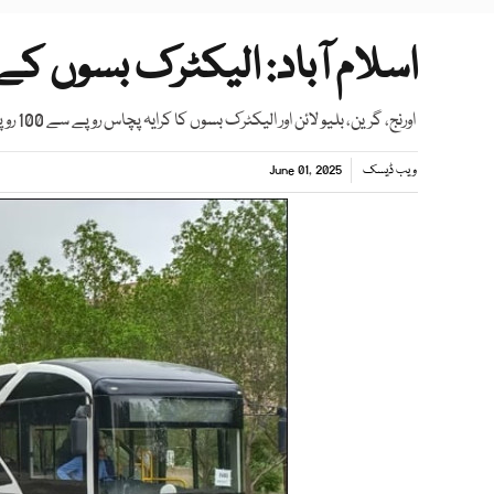
اسلام آباد: الیکٹرک بسوں کے 
اورنج، گرین، بلیو لائن اور الیکٹرک بسوں کا کرایہ پچاس روپے سے 100 روپے مقرر کردیا گیا، ذرائع کا دعویٰ
ویب ڈیسک
June 01, 2025