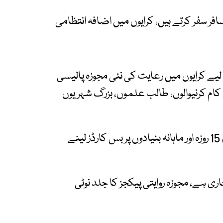
ا کہ ان بسوں کے ذریعے روزانہ 90 ہزار مسافر سفر کرتے ہیں، کرایوں میں اضافہ انتظامی
ے کرایوں میں رعایت کی نئی مجوزہ پالیسی
 کام کرنیوالوں، طالب علموں، بزرگ شہریوں
ذرائع نے کہا کہ مجوزہ رعایتی پیکجز یومیہ، ہفتہ وار، 15 روزہ اور ماہانہ بنیادوں پر بس کارڈز لینے
اری ہے، مجوزہ روایتی پیکجز کا جلد نوٹی