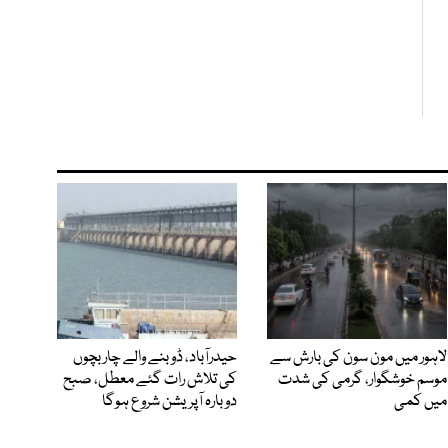
لاہور میں مون سون کی بارش سے
حیدرآباد، ڈوبنے والے چار بچوں
موسم خوشگوار، گرمی کی شدت
کی تلاش رات گئے معطل، صبح
میں کمی
دوبارہ آپریشن شروع ہوگا