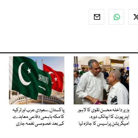
وزیر داخلہ محسن نقوی کا لاہور
پاکستان، سعودی عرب اور ترکیہ
ایئر پورٹ کا اچانک دورہ،
کا مکہ باہمی دفاعی معاہدے
امیگریشن پراسیس کا جائزہ لیا
کے بعد خصوصی نغمہ جاری