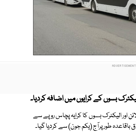
کٹرک بسوں کے کرایوں میں اضافہ کردیا۔
لائن اور الیکٹرک بسوں کا کرایہ پچاس روپے سے