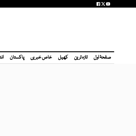
صفحۂ اول
تازہ ترین
کھیل
خاص خبریں
پاکستان
انٹ