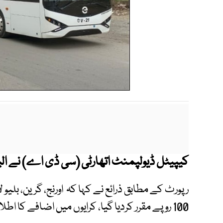
کیپیٹل ڈیولپمنٹ اتھارٹی (سی ڈی اے) نے الی
رپورٹ کے مطابق ذرائع نے کہا کہ اورنج، گرین، بلیو 
100 روپے مقرر کردیا گیا، کرایوں میں اضافے کا اطلاق باقاعدہ طورپرآج (یکم جون) سے کردیا گیا۔