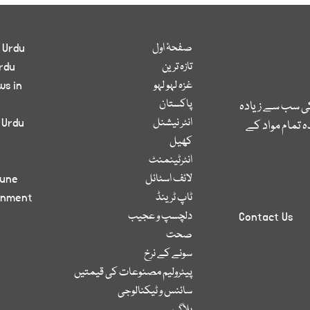
صفحۂ اول
 Urdu
تازہ ترین
rdu
غزہ لہو لہو
ws in
پاکستان
کی سب سے زیادہ
انٹر نیشنل
 Urdu
 تمام مواد کے
کھیل
انٹرٹینمنٹ
لائف اسٹائل
bune
ٹاپ ٹرینڈ
inment
دلچسپ و عجیب
Contact Us
صحت
سونے کے نرخ
پیٹرولیم مصنوعات کی قیمتیں
سائنس و ٹیکنالوجی