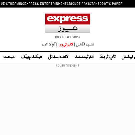
IVE STREAMING
EXPRESS ENTERTAINMENT
CRICKET PAKISTAN
TODAY'S PAPER
AUGUST 09, 2026
اشتہار لگائیں |
لائیو ٹی وی
| آج کا اخبار
ر نیشنل
ٹاپ ٹرینڈ
انٹرٹینمنٹ
لائف اسٹائل
فیکٹ چیک
صحت