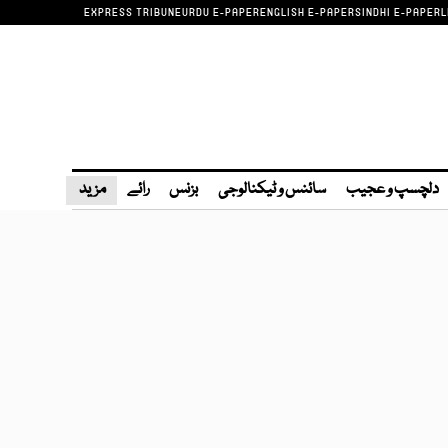
EXPRESS TRIBUNE
URDU E-PAPER
ENGLISH E-PAPER
SINDHI E-PAPER
L
دلچسپ و عجیب
سائنس و ٹیکنالوجی
بزنس
رائے
مزید