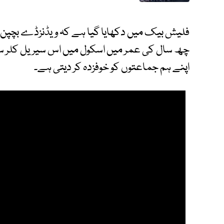
فلیش بیک میں دکھایا گیا ہے کہ ویڈنزڈے بچپن س
چھ سال کی عمر میں اسکول میں اس سیریل کلر س
اپنے ہم جماعتوں کو خوفزدہ کر دیتی ہے۔