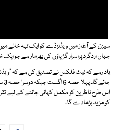
سیزن کے آغاز میں ویڈنزڈے کو ایک تہہ خانے میں ہ
جہاں اردگرد پراسرار گڑیاؤں کی بھرمار ہے جو ایک 
اس طرح ناظرین کو مکمل کہانی جاننے کے لیے تقریب
کو مزید بڑھادے گا۔