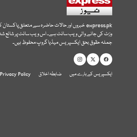
express.pk
خبروں اور حالات حاضرہ سے متعلق پاکستان 
وزٹ کی جانے والی ویب سائٹ ہے۔ اس ویب سائٹ پر شائع شدہ
جملہ حقوق بحق ایکسپریس میڈیا گروپ محفوظ ہیں۔
ایکسپریس کے بارے میں
ضابطہ اخلاق
Privacy Policy