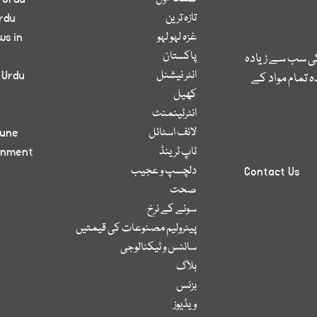
تازہ ترین
rdu
غزہ لہو لہو
ws in
پاکستان
کی سب سے زیادہ
انٹر نیشنل
 Urdu
 تمام مواد کے
کھیل
انٹرٹینمنٹ
لائف اسٹائل
bune
ٹاپ ٹرینڈ
inment
دلچسپ و عجیب
Contact Us
صحت
سونے کے نرخ
پیٹرولیم مصنوعات کی قیمتیں
سائنس و ٹیکنالوجی
بلاگ
بزنس
ویڈیوز