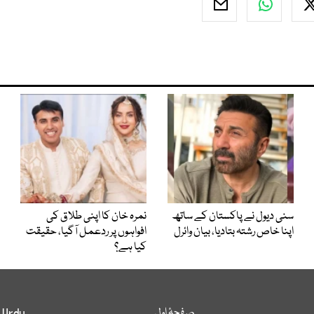
سنی دیول نے پاکستان کے ساتھ
نمرہ خان کا اپنی طلاق کی
اپنا خاص رشتہ بتادیا، بیان وائرل
افواہوں پر ردعمل آگیا، حقیقت
کیا ہے؟
صفحۂ اول
 Urdu