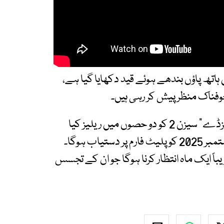
اتھ پاؤں بندھے ہوئے قید دکھایا گیا ہے،
خوفناک منظر پیش کر رہی ہیں۔
یاد رہے کہ نیٹ فلکس نے تصدیق کی ہے کہ "ویڈنزڈے" سیزن 2 کو دو حصوں میں ریلیز کیا
جائے گا۔ پہلا حصہ 6 اگست جبکہ دوسرا حصہ 3 ستمبر 2025 کو پلیٹ فارم پر دستیاب ہوگا۔
اً ایک ماہ انتظار کرنا ہوگا جو ان کے تجسس