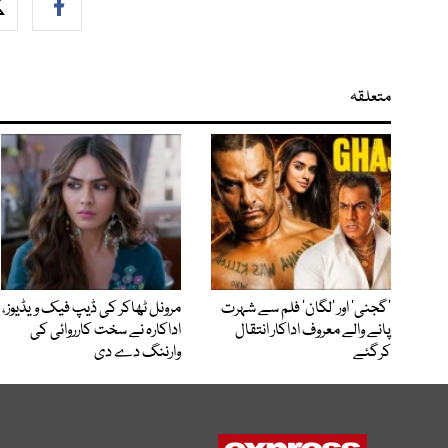
متعلقہ
’گجنی‘ اور ’لگان‘ فلم سے شہرت
مرونل ٹھاکر کی ڈیپ فیک ویڈیوز،
پانے والے معروف اداکار انتقال
اداکارہ نے سخت کارروائی کی
کرگئے
وارننگ دے دی