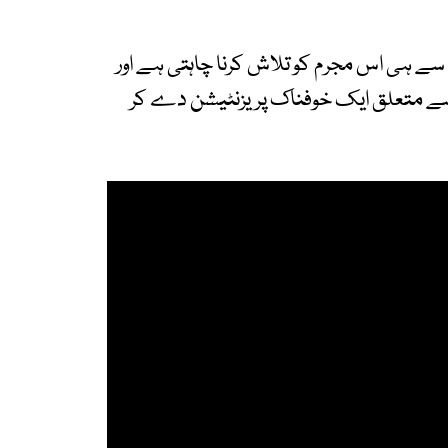
ے ہی اس مجرم کو تلاش کرنا چاہتی ہے اور
ے متعلق ایک خوفناک پریزنٹیشن دے کر