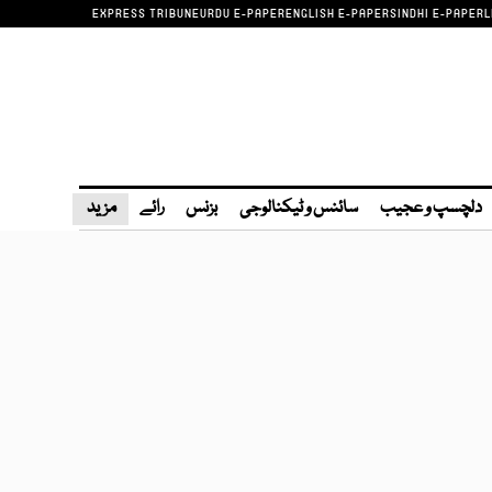
EXPRESS TRIBUNE
URDU E-PAPER
ENGLISH E-PAPER
SINDHI E-PAPER
L
دلچسپ و عجیب
سائنس و ٹیکنالوجی
بزنس
رائے
مزید