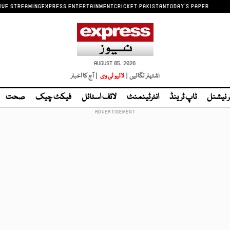
IVE STREAMING
EXPRESS ENTERTAINMENT
CRICKET PAKISTAN
TODAY'S PAPER
AUGUST 05, 2026
اشتہار لگائیں |
لائیو ٹی وی
| آج کا اخبار
ر نیشنل
ٹاپ ٹرینڈ
انٹرٹینمنٹ
لائف اسٹائل
فیکٹ چیک
صحت