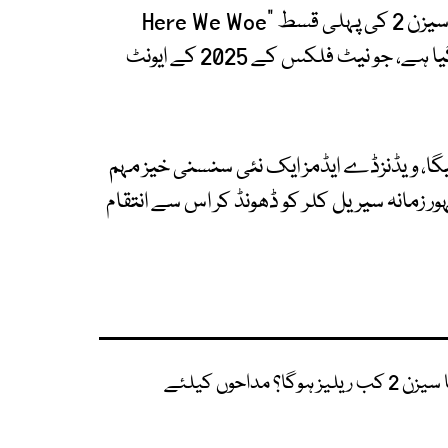
نیٹ فلکس کی مقبول ویب سیریز "ویڈنزڈے" کے سیزن 2 کی پہلی قسط "Here We Woe
Again" کے ابتدائی چھ منٹ کا ٹریلر جاری کر دیا گیا ہے، جو نیٹ فلکس کے 2025 کے ایونٹ
رٹیگا، ویڈنزڈے ایڈمز ایک نئی سنسنی خیز مہم
ر زمانہ سیریل کلر کو ڈھونڈ کر اس سے انتقام
نیٹ فلکس کے مقبول شو "ویڈنزڈے" کا سیزن 2 کب ریلیز ہوگا؟ مداحوں کیلئے