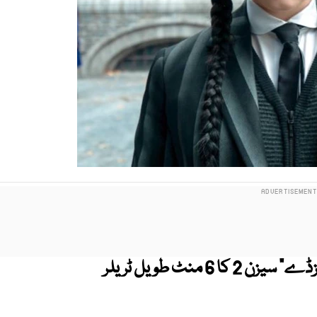
نیٹ فلکس کی مشہور زمانہ ویب سیریز "ویڈنزڈے" سیزن 2 کا 6 منٹ طویل ٹریلر