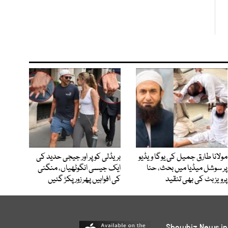
مولانا طارق جمیل کی یوگا ویڈیو
بریڈلی کوپر اور جیجی حدید کی
پر سوشل میڈیا میں بحث، حنا
ایک جیسی انگوٹھیاں، منگنی
پرویز بٹ کی بھی تنقید
کی افواہیں پھر زور پکڑ گئیں
Showbiz News in