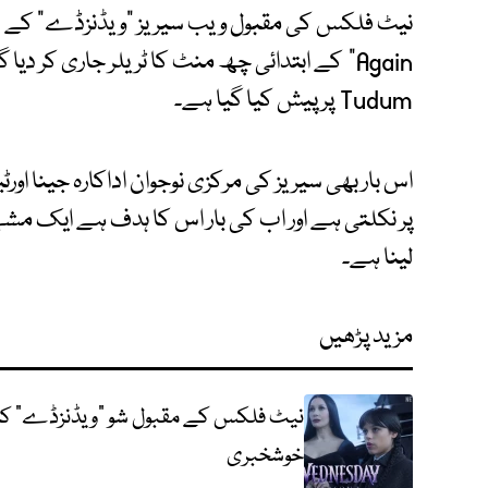
Tudum پر پیش کیا گیا ہے۔
اس بار بھی سیریز کی مرکزی نوجوان اداکارہ جینا او
پر نکلتی ہے اور اب کی بار اس کا ہدف ہے ایک مشہو
لینا ہے۔
مزید پڑھیں
خوشخبری