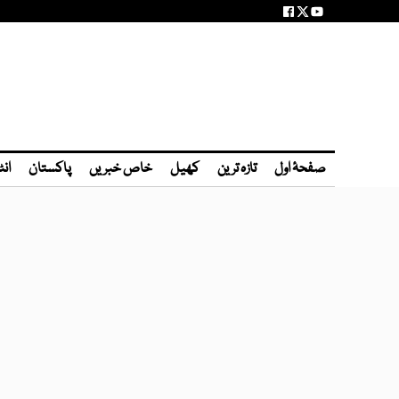
صفحۂ اول
تازہ ترین
کھیل
خاص خبریں
پاکستان
انٹ