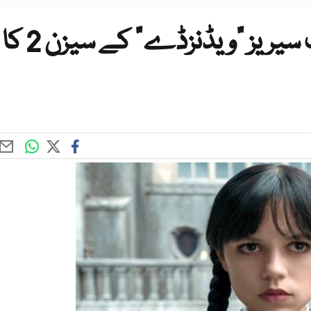
نیٹ فلکس کی سپر ہٹ ویب سیریز "ویڈنزڈے" کے سیزن 2 کا