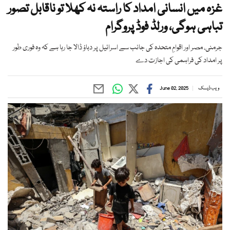
غزہ میں انسانی امداد کا راستہ نہ کھلا تو ناقابل تصور
تباہی ہوگی، ورلڈ فوڈ پروگرام
جرمنی، مصر اور اقوامِ متحدہ کی جانب سے اسرائیل پر دباؤ ڈالا جا رہا ہے کہ وہ فوری طور
پر امداد کی فراہمی کی اجازت دے
ویب ڈیسک
June 02, 2025