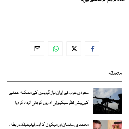
متعلقہ
سعودی عرب نے ایران نواز گروہوں کے ممکنہ حملے
کے پیش نظر سیکیورٹی اداروں کو ہائی الرٹ کر دیا
محمد بن سلمان اور میکرون کا اہم ٹیلیفونک رابطہ،