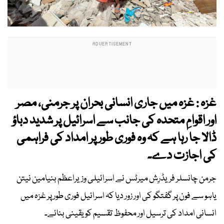
غزہ : غزہ میں جاری انسانی بحران پر جرمنی، مصر
اور اقوامِ متحدہ کی جانب سے اسرائیل پر شدید دباؤ
ڈالا جا رہا ہے کہ وہ فوری طور پر امداد کی فراہمی
کی اجازت دے۔
جرمن چانسلر فریڈرِش میرٹس نے اسرائیلی وزیراعظم بنیامین نیتن
یاہو سے فون پر گفتگو کی اور زور دیا کہ اسرائیل فوری طور پر غزہ میں
انسانی امداد کی ترسیل اور محفوظ تقسیم کو یقینی بنائے۔