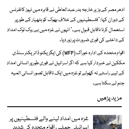
ادھر مصر کے وزیر خارجہ بدر عبدالعاطی نے قاہرہ میں نیوز کانفرنس
کے دوران کہا: "فلسطینیوں کے خلاف بھوک کو ہتھیار کے طور پر
استعمال کرنا ناقابل قبول ہے۔" انہوں نے غزہ میں بے روک ٹوک امداد
کے داخلے کی فوری ضرورت پر زور دیا۔
اقوام متحدہ کے ادارہ خوراک (WFP) کی ایگزیکٹو ڈائریکٹر سنڈی
مککین نے خبردار کیا ہے کہ اگر اسرائیل نے فوری طور پر انسانی امداد
کے لیے راستے نہ کھولے تو غزہ میں ایک ناقابل تصور انسانی المیہ
جنم لے سکتا ہے۔
مزید پڑھیں
غزہ میں امداد لینے والے فلسطینیوں پر
اسرائیلی حملے، اقوام متحدہ کی شدید