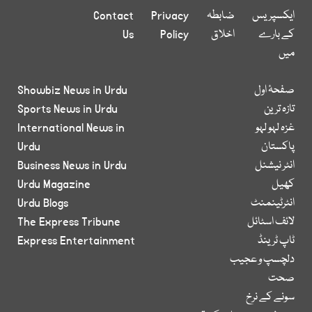
ایکسپریس
ضابطہ
Privacy
Contact
کے بارے
اخلاق
Policy
Us
میں
صفحۂ اول
Showbiz News in Urdu
تازہ ترین
Sports News in Urdu
غزہ لہو لہو
International News in
پاکستان
Urdu
انٹر نیشنل
Business News in Urdu
کھیل
Urdu Magazine
انٹرٹینمنٹ
Urdu Blogs
لائف اسٹائل
The Express Tribune
ٹاپ ٹرینڈ
Express Entertainment
دلچسپ و عجیب
صحت
سونے کے نرخ