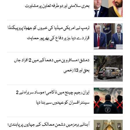
بحری سلامتی اور دو طرفہ تعاون پر مشاورت
ٹرمپ نے امریکی میڈیا کی خبروں کو جھوٹا پروپیگنڈا
قرار دے دیا، وزیر دفاع کی بھرپور حمایت
دمشق؛ مسافر وین میں دھماکے میں 2 افراد جاں
بحق اور 13 زخمی
ایران رجیم چینج میں ناکامی؛ موساد سربراہ نے 2
سینئر افسران کو عہدوں سے ہٹا دیا
آبنائے ہرمز میں دشمن ممالک کے جہازوں پر پابندی؛