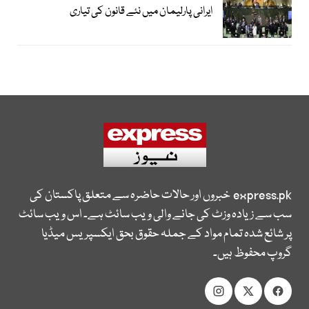
ایرانی پارلیمان میں نئے قانون کی تیاری
express.pk
خبروں اور حالات حاضرہ سے متعلق پاکستان کی
سب سے زیادہ وزٹ کی جانے والی ویب سائٹ ہے۔ اس ویب سائٹ
پر شائع شدہ تمام مواد کے جملہ حقوق بحق ایکسپریس میڈیا
گروپ محفوظ ہیں۔