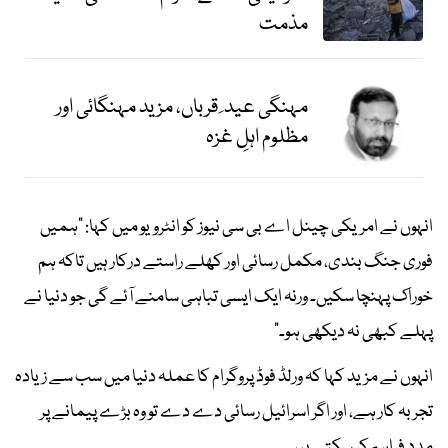
مذمت
مہنگی عید ِ قرباں، مزید مہنگائی اور
مظلوم اہلِ غزہ
انہوں نے امریکی چینل اے بی سی نیوز کو انٹرویو میں کہا: "ہمیں
فوری جنگ بندی، مکمل رسائی اور کھلے راستے درکار ہیں تاکہ ہم
خوراک پہنچا سکیں۔ ورنہ ایک ایسی تباہی سامنے آئے گی جو دنیا نے
پہلے کبھی نہ دیکھی ہو۔"
انہوں نے مزید کہا کہ ورلڈ فوڈ پروگرام کا عملہ دنیا میں سب سے زیادہ
تجربہ کار ہے، اور اگر اسرائیل رسائی دے دے تو وہ بڑے پیمانے پر
مدد فراہم کر سکتے ہیں۔