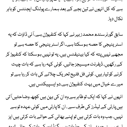
ہے کہ کل انہوں نے تین بجے کے بعد ہمارے پولنگ ایجنٹس کو باہر
نکال دیا.
سابق گورنر سندھ محمد زبیر نے کہا کہ کنفیوژن ہے، آئی ڈاؤٹ کہ یہ
اسٹریٹیجی کا حصہ ہو سکتا ہے۔ اگر اسٹریٹیجی کا حصہ ہے تو
مجھے نہیں پتہ کہ کیا بینیفٹس ہیں، یہ تو نہیں ہو سکتا کہ کنفیوڑ کر
کے رکھیں، ڈیفرنٹ میسیجز جائیں، کوئی کہہ رہا ہے کہ بات چیت
کرنے کو تیار ہیں، کوئی فل فلیج تحریک چلانے کی بات کر رہا ہے تو
میرے خیال میں بہت کنفیوژن ہے،دو ایسپیکٹس ہیں.
انہوں نے کہا کہ ایک تو ظاہر ہے وہ ان کی بہن ہیں کچھ وضاحتیں آتی
ہیں پارٹی کے لیڈرز کی طرف سے ، ان کا پارٹی میں کوئی عہدہ تو ہے
نہیں، جب وہ بات کرتی ہیں تو اپنے بھائی کے حوالے بات کرتی ہیں ایز
اے سسٹر جو بھی ان کے جذبات ہیں،گنڈا پور کی بات کی جائے تو وہ