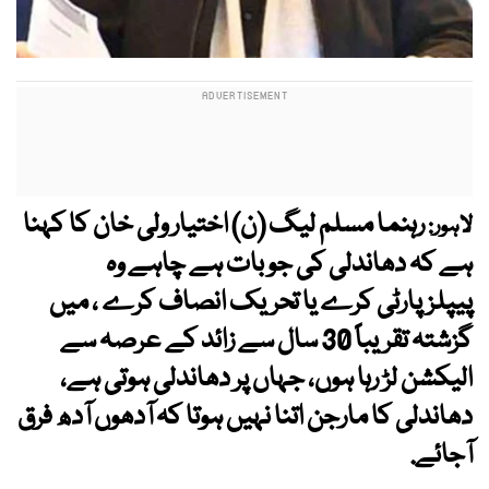
رہنما مسلم لیگ (ن) اختیار ولی خان کا کہنا
لاہور:
ہے کہ دھاندلی کی جو بات ہے چاہے وہ
پیپلزپارٹی کرے یا تحریک انصاف کرے ، میں
گزشتہ تقریباً 30 سال سے زائد کے عرصہ سے
الیکشن لڑ رہا ہوں، جہاں پر دھاندلی ہوتی ہے،
دھاندلی کا مارجن اتنا نہیں ہوتا کہ آدھوں آدھ فرق
آجائے.