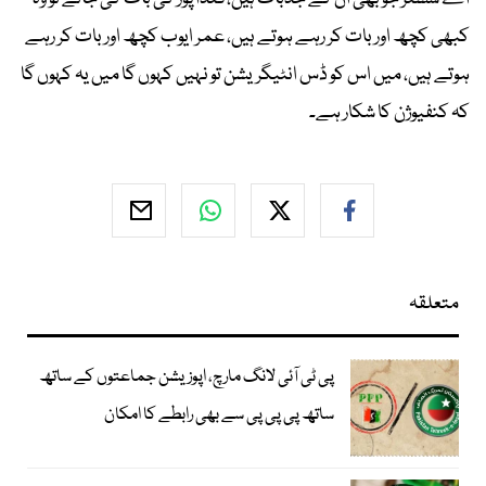
کبھی کچھ اور بات کر رہے ہوتے ہیں، عمر ایوب کچھ اور بات کر رہے
ہوتے ہیں، میں اس کو ڈس انٹیگریشن تو نہیں کہوں گا میں یہ کہوں گا
کہ کنفیوژن کا شکار ہے۔
متعلقہ
پی ٹی آئی لانگ مارچ، اپوزیشن جماعتوں کے ساتھ
ساتھ پی پی پی سے بھی رابطے کا امکان