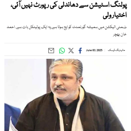
پولنگ اسٹیشن سے دھاندلی کی رپورٹ نہیں آئی،
اختیار ولی
ضمنی الیکشن میں ہمیشہ گورنمنٹ کو ایج ہوتا ہے،یہ ایک پولیٹکل بات ہے، احمد
خان بھچر
مانیٹرنگ ڈیسک
June 03, 2025