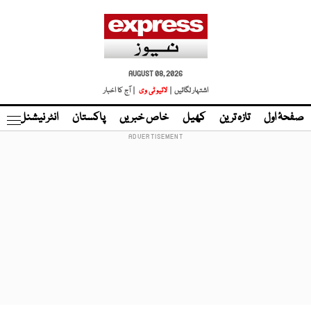
AUGUST 08, 2026
اشتہار لگائیں |
لائیو ٹی وی
| آج کا اخبار
صفحۂ اول
تازہ ترین
کھیل
خاص خبریں
پاکستان
انٹر نیشنل
ٹا