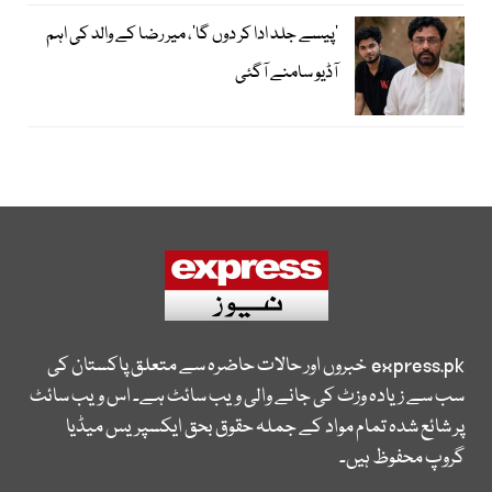
’پیسے جلد ادا کر دوں گا‘، میر رضا کے والد کی اہم
آڈیو سامنے آگئی
express.pk
خبروں اور حالات حاضرہ سے متعلق پاکستان کی
سب سے زیادہ وزٹ کی جانے والی ویب سائٹ ہے۔ اس ویب سائٹ
پر شائع شدہ تمام مواد کے جملہ حقوق بحق ایکسپریس میڈیا
گروپ محفوظ ہیں۔