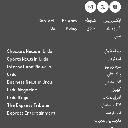
ایکسپریس
ضابطہ
Privacy
Contact
کے بارے
اخلاق
Policy
Us
میں
صفحۂ اول
Showbiz News in Urdu
تازہ ترین
Sports News in Urdu
غزہ لہو لہو
International News in
پاکستان
Urdu
انٹر نیشنل
Business News in Urdu
کھیل
Urdu Magazine
انٹرٹینمنٹ
Urdu Blogs
لائف اسٹائل
The Express Tribune
ٹاپ ٹرینڈ
Express Entertainment
دلچسپ و عجیب