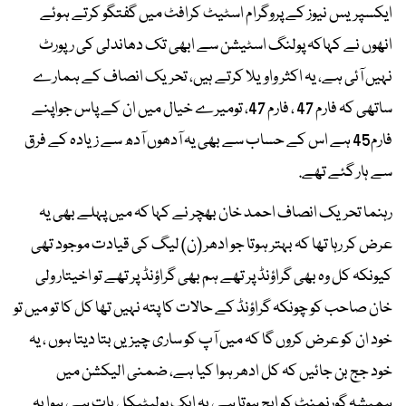
ایکسپریس نیوز کے پروگرام اسٹیٹ کرافٹ میں گفتگو کرتے ہوئے
انھوں نے کہاکہ پولنگ اسٹیشن سے ابھی تک دھاندلی کی رپورٹ
نہیں آئی ہے، یہ اکثر واویلا کرتے ہیں، تحریک انصاف کے ہمارے
ساتھی کہ فارم 47 ، فارم 47، تومیرے خیال میں ان کے پاس جواپنے
فارم45 ہے اس کے حساب سے بھی یہ آدھوں آدھ سے زیادہ کے فرق
سے ہار گئے تھے.
رہنما تحریک انصاف احمد خان بھچر نے کہا کہ میں پہلے بھی یہ
عرض کر رہا تھا کہ بہتر ہوتا جو ادھر (ن) لیگ کی قیادت موجود تھی
کیونکہ کل وہ بھی گراؤنڈ پر تھے ہم بھی گراؤنڈ پر تھے تو اخیتار ولی
خان صاحب کو چونکہ گراؤنڈ کے حالات کا پتہ نہیں تھا کل کا تو میں تو
خود ان کو عرض کروں گا کہ میں آپ کو ساری چیزیں بتا دیتا ہوں ، یہ
خود جج بن جائیں کہ کل ادھر ہوا کیا ہے، ضمنی الیکشن میں
ہمیشہ گورنمنٹ کو ایج ہوتا ہے، یہ ایک پولیٹیکل بات ہے، ہوا یہ