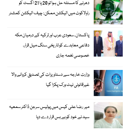
دھرنے کا مسئلہ حل ہوا تو 20 یا 21 اگست کو
راولاکوٹ میں الیکشن ممکن: چیف الیکشن کمشنر
پاکستان، سعودی عرب اور ترکیہ کے درمیان مکہ
دفاعی معاہدے کو تاریخی سنگ میل قرار،
خصوصی نغمہ جاری
وزارت خارجہ سے دستاویزات کی تصدیق کروانے والا
غیرقانونی نیٹ ورک پکڑا گیا
میر رضا علی کیس میں پولیس سرجن ڈاکٹر سمعیہ
سید نے خود کو بے بس قرار دے دیا