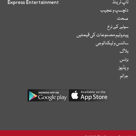
ٹاپ ٹرینڈ
Express Entertainment
دلچسپ و عجیب
صحت
سونے کے نرخ
پیٹرولیم مصنوعات کی قیمتیں
سائنس و ٹیکنالوجی
بلاگ
بزنس
ویڈیوز
جرائم