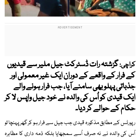
گزشتہ رات ڈسٹرکٹ جیل ملیر سے قیدیوں
کراچی:
کے فرار کے واقعے کے دوران ایک غیر معمولی اور
جذباتی پہلو بھی سامنے آیا، جب فرار ہونے والے
ایک قیدی کو اُس کی والدہ نے خود جیل واپس لا کر
حکام کے حوالے کر دیا۔
رپورٹس کے مطابق مذکورہ قیدی جب جیل سے فرار ہو کر گھر پہنچا تو
اُس کی والدہ نے نہ صرف اُسے سمجھایا بلکہ ذمہ داری کا مظاہرہ