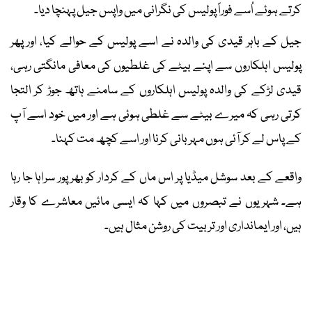
کرتے ہوئے اُسے فوراً پولیس کی نگرانی میں واپس جیل پہنچا دیا۔
جیل کے باہر قیدی کی والدہ نے اسے پولیس کے حوالے کیا، اور پھر
پولیس اہلکاروں سے اپنے بیٹے کی غلطیوں کی معافی مانگتی رہی،
قیدی لڑکے کی والدہ پولیس اہلکاروں کے سامنے ہاتھ جوڑ کر التجا
کرتی رہی کہ میرے بیٹے سے غلطی ہوئی ہے اور میں خود اسے آپ
کے پاس لے کر آئی ہوں مہربانی کرنا اور اسے کچھ مت کہنا۔
واقعے کے بعد سوشل میڈیا پر اس ماں کے کردار کو بھرپور سراہا جا رہا
ہے۔ شہریوں نے تبصروں میں کہا کہ ایسی مائیں معاشرے کا وقار
ہیں، اور ایمانداری اور تربیت کی روشن مثال ہیں۔