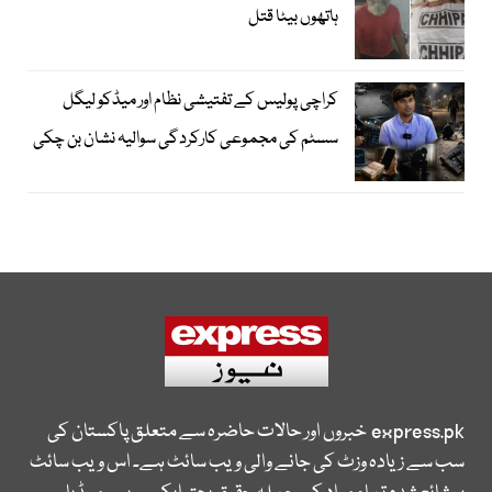
ہاتھوں بیٹا قتل
کراچی پولیس کے تفتیشی نظام اور میڈکو لیگل
سسٹم کی مجموعی کارکردگی سوالیہ نشان بن چکی
express.pk
خبروں اور حالات حاضرہ سے متعلق پاکستان کی
سب سے زیادہ وزٹ کی جانے والی ویب سائٹ ہے۔ اس ویب سائٹ