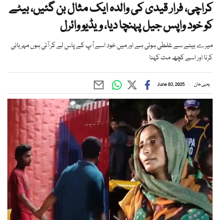
کراچی، فرار قیدی کی والدہ ایک مثال بن گئیں، بیٹے
کو خود واپس جیل پہنچا دیا، ویڈیو وائرل
میرے بیٹے سے غلطی ہوئی ہے اور میں خود اسے آپ کے پاس لے کر آئی ہوں مہربانی
کرنا اور اسے کچھ مت کہنا
یحییٰ خان
June 03, 2025