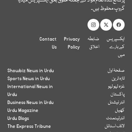
پر شائع شدہ تمام مواد کے جملہ حقوق بحق ایکسپریس میڈیا
گروپ محفوظ ہیں۔
ایکسپریس
ضابطہ
Privacy
Contact
کے بارے
اخلاق
Policy
Us
میں
صفحۂ اول
Showbiz News in Urdu
تازہ ترین
Sports News in Urdu
غزہ لہو لہو
International News in
پاکستان
Urdu
انٹر نیشنل
Business News in Urdu
کھیل
Urdu Magazine
انٹرٹینمنٹ
Urdu Blogs
لائف اسٹائل
The Express Tribune