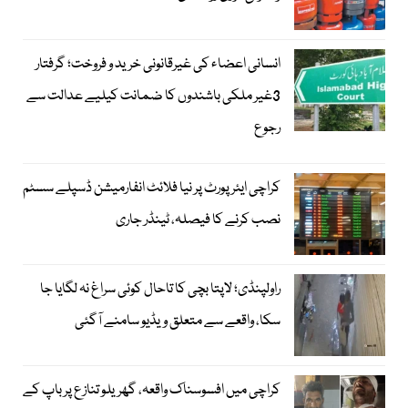
انسانی اعضاء کی غیرقانونی خرید و فروخت؛ گرفتار
3غیر ملکی باشندوں کا ضمانت کیلیے عدالت سے
رجوع
کراچی ایئرپورٹ پر نیا فلائٹ انفارمیشن ڈسپلے سسٹم
نصب کرنے کا فیصلہ، ٹینڈر جاری
راولپنڈی؛ لاپتا بچی کا تاحال کوئی سراغ نہ لگایا جا
سکا، واقعے سے متعلق ویڈیو سامنے آگئی
کراچی میں افسوسناک واقعہ، گھریلو تنازع پر باپ کے