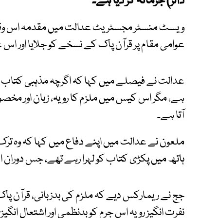
ڈالر) جرمانہ کر دیا ہے۔
ویسٹ منسٹر مجسٹریٹ عدالت میں مقدمہ اس وقت 
عوامی مقام پر قرآن پاک کے نسخے کو جلایا اور اس 
عدالت نے فیصلے میں کہا کہ اگرچہ مذہبی کتاب جلا
ہے، مگر اس کیس میں ملزم کا رویہ، زبان اور مخ
آتا ہے۔
ملعون نے عدالت میں اپنے دفاع میں کہا کہ وہ تر
ہاتھ میں پکڑی کتاب کو لہرا رہے تھے، جس دوران 
جج نے ریمارکس دیے کہ ملزم کی بدزبانی، قرآن پاک ک
نفرت انگیز رویہ اس جرم کو بدنظمی اور اشتعال انگی