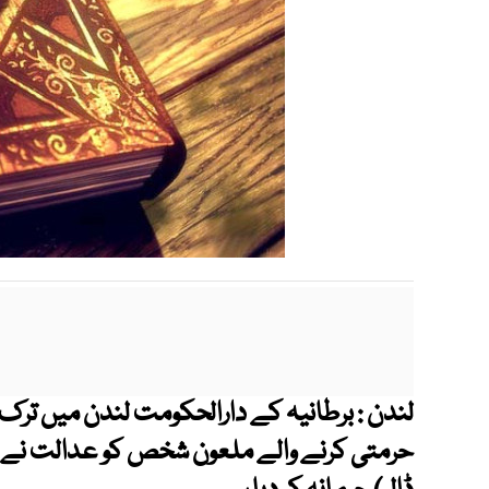
لندن : برطانیہ کے دارالحکومت لندن میں ترک