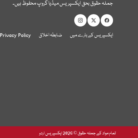
جملہ حقوق بحق ایکسپریس میڈیا گروپ محفوظ ہیں۔
ایکسپریس کے بارے میں
ضابطہ اخلاق
Privacy Policy
تمام مواد کے جملہ حقوق © 2026 ایکسپریس اردو