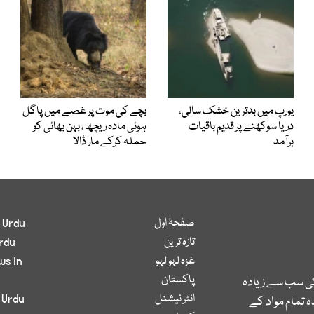
یورپ میں بدترین خشک سالی،
بچے کی موت پر غصے میں پاگل
دریا سوکھنے پر قدیم باقیات
ہوئی مادہ ریچھ، بہن بھائی کو
برآمد
حملہ کرکے مار ڈالا
صفحۂ اول
 Urdu
تازہ ترین
rdu
غزہ لہو لہو
ws in
پاکستان
کی سب سے زیادہ
انٹر نیشنل
 Urdu
 تمام مواد کے