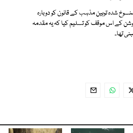
یل نے کہا کہ یہ کارروائی 2008 میں منسوخ شدہ توہین مذہب کے قانون کو دوبارہ
وشن کے اس موقف کو تسلیم کیا کہ یہ مقدمہ
نی تھا۔