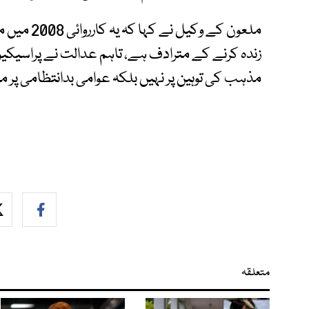
ملعون کے وک
زندہ کرنے کے مترادف ہے، تاہم عدالت نے پراسیکی
مذہب کی توہین پر نہیں بلکہ عوامی بدانتظامی پر مب
متعلقہ