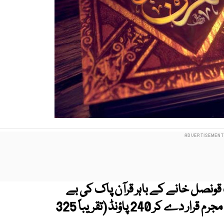
 قونصل خانے کے باہر قرآن پاک کی بے
حرمتی کرنے والے ملعون شخص کو عدالت نے مجرم قرار دے کر 240 پاؤنڈ (تقریباً 325