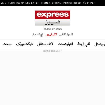
IVE STREAMING
EXPRESS ENTERTAINMENT
CRICKET PAKISTAN
TODAY'S PAPER
AUGUST 07, 2026
اشتہار لگائیں |
لائیو ٹی وی
| آج کا اخبار
ر نیشنل
ٹاپ ٹرینڈ
انٹرٹینمنٹ
لائف اسٹائل
فیکٹ چیک
صحت