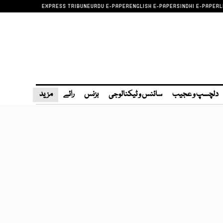
EXPRESS TRIBUNE
URDU E-PAPER
ENGLISH E-PAPER
SINDHI E-PAPER
L
دلچسپ و عجیب
سائنس و ٹیکنالوجی
بزنس
رائے
مزید