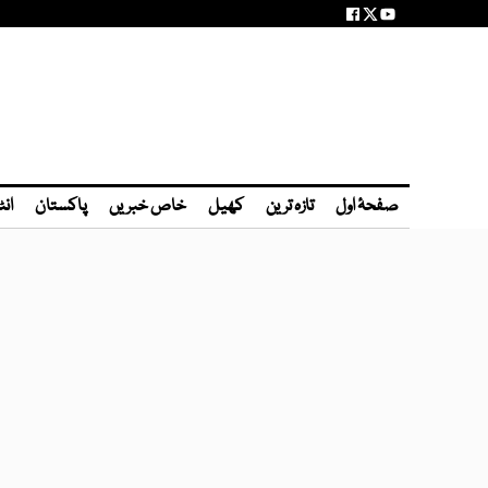
صفحۂ اول
تازہ ترین
کھیل
خاص خبریں
پاکستان
انٹ