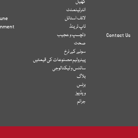
کھیل
انٹرٹینمنٹ
لائف اسٹائل
bune
ٹاپ ٹرینڈ
inment
دلچسپ و عجیب
Contact Us
صحت
سونے کے نرخ
پیٹرولیم مصنوعات کی قیمتیں
سائنس و ٹیکنالوجی
بلاگ
بزنس
ویڈیوز
جرائم