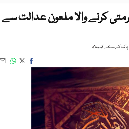
رمتی کرنے والا ملعون عدالت سے
 پاک کے نسخے کو جلایا