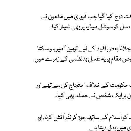
درج کیا گیا جب فروری میں ملعون نے
عمل کو سوشل میڈیا پر بھی شیئر کیا۔
نا بعض افراد کے لیے توہین آمیز ہو سکتا
صوص مقام پر یہ عمل بدنظمی کے زمرے میں
ک حکومت کے خلاف احتجاج کر رہے تھے اور
ان پر ایک شخص نے حملہ بھی کیا۔
و اسلام کے ساتھ جوڑ کر نذر آتش کرنا، اور
زی میں بدل دیتا ہے۔