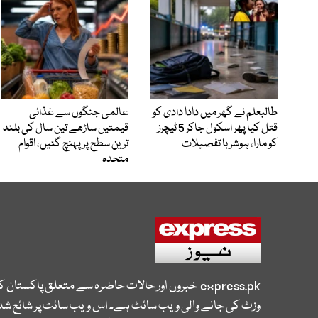
طالبعلم نے گھر میں دادا دادی کو
عالمی جنگوں سے غذائی
قتل کیا پھر اسکول جاکر 5 ٹیچرز
قیمتیں ساڑھے تین سال کی بلند
کو مارا، ہوشربا تفصیلات
ترین سطح پر پہنچ گئیں، اقوام
متحدہ
express.pk
خبروں اور حالات حاضرہ سے متعلق پاکستان 
وزٹ کی جانے والی ویب سائٹ ہے۔ اس ویب سائٹ پر شائع شدہ