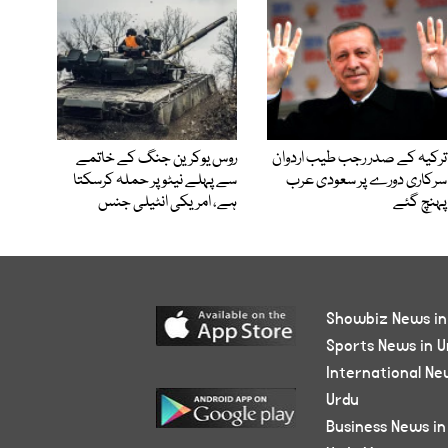
ترکیہ کے صدر رجب طیب اردوان
روس یوکرین جنگ کے خاتمے
سرکاری دورے پر سعودی عرب
سے پہلے نیٹو پر حملہ کرسکتا
پہنچ گئے
ہے، امریکی انٹیلی جنس
Showbiz News in
Sports News in U
International Ne
Urdu
Business News in