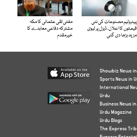
پیٹرولیم مصنوعات کی نئی
مفتی تقی عثمانی کا مکہ
قیمتوں کا اعلان، ڈیزل پر لیوی
مشترکہ دفاعی معاہدے کا
مزید بڑھا دی گئی
خیرمقدم
Showbiz News in
Sports News in U
International Ne
Urdu
Business News in
Urdu Magazine
Urdu Blogs
The Express Tri