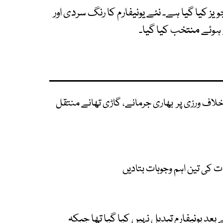
یز کیا گیا ہے۔ نئے یونیفارم کا رنگ سردی اور
وئے منتخب کیا گیا۔
خلاف ورزی پر بھاری جرمانے، گاڑی تھانے منتقل
ت کی تین اہم وجوہات بتادیں
ے بعد یونیفارم تبدیل نہیں کیا گیا تھا جبکہ