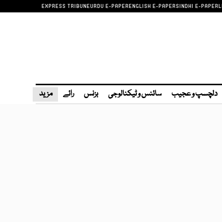
EXPRESS TRIBUNE
URDU E-PAPER
ENGLISH E-PAPER
SINDHI E-PAPER
L
دلچسپ و عجیب
سائنس و ٹیکنالوجی
بزنس
رائے
مزید