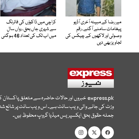
میر رضا کے مبینہ آخری آڈیو
کراچی میں ڈاکوؤں کی فائرنگ
پیغامات سامنے آگئے، رقم
سے شہری جاں بحق، رواں سال
وصولی اور لاکھوں کے چیکس کی
میں اب تک کی تعداد 46 ہوگئی
تجاویز بھی دیں
express.pk
خبروں اور حالات حاضرہ سے متعلق پاکستان 
وزٹ کی جانے والی ویب سائٹ ہے۔ اس ویب سائٹ پر شائع شدہ
جملہ حقوق بحق ایکسپریس میڈیا گروپ محفوظ ہیں۔