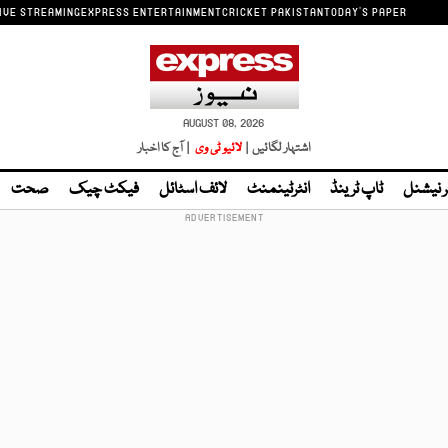
IVE STREAMING
EXPRESS ENTERTAINMENT
CRICKET PAKISTAN
TODAY'S PAPER
AUGUST 08, 2026
اشتہار لگائیں |
لائیو ٹی وی
| آج کا اخبار
ر نیشنل
ٹاپ ٹرینڈ
انٹرٹینمنٹ
لائف اسٹائل
فیکٹ چیک
صحت