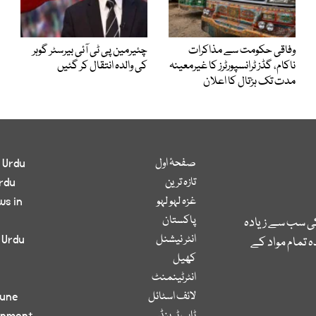
وفاقی حکومت سے مذاکرات
چئیرمین پی ٹی آئی بیرسٹر گوہر
ناکام، گڈز ٹرانسپورٹرز کا غیرمعینہ
کی والدہ انتقال کر گئیں
مدت تک ہڑتال کا اعلان
صفحۂ اول
 Urdu
تازہ ترین
rdu
غزہ لہو لہو
ws in
پاکستان
کی سب سے زیادہ
انٹر نیشنل
 Urdu
 تمام مواد کے
کھیل
انٹرٹینمنٹ
لائف اسٹائل
bune