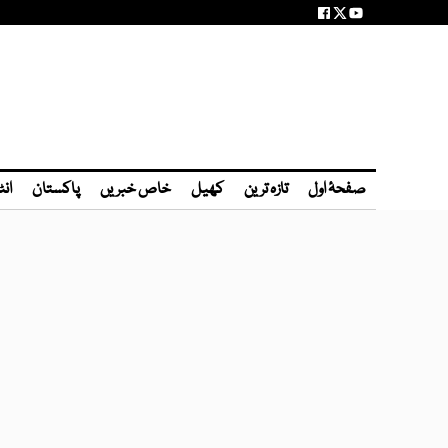
صفحۂ اول
تازہ ترین
کھیل
خاص خبریں
پاکستان
انٹ