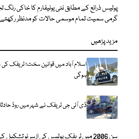
پولیس ذرائع کے مطابق نئی یونیفارم کا خاکی رنگ تجو
گرمی سمیت تمام موسمی حالات کو مدنظر رکھتے ہ
مزید پڑھیں
اسلام آباد میں قوانین سخت؛ ٹریفک کی 
ہوگی
ڈی آئی جی ٹریفک نے شہر میں روڈ حادثا
سن 2006 میں ٹریفک پولیس کی ازسر نو تشکیل ک