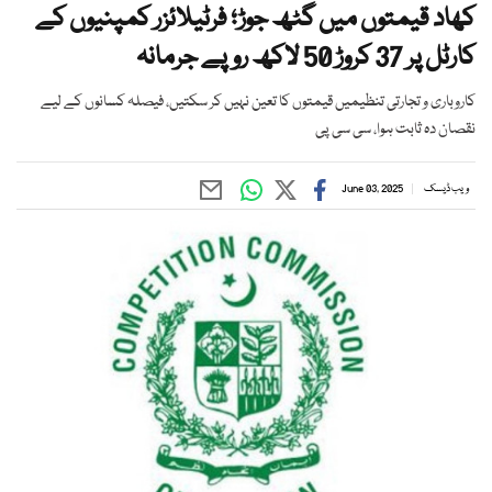
کھاد قیمتوں میں گٹھ جوڑ؛ فرٹیلائزر کمپنیوں کے
کارٹل پر 37 کروڑ 50 لاکھ روپے جرمانہ
کاروباری و تجارتی تنظیمیں قیمتوں کا تعین نہیں کر سکتیں، فیصلہ کسانوں کے لیے
نقصان دہ ثابت ہوا، سی سی پی
ویب ڈیسک
June 03, 2025