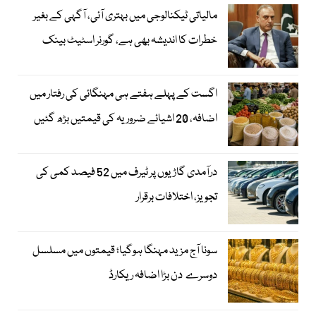
مالیاتی ٹیکنالوجی میں بہتری آئی، آگہی کے بغیر
خطرات کا اندیشہ بھی ہے، گورنر اسٹیٹ بینک
اگست کے پہلے ہفتے ہی مہنگائی کی رفتار میں
اضافہ، 20 اشیائے ضروریہ کی قیمتیں بڑھ گئیں
درآمدی گاڑیوں پر ٹیرف میں 52 فیصد کمی کی
تجویز، اختلافات برقرار
سونا آج مزید مہنگا ہوگیا؛ قیمتوں میں مسلسل
دوسرے دن بڑا اضافہ ریکارڈ