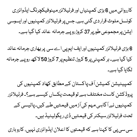
کارروائی میں 6 بڑی کمپنیاں اور فرٹیلائزر مینوفیکچرنگ ایڈوائزری
کونسل ملوث قرار دی گئی ہے، جس پر فرٹیلائزر کمپنیوں اور ایسوسی
ایشن پر مجموعی طور پر 37 کروڑ روپے جرمانہ عائد کیا گیا ہے۔
6 بڑی فرٹیلائزر کمپنیوں اور ایف ایم پی اے سی پر بھاری جرمانہ عائد
کیا گیا ہے۔ ہر کمپنی پر 5 کروڑ، تنظیم پر 7 کروڑ 50 لاکھ روپے جرمانہ
لگایا گیا ہے۔
کمپیٹیشن کمیشن آف پاکستان کے مطابق کھاد کمپنیوں کی
پروڈکشن کاسٹ مختلف ہے تو قیمت یکساں کیسے ہے؟۔ فرٹیلائزر
کمپنیوں نے آگاہی مہم کی آڑ میں قیمتیں طے کیں۔ پالیسی کے
تحت فرٹیلائزر سیکٹر کی قیمتیں ڈی ریگولیٹیڈ ہیں۔
سی سی پی کا کہنا ہے کہ قیمتوں کا اعلان ایڈوائزری نہیں، کاروباری