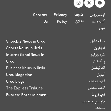
ایکسپریس
ضابطہ
Privacy
Contact
کے بارے
اخلاق
Policy
Us
میں
صفحۂ اول
Showbiz News in Urdu
تازہ ترین
Sports News in Urdu
غزہ لہو لہو
International News in
پاکستان
Urdu
انٹر نیشنل
Business News in Urdu
کھیل
Urdu Magazine
انٹرٹینمنٹ
Urdu Blogs
لائف اسٹائل
The Express Tribune
ٹاپ ٹرینڈ
Express Entertainment
دلچسپ و عجیب
صحت