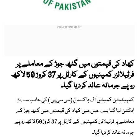
کھاد کی قیمتوں میں گٹھ جوڑ کے معاملے پر
فرٹیلائزر کمپنیوں کے کارٹل پر 37 کروڑ 50 لاکھ
روپے جرمانہ عائد کردیا گیا۔
کمپیٹیشن کمیشن آف پاکستان (سی سی پی ) کی جانب سے بڑا
ایکشن لیا گیا ہے، جس میں کھاد کی قیمتوں میں گٹھ جوڑ کے
معاملے پر فرٹیلائزر کمپنیوں کے کارٹل پر 37 کروڑ 50 لاکھ روپے
جرمانہ عائد کر دیا گیا۔