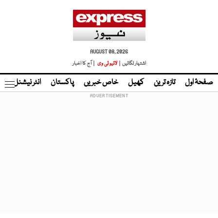
AUGUST 08, 2026
اشتہار لگائیں |
لائیو ٹی وی
| آج کا اخبار
صفحۂ اول
تازہ ترین
کھیل
خاص خبریں
پاکستان
انٹر نیشنل
ٹا