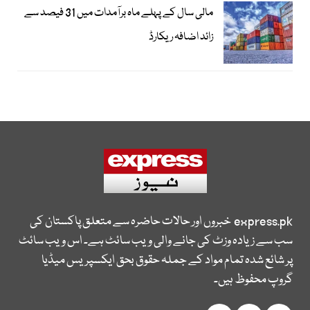
مالی سال کے پہلے ماہ برآمدات میں 31 فیصد سے
زائد اضافہ ریکارڈ
express.pk
خبروں اور حالات حاضرہ سے متعلق پاکستان کی
سب سے زیادہ وزٹ کی جانے والی ویب سائٹ ہے۔ اس ویب سائٹ
پر شائع شدہ تمام مواد کے جملہ حقوق بحق ایکسپریس میڈیا
گروپ محفوظ ہیں۔