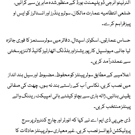
الٹرنیٹو انرجی ڈویلپمنٹ بورڈ کے منظور شدہ ماہرین سے کرائیں،
ضلعی انتظامیہ عمارت مالکان، سولروینڈرز اور انسٹالرز کو ایس او
پیزفراہم کرے۔
حساس عمارتوں، اسکولز، اسپتال، دفاتر میں سولرسسٹمز کا فوری جائزہ
لیا جائے، میونسپل کارپوریشنزاور بلڈنگ اتھارٹیز گائیڈ لائنز پرسختی
سے عملدرآمد کریں۔
اعلامیے کے مطابق سولرپینلز کو محفوظ، مضبوط اور سیل بند انداز
میں نصب کریں، نکاسی آب کے راستے بند نہ ہوں، چھت کی صفائی
یقینی بنائیں، ژالہ باری سے بچاؤ کیلئے ہائی امپیکٹ ریٹنگ والے
پینلز منتخب کریں۔
ڈی جی پی ڈی ایم اے نے کہا کہ انورٹر اور چارج کنٹرولر پر سرج
پروٹیکشن ڈیوائسز نصب کریں، غیر معیاری سولر پینلز حادثات کا