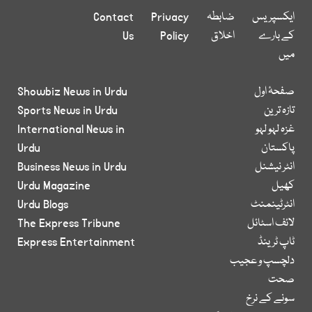
ایکسپریس
ضابطہ
Privacy
Contact
کے بارے
اخلاق
Policy
Us
میں
صفحۂ اول
Showbiz News in Urdu
تازہ ترین
Sports News in Urdu
غزہ لہو لہو
International News in
پاکستان
Urdu
انٹر نیشنل
Business News in Urdu
کھیل
Urdu Magazine
انٹرٹینمنٹ
Urdu Blogs
لائف اسٹائل
The Express Tribune
ٹاپ ٹرینڈ
Express Entertainment
دلچسپ و عجیب
صحت
سونے کے نرخ