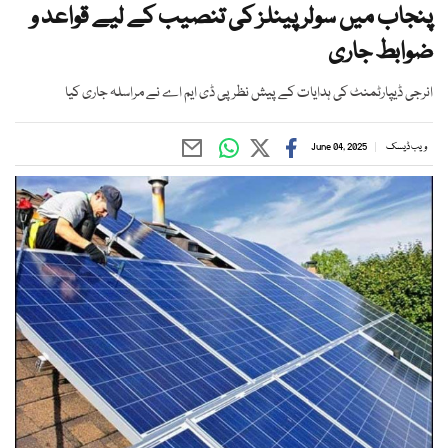
پنجاب میں سولر پینلز کی تنصیب کے لیے قواعد و
ضوابط جاری
انرجی ڈیپارٹمنٹ کی ہدایات کے پیش نظر پی ڈی ایم اے نے مراسلہ جاری کیا
ویب ڈیسک
June 04, 2025