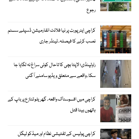
رجوع
کراچی ایئرپورٹ پر نیا فلائٹ انفارمیشن ڈسپلے سسٹم
نصب کرنے کا فیصلہ، ٹینڈر جاری
راولپنڈی؛ لاپتا بچی کا تاحال کوئی سراغ نہ لگایا جا
سکا، واقعے سے متعلق ویڈیو سامنے آگئی
کراچی میں افسوسناک واقعہ، گھریلو تنازع پر باپ کے
ہاتھوں بیٹا قتل
کراچی پولیس کے تفتیشی نظام اور میڈکو لیگل