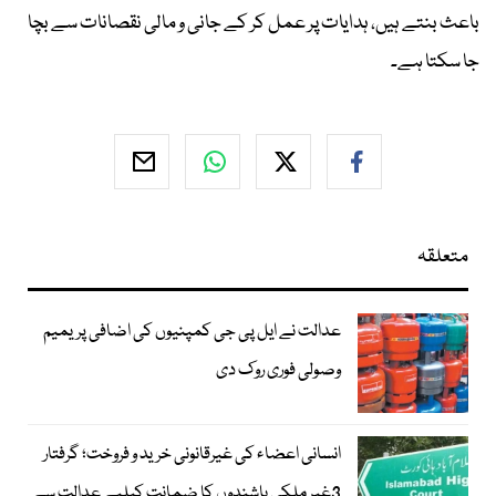
باعث بنتے ہیں، ہدایات پر عمل کر کے جانی و مالی نقصانات سے بچا
جا سکتا ہے۔
متعلقہ
عدالت نے ایل پی جی کمپنیوں کی اضافی پریمیم
وصولی فوری روک دی
انسانی اعضاء کی غیرقانونی خرید و فروخت؛ گرفتار
3غیر ملکی باشندوں کا ضمانت کیلیے عدالت سے