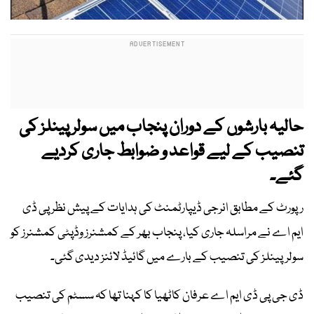
حالیہ بارشوں کے دوران پنجاب میں سولر پینلز کی
تنصیب کے لیے قواعد و ضوابط جاری کردیے
گئے۔
رپورٹ کے مطابق انرجی ڈیپارٹمنٹ کی ہدایات کے پیش نظر پی ڈی
ایم اے نے مراسلہ جاری کیا، پنجاب بھر کے کمشنرز وڈپٹی کمشنرز کو
سولرپینلز کی تنصیب کے بارے میں گائیڈ لائنز دیدی گئی۔
ڈی جی پی ڈی ایم اے عرفان کاٹھیا کا کہنا تھا کہ سسٹم کی تنصیب