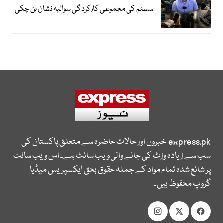
سسٹم کی مجموعی کارکردگی سوالیہ نشان بن چکی
express.pk
خبروں اور حالات حاضرہ سے متعلق پاکستان کی
سب سے زیادہ وزٹ کی جانے والی ویب سائٹ ہے۔ اس ویب سائٹ
پر شائع شدہ تمام مواد کے جملہ حقوق بحق ایکسپریس میڈیا
گروپ محفوظ ہیں۔