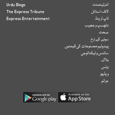
انٹرٹینمنٹ
Urdu Blogs
لائف اسٹائل
The Express Tribune
ٹاپ ٹرینڈ
Express Entertainment
دلچسپ و عجیب
صحت
سونے کے نرخ
پیٹرولیم مصنوعات کی قیمتیں
سائنس و ٹیکنالوجی
بلاگ
بزنس
ویڈیوز
جرائم