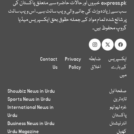
express.pk
خبروں اور حالات حاضرہ سے متعلق پاکستان کی
سب سے زیادہ وزٹ کی جانے والی ویب سائٹ ہے۔ اس ویب سائٹ
پر شائع شدہ تمام مواد کے جملہ حقوق بحق ایکسپریس میڈیا
گروپ محفوظ ہیں۔
ایکسپریس
ضابطہ
Privacy
Contact
کے بارے
اخلاق
Policy
Us
میں
صفحۂ اول
Showbiz News in Urdu
تازہ ترین
Sports News in Urdu
غزہ لہو لہو
International News in
پاکستان
Urdu
انٹر نیشنل
Business News in Urdu
کھیل
Urdu Magazine