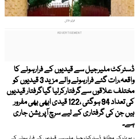
فوٹو: فائل
ڈسٹرکٹ ملیرجیل سے قیدیوں کے فرارہونے کا
واقعہ،رات گئے فرارہونے والے مزید 3 قیدیوں کو
مختلف علاقوں سےگرفتارکرلیا گیاگرفتار قیدیوں
کی تعداد 94 ہوگئی ،122 قیدی ابھی بھی مفرور
ہیں جن کی گرفتاری کے لیے سرچ آپریشن جاری
ہے۔
رپورٹ کے مطابق ڈسٹرکٹ جیل ملیرسے قیدیوں کے فرار ہونے کے