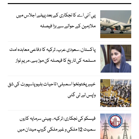
پی آئی اے کا نجکاری کے بعد پہلے اجلاس میں
ملازمین کے حوالے سے بڑا فیصلہ
پاکستان، سعودی عرب، ترکیہ کا دفاعی معاہدہ امت
مسلمہ کی تاریخ کا فیصلہ کن موڑ ہے، مریم نواز
خیبرپختونخوا اسمبلی؛ تاحیات بلیو پاسپورٹ کی شق
واپس لے لی گئی
فیسکو کی نجکاری: ترکیہ، چینی سرمایہ کاروں
سمیت 12 ملکی و غیر ملکی گروپ میدان میں