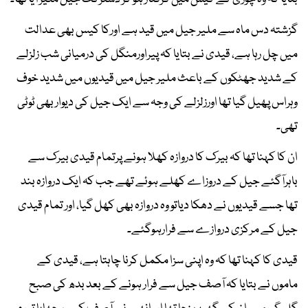
گزشتہ دس ماہ سے ملیر جیل میں قید ہے اورکا کیس بھی عدالت
میں چل رہا ہے، قیدی نے بتایا کہ پیراورمنگل کی درمیانی شب زلزلے
کے شدید جھٹکوں کے باعث ملیر جیل میں قیدیوں میں شدید خوف
وہراس پھیل گیا تھا اورزلزلے کی وجہ سے ایک جیل کی دیوار بھی ٹوٹی
تھی۔
ان کا کہنا تھا کہ بیرک کا دروازہ کھلا ہونے پرتمام قیدی بیرک سے
باہرآگئے جیل کے دروزاے کھلے ہوئے تھے جب کہ ایک دروازہ بند
تھا جسے قیدیوں نے دھکا دیاتو وہ دروازہ بھی کھل گیا، اور تمام قیدی
جیل کے مرکزی دروازے سے فرارہوگئے۔
قیدی کا کہنا تھا کہ وہ اپنی سزا مکمل کرنا چاہتا ہے، قیدی کے
ماموں نے بتایا کہ آصف جیل سے فرار ہونے کے بعد بدھ کی صبح