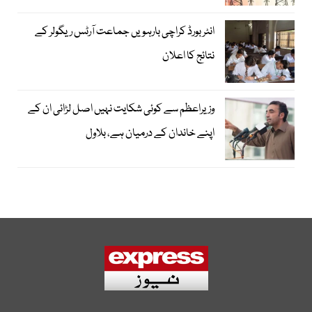
انٹر بورڈ کراچی بارہویں جماعت آرٹس ریگولر کے
نتائج کا اعلان
وزیراعظم سے کوئی شکایت نہیں اصل لڑائی ان کے
اپنے خاندان کے درمیان ہے، بلاول