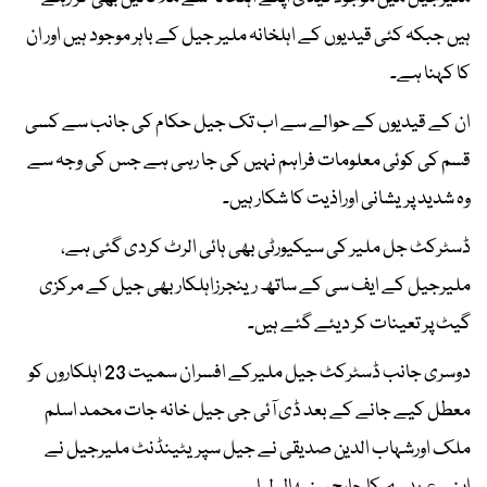
ہیں جبکہ کئی قیدیوں کے اہلخانہ ملیر جیل کے باہر موجود ہیں اور ان
کا کہنا ہے۔
ان کے قیدیوں کے حوالے سے اب تک جیل حکام کی جانب سے کسی
قسم کی کوئی معلومات فراہم نہیں کی جا رہی ہے جس کی وجہ سے
وہ شدید پریشانی اوراذیت کا شکار ہیں۔
ڈسٹرکٹ جل ملیر کی سیکیورٹی بھی ہائی الرٹ کردی گئی ہے،
ملیرجیل کے ایف سی کے ساتھ رینجرزاہلکار بھی جیل کے مرکزی
گیٹ پر تعینات کر دیئے گئے ہیں۔
دوسری جانب ڈسٹرکٹ جیل ملیرکے افسران سمیت 23 اہلکاروں کو
معطل کیے جانے کے بعد ڈی آئی جی جیل خانہ جات محمد اسلم
ملک اورشہاب الدین صدیقی نے جیل سپریٹینڈنٹ ملیرجیل نے