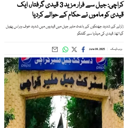
کراچی: جیل سے فرار مزید 3 قیدی گرفتار، ایک
قیدی کو ماموں نے حکام کے حوالے کردیا
زلزلے کے شدید جھٹکوں کے باعث ملیر جیل میں قیدیوں میں شدید خوف وہراس پھیل
گیا تھا، قیدی کی میڈیا سے گفتگو
ویب ڈیسک
June 04, 2025