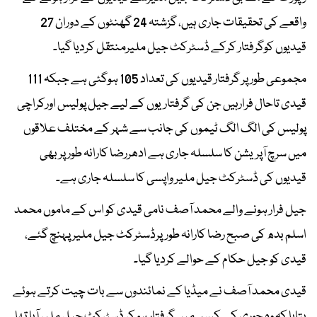
واقعے کی تحقیقات جاری ہیں، گزشتہ 24 گھنٹوں کے دوران 27
قیدیوں کوگرفتار کرکے ڈسٹرکٹ جیل ملیرمنتقل کردیا گیا۔
مجموعی طور پر گرفتار قیدیوں کی تعداد 105 ہوگئی ہے جبکہ 111
قیدی تاحال فرارہیں جن کی گرفتاریوں کے لیے جیل پولیس اورکراچی
پولیس کی الگ الگ ٹیموں کی جانب سے شہر کے مختلف علاقوں
میں سرچ آپریشن کا سلسلہ جاری ہے ادھررضا کارانہ طور پر بھی
قیدیوں کی ڈسٹرکٹ جیل ملیر واپسی کا سلسلہ جاری ہے۔
جیل فرار ہونے والے محمد آصف نامی قیدی کو اس کے ماموں محمد
اسلم بدھ کی صبح رضا کارانہ طورپرڈسٹرکٹ جیل ملیر پہنچ گئے،
قیدی کو جیل حکام کے حوالے کردیا گیا۔
قیدی محمد آصف نے میڈیا کے نمائندوں سے بات چیت کرتے ہوئے
بتایا کہ وہ چوری کے کیس میں گرفتار ہو کر ڈسٹرکٹ جیل ملیر آیا تھا۔