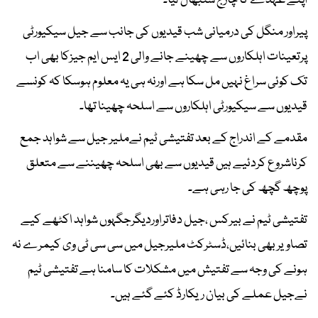
اپنے عہدے کا چارج سنبھال لیا۔
پیراور منگل کی درمیانی شب قیدیوں کی جانب سے جیل سیکیورٹی
پرتعینات اہلکاروں سے چھینے جانے والی 2 ایس ایم جیزکا بھی اب
تک کوئی سراغ نہیں مل سکا ہے اورنہ ہی یہ معلوم ہوسکا کہ کونسے
قیدیوں سے سیکیورٹی اہلکاروں سے اسلحہ چھینا تھا۔
مقدمے کے اندراج کے بعد تفتیشی ٹیم نےملیر جیل سے شواہد جمع
کرناشروع کردئیے ہیں قیدیوں سے بھی اسلحہ چھیننے سے متعلق
پوچھ گچھ کی جا رہی ہے۔
تفتیشی ٹیم نے بیرکس ،جیل دفاتراوردیگرجگہوں شواہد اکٹھے کیے
تصاویر بھی بنائیں،ڈسٹرکٹ ملیرجیل میں سی سی ٹی وی کیمرے نہ
ہونے کی وجہ سے تفتیش میں مشکلات کا سامنا ہے تفتیشی ٹیم
نےجیل عملے کی بیان ریکارڈ کئے گئے ہیں۔