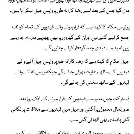
گلبرگ میں ان کے گھر پہنچا تھا اور انھوں نے آصف کو سمجھایا تو وہ
مان گیا جس کے بعد اسے رضا کارانہ طور پرواپس جیل لیکر آیا ہوں۔
پولیس حکام کا کہنا ہے کہ فرارہونے والے قیدیوں کے تمام کوائف
جمع کر لیے گئے ہیں اوران کے گھروں پر بھی چھاپے مارے جا رہے
ہیں امید ہے قیدی جلد گرفتار کر لے جائیں گے۔
جیل حکام کا کہنا ہے کہ رضا کارانہ طور پر واپس جیل آنے والے
قیدیوں کے ساتھ رعایت بھرتی جائے گی جبکہ واپس نہ آنے والے
قیدیوں کے ساتھ سختی کی جائے گی۔
ڈسٹرکٹ جیل ملیر سے قیدیوں کے فرار ہونے کے ایک روز بعد
صورتحال معمول پر آگئی اور جیل میں قیدیوں سے ملاقات پر لگائی
گئی پابندی بھی اٹھا لی گئی ہے۔
ملیرجیل میں موجود قیدی اپنے اہلخانہ سے ملاقاتیں بھی کر رہے