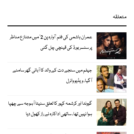
متعلقہ
عمران ہاشمی کی فلم ’آوارہ پن 2‘ میں متنازع مناظر
پر سنسر بورڈ کی قینچی چل گئی
جہلم میں سنجے دت کے والد کا آبائی گھر سامنے
آگیا، ویڈیو وائرل
گووندا اور کرشمہ کپور کا تعلق سنیتا آہوجہ سے چھپا
ہوا نہیں تھا، ساتھی اداکارہ نے راز کھول دیا