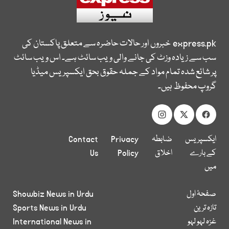
express.pk
خبروں اور حالات حاضرہ سے متعلق پاکستان کی
سب سے زیادہ وزٹ کی جانے والی ویب سائٹ ہے۔ اس ویب سائٹ
پر شائع شدہ تمام مواد کے جملہ حقوق بحق ایکسپریس میڈیا
گروپ محفوظ ہیں۔
ایکسپریس
ضابطہ
Privacy
Contact
کے بارے
اخلاق
Policy
Us
میں
صفحۂ اول
Showbiz News in Urdu
تازہ ترین
Sports News in Urdu
غزہ لہو لہو
International News in