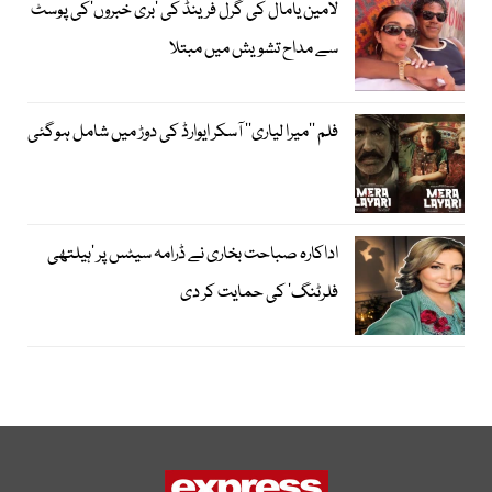
لامین یامال کی گرل فرینڈ کی ’بری خبروں‘کی پوسٹ
سے مداح تشویش میں مبتلا
فلم ’’میرا لیاری‘‘ آسکر ایوارڈ کی دوڑ میں شامل ہوگئی
اداکارہ صباحت بخاری نے ڈرامہ سیٹس پر ’ہیلتھی
فلرٹنگ‘ کی حمایت کر دی