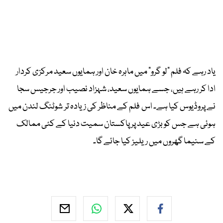
یاد رہے کہ فلم "لو گرو" میں ماہرہ خان اور ہمایوں سعید مرکزی کردار
ادا کر رہے ہیں، جسے ہمایوں سعید، شہزاد نصیب اور جرجیس سجا
نے پروڈیوس کیا ہے۔ اس فلم کے مناظر کی زیادہ تر شوٹنگ لندن میں
ہوئی ہے جس کو بڑی عید پر پاکستان سمیت دنیا کے کئی ممالک
کے سنیما گھروں میں ریلیز کیا جائے گا۔