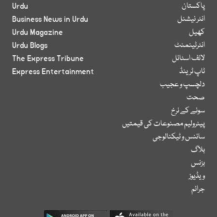
پاکستان
Urdu
انٹر نیشنل
Business News in Urdu
کھیل
Urdu Magazine
انٹرٹینمنٹ
Urdu Blogs
لائف اسٹائل
The Express Tribune
ٹاپ ٹرینڈ
Express Entertainment
دلچسپ و عجیب
صحت
سونے کے نرخ
پیٹرولیم مصنوعات کی قیمتیں
سائنس و ٹیکنالوجی
بلاگ
بزنس
ویڈیوز
جرائم