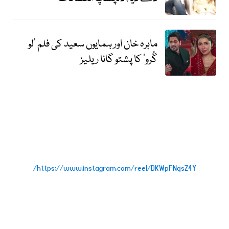
ماہرہ خان اور ہمایوں سعید کی فلم ’لو
گُرو‘ کا پشتو گانا ریلیز
https://www.instagram.com/reel/DKWpFNqsZ4Y/