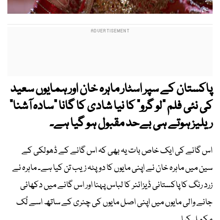
پاکستان کے سپر اسٹار ماہرہ خان اور ہمایوں سعید
کی نئی فلم "لو گرو" کا نیا شادی کا گانا "سادہ آشنا"
ریلیز ہوتے ہی بےحد مقبول ہو گیا ہے۔
اس گانے کی ایک خاص بات یہ بھی کہ اس گانے کے ڈھولکی کے
سین میں ماہرہ خان نے اپنی مایوں کا دوپٹہ زیب تن کیا ہے۔ ماہرہ نے
زرد رنگ کا پاکستانی ڈیزائنر کا لباس پہنا اور اس گانے میں دکھائی
جانے والی مایوں میں اپنی اصل مایوں کی چنری کے ساتھ اسے لُک
مکمل کیا۔