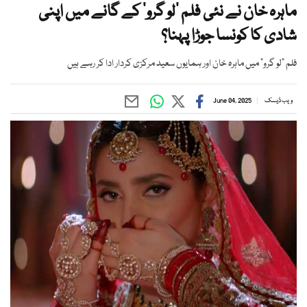
ماہرہ خان نے نئی فلم ’لو گرو‘ کے گانے میں اپنی
شادی کا کونسا جوڑا پہنا؟
فلم "لو گرو" میں ماہرہ خان اور ہمایوں سعید مرکزی کردار ادا کر رہے ہیں
ویب ڈیسک
June 04, 2025