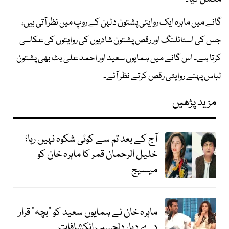
گانے میں ماہرہ ایک روایتی پشتون دلہن کے روپ میں نظر آتی ہیں،
جس کی اسٹائلنگ اور رقص پشتون شادیوں کی روایتوں کی عکاسی
کرتا ہے۔ اس گانے میں ہمایوں سعید اور احمد علی بٹ بھی پشتون
لباس پہنے روایتی رقص کرتے نظر آئے۔
مزید پڑھیں
آج کے بعد تم سے کوئی شکوہ نہیں رہا؛
خلیل الرحمان قمر کا ماہرہ خان کو
میسیج
ماہرہ خان نے ہمایوں سعید کو "بچہ" قرار
دے دیا، دلچسپ انکشافات