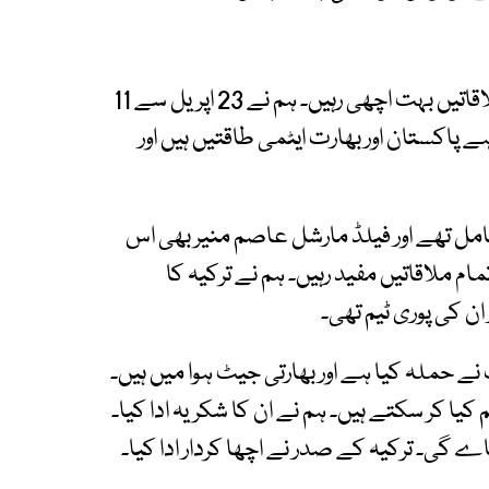
انہوں نے کہا کہ وزیراعظم کی ترکیہ میں دو طرفہ ملاقاتیں بہت اچھی رہیں۔ ہم نے 23 اپریل سے 11
 پاکستان اور بھارت ایٹمی طاقتیں ہیں اور
شامل تھے اور فیلڈ مارشل عاصم منیر بھی اس
مام ملاقاتیں مفید رہیں۔ ہم نے ترکیہ کا
 ان کی پوری ٹیم تھی۔
ی کہ بھارت نے حملہ کیا ہے اور بھارتی جیٹ ہوا میں ہیں۔
یا کر سکتے ہیں۔ ہم نے ان کا شکریہ ادا کیا۔
 جاے گی۔ ترکیہ کے صدر نے اچھا کردار ادا کیا۔