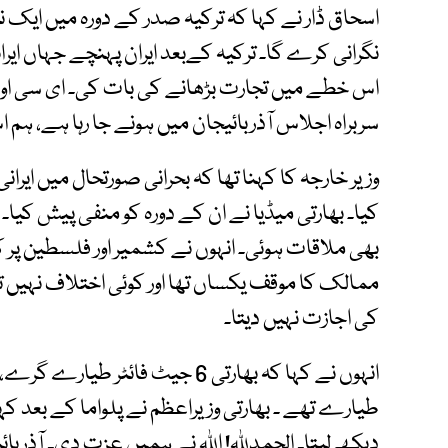
اسحاق ڈار نے کہا کہ ترکیہ صدر کے دورہ میں ایک نیا
نگرانی کرے گا۔ ترکیہ کےبعد ایران پہنچے جہاں ایرا
اس خطے میں تجارت بڑھانے کی بات کی۔ ای سی او پر
سربراہ اجلاس آذربائیجان میں ہونے جا رہا ہے، ہ
وزیر خارجہ کا کہنا تھا کہ بحرانی صورتحال میں ایرا
کیا۔ بھارتی میڈیا نے ان کے دورہ کو منفی پیش کیا۔
بھی ملاقات ہوئی۔ انہوں نے کشمیر اور فلسطین پر ک
ممالک کا موقف یکساں تھا اور کوئی اختلاف نہیں ت
کی اجازت نہیں دیتا۔
طیارے تھے ۔ بھارتی وزیراعظم نے پلواما کے بعد کہ
دیکھ لیتا۔ الحمدللہ! اللہ نے ہمیں عزت دی۔ آذربائ