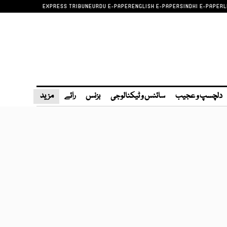
EXPRESS TRIBUNE
URDU E-PAPER
ENGLISH E-PAPER
SINDHI E-PAPER
L
دلچسپ و عجیب
سائنس و ٹیکنالوجی
بزنس
رائے
مزید