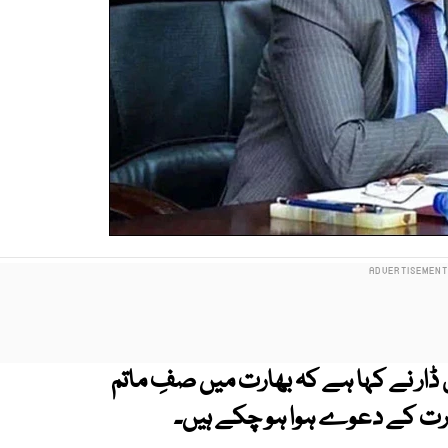
ق ڈار نے کہا ہے کہ بھارت میں صفِ ماتم
ارت کے دعوے ہوا ہو چکے ہیں۔