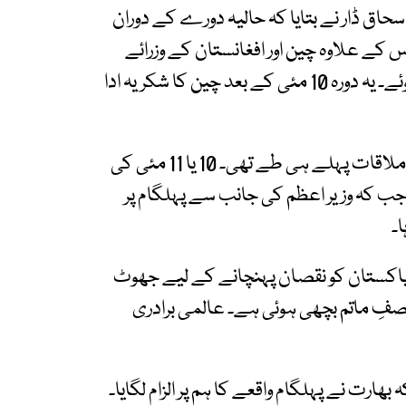
حاق ڈار نے بتایا کہ حالیہ دورے کے دوران
کے علاوہ چین اور افغانستان کے وزرائے
خارجہ کے ساتھ سہ فریقی ملاقات کے ادوار بھی ہوئے۔ یہ دورہ 10 مئی کے بعد چین کا شکریہ ادا
انہوں نے کہا کہ عالمی ثالثی تنظیم کے حوالے سے ملاقات پہلے ہی طے تھی۔ 10 یا 11 مئی کی
جب کہ وزیر اعظم کی جانب سے پہلگام پر
۔
 پاکستان کو نقصان پہنچانے کے لیے جھوٹ
 صفِ ماتم بچھی ہوئی ہے۔ عالمی برادری
ھارت نے پہلگام واقعے کا ہم پر الزام لگایا۔