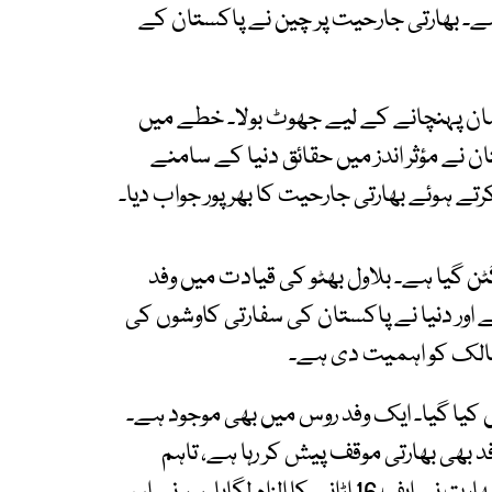
ے۔ بھارتی جارحیت پر چین نے پاکستان کے
قصان پہنچانے کے لیے جھوٹ بولا۔ خطے میں
 نے مؤثر اندز میں حقائق دنیا کے سامنے
تے ہوئے بھارتی جارحیت کا بھرپور جواب دیا۔
ٹن گیا ہے۔ بلاول بھٹو کی قیادت میں وفد
اور دنیا نے پاکستان کی سفارتی کاوشوں کی
مالک کو اہمیت دی ہے۔
ہیں کیا گیا۔ ایک وفد روس میں بھی موجود ہے۔
 بھی بھارتی موقف پیش کر رہا ہے، تاہم