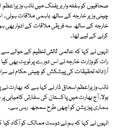
صحافیوں کو ہفتہ وار بریفنگ میں نائب وزیراعظم اس
چینی وزیر خارجہ کے ساتھ باہمی ملاقات ہوئی۔ اس 
کرنے کے لیے تھا۔
رات کو وزارت خارجہ نے اس دورے پر ٹویٹ بھی کیا 
آزادانہ تحقیقات کی پیشکش کو چینی حکام نے سراہا
نائب وزیراعظم اسحاق ڈار نے کہا ہے کہ بھارت نے
بولا، آج بھارت میں پاکستان کی سفارتی کامیابی پر
ہماری پوزیشن کو اچھی طرح سمجھ رہی ہے۔
انہوں نے کہا کہ ہم نے دوست ممالک کو آگاہ کیا کہ ب