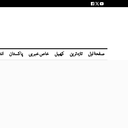
صفحۂ اول
تازہ ترین
کھیل
خاص خبریں
پاکستان
انٹ