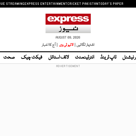
IVE STREAMING
EXPRESS ENTERTAINMENT
CRICKET PAKISTAN
TODAY'S PAPER
AUGUST 09, 2026
اشتہار لگائیں |
لائیو ٹی وی
| آج کا اخبار
ر نیشنل
ٹاپ ٹرینڈ
انٹرٹینمنٹ
لائف اسٹائل
فیکٹ چیک
صحت