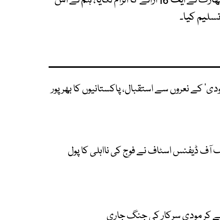
ہمارے موقف کی ساکھ اور صداقت بہترین ہے۔ بھارت نے ایف 16 اڑانے کا الزام لگایا، ہم نے اس
تسلیم کیا۔
مودی‘ کے نعروں سے استقبال، پاکستانیوں کا بھرپور
آف ڈیفنس اسٹاف نے فوج کی نااہلی کا پول
لے کر مودی سرکار کی جنگ جاری