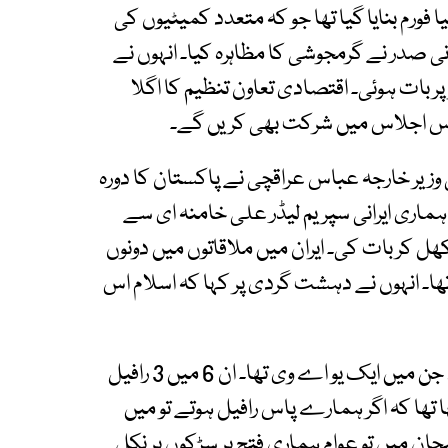
 فورم بنایا گیا تھا جو کہ متعدد کمیٹیوں کی
نی صدر نے گرمجوشی کا مظاہرہ کیا۔ انہوں نے
 بات ہوئی۔ اقتصادی تعاون تنظیم کا اگلا
م اس اجلاس میں شرکت بھی کریں گے۔
نی وزیر خارجہ عباس عراقچی نے پاکستان کا دورہ
 ہماری ایرانی سپریم لیڈر علی خامنہ ای سے
ھل کر بات کی۔ ایران میں ملاقاتوں میں دونوں
ھا۔ انہوں نے دہشت گردی پر کہا کہ اسلام اس
انہوں نے کہا کہ بھارتی 6 جیٹ فائٹر طیارے گرے، جن میں ایک یو اے وی تھا۔ ان 6 میں 3 رافیل
ا تھا کہ اگر ہمارے پاس رافیل ہوتے تو میں
یجان میں تو عوام ہماری فتح پر سڑکوں پر نکل