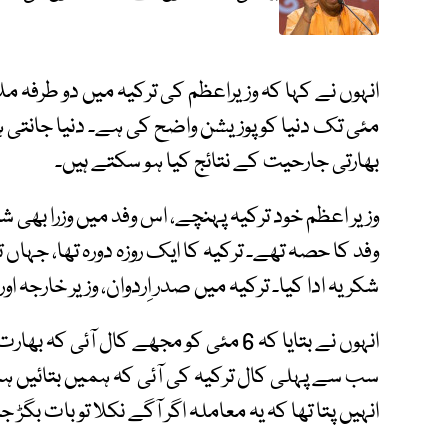
مئی تک دنیا کو پوزیشن واضح کی ہے۔ دنیا جانتی ہے
بھارتی جارحیت کے نتائج کیا ہو سکتے ہیں۔
وزیر اعظم خود ترکیہ پہنچے، اس وفد میں وزرا بھی 
وفد کا حصہ تھے۔ ترکیہ کا ایک روزہ دورہ تھا، جہاں ت
شکریہ ادا کیا۔ ترکیہ میں صدر اِردوان، وزیر خارجہ اور
انہوں نے بتایا کہ 6 مئی کو مجھے کال آئ
سب سے پہلی کال ترکیہ کی آئی کہ ہمیں بتائیں ہم ک
انہیں پتا تھا کہ یہ معاملہ اگر آگے نکلا تو بات بگڑ