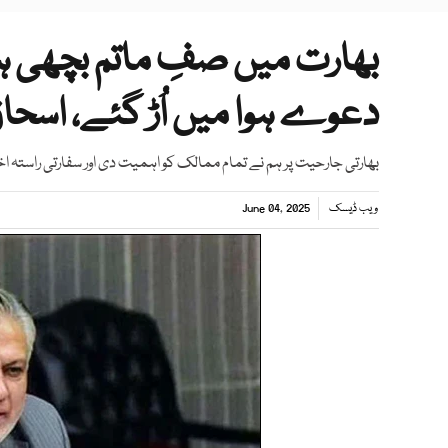
بھارت میں صفِ ماتم بچھی 
دعوے ہوا میں اُڑ گئے، اسحاق
بھارتی جارحیت پر ہم نے تمام ممالک کو اہمیت دی اور سفارتی راستہ اخ
ویب ڈیسک
June 04, 2025