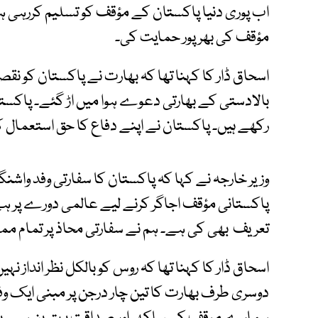
اب پوری دنیا پاکستان کے مؤقف کو تسلیم کررہی ہ
مؤقف کی بھرپور حمایت کی۔
اسحاق ڈار کا کہنا تھا کہ بھارت نے پاکستان کو ن
بالادستی کے بھارتی دعوے ہوا میں اڑ گئے۔ پاکستان
رکھے ہیں۔ پاکستان نے اپنے دفاع کا حق استعمال کر
وزیر خارجہ نے کہا کہ پاکستان کا سفارتی وفد واشنگ
پاکستانی مؤقف اجاگر کرنے لیے عالمی دورے پر ہے 
تعریف بھی کی ہے۔ ہم نے سفارتی محاذ پر تمام م
اسحاق ڈار کا کہنا تھا کہ روس کو بالکل نظر انداز ن
دوسری طرف بھارت کا تین چار درجن پر مبنی ایک وفد