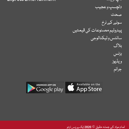
دلچسپ و عجیب
صحت
سونے کے نرخ
پیٹرولیم مصنوعات کی قیمتیں
سائنس و ٹیکنالوجی
بلاگ
بزنس
ویڈیوز
جرائم
تمام مواد کے جملہ حقوق © 2026 ایکسپریس اردو