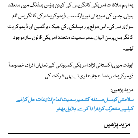
یہ اہم ملاقات امریکی کانگریس کی کینن ہاؤس بلڈنگ میں منعقد
ہوئی، جس کی میزبانی نیویارک سے ڈیموکریٹ رکن کانگریس ٹام
سوازی نے کی۔ اس موقع پر ریپبلکن رکن جیک برگمین اور ڈیموکریٹ
کانگریس پرسن الہان عمر سمیت متعدد امریکی قانون ساز موجود
تھے۔
ایونٹ میں پاکستانی نژاد امریکی کمیونٹی کے نمایاں افراد، خصوصاً
ڈیموکریٹ رہنما اعجاز علوی نے بھی شرکت کی۔
مزید پڑھیں:
سلامتی کونسل مسئلہ کشمیر سمیت تمام تنازعات حل کرانے
کیلیے متحرک کردار ادا کرے، بلاول بھٹو
مزید پڑھیں