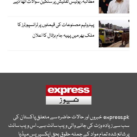
مطالبہ، پولیس تفتیش پر سنگین سوالات اٹھا دیے
پیٹرولیم مصنوعات کی قیمتوں پر ٹرانسپورٹرز کا
ملک بھر میں پہیہ جام ہڑتال کا اعلان
express.pk
خبروں اور حالات حاضرہ سے متعلق پاکستان کی
سب سے زیادہ وزٹ کی جانے والی ویب سائٹ ہے۔ اس ویب سائٹ
پر شائع شدہ تمام مواد کے جملہ حقوق بحق ایکسپریس میڈیا