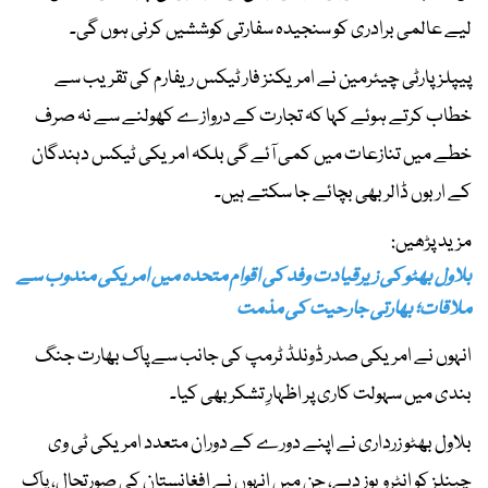
لیے عالمی برادری کو سنجیدہ سفارتی کوششیں کرنی ہوں گی۔
پیپلزپارٹی چیئرمین نے امریکنز فار ٹیکس ریفارم کی تقریب سے
خطاب کرتے ہوئے کہا کہ تجارت کے دروازے کھولنے سے نہ صرف
خطے میں تنازعات میں کمی آئے گی بلکہ امریکی ٹیکس دہندگان
کے اربوں ڈالر بھی بچائے جا سکتے ہیں۔
مزید پڑھیں:
بلاول بھٹو کی زیرقیادت وفد کی اقوام متحدہ میں امریکی مندوب سے
ملاقات؛ بھارتی جارحیت کی مذمت
انہوں نے امریکی صدر ڈونلڈ ٹرمپ کی جانب سے پاک بھارت جنگ
بندی میں سہولت کاری پر اظہارِ تشکر بھی کیا۔
بلاول بھٹو زرداری نے اپنے دورے کے دوران متعدد امریکی ٹی وی
چینلز کو انٹرویوز دیے، جن میں انہوں نے افغانستان کی صورتحال، پاک