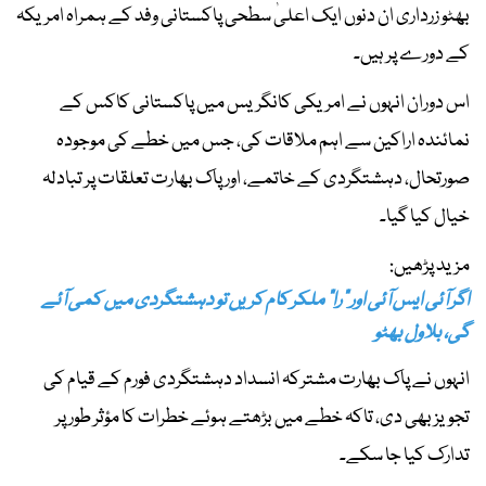
بھٹو زرداری ان دنوں ایک اعلیٰ سطحی پاکستانی وفد کے ہمراہ امریکہ
کے دورے پر ہیں۔
اس دوران انہوں نے امریکی کانگریس میں پاکستانی کاکس کے
نمائندہ اراکین سے اہم ملاقات کی، جس میں خطے کی موجودہ
صورتحال، دہشتگردی کے خاتمے، اور پاک بھارت تعلقات پر تبادلہ
خیال کیا گیا۔
مزید پڑھیں:
اگر آئی ایس آئی اور "را" ملکر کام کریں تو دہشتگردی میں کمی آئے
گی، بلاول بھٹو
انہوں نے پاک بھارت مشترکہ انسداد دہشتگردی فورم کے قیام کی
تجویز بھی دی، تاکہ خطے میں بڑھتے ہوئے خطرات کا مؤثر طور پر
تدارک کیا جا سکے۔