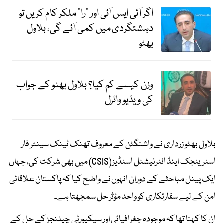
اگر آئی ایس آئی اور "را" ملکر کام کریں تو
دہشتگردی میں کمی آئے گی، بلاول
بھٹو
وزن کیسے کم کیا؟ بلاول بھٹو کے جواب
کی ویڈیو وائرل
بلاول بھٹو زرداری نے واشنگٹن کے معروف تھنک ٹینک سینٹر فار
اسٹریٹجک اینڈ انٹرنیشنل اسٹڈیز (CSIS) میں بھی شرکت کی، جہاں
ایک پینل مباحثے کے دوران انہوں نے واضح کیا کہ پاکستان علاقائی
امن کے لیے سفارتکاری کو واحد مؤثر حل سمجھتا ہے۔
ان کا کہنا تھا کہ موجودہ جغرافیائی اور سیکیورٹی چیلنجز کے حل کے