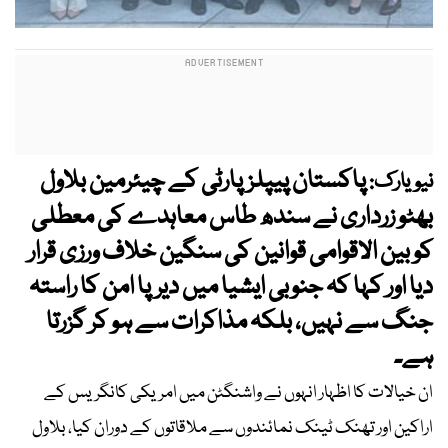
پاکستان پیپلزپارٹی کے چیئرمین بلاول
نیویارک:
بھٹو زرداری نے سندھ طاس معاہدے کی معطلی
کو بین الاقوامی قوانین کی سنگین خلاف ورزی قرار
دیا اور کہا کہ جنوبی ایشیا میں دیرپا امن کا راستہ
جنگ سے نہیں، بلکہ مذاکرات سے ہو کر گزرتا
ہے۔
ان خیالات کا اظہار انہوں نے واشنگٹن میں امریکی کانگریس کے
اراکین اور تھنک ٹینک نمائندوں سے ملاقاتوں کے دوران کیا، بلاول