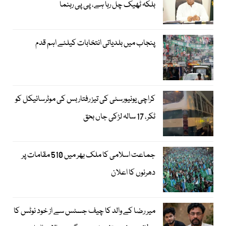
بلکہ ٹھیک چل رہا ہے، پی پی رہنما
پنجاب میں بلدیاتی انتخابات کیلئے اہم قدم
کراچی یونیورسٹی کی تیز رفتار بس کی موٹرسائیکل کو
ٹکر، 17 سالہ لڑکی جاں بحق
جماعت اسلامی کا ملک بھر میں 510 مقامات پر
دھرنوں کا اعلان
میر رضا کے والد کا چیف جسٹس سے از خود نوٹس کا