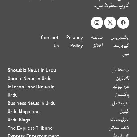
گروپ محفوظ ہیں۔
ایکسپریس
ضابطہ
Privacy
Contact
کے بارے
اخلاق
Policy
Us
میں
صفحۂ اول
Showbiz News in Urdu
تازہ ترین
Sports News in Urdu
غزہ لہو لہو
International News in
پاکستان
Urdu
انٹر نیشنل
Business News in Urdu
کھیل
Urdu Magazine
انٹرٹینمنٹ
Urdu Blogs
لائف اسٹائل
The Express Tribune
ٹاپ ٹرینڈ
Express Entertainment