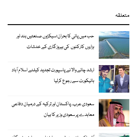
متعلقہ
حب میں پانی کا بحران؛سیکڑوں صنعتیں بند اور
ہزاروں کارکنوں کی بیروزگاری کے خدشات
ارشد چائے والا نے پاسپورٹ تجدید کیلئے اسلام آباد
ہائیکورٹ سے رجوع کرلیا
سعودی عرب، پاکستان اور ترکیہ کے درمیان دفاعی
معاہدے پر سعودی وزیر کا بیان