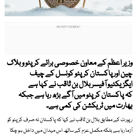
وزیر اعظم کے معاون خصوصی برائے کرپٹو و بلاک
چین اور پاکستان کرپٹو کونسل کے چیف
ایگزیکٹیو آفیسر بلال بن ثاقب نے کہا ہے
کہ پاکستان کرپٹو میں آگے بڑھ رہا ہے جبکہ
بھارت میں ٹریکشن کی کمی ہے۔
رپورٹ کے مطابق بلال بن ثاقب نے کہا کہ پاکستان نہ صرف کرپٹو کو
آزما رہا ہے بلکہ مکمل عزم کے ساتھ اس میدان میں داخل ہو چکا