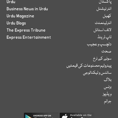
پاکستان
Urdu
انٹر نیشنل
Business News in Urdu
کھیل
Urdu Magazine
انٹرٹینمنٹ
Urdu Blogs
لائف اسٹائل
The Express Tribune
ٹاپ ٹرینڈ
Express Entertainment
دلچسپ و عجیب
صحت
سونے کے نرخ
پیٹرولیم مصنوعات کی قیمتیں
سائنس و ٹیکنالوجی
بلاگ
بزنس
ویڈیوز
جرائم