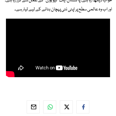
خواب دیکھ رہا ہے، پاکستان ایک "نیو بورن" کے عمل سے گزر رہا ہے،
اور اب وہ عالمی سطح پر اپنی نئی پہچان بنانے کے لیے تیار ہے۔