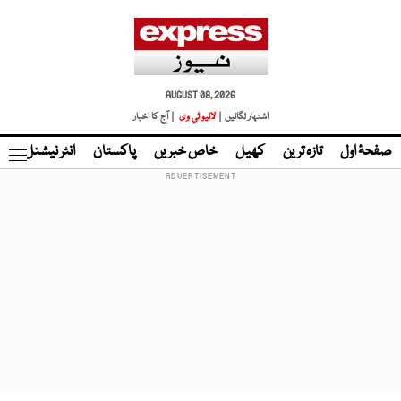
AUGUST 08, 2026
اشتہار لگائیں |
لائیو ٹی وی
| آج کا اخبار
صفحۂ اول
تازہ ترین
کھیل
خاص خبریں
پاکستان
انٹر نیشنل
ٹا