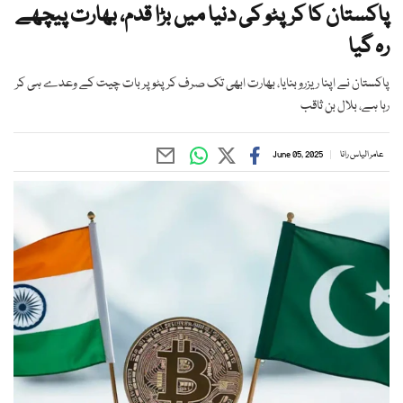
پاکستان کا کرپٹو کی دنیا میں بڑا قدم، بھارت پیچھے
رہ گیا
پاکستان نے اپنا ریزرو بنایا، بھارت ابھی تک صرف کرپٹو پر بات چیت کے وعدے ہی کر
رہا ہے، بلال بن ثاقب
عامر الیاس رانا
June 05, 2025