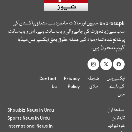
express.pk
خبروں اور حالات حاضرہ سے متعلق پاکستان کی
سب سے زیادہ وزٹ کی جانے والی ویب سائٹ ہے۔ اس ویب سائٹ
پر شائع شدہ تمام مواد کے جملہ حقوق بحق ایکسپریس میڈیا
گروپ محفوظ ہیں۔
ایکسپریس
ضابطہ
Privacy
Contact
کے بارے
اخلاق
Policy
Us
میں
صفحۂ اول
Showbiz News in Urdu
تازہ ترین
Sports News in Urdu
غزہ لہو لہو
International News in