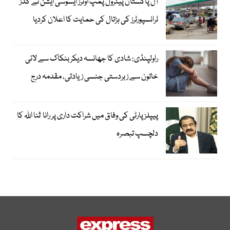
آل پاکستان پیٹرول پمپ اونرز ایسوسی ایشن نے گڈز
ٹرانسپورٹرز کی ہڑتال کی حمایت کا اعلان کردیا
راولپنڈی: شادی کا جھانسہ دیکر بنکاک سے لائی
خاتون سے زبردستی جنسی زیادتی، مقدمہ درج
پیپلز پارٹی کی وفاق میں شراکت داری پر رانا ثنا اللہ کا
دلچسپ تبصرہ