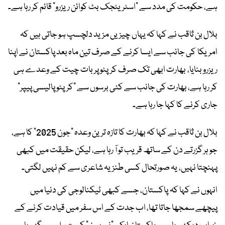
ہے، حکومت کی مدد سے "اسٹریٹجک بٹ کوائن ریزرو" قائم کر رہا ہے۔
بلال بن ثاقب نے کہا کہ یہاں چیزیں مزید دلچسپ ہو جاتی ہیں کہ
امریکا کی جانب سے ایسا کرنے کے صرف تین ماہ بعد پاکستان نے اپنا
ریزرو بنایا، بھارت ابھی تک صرف کرپٹو پر بات چیت کے وعدے ہی
کر رہا ہے، بھارت کی جانب سے کئی برسوں سے "کرپٹو پالیسی پیپر"
جاری کرنے کا کہا جا رہا ہے۔
بلال بن ثاقب نے کہا کہ بھارت کا تازہ ترین وعدہ "جون 2025" کا ہے،
جو ہر گزرتے دن کے ساتھ قریب تو آ رہا ہے، لیکن حقیقت میں کبھی
پہنچتا نہیں، یہ صورتحال کسی طنزیہ شاعری سے کم نہیں لگتی۔
انہوں نے کہا کہ پاکستان، جسے کبھی ٹیکنالوجی کی دنیا میں
پیچھے سمجھا جاتا تھا، اب جدت کے اس سفر میں قیادت کرنے کے