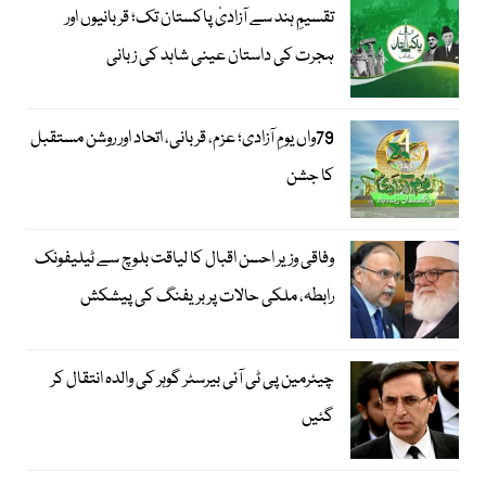
تقسیمِ ہند سے آزادیٔ پاکستان تک؛ قربانیوں اور
ہجرت کی داستان عینی شاہد کی زبانی
79واں یومِ آزادی؛ عزم، قربانی، اتحاد اور روشن مستقبل
کا جشن
وفاقی وزیر احسن اقبال کا لیاقت بلوچ سے ٹیلیفونک
رابطہ، ملکی حالات پر بریفنگ کی پیشکش
چیئرمین پی ٹی آئی بیرسٹر گوہر کی والدہ انتقال کر
گئیں