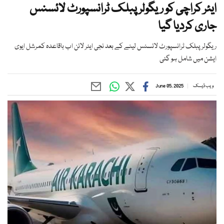
ایئر کراچی کو ریگولر پبلک ٹرانسپورٹ لائسنس
جاری کردیا گیا
ریگولر پبلک ٹرانسپورٹ لائسنس لینے کے بعد نجی ایئر لائن اب باقاعدہ کمرشل ایوی
ایشن میں شامل ہو گئی
ویب ڈیسک
June 05, 2025