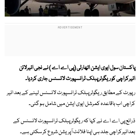
پاکستان سول ایوی ایشن اتھارٹی (پی اے اے ) نے نجی ائیرلائن
ائیرکراچی کو ریگولر پبلک ٹرانسپورٹ لائسنس جاری کردیا۔
رپورٹ کے مطابق ریگولر پبلک ٹرانسپورٹ لائسنس لینے کے بعد ائیر
کراچی اب باقاعدہ کمرشل ایوی ایشن میں شامل ہو گئی۔
ذرائع پی اے اے نے کہا کہ ریگولر پبلک ٹرانسپورٹ لائسنس کے
بعدائیرکراچی جلد ہی اپنا فلائٹ آپریشن شروع کر سکتی ہے۔