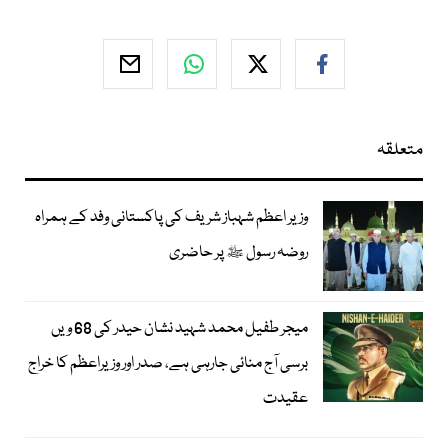
متعلقہ
وزیر اعظم شہباز شریف کی پاکستانی وفد کے ہمراہ
روضہ رسول ﷺ پر حاضری
میجر طفیل محمد شہید نشان حیدر کی 68 ویں
برسی آج منائی جارہی ہے، صدر اور وزیراعظم کا خراج
عقیدت