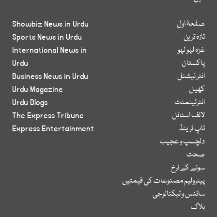
صفحۂ اول
Showbiz News in Urdu
تازہ ترین
Sports News in Urdu
غزہ لہو لہو
International News in
پاکستان
Urdu
انٹر نیشنل
Business News in Urdu
کھیل
Urdu Magazine
انٹرٹینمنٹ
Urdu Blogs
لائف اسٹائل
The Express Tribune
ٹاپ ٹرینڈ
Express Entertainment
دلچسپ و عجیب
صحت
سونے کے نرخ
پیٹرولیم مصنوعات کی قیمتیں
سائنس و ٹیکنالوجی
بلاگ