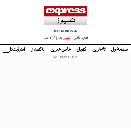
AUGUST 08, 2026
اشتہار لگائیں |
لائیو ٹی وی
| آج کا اخبار
صفحۂ اول
تازہ ترین
کھیل
خاص خبریں
پاکستان
انٹر نیشنل
ٹا