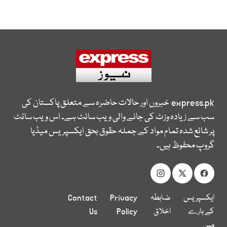
express.pk
خبروں اور حالات حاضرہ سے متعلق پاکستان کی
سب سے زیادہ وزٹ کی جانے والی ویب سائٹ ہے۔ اس ویب سائٹ
پر شائع شدہ تمام مواد کے جملہ حقوق بحق ایکسپریس میڈیا
گروپ محفوظ ہیں۔
ایکسپریس
ضابطہ
Privacy
Contact
کے بارے
اخلاق
Policy
Us
میں