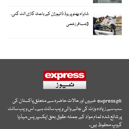
شاہراہ بھٹو پر روڈ ڈائیورژن کے باعث گاڑی الٹ گئی،
3مسافر زخمی
express.pk
خبروں اور حالات حاضرہ سے متعلق پاکستان کی
سب سے زیادہ وزٹ کی جانے والی ویب سائٹ ہے۔ اس ویب سائٹ
پر شائع شدہ تمام مواد کے جملہ حقوق بحق ایکسپریس میڈیا
گروپ محفوظ ہیں۔