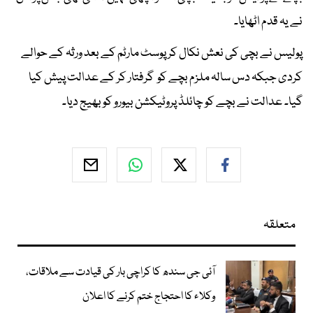
نے یہ قدم اٹھایا۔
پولیس نے بچی کی نعش نکال کر پوسٹ مارٹم کے بعد ورثہ کے حوالے
کردی جبکہ دس سالہ ملزم بچے کو گرفتار کر کے عدالت پیش کیا
گیا۔ عدالت نے بچے کو چائلڈ پروٹیکشن بیورو کو بھیج دیا۔
متعلقہ
آئی جی سندھ کا کراچی بار کی قیادت سے ملاقات،
وکلاء کا احتجاج ختم کرنے کا اعلان