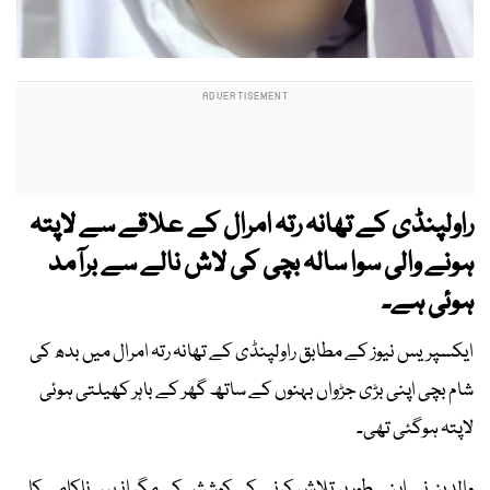
راولپنڈی کے تھانہ رتہ امرال کے علاقے سے لاپتہ
ہونے والی سوا سالہ بچی کی لاش نالے سے برآمد
ہوئی ہے۔
ایکسپریس نیوز کے مطابق راولپنڈی کے تھانہ رتہ امرال میں بدھ کی
شام بچی اپنی بڑی جڑواں بہنوں کے ساتھ گھر کے باہر کھیلتی ہوئی
لاپتہ ہوگئی تھی۔
والدین نے اپنے طور پر تلاش کرنے کی کوشش کی مگر انہیں ناکامی کا