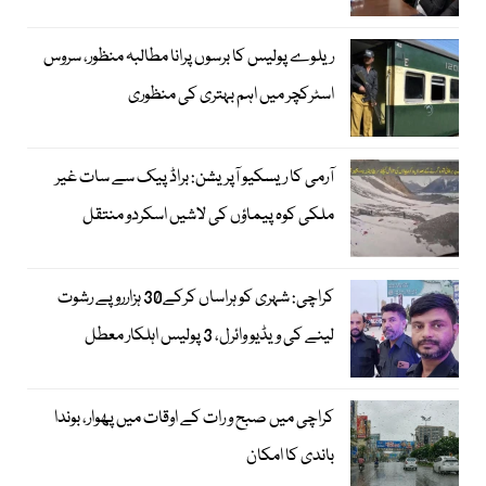
ریلوے پولیس کا برسوں پرانا مطالبہ منظور، سروس
اسٹرکچر میں اہم بہتری کی منظوری
آرمی کا ریسکیو آپریشن: براڈ پیک سے سات غیر
ملکی کوہ پیماؤں کی لاشیں اسکردو منتقل
کراچی: شہری کو ہراساں کرکے30 ہزارروپے رشوت
لینے کی ویڈیو وائرل، 3 پولیس اہلکار معطل
کراچی میں صبح و رات کے اوقات میں پھوار، بوندا
باندی کا امکان