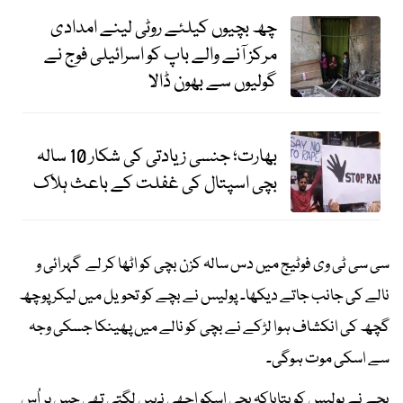
چھ بچیوں کیلئے روٹی لینے امدادی
مرکز آنے والے باپ کو اسرائیلی فوج نے
گولیوں سے بھون ڈالا
بھارت؛ جنسی زیادتی کی شکار 10 سالہ
بچی اسپتال کی غفلت کے باعث ہلاک
سی سی ٹی وی فوٹیج میں دس سالہ کزن بچی کو اٹھا کر لے گہرائی و
نالے کی جانب جاتے دیکھا۔ پولیس نے بچے کو تحویل میں لیکر پوچھ
گچھ کی انکشاف ہوا لڑکے نے بچی کو نالے میں پھینکا جسکی وجہ
سے اسکی موت ہوگی۔
بچے نے پولیس کو بتایاکہ بچی اسکو اچھی نہیں لگتی تھی جس پر اُس