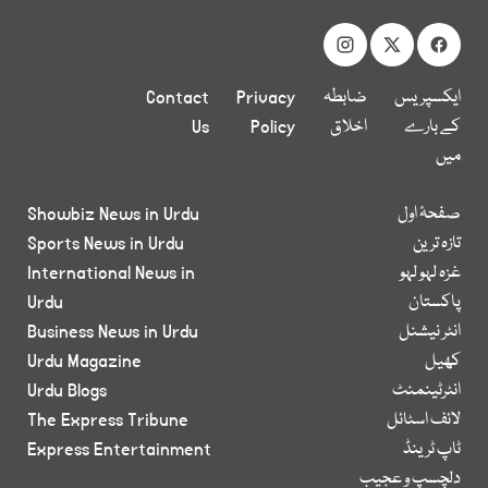
ایکسپریس
ضابطہ
Privacy
Contact
کے بارے
اخلاق
Policy
Us
میں
صفحۂ اول
Showbiz News in Urdu
تازہ ترین
Sports News in Urdu
غزہ لہو لہو
International News in
پاکستان
Urdu
انٹر نیشنل
Business News in Urdu
کھیل
Urdu Magazine
انٹرٹینمنٹ
Urdu Blogs
لائف اسٹائل
The Express Tribune
ٹاپ ٹرینڈ
Express Entertainment
دلچسپ و عجیب