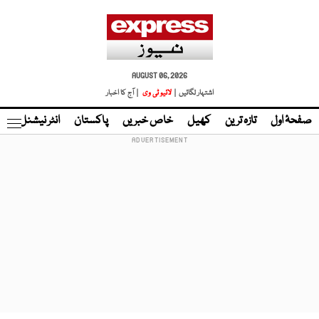
AUGUST 06, 2026
اشتہار لگائیں |
لائیو ٹی وی
| آج کا اخبار
صفحۂ اول
تازہ ترین
کھیل
خاص خبریں
پاکستان
انٹر نیشنل
ٹا