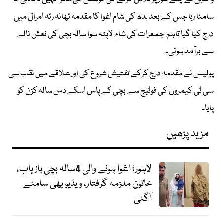
سامنا رہا جس کے بعد بدھ کی شام اغوا کا مقدمہ تھانہ رتہ امرال میں
درج کیا گیا تاہم جمعرات کی شام لاپتہ سوا سالہ بچی کی نعش نالے
سے برآمد ہوئی۔
پولیس نے مقدمہ درج کرکے تفتیش شروع کی اور علاقے میں نقب سی
سی ٹی کیمروں کی فوٹیج سے بچی کے پاس اسکے دس سالہ کزن کو
پایا۔
مزید پڑھیں
لاہور؛ اغوا ہونے والی 4سالہ بچی بازیاب،
خاتون ملزمہ گرفتار، ویڈیو بھی سامنے
آگئی