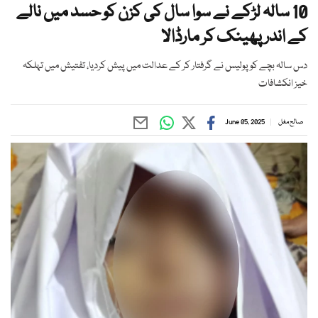
10 سالہ لڑکے نے سوا سال کی کزن کو حسد میں نالے
کے اندر پھینک کر مارڈالا
دس سالہ بچے کو پولیس نے گرفتار کر کے عدالت میں پیش کردیا، تفتیش میں تہلکہ
خیز انکشافات
صالح مغل
June 05, 2025