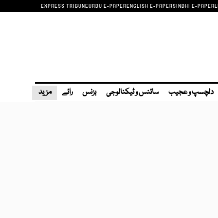
EXPRESS TRIBUNE
URDU E-PAPER
ENGLISH E-PAPER
SINDHI E-PAPER
L
دلچسپ و عجیب
سائنس و ٹیکنالوجی
بزنس
رائے
مزید