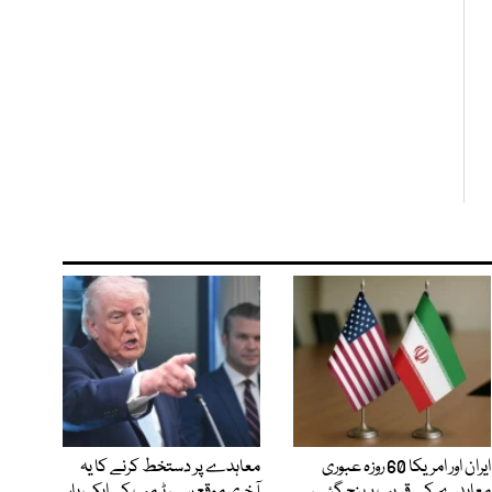
ایران اور امریکا 60 روزہ عبوری
معاہدے پر دستخط کرنے کا یہ
معاہدے کے قریب پہنچ گئے،
آخری موقع ہے، ٹرمپ کی ایک بار