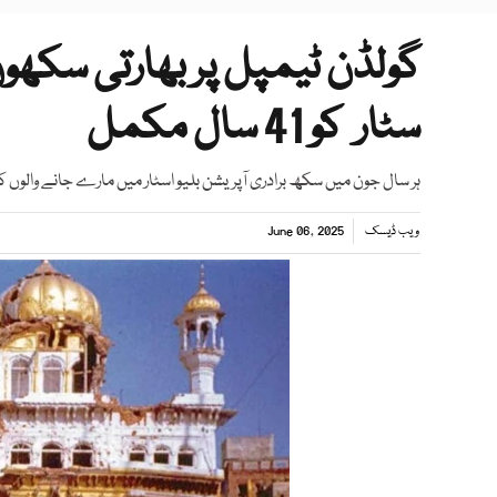
گولڈن ٹیمپل پر بھارتی سکھ
سٹار کو 41 سال مکمل
ہر سال جون میں سکھ برادری آپریشن بلیو اسٹار میں مارے جانے والوں 
ویب ڈیسک
June 06, 2025