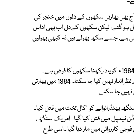
ے۔
 آج بھی بھارتی سکھوں کے دلوں میں خنجر کی
پریشن بلیو اسٹارکو 41 سال مکمل ہو گئے، لیکن سکھوں کےدل اب بھی اداس
تی ہے، جسے سکھ بھولے ہیں نہ کبھی بھولیں
خالصہ کا وقار پامال ہوا، لیکن ایمان مضبوط تر ہوا،1984ء کو یاد رکھنا سکھوں کا فرض ہے۔
آپریشن بلیو اسٹار تاریخ کا ایک سیاہ باب ہے، جسے نظر انداز نہیں کیا جا سکتا۔ 1984 میں بھارتی
 نہیں جا سکتے۔
سنگھ بھنڈرانوالے کو اکال تخت میں قتل کیا۔
ڈن ٹیمپل میں قتل کیا گیا۔ امریک سنگھ،
ی کارروائی میں مار دیا گیا ۔ اسی طرح