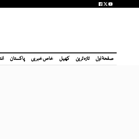
صفحۂ اول
تازہ ترین
کھیل
خاص خبریں
پاکستان
انٹ