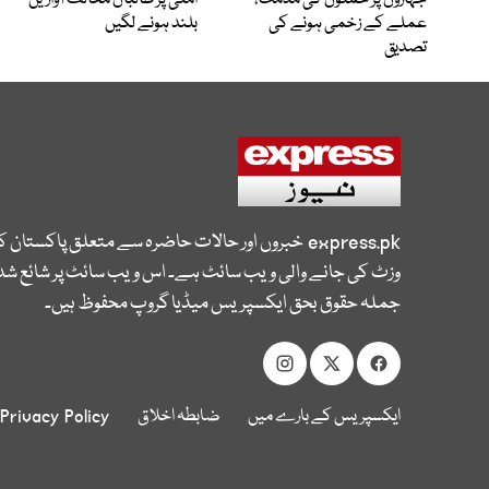
عملے کے زخمی ہونے کی
بلند ہونے لگیں
تصدیق
express.pk
خبروں اور حالات حاضرہ سے متعلق پاکستان 
وزٹ کی جانے والی ویب سائٹ ہے۔ اس ویب سائٹ پر شائع شدہ
جملہ حقوق بحق ایکسپریس میڈیا گروپ محفوظ ہیں۔
ایکسپریس کے بارے میں
ضابطہ اخلاق
Privacy Policy