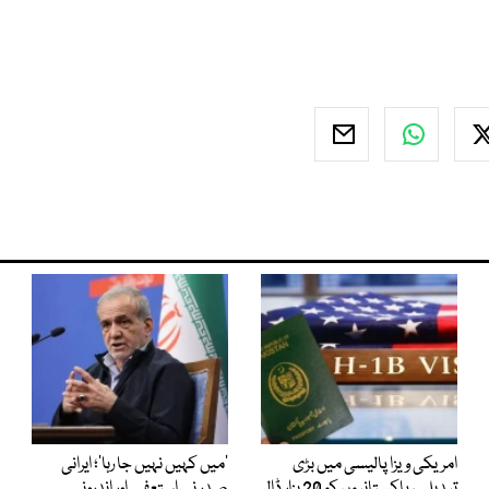
امریکی ویزا پالیسی میں بڑی
’میں کہیں نہیں جا رہا‘؛ ایرانی
تبدیلی، پاکستانیوں کو 20 ہزار ڈالر
صدر نے استعفے اور اندرونی