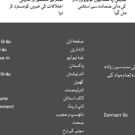
کی مالی ضمانت سے استثنیٰ
اختلافات کی خبروں کو مسترد کر
مل گیا
دیا
صفحۂ اول
 Urdu
تازہ ترین
rdu
غزہ لہو لہو
ws in
پاکستان
کی سب سے زیادہ
انٹر نیشنل
 Urdu
 تمام مواد کے
کھیل
انٹرٹینمنٹ
لائف اسٹائل
bune
ٹاپ ٹرینڈ
inment
دلچسپ و عجیب
Contact Us
صحت
سونے کے نرخ