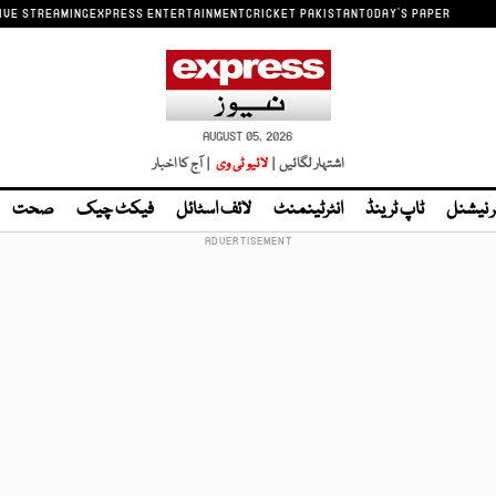
IVE STREAMING
EXPRESS ENTERTAINMENT
CRICKET PAKISTAN
TODAY'S PAPER
AUGUST 05, 2026
اشتہار لگائیں |
لائیو ٹی وی
| آج کا اخبار
ر نیشنل
ٹاپ ٹرینڈ
انٹرٹینمنٹ
لائف اسٹائل
فیکٹ چیک
صحت