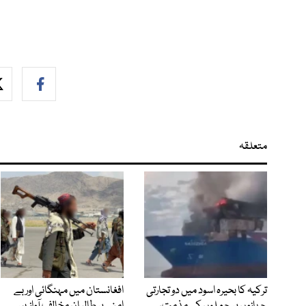
متعلقہ
ترکیہ کا بحیرہ اسود میں دو تجارتی
افغانستان میں مہنگائی اور بے
جہازوں پر حملوں کی مذمت،
امنی پر طالبان مخالف آوازیں