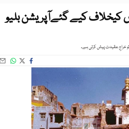
وں کیخلاف کیے گئےآپریشن بلیو
کو خراجِ عقیدت پیش کرتی ہے۔