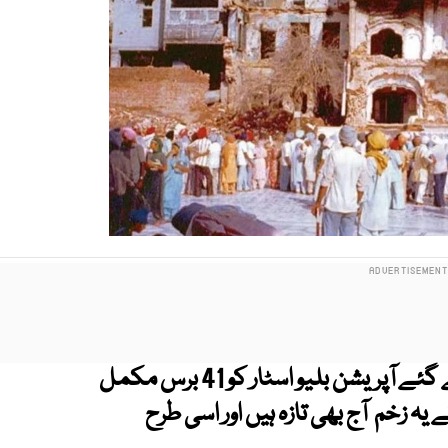
بھارتی سکھوں کے خلاف گولڈن ٹیمپل پر کیے گئے آپریشن بلیو اسٹار کو 41 برس مکمل
ئے۔ بھارتی سکھوں کو لگائے گئے1984کے یہ زخم آج بھی تازہ ہیں اور اسی طرح