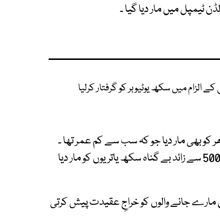
ن ٹیمپل میں مار دیا گیا ۔
 الزام میں سکھ یوٹیوبر کو گرفتار کرلیا
نگھ دادھر کو بھی مار دیا جو کہ سب سے کم عمر تھا ۔
سکھ تنظیموں کے مطابق آپریشن بلیو اسٹارمیں 5000 سے زائد بے گناہ سکھ یاتریوں کو مار دیا
ں مارے جانے والوں کو خراجِ عقیدت پیش کرتی