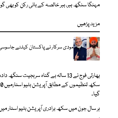
مہنگا سنگھ ببر، ببر خالصہ کے بانی رکن کو بھی گولڈ
مزید پڑھیں
مودی سرکار نے پاکستان کیلئے جاسوسی کے
بھارتی فوج نے 13 سالہ بے گناہ سربجیت س
گیا۔
ہر سال جون میں سکھ برادری آپریشن بلیو اسٹار می
ہے۔