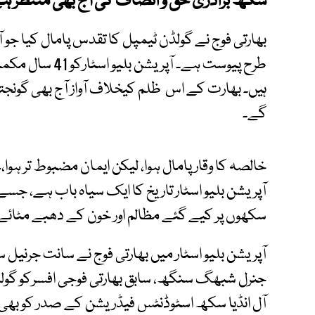
سکھ برادری حق و انصاف کی آج بھی منتظر ہ
بھارتی فوج نے گولڈن ٹیمپل کا تقدس پامال کیا جو
طرح پیوست ہے۔ آ
ہیں۔ بھارت کے اس ظلم کیخلاف آواز آج بھی گونج
گے۔
سکھوں پر کیے گئے مظالم اور خون کے دھبے مٹائے
آپریشن بلیو اسٹار میں بھارتی فوج نے سانت جرنیل 
جنرل شبھگ سنگھ، سابق بھارتی فوجی افسرکو گول
آل انڈیا سکھ اسٹوڈنٹس فیڈریشن کے صدر کو بھی فوج