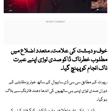
خوف و دہشت کی علامت، متعدد اضلاع میں
مطلوب خطرناک ڈاکو صدی لوڑی اپنے عبرت
ناک انجام کو پہنچ گیا۔
رپورٹ کے مطابق سی سی ڈی ساہیوال کے ساتھ خونریز مقابلے کے
دوران صدی لوڑی اپنے ہی ساتھیوں کی اندھا دھند فائرنگ سے ہلاک
ہو گیا۔
سی سی ڈی نے ایک خفیہ اطلاع پر مفرور ڈاکوؤں کو گرفتار کرنے کے