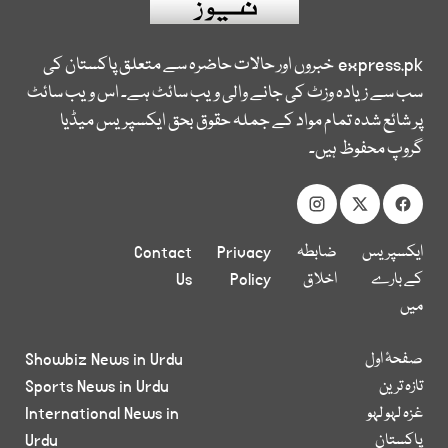
express.pk
خبروں اور حالات حاضرہ سے متعلق پاکستان کی
سب سے زیادہ وزٹ کی جانے والی ویب سائٹ ہے۔ اس ویب سائٹ
پر شائع شدہ تمام مواد کے جملہ حقوق بحق ایکسپریس میڈیا
گروپ محفوظ ہیں۔
ایکسپریس
ضابطہ
Privacy
Contact
کے بارے
اخلاق
Policy
Us
میں
صفحۂ اول
Showbiz News in Urdu
تازہ ترین
Sports News in Urdu
غزہ لہو لہو
International News in
پاکستان
Urdu