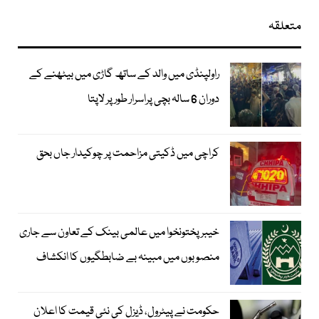
متعلقہ
راولپنڈی میں والد کے ساتھ گاڑی میں بیٹھنے کے
دوران 6 سالہ بچی پراسرار طور پر لاپتا
کراچی میں ڈکیتی مزاحمت پر چوکیدار جاں بحق
خیبرپختونخوا میں عالمی بینک کے تعاون سے جاری
منصوبوں میں مبینہ بے ضابطگیوں کا انکشاف
حکومت نے پیٹرول، ڈیزل کی نئی قیمت کا اعلان