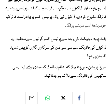
لئے چھاپہ مارا، ڈاکوؤں نے موقع سے فرار ہونے کیلئے پولیس پر شدید
فائرنگ شروع کر دی، ڈاکوؤں نے ایک پولیس افسر پر براہ راست فائر کیا
جو سیدھا اسے سینے پر لگا۔
بلٹ پروف جیکٹ کی وجہ سے پولیس افسر گولیوں سے محفوظ رہا،
ڈاکوؤں کی فائرنگ سے سی سی ڈی کی سرکاری گاڑی کو بھی شدید
نقصان پہنچا۔
سرچ آپریشن میں پتا چلا کہ بدنام زمانہ ڈاکو صدی لوڑی اپنے ہی
ساتھیوں کی فائرنگ سے ہلاک ہو چکا تھا۔