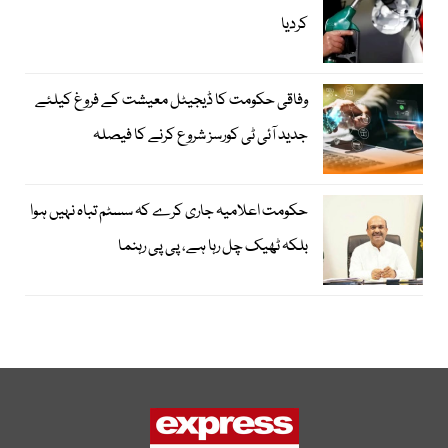
کردیا
وفاقی حکومت کا ڈیجیٹل معیشت کے فروغ کیلئے
جدید آئی ٹی کورسز شروع کرنے کا فیصلہ
حکومت اعلامیہ جاری کرے کہ سسٹم تباہ نہیں ہوا
بلکہ ٹھیک چل رہا ہے، پی پی رہنما