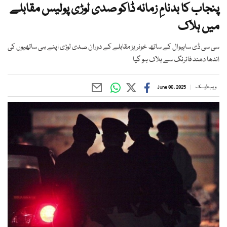
پنجاب کا بدنامِ زمانہ ڈاکو صدی لوڑی پولیس مقابلے
میں ہلاک
سی سی ڈی ساہیوال کے ساتھ خونریز مقابلے کے دوران صدی لوڑی اپنے ہی ساتھیوں کی
اندھا دھند فائرنگ سے ہلاک ہو گیا
ویب ڈیسک
June 06, 2025