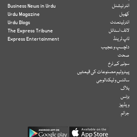
انٹر نیشنل
Business News in Urdu
کھیل
Urdu Magazine
انٹرٹینمنٹ
Urdu Blogs
لائف اسٹائل
The Express Tribune
ٹاپ ٹرینڈ
Express Entertainment
دلچسپ و عجیب
صحت
سونے کے نرخ
پیٹرولیم مصنوعات کی قیمتیں
سائنس و ٹیکنالوجی
بلاگ
بزنس
ویڈیوز
جرائم