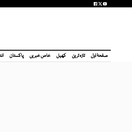
صفحۂ اول
تازہ ترین
کھیل
خاص خبریں
پاکستان
انٹ