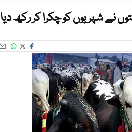
وں نے شہریوں کو چکرا کر رکھ دیا