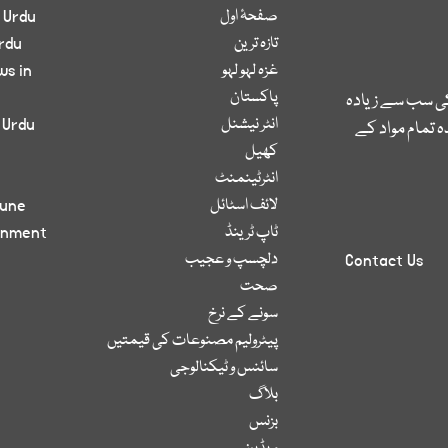
صفحۂ اول
 Urdu
تازہ ترین
rdu
غزہ لہو لہو
ws in
پاکستان
کی سب سے زیادہ
انٹر نیشنل
 Urdu
 تمام مواد کے
کھیل
انٹرٹینمنٹ
لائف اسٹائل
bune
ٹاپ ٹرینڈ
inment
دلچسپ و عجیب
Contact Us
صحت
سونے کے نرخ
پیٹرولیم مصنوعات کی قیمتیں
سائنس و ٹیکنالوجی
بلاگ
بزنس