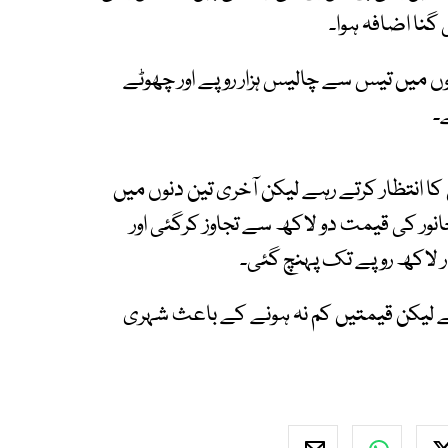
نا اضافہ ہوا۔
 میں تیس سے چالیس ہزار روپے اور چھوٹے
۔
انتظار کرتے رہے لیکن آخری تین دنوں میں
نور کی قیمت دو لاکھ سے تجاوز کرگئی اور
 لاکھ روپے تک پہنچ گئی۔
 لیکن قیمتیں کم نہ ہونے کے باعث شہری