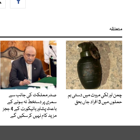
متعلقہ
چمن اور لکی مروت میں دستی بم
صدر مملکت کی جانب سے
حملوں میں 3 افراد جاں بحق
سمری پر دستخط نہ ہونے کے
باعث پشاور ہائیکورٹ کے 4 ججز
مزید کام نہیں کر سکیں گے