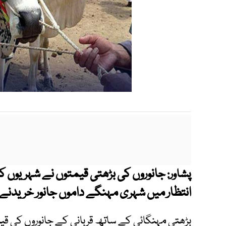
جانوروں کی بڑھتی قیمتوں نے شہریوں کو
پشاور:
انتظار میں شہری مہنگے داموں جانور خریدنے 
بڑھتی مہنگائی کے ساتھ قربانی کے جانوروں کی قیت