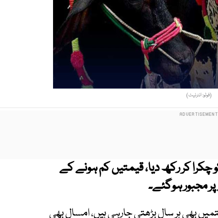
(فوٹو: انٹرنیٹ)
 چکرا کر رکھ دیا، قیمتیں کم ہونے کے
پر مجبور ہوگئے۔
میں بھی ہر سال بڑھتی جارہی ہیں، امسال بھی