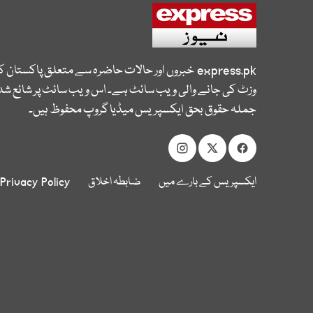
express.pk
خبروں اور حالات حاضرہ سے متعلق پاکستان 
وزٹ کی جانے والی ویب سائٹ ہے۔ اس ویب سائٹ پر شائع شدہ
جملہ حقوق بحق ایکسپریس میڈیا گروپ محفوظ ہیں۔
ایکسپریس کے بارے میں
ضابطہ اخلاق
Privacy Policy