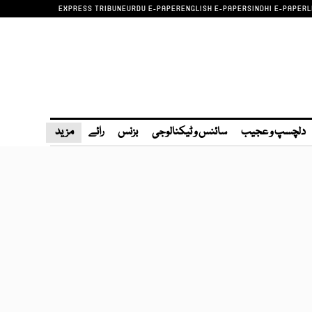
EXPRESS TRIBUNE
URDU E-PAPER
ENGLISH E-PAPER
SINDHI E-PAPER
L
دلچسپ و عجیب
سائنس و ٹیکنالوجی
بزنس
رائے
مزید