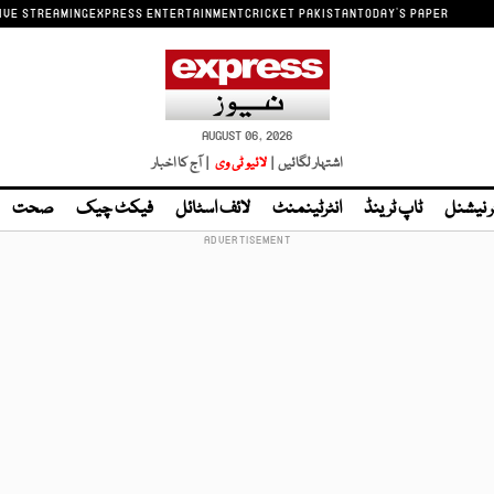
IVE STREAMING
EXPRESS ENTERTAINMENT
CRICKET PAKISTAN
TODAY'S PAPER
AUGUST 06, 2026
اشتہار لگائیں |
لائیو ٹی وی
| آج کا اخبار
ر نیشنل
ٹاپ ٹرینڈ
انٹرٹینمنٹ
لائف اسٹائل
فیکٹ چیک
صحت