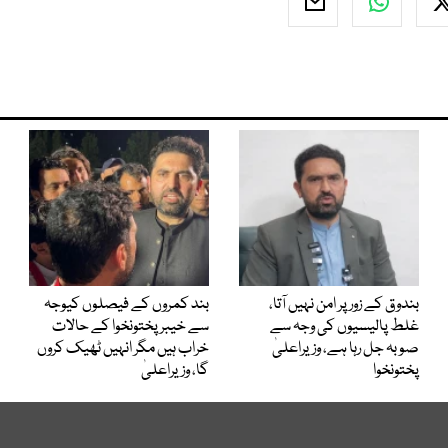
بندوق کے زور پر امن نہیں آتا،
بند کمروں کے فیصلوں کیوجہ
غلط پالیسیوں کی وجہ سے
سے خیبرپختونخوا کے حالات
صوبہ جل رہا ہے، وزیراعلیٰ
خراب ہیں مگر انہیں ٹھیک کروں
پختونخوا
گا، وزیراعلیٰ