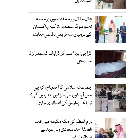
ہے، بلاول
ایک ملک پر حملہ تینوں پر حملہ
تصور ہوگا، سعودیہ، ترکیہ، پاکستان
کے درمیان سہ فریقی دفاعی معاہدہ
کراچی؛ پہاڑ سے گر کر ایک کم عمر لڑکا
جاں بحق
جماعت اسلامی کا احتجاج: کراچی
میں آج کون سی سڑکیں بند ہوں گی؟
ٹریفک پولیس کی ایڈوائزری جاری
وزیرِ اعظم کی مکہ مکرمہ میں قصر
الصفا آمد، سعودی ولی عہد نے
استقبال کیا