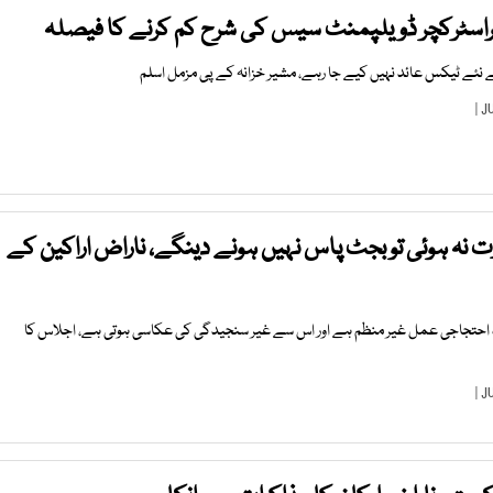
راسٹرکچر ڈویلپمنٹ سیس کی شرح کم کرنے کا فیصلہ
ئے ٹیکس عائد نہیں کیے جا رہے، مشیر خزانہ کے پی مزمل اسلم
نہ ہوئی تو بجٹ پاس نہیں ہونے دینگے، ناراض اراکین کے
ہ احتجاجی عمل غیر منظم ہے اور اس سے غیر سنجیدگی کی عکاسی ہوتی ہے، اجلاس کا