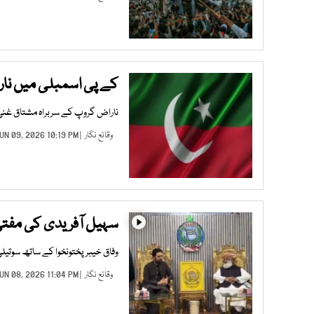
کے پی اسمبلی میں نا
ناراض گروپ کے سربراہ مشتاق غنی
وقائع نگار
| JUN 09, 2026 10:19 PM |
سہیل آفریدی کی مفتی 
وفاق خیبرپختونخوا کے ساتھ سوتیل
وقائع نگار
| JUN 08, 2026 11:04 PM |