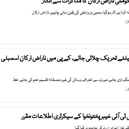
متی ناراض ارکان کا مذاکرات سے انکار
 کرنا بے کار ہوگیا، ہمیں وزیراعلی کی یقین دہانی چاہیے، ناراض ارکان
یلئے تحریک چلائی جائے، کے پی میں ناراض ارکان اسمبلی
نی جنگ لڑی جائے، میرٹ سے انحراف، وسائل کی غیر منصفانہ تقسیم ختم کی جائے، خط
ی آئی خیبر پختونخوا کے سیکرٹری اطلاعات مقرر
 خان ایم این اے کی ہدایت پر کیا گیا