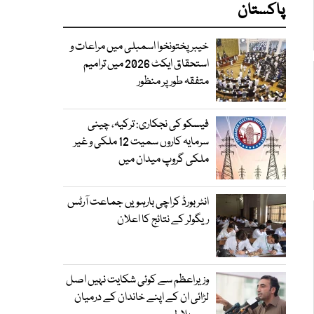
پاکستان
خیبرپختونخوا اسمبلی میں مراعات و
استحقاق ایکٹ 2026 میں ترامیم
متفقہ طور پر منظور
فیسکو کی نجکاری: ترکیہ، چینی
سرمایہ کاروں سمیت 12 ملکی و غیر
ملکی گروپ میدان میں
انٹر بورڈ کراچی بارہویں جماعت آرٹس
ریگولر کے نتائج کا اعلان
وزیراعظم سے کوئی شکایت نہیں اصل
لڑائی ان کے اپنے خاندان کے درمیان