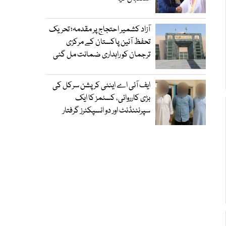
آزاد کشمیر احتجاج پر مقدمہ؛ تحریک
تحفظ آئین پاکستان کے مرکزی
ترجمان کو راہداری ضمانت مل گئی
ایف آئی اے اینٹی کرپشن سرکل کی
بڑی کارروائی، کسٹمز کا ایک
سپرنٹنڈنٹ اور دو انسپکٹرز گرفتار