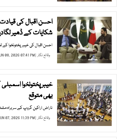
احسن اقبال کی قیادت م
شکایات کے ڈھیر لگاد
احسن اقبال کی خیبرپختونخوا کے تحفظ
وقائع نگار
| JUN 08, 2026 07:41 PM |
خیبرپختونخوا اسمبلی 
بھی متوقع
ناراض اراکین گروپ کے سربراہ مشت
وقائع نگار
| JUN 07, 2026 11:39 PM |