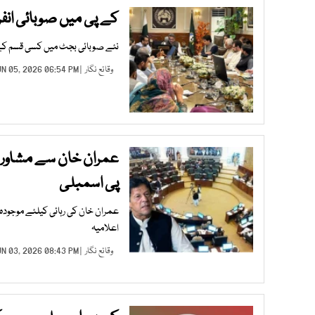
کے پی میں صوبائی انف
نئے صوبائی بجٹ میں کسی قسم کے ن
وقائع نگار
| JUN 05, 2026 06:54 PM |
عمران خان سے مشاورت 
پی اسمبلی
عمران خان کی رہائی کیلئے موجود
اعلامیہ
وقائع نگار
| JUN 03, 2026 08:43 PM |