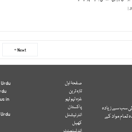
Next »
صفحۂ اول
 Urdu
تازہ ترین
rdu
غزہ لہو لہو
ws in
پاکستان
کی سب سے زیادہ
 Urdu
انٹر نیشنل
 تمام مواد کے
کھیل
انٹرٹینمنٹ