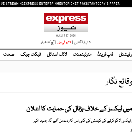
IVE STREAMING
EXPRESS ENTERTAINMENT
CRICKET PAKISTAN
TODAY'S PAPER
AUGUST 07, 2026
اشتہار لگائیں |
لائیو ٹی وی
| آج کا اخبار
ر نیشنل
ٹاپ ٹرینڈ
انٹرٹینمنٹ
لائف اسٹائل
فیکٹ چیک
صحت
قائع نگار
پاٹا میں ٹیکسز کے خلاف ہڑتال کی حمایت کا اعلان
میں ٹیکس لاگو کرنے کی کوشش کی گئی اس کا ردعمل آئے گا، جنید اکبر