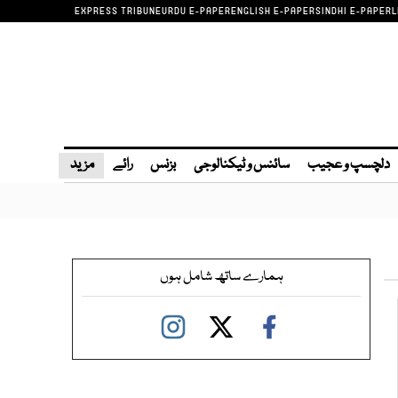
EXPRESS TRIBUNE
URDU E-PAPER
ENGLISH E-PAPER
SINDHI E-PAPER
L
دلچسپ و عجیب
سائنس و ٹیکنالوجی
بزنس
رائے
مزید
ہمارے ساتھ شامل ہوں