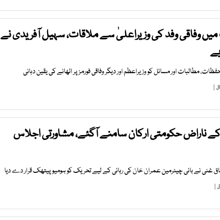
یں وفاقی وفد کی وزیراعلیٰ سے ملاقات، سہیل آفریدی نے
یے
ات، مطالبات اور مسائل کو وزیراعظم اور دیگر وفاقی فورمز پر اٹھانے کی یقین دہانی
کے ناراض حکومتی ارکان سامنے آگئے، مشاورتی اجلاس
اق غنی نے بانی چیئرمین عمران خان کی رہائی کے لیے تحریک کو ہومیوپیتھک قرار دے دیا