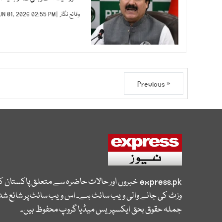
وقائع نگار
| JUN 01, 2026 02:55 PM |
« Previous
express.pk
خبروں اور حالات حاضرہ سے متعلق پاکستان 
وزٹ کی جانے والی ویب سائٹ ہے۔ اس ویب سائٹ پر شائع شدہ
جملہ حقوق بحق ایکسپریس میڈیا گروپ محفوظ ہیں۔