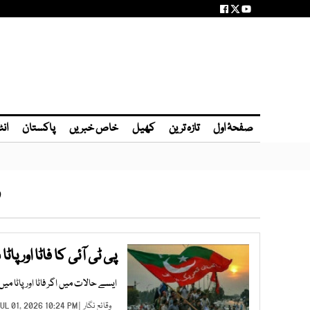
صفحۂ اول
تازہ ترین
کھیل
خاص خبریں
پاکستان
انٹ
و
پی ٹی آئی کا فاٹا اور 
ایسے حالات میں اگر فاٹا اور پاٹا 
وقائع نگار
| JUL 01, 2026 10:24 PM |