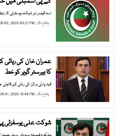
کے پی اسمبلی میں حکو
اسد قیصر اور شوکت یوسفزئی کا رابطہ
وقائع نگار
| JUN 02, 2026 09:21 PM |
عمران خان کی رہائی ک
کا بیرسٹر گوہر کو خط
قید پارٹی ورکرز کی رہائی کے قانو
وقائع نگار
| JUN 01, 2026 10:40 PM |
شوکت علی یوسفزئی پی ٹ
مذکورہ فیصلہ صوبائی صدر جنید اکبر