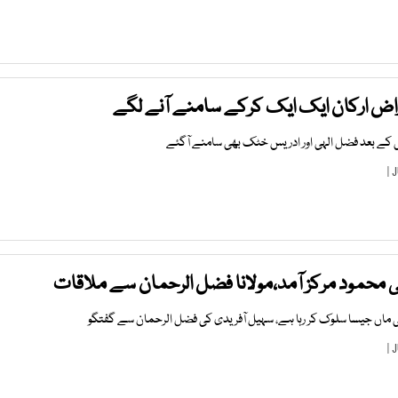
راض ارکان ایک ایک کرکے سامنے آنے لگے
 کے بعد فضل الہی اور ادریس خٹک بھی سامنے آگئے
محمود مرکز آمد،مولانا فضل الرحمان سے ملاقات
ی ماں جیسا سلوک کر رہا ہے، سہیل آفریدی کی فضل الرحمان سے گفتگو