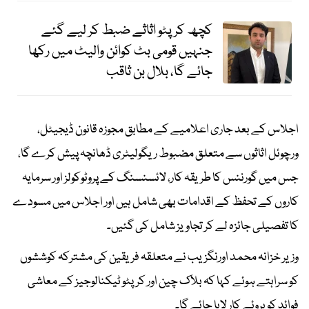
کچھ کرپٹو اثاثے ضبط کر لیے گئے
جنہیں قومی بٹ کوائن والیٹ میں رکھا
جائے گا، بلال بن ثاقب
اجلاس کے بعد جاری اعلامیے کے مطابق مجوزہ قانون ڈیجیٹل،
ورچوئل اثاثوں سے متعلق مضبوط ریگولیٹری ڈھانچہ پیش کرے گا،
جس میں گورننس کا طریقہ کار، لائسنسنگ کے پروٹوکولز اور سرمایہ
کاروں کے تحفظ کے اقدامات بھی شامل ہیں اور اجلاس میں مسودے
کا تفصیلی جائزہ لے کر تجاویز شامل کی گئیں۔
وزیر خزانہ محمد اورنگزیب نے متعلقہ فریقین کی مشترکہ کوششوں
کو سراہتے ہوئے کہا کہ بلاک چین اور کرپٹو ٹیکنالوجیز کے معاشی
فوائد کو بروئے کار لایا جائے گا۔