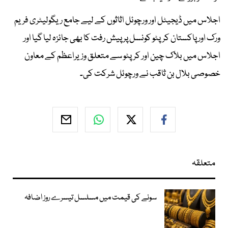
اجلاس میں ڈیجیٹل اور ورچوئل اثاثوں کے لیے جامع ریگولیٹری فریم
ورک اور پاکستان کرپٹو کونسل پر پیش رفت کا بھی جائزہ لیا گیا اور
اجلاس میں بلاک چین اور کرپٹو سے متعلق وزیراعظم کے معاون
خصوصی بلال بن ثاقب نے ورچوئل شرکت کی۔
متعلقہ
سونے کی قیمت میں مسلسل تیسرے روز اضافہ