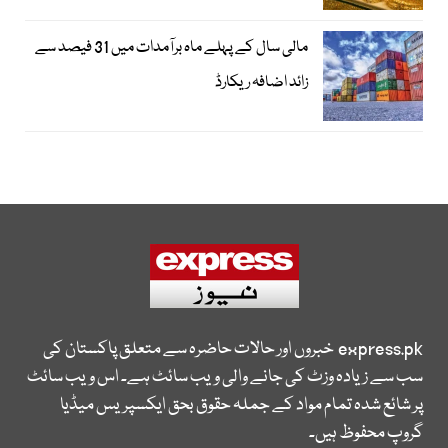
مالی سال کے پہلے ماہ برآمدات میں 31 فیصد سے
زائد اضافہ ریکارڈ
express.pk
خبروں اور حالات حاضرہ سے متعلق پاکستان کی
سب سے زیادہ وزٹ کی جانے والی ویب سائٹ ہے۔ اس ویب سائٹ
پر شائع شدہ تمام مواد کے جملہ حقوق بحق ایکسپریس میڈیا
گروپ محفوظ ہیں۔