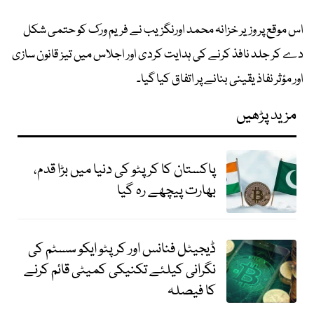
اس موقع پر وزیر خزانہ محمد اورنگزیب نے فریم ورک کو حتمی شکل
دے کر جلد نافذ کرنے کی ہدایت کردی اور اجلاس میں تیز قانون سازی
اور مؤثر نفاذ یقینی بنانے پر اتفاق کیا گیا۔
مزید پڑھیں
پاکستان کا کرپٹو کی دنیا میں بڑا قدم،
بھارت پیچھے رہ گیا
ڈیجیٹل فنانس اور کرپٹو ایکو سسٹم کی
نگرانی کیلئے تکنیکی کمیٹی قائم کرنے
کا فیصلہ