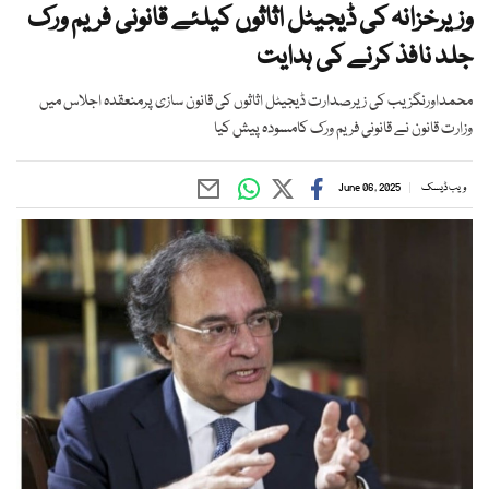
وزیرخزانہ کی ڈیجیٹل اثاثوں کیلئے قانونی فریم ورک
جلد نافذ کرنے کی ہدایت
محمداورنگزیب کی زیرصدارت ڈیجیٹل اثاثوں کی قانون سازی پرمنعقدہ اجلاس میں
وزارت قانون نے قانونی فریم ورک کامسودہ پیش کیا
ویب ڈیسک
June 06, 2025