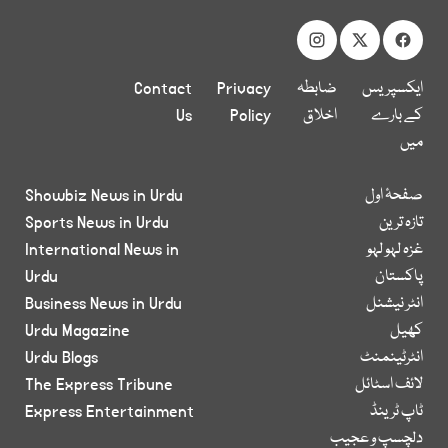
ایکسپریس
ضابطہ
Privacy
Contact
کے بارے
اخلاق
Policy
Us
میں
صفحۂ اول
Showbiz News in Urdu
تازہ ترین
Sports News in Urdu
غزہ لہو لہو
International News in
پاکستان
Urdu
انٹر نیشنل
Business News in Urdu
کھیل
Urdu Magazine
انٹرٹینمنٹ
Urdu Blogs
لائف اسٹائل
The Express Tribune
ٹاپ ٹرینڈ
Express Entertainment
دلچسپ و عجیب