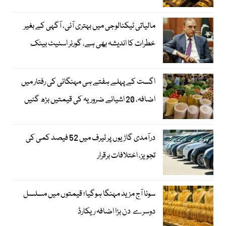
مالیاتی ٹیکنالوجی میں بہتری آئی، آگہی کے بغیر
خطرات کا اندیشہ بھی ہے، گورنر اسٹیٹ بینک
اگست کے پہلے ہفتے ہی مہنگائی کی رفتار میں
اضافہ، 20 اشیائے ضروریہ کی قیمتیں بڑھ گئیں
درآمدی گاڑیوں پر ٹیرف میں 52 فیصد کمی کی
تجویز، اختلافات برقرار
سونا آج مزید مہنگا ہوگیا؛ قیمتوں میں مسلسل
دوسرے دن بڑا اضافہ ریکارڈ