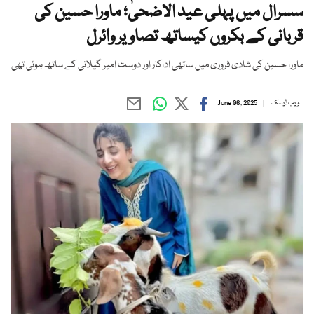
سسرال میں پہلی عید الاضحیٰ؛ ماورا حسین کی
قربانی کے بکروں کیساتھ تصاویر وائرل
ماورا حسین کی شادی فروری میں ساتھی اداکار اور دوست امیر گیلانی کے ساتھ ہوئی تھی
ویب ڈیسک
June 06, 2025