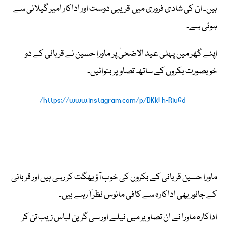
ہیں۔ ان کی شادی فروری میں قریبی دوست اور اداکار امیر گیلانی سے
ہوئی ہے۔
اپنے گھر میں پہلی عید الاضحیٰ پر ماورا حسین نے قربانی کے دو
خوبصورت بکروں کے ساتھ تصاویر بنوائیں۔
https://www.instagram.com/p/DKkLh-Riu6d/
ماورا حسین قربانی کے بکروں کی خوب آؤ بھگت کر رہی ہیں اور قربانی
کے جانور بھی اداکارہ سے کافی مانوس نظر آ رہے ہیں۔
اداکارہ ماورا نے ان تصاویر میں نیلے اور سی گرین لباس زیب تن کر