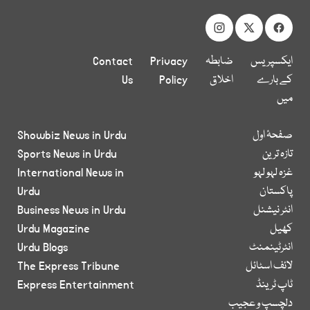
ایکسپریس
ضابطہ
Privacy
Contact
کے بارے
اخلاق
Policy
Us
میں
صفحۂ اول
Showbiz News in Urdu
تازہ ترین
Sports News in Urdu
غزہ لہو لہو
International News in
پاکستان
Urdu
انٹر نیشنل
Business News in Urdu
کھیل
Urdu Magazine
انٹرٹینمنٹ
Urdu Blogs
لائف اسٹائل
The Express Tribune
ٹاپ ٹرینڈ
Express Entertainment
دلچسپ و عجیب