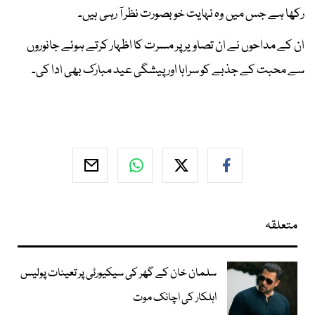
رکھا ہے جس میں وہ نہایت خوبصورت نظر آ رہی ہیں۔
ان کے مداحوں نے ان تصاویر پر مسرت کا اظہار کرتے ہوئے جانوروں
سے محبت کے جذبے کو سراہا اور پیشگی عید مبارک بھی ادا کی۔
متعلقہ
سلمان خان کے گھر کی سیکیورٹی پر تعینات پولیس
اہلکار کی اچانک موت