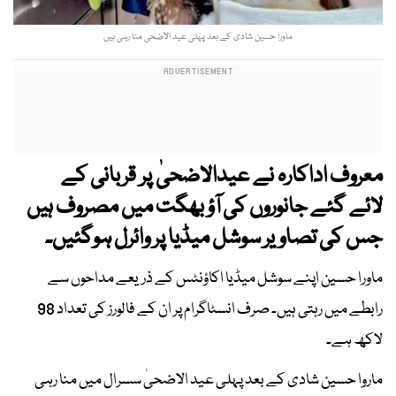
ماورا حسین شادی کے بعد پہلی عید الاضحیٰ منا رہی ہیں
معروف اداکارہ نے عیدالاضحیٰ پر قربانی کے
لائے گئے جانوروں کی آؤ بھگت میں مصروف ہیں
جس کی تصاویر سوشل میڈیا پر وائرل ہوگئیں۔
ماورا حسین اپنے سوشل میڈیا اکاؤنٹس کے ذریعے مداحوں سے
رابطے میں رہتی ہیں۔ صرف انسٹاگرام پر ان کے فالورز کی تعداد 98
لاکھ ہے۔
ماروا حسین شادی کے بعد پہلی عید الاضحیٰ سسرال میں منا رہی