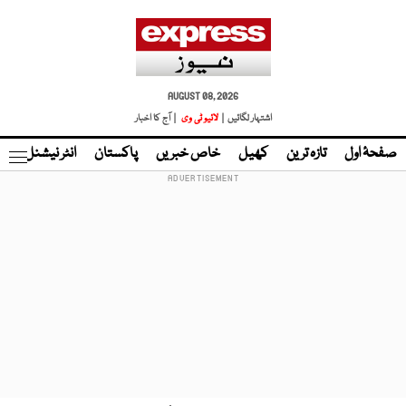
AUGUST 08, 2026
اشتہار لگائیں |
لائیو ٹی وی
| آج کا اخبار
صفحۂ اول
تازہ ترین
کھیل
خاص خبریں
پاکستان
انٹر نیشنل
ٹا