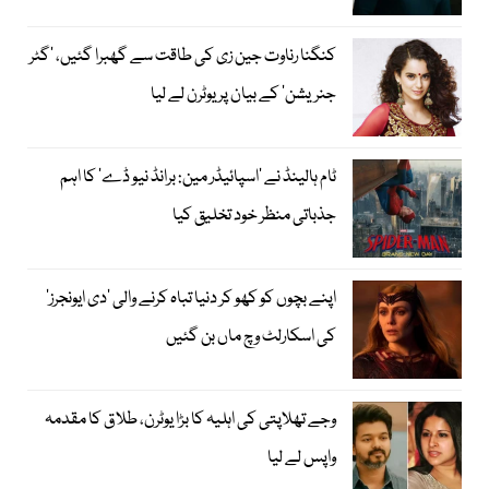
کنگنا رناوت جین زی کی طاقت سے گھبرا گئیں، ’گٹر
جنریشن‘ کے بیان پر یوٹرن لے لیا
ٹام ہالینڈ نے ’اسپائیڈر مین: برانڈ نیو ڈے‘ کا اہم
جذباتی منظر خود تخلیق کیا
اپنے بچوں کو کھو کر دنیا تباہ کرنے والی ’دی ایونجرز‘
کی اسکارلٹ وچ ماں بن گئیں
وجے تھلاپتی کی اہلیہ کا بڑا یوٹرن، طلاق کا مقدمہ
واپس لے لیا