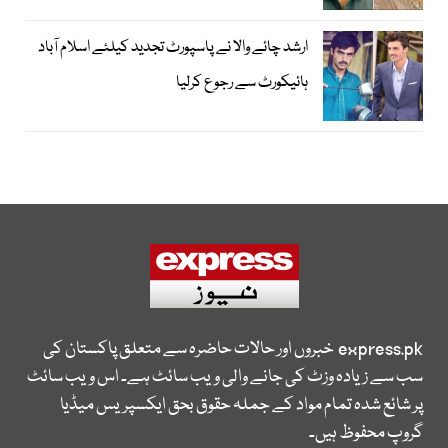
ارشد چائے والا نے پاسپورٹ تجدید کیلئے اسلام آباد
ہائیکورٹ سے رجوع کرلیا
express.pk
خبروں اور حالات حاضرہ سے متعلق پاکستان کی
سب سے زیادہ وزٹ کی جانے والی ویب سائٹ ہے۔ اس ویب سائٹ
پر شائع شدہ تمام مواد کے جملہ حقوق بحق ایکسپریس میڈیا
گروپ محفوظ ہیں۔