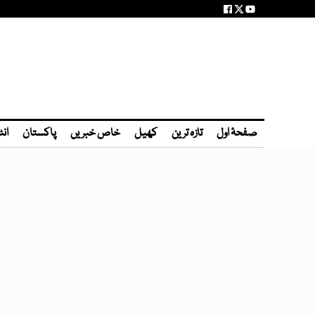
صفحۂ اول
تازہ ترین
کھیل
خاص خبریں
پاکستان
انٹ