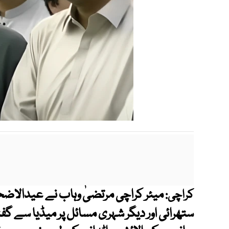
میئر کراچی مرتضیٰ وہاب نے عیدالاضح
کراچی:
ستھرائی اور دیگر شہری مسائل پر میڈیا سے گف