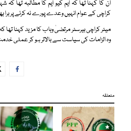
ان کا کہنا تھا کہ ایم کیو ایم کا مطالبہ تھا کہ
کراچی کے عوام انہیں وعدے پورے نہ کرنے پر برا بھ
میئر کراچی بیرسٹر مرتضیٰ وہاب کا مزید کہنا تھا کہ
وہ الزامات کی سیاست سے بالاتر ہو کر عملی خدم
متعلقہ