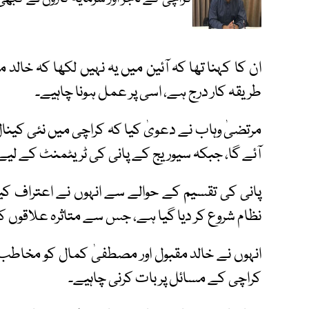
ان کا کہنا تھا کہ آئین میں یہ نہیں لکھا کہ خالد 
طریقہ کار درج ہے، اسی پر عمل ہونا چاہیے۔
آئے گا، جبکہ سیوریج کے پانی کی ٹریٹمنٹ کے لیے
پانی کی تقسیم کے حوالے سے انہوں نے اعتراف کی
نظام شروع کر دیا گیا ہے، جس سے متاثرہ علاقوں ک
انہوں نے خالد مقبول اور مصطفیٰ کمال کو مخاطب ک
کراچی کے مسائل پر بات کرنی چاہیے۔