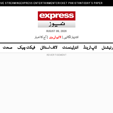
IVE STREAMING
EXPRESS ENTERTAINMENT
CRICKET PAKISTAN
TODAY'S PAPER
AUGUST 08, 2026
اشتہار لگائیں |
لائیو ٹی وی
| آج کا اخبار
ر نیشنل
ٹاپ ٹرینڈ
انٹرٹینمنٹ
لائف اسٹائل
فیکٹ چیک
صحت