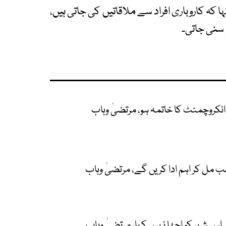
 کہ کاروباری افراد سے ملاقاتیں کی جاتی ہیں،
 سنی جاتی۔
انکروچمنٹ کا خاتمہ ہو، مرتضیٰ وہاب
ب مل کر اہم ادا کریں گے، مرتضیٰ وہاب
 اس شہر کو اچھا نہیں کہا، مرتضیٰ وہاب