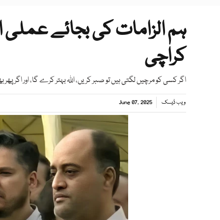
ہم الزامات کی بجائے عملی اق
کراچی
اگر کسی کو مرچیں لگتی ہیں تو صبر کریں، اللہ بہتر کرے گا، اور اگر پھر ب
ویب ڈیسک
June 07, 2025