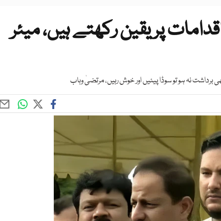
دامات پر یقین رکھتے ہیں، میئر
ھی برداشت نہ ہو تو سوڈا پیئیں اور خوش رہیں، مرتضیٰ وہاب