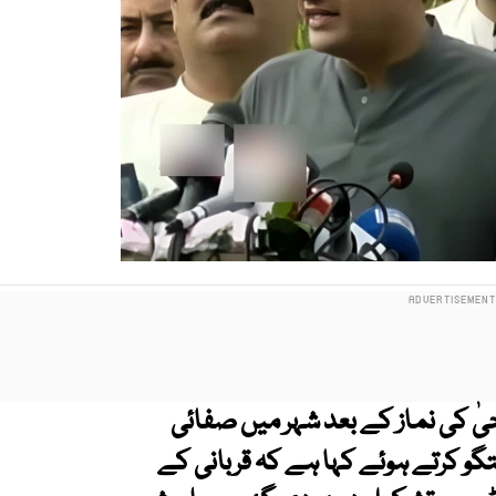
یٰ کی نماز کے بعد شہر میں صفائی
تگو کرتے ہوئے کہا ہے کہ قربانی کے