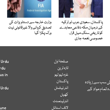
پاکستان، سعودی عرب اور ترکیہ
وزارت خارجہ سے دستاویزات کی
کے درمیان مکہ دفاعی معاہدے
تصدیق کروانے والا غیرقانونی نیٹ
کو تاریخی سنگ میل قرار،
ورک پکڑا گیا
خصوصی نغمہ جاری
صفحۂ اول
 Urdu
تازہ ترین
rdu
غزہ لہو لہو
ws in
پاکستان
کی سب سے زیادہ
انٹر نیشنل
 Urdu
 تمام مواد کے
کھیل
انٹرٹینمنٹ
لائف اسٹائل
bune