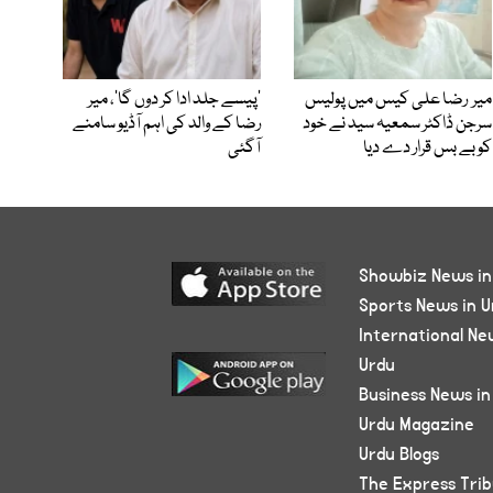
میر رضا علی کیس میں پولیس
’پیسے جلد ادا کر دوں گا‘، میر
سرجن ڈاکٹر سمعیہ سید نے خود
رضا کے والد کی اہم آڈیو سامنے
کو بے بس قرار دے دیا
آگئی
Showbiz News in
Sports News in U
International Ne
Urdu
Business News in
Urdu Magazine
Urdu Blogs
The Express Tri