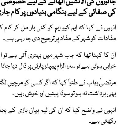
جانوروں کی الائشیں اٹھانے کے لیے خصوصی 
کی صفائی کے لیے ہنگامی بنیادوں پر کام جار
انہوں نے کہا کہ ایم کیو ایم کو کئی بار مل کر 
مفادات کو شہر کے مفاد پر ترجیح دی جا رہی ہے۔
ان کا کہنا تھا کہ جب شہر میں بہتری آتی ہے تو ا
خرابی ہوتی ہے تو سارا الزام پیپلز پارٹی پر ڈال دیا جاتا
مرتضیٰ وہاب نے طنزاً کہا کہ اگر کسی کو مرچیں لگتی 
بھی برداشت نہ ہو تو سوڈا پیئیں اور خوش رہیں۔
انہوں نے واضح کیا کہ ان کی ٹیم بیان بازی کے بج
رکھتی ہے۔