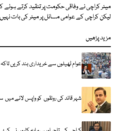
میئر کراچی نے وفاقی حکومت پر تنقید کرتے ہوئے کہا
لیکن کراچی کے عوامی مسائل پر میئر کی بات نہیں
مزید پڑھیں
عوام ٹھیلوں سے خریداری بند کریں تاکہ 
شہر قائد کی رونقوں کو واپس لانے میں س
کراچی کے تاجر اور سرمایہ کاروں نے کبھی