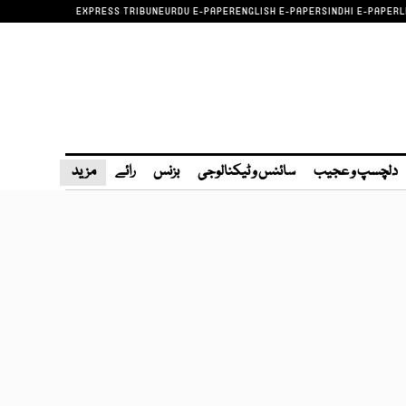
EXPRESS TRIBUNE
URDU E-PAPER
ENGLISH E-PAPER
SINDHI E-PAPER
L
دلچسپ و عجیب
سائنس و ٹیکنالوجی
بزنس
رائے
مزید