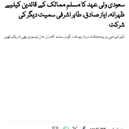
سعودی ولی عہد کا مسلم ممالک کے قائدین کیلیے
ظہرانہ، ایاز صادق، طاہر اشرفی سمیت دیگر کی
شرکت
ظہرانے میں وزیرمملکت سردار یوسف، گورنر سندھ کامران خان ٹیسوری بھی شریک تھے
ویب ڈیسک
June 07, 2025