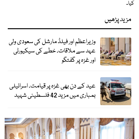
کیا۔
مزید پڑھیں
وزیراعظم اور فیلڈ مارشل کی سعودی ولی
عہد سے ملاقات، خطے کی سیکیورٹی
اور غزہ پر گفتگو
عید کے دن بھی غزہ پر قیامت، اسرائیلی
بمباری میں مزید 42 فلسطینی شہید