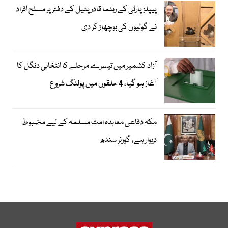
پیپلز پارٹی کے رہنما قادر پٹیل کے دفتر پر مسلح افراد
نے گولیوں کی بوچھاڑ کر دی
آزاد کشمیر میں تیسرے مرحلے کا انتخابی دنگل کا
آغاز ہو گیا، 4 حلقوں میں پولنگ شروع
مکہ دفاعی معاہدہ امت مسلمہ کے لیے مضبوط
دیوار ہے، گورنر سندھ