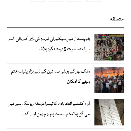
متعلقہ
بلوچستان میں سیکیورٹی فورسز کی بڑی کارروائی، اہم
سرغنہ سمیت 5 دہشتگرد ہلاک
ملک بھر کے بجلی صارفین کے لیے بڑا ریلیف ختم
ہونے کا امکان
آزاد کشمیر انتخابات کا تیسرا مرحلہ، پولنگ سے قبل
ہی گن پوائنٹ پر بیلٹ پیپرز چھین لیے گئے