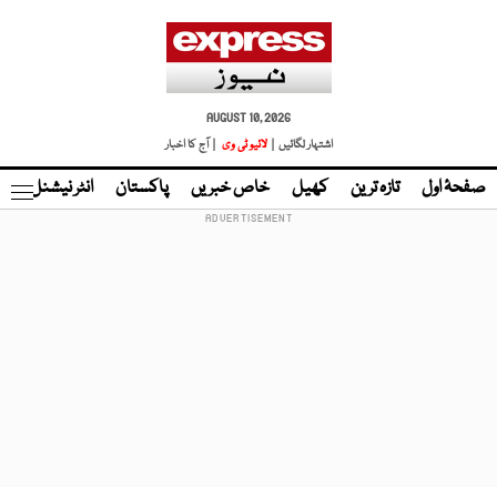
AUGUST 10, 2026
اشتہار لگائیں |
لائیو ٹی وی
| آج کا اخبار
صفحۂ اول
تازہ ترین
کھیل
خاص خبریں
پاکستان
انٹر نیشنل
ٹا