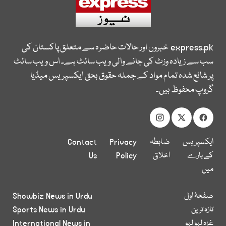
express.pk
خبروں اور حالات حاضرہ سے متعلق پاکستان کی
سب سے زیادہ وزٹ کی جانے والی ویب سائٹ ہے۔ اس ویب سائٹ
پر شائع شدہ تمام مواد کے جملہ حقوق بحق ایکسپریس میڈیا
گروپ محفوظ ہیں۔
ایکسپریس
ضابطہ
Privacy
Contact
کے بارے
اخلاق
Policy
Us
میں
صفحۂ اول
Showbiz News in Urdu
تازہ ترین
Sports News in Urdu
غزہ لہو لہو
International News in