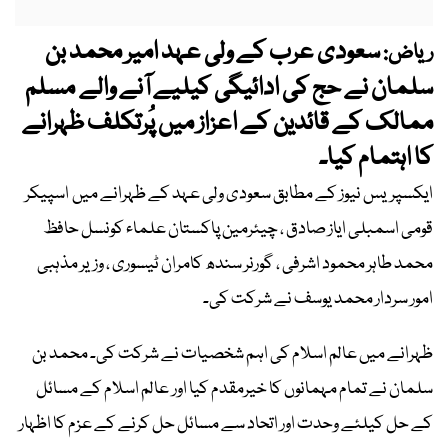
سعودی عرب کے ولی عہد امیر محمد بن
ریاض:
سلمان نے حج کی ادائیگی کیلیے آنے والے مسلم
ممالک کے قائدین کے اعزاز میں پُرتکلف ظہرانے
کا اہتمام کیا۔
ایکسپریس نیوز کے مطابق سعودی ولی عہد کے ظہرانے میں اسپیکر
قومی اسمبلی ایاز صادق ، چیئرمین پاکستان علماء کونسل حافظ
محمد طاہر محمود اشرفی ، گورنر سندھ کامران ٹیسوری ، وزیر مذہبی
امور سردار محمد یوسف نے شرکت کی۔
ظہرانے میں عالم اسلام کی اہم شخصیات نے شرکت کی۔ محمد بن
سلمان نے تمام مہمانوں کا خیرمقدم کیا اور عالم اسلام کے مسائل
کے حل کیلئے وحدت اور اتحاد سے مسائل حل کرنے کے عزم کا اظہار