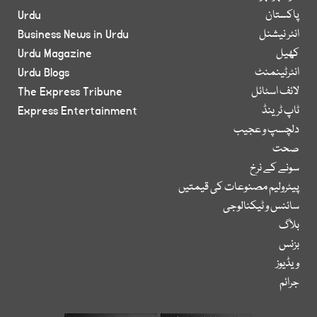
پاکستان
Urdu
انٹر نیشنل
Business News in Urdu
کھیل
Urdu Magazine
انٹرٹینمنٹ
Urdu Blogs
لائف اسٹائل
The Express Tribune
ٹاپ ٹرینڈ
Express Entertainment
دلچسپ و عجیب
صحت
سونے کے نرخ
پیٹرولیم مصنوعات کی قیمتیں
سائنس و ٹیکنالوجی
بلاگ
بزنس
ویڈیوز
جرائم