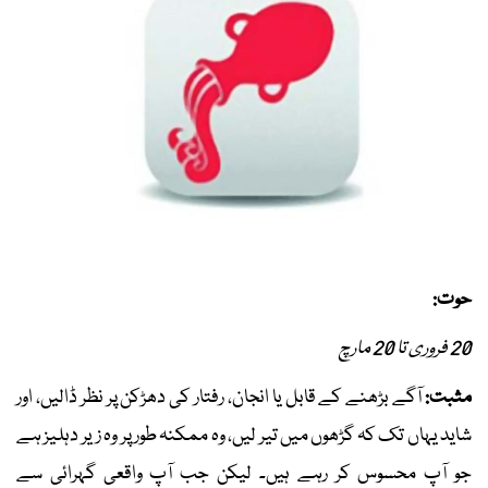
حوت:
20 فروری تا 20 مارچ
مثبت:
آگے بڑھنے کے قابل یا انجان، رفتار کی دھڑکن پر نظر ڈالیں، اور
شاید یہاں تک کہ گڑھوں میں تیر لیں، وہ ممکنہ طور پر وہ زیر دہلیز ہے
جو آپ محسوس کر رہے ہیں۔ لیکن جب آپ واقعی گہرائی سے