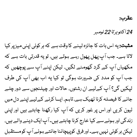
عقرب:
24 اکتوبر تا 22 نومبر
مثبت:
یہ اس بات کا جائزہ لینے کا وقت ہے کہ ہر کوئی اپنی میز پر کیا
لاتا ہے۔ جب آپ پھل پھول رہے ہوتے ہیں، تو یہ قدرتی بات ہے کہ
مکھیاں آپ کے گرد گھومنے لگیں، لیکن اپنے آپ سے پوچھیں کہ
جب آپ کو مدد کی ضرورت ہوگی تو کیا یہ اب بھی آپ کی طرف
لپکیں گی؟ آپ کےلیے ان رشتوں، حالات اور چیلنجوں سے دور چلے
جانے کا فیصلہ کرنا ٹھیک ہے، تاہم، ایسا کرنے کےلیے اپنے دل میں
ٹیون کریں اور اس پر غور کریں کہ آپ کیا رکھنا چاہتے ہیں اور اپنی
زندگی اور ہونے سے کیا خارج کرنا چاہتے ہیں۔ آپ ایک دینے والے ہیں،
لیکن ہر کوئی نہیں ہے۔ اور فرق کو پہچاننا جانتے ہوئے آپ کو مستقبل