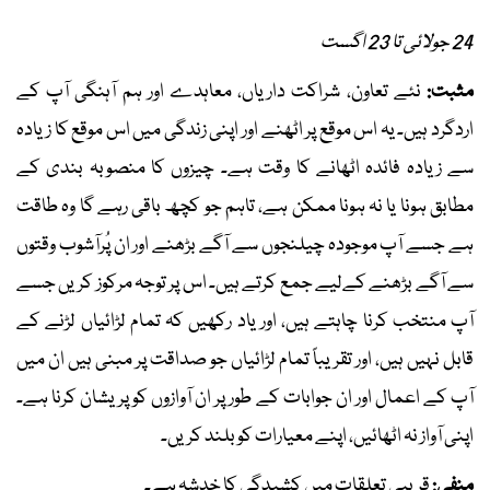
24 جولائی تا 23 اگست
مثبت:
نئے تعاون، شراکت داریاں، معاہدے اور ہم آہنگی آپ کے
اردگرد ہیں۔ یہ اس موقع پر اٹھنے اور اپنی زندگی میں اس موقع کا زیادہ
سے زیادہ فائدہ اٹھانے کا وقت ہے۔ چیزوں کا منصوبہ بندی کے
مطابق ہونا یا نہ ہونا ممکن ہے، تاہم جو کچھ باقی رہے گا وہ طاقت
ہے جسے آپ موجودہ چیلنجوں سے آگے بڑھنے اور ان پُرآشوب وقتوں
سے آگے بڑھنے کےلیے جمع کرتے ہیں۔ اس پر توجہ مرکوز کریں جسے
آپ منتخب کرنا چاہتے ہیں، اور یاد رکھیں کہ تمام لڑائیاں لڑنے کے
قابل نہیں ہیں، اور تقریباً تمام لڑائیاں جو صداقت پر مبنی ہیں ان میں
آپ کے اعمال اور ان جوابات کے طور پر ان آوازوں کو پریشان کرنا ہے۔
اپنی آواز نہ اٹھائیں، اپنے معیارات کو بلند کریں۔
منفی:
قریبی تعلقات میں کشیدگی کا خدشہ ہے۔