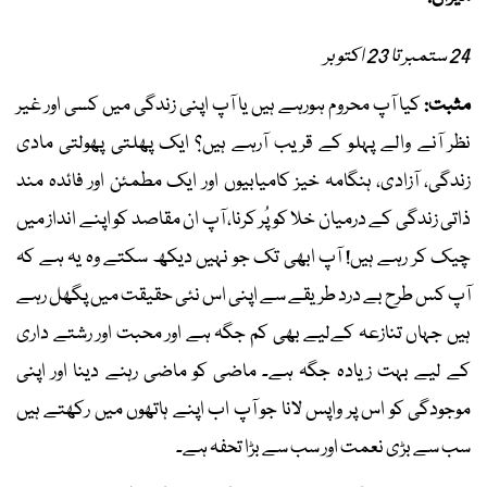
24 ستمبر تا 23 اکتوبر
مثبت:
کیا آپ محروم ہورہے ہیں یا آپ اپنی زندگی میں کسی اور غیر
نظر آنے والے پہلو کے قریب آرہے ہیں؟ ایک پھلتی پھولتی مادی
زندگی، آزادی، ہنگامہ خیز کامیابیوں اور ایک مطمئن اور فائدہ مند
ذاتی زندگی کے درمیان خلا کو پُر کرنا، آپ ان مقاصد کو اپنے انداز میں
چیک کر رہے ہیں! آپ ابھی تک جو نہیں دیکھ سکتے وہ یہ ہے کہ
آپ کس طرح بے درد طریقے سے اپنی اس نئی حقیقت میں پگھل رہے
ہیں جہاں تنازعہ کےلیے بھی کم جگہ ہے اور محبت اور رشتے داری
کے لیے بہت زیادہ جگہ ہے۔ ماضی کو ماضی رہنے دینا اور اپنی
موجودگی کو اس پر واپس لانا جو آپ اب اپنے ہاتھوں میں رکھتے ہیں
سب سے بڑی نعمت اور سب سے بڑا تحفہ ہے۔