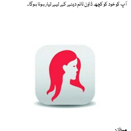
آپ کو خود کو کچھ ڈاؤن ٹائم دینے کے لیے تیار ہونا ہوگا۔
میزان: