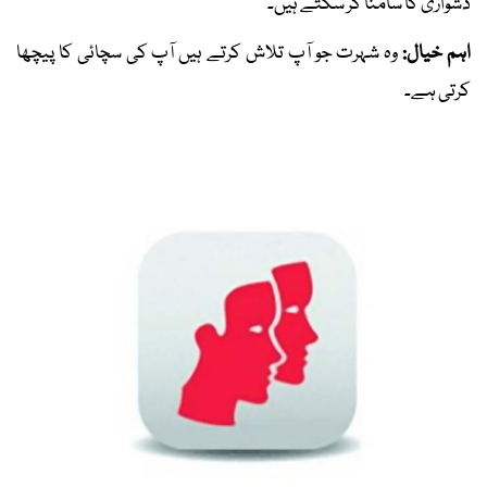
دشواری کا سامنا کر سکتے ہیں۔
اہم خیال:
وہ شہرت جو آپ تلاش کرتے ہیں آپ کی سچائی کا پیچھا
کرتی ہے۔