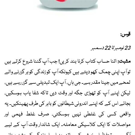
قوس:
23 نومبر تا 22 دسمبر
مثبت:
اتنا حساب کتاب کرنا بند کریں! جب آپ گننا شروع کرتے ہیں
تو آپ اپنی چمک کھو دیتے ہیں کیونکہ آپ کو زندگی کو ہر گزرنے والے
لمحے میں جینا مقدر ہے۔ جی ہاں، آپ ایک تبدیلی سے گزر رہے ہیں،
لیکن اپنے آپ کو تھوڑی جگہ اور وقت دیں تاکہ شفا یاب ہوسکیں،
بجائے اس کے کہ اپنے اندرونی شیطانوں کو باہر کی طرف پھینکیں۔ یہ
واقعی کسی کی غلطی نہیں ہوسکتی، صرف غلط فہمی اور
مواصلات کا ایک کلاسیکی معاملہ۔ ایک شاندار وقت آپ کے لیے