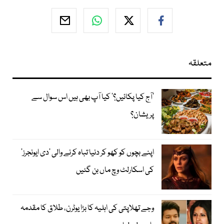
متعلقہ
’آج کیا پکائیں؟‘ کیا آپ بھی ہیں اس سوال سے
پریشان؟
اپنے بچوں کو کھو کر دنیا تباہ کرنے والی ’دی ایونجرز‘
کی اسکارلٹ وچ ماں بن گئیں
وجے تھلاپتی کی اہلیہ کا بڑا یوٹرن، طلاق کا مقدمہ