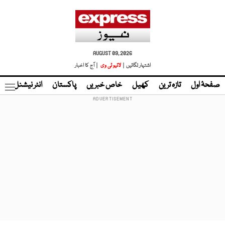
AUGUST 09, 2026
اشتہار لگائیں |
لائیو ٹی وی
| آج کا اخبار
صفحۂ اول
تازہ ترین
کھیل
خاص خبریں
پاکستان
انٹر نیشنل
ٹا