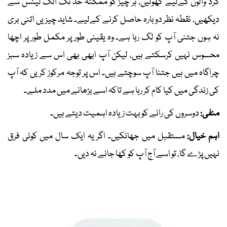
گرد والوں کےلیے کھولیں، ہر چیز کو ممکنہ حد تک الگ لینس سے
دیکھیں، نقطہ نظر دوبارہ حاصل کرنے کےلیے۔ شاید چیزیں اتنی بری
نہ ہوں جتنی آپ کو لگ رہا ہے۔ وہ یقینی طور پر مکمل طور پر اچھا
محسوس نہیں کرسکتے ہیں، لیکن آپ ابھی بھی اس سے زیادہ سبز
چراگاہ میں ہیں جتنا آپ سوچتے ہیں۔ اس پر توجہ مرکوز کریں کہ آپ
کی زندگی میں کیا کام کر رہا ہے تاکہ اسے بڑھانے میں مدد ملے۔
منفی:
دوسروں کی رائے کو بہت زیادہ اہمیت دیتے ہیں۔
اہم خیال:
مستقبل میں جھانکیں۔ اگر یہ ایک سال میں کوئی فرق
نہیں پڑے گا، تو اسے آج آپ کو کھا جانے نہ دیں۔