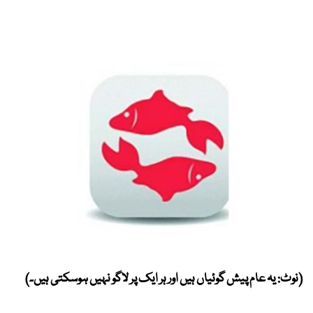
(نوٹ: یہ عام پیش گوئیاں ہیں اور ہر ایک پر لاگو نہیں ہوسکتی ہیں۔)