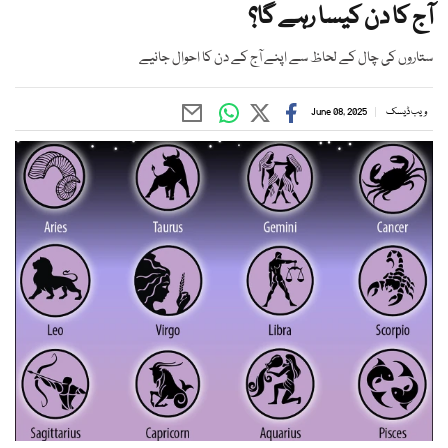
آج کا دن کیسا رہے گا؟
ستاروں کی چال کے لحاظ سے اپنے آج کے دن کا احوال جانیے
ویب ڈیسک
June 08, 2025