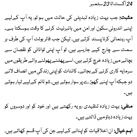
24 اگست تا 23 ستمبر
مثبت:
جب بہت زیادہ تبدیلی کی حالت میں ہو تو، یہ آپ کےلیے
اپنے اندرونی سکون اور امن میں ہائبرنیٹ کرنے کا وقت ہوسکتا ہے۔
آپ رہنمائی کرنا پسند کرتے ہیں، لیکن جب فائر بولٹ آپ کی طرف ہر
سمت سے چارج کیے جارہے ہیں، تو آپ اپنی توانائی کو نقصان سے
بچانے میں زیادہ خرچ کرتے ہیں، اسے پھلنے پھولنے والے طریقوں میں
سرمایہ کاری کرنے کے بجائے۔ کائنات کو اپنی زندگی میں انصاف لانے
دو جبکہ آپ اپنے گھوڑے پر سوار ہوتے ہیں، شو ٹائم کےلیے تیار ہوتے
ہیں۔
منفی:
بہت زیادہ تنقیدی رویہ رکھتے ہیں اور خود کو اور دوسروں کو
بہت زیادہ دباؤ میں ڈالتے ہیں۔
اہم خیال:
ان اخلاقیات کو اپنانے کےلیے جن کی آپ قسم کھاتے ہیں،