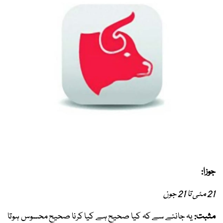
جوزا:
21 مئی تا 21 جون
مثبت:
یہ جاننے سے کہ کیا صحیح ہے کیا کرنا صحیح محسوس ہوتا