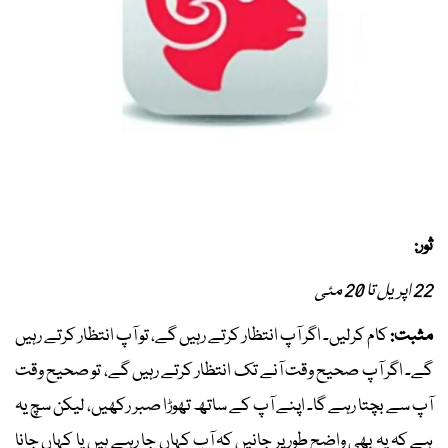
ثور:
22 اپریل تا 20 مئی
مثبت:
کام کرلیں۔ اگر آپ انتظار کرتے رہیں گے، تو آپ انتظار کرتے رہیں
گے۔ اگر آپ صحیح وقت آنے تک انتظار کرتے رہیں گے، تو صحیح وقت
آپ سے بچتا رہے گا۔ اپنے آپ کے ساتھ تھوڑا صبر رکھیں، لیکن سچ یہ
ہے کہ یہ بھی واضح طور پر جانیں کہ آپ کہاں جا رہے ہیں یا کہاں جانا