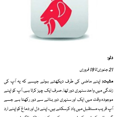
دلو:
21 جنوری تا 19 فروری
مثبت:
اپنے ماضی کی طرف دیکھتے ہوئے جیسے کہ یہ آپ کی
زندگی میں واحد سنہری دور تھا، صرف ایک چیز کرتا ہے، آپ کو اپنے
موجودہ وقت میں ایک اور سنہری دور بنانے سے دور رکھتا ہے جسے
آپ قریب مستقبل میں یاد کرسکتے ہیں۔ اپنے دل اور دماغ کو اپنے ارد