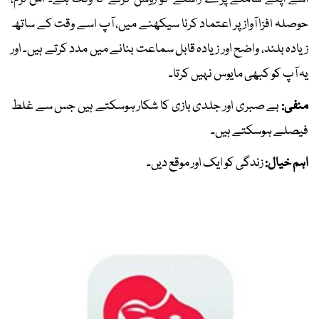
حوصلہ افزا آواز پر اعتماد کرنا سیکھنے میں، آپ اسے وقت کے ساتھ
زیادہ بلند، واضح اور زیادہ قابل سماعت بنانے میں مدد کرتے ہیں۔ اور
یہ آپ کو کبھی مایوس نہیں کرتا۔
منفی:
بے صبری اور جلدی بازی کا شکار ہوسکتے ہیں جس سے غلط
فیصلے ہوسکتے ہیں۔
اہم خیال:
زندگی کو ایک اور موقع دیں۔