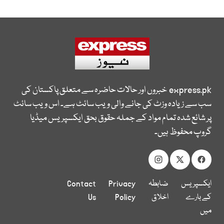
express.pk
خبروں اور حالات حاضرہ سے متعلق پاکستان کی
سب سے زیادہ وزٹ کی جانے والی ویب سائٹ ہے۔ اس ویب سائٹ
پر شائع شدہ تمام مواد کے جملہ حقوق بحق ایکسپریس میڈیا
گروپ محفوظ ہیں۔
ایکسپریس
ضابطہ
Privacy
Contact
کے بارے
اخلاق
Policy
Us
میں