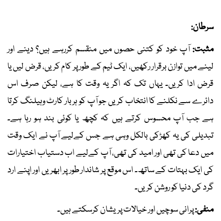
سرطان:
مثبت:
آپ خود کو کتنی حصوں میں منقسم کررہے ہیں؟ دینے اور
لینے میں توازن برقرار رکھیں، ایک ٹیم کے طور پر کام کریں، قرض لیں یا
قرض ادا کریں۔ یہاں تک کہ اگر یہ وقت کا ہے، لیکن صرف اس
دائرے سے نکلنے کا انتخاب کریں جو آپ کو ہر بار کارٹ وہیلنگ کرتا
ہے جب آپ محسوس کرتے ہیں کہ کچھ یا کوئی بند ہو رہا ہے۔
تبدیلی کی یہ کھڑکی بالکل وہی ہے جس کےلیے آپ نے ایک وقت
میں دعا کی تھی اور امید کی تھی، آپ کےلیے اب دستیاب اختیارات
کی ایک بہتات کے ساتھ۔ اس موقع پر شاندار طور پر ابھریں اور اپنے ارد
گرد کی دنیا کو روشن کریں۔
منفی:
پرانی سوچیں اور خیالات پریشان کرسکتے ہیں۔