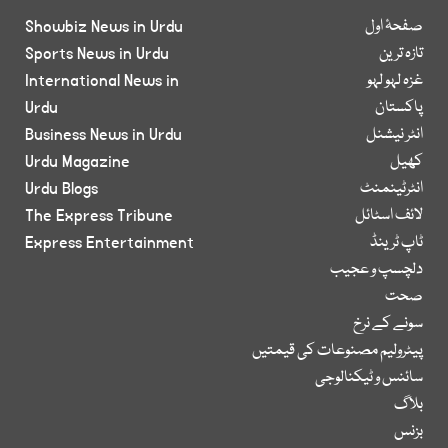
صفحۂ اول
Showbiz News in Urdu
تازہ ترین
Sports News in Urdu
غزہ لہو لہو
International News in
پاکستان
Urdu
انٹر نیشنل
Business News in Urdu
کھیل
Urdu Magazine
انٹرٹینمنٹ
Urdu Blogs
لائف اسٹائل
The Express Tribune
ٹاپ ٹرینڈ
Express Entertainment
دلچسپ و عجیب
صحت
سونے کے نرخ
پیٹرولیم مصنوعات کی قیمتیں
سائنس و ٹیکنالوجی
بلاگ
بزنس