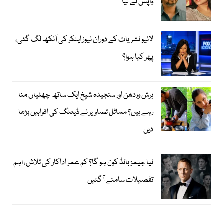
واپس لے لیا
لائیو نشریات کے دوران نیوز اینکر کی آنکھ لگ گئی،
پھر کیا ہوا؟
ہرش وردھن اور سنجیدہ شیخ ایک ساتھ چھٹیاں منا
رہے ہیں؟ مماثل تصاویر نے ڈیٹنگ کی افواہیں بڑھا
دیں
نیا جیمز بانڈ کون ہو گا؟ کم عمر اداکار کی تلاش، اہم
تفصیلات سامنے آگئیں