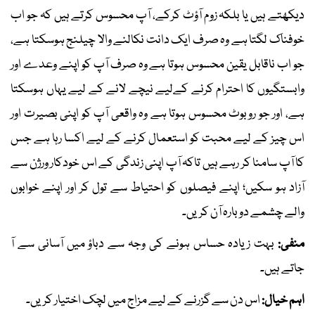
دیکھتے ہیں یا بلکہ زوم آؤٹ کرکے، آپ محسوس کرتے ہیں کہ جو اب
خوفناک لگتا ہے وہ صرف ایک دانت نکالنے والا چیلنج ہوسکتا ہے،
جو اب ناقابل یقین محسوس ہوتا ہے وہ صرف آپ کو اپنے وعدے اور
وابستگیوں کا احترام کرنے کےلیے نیچے لانے کے لیے یہاں ہوسکتا
ہے، اور جو روبوٹ محسوس ہوتا ہے وہ واقعی آپ کو اپنی بصیرت اور
اس چیز کے لیے محبت کو استعمال کرنے کے لیے اکسا رہا ہے جس
کا آپ سامنا کر رہے ہیں تاکہ آپ اپنی زندگی کے اس خودکار ورژن سے
آزاد ہو سکیں؛ اپنے فیصلوں کو احتیاط سے تول کر اور اپنے خوابوں
والے چشمے دوبارہ آن کریں۔
منفی:
بہت زیادہ حساس ہونے کی وجہ سے دباؤ میں آسانی سے آ
جاتے ہیں۔
اہم خیال:
اس دن سے گزرنے کے لیے مزاج میں لچک اختیار کریں۔