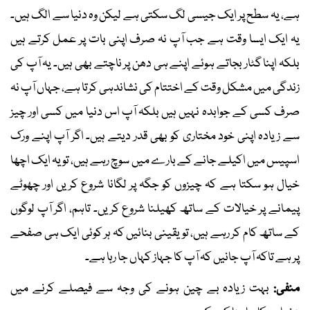
ہے، یہ سطح پر ایک جیسی لگ سکتی ہے لیکن وہ دنیا سے الگ ہیں۔
یہ ایک ایسا وقت ہے جب آپ نہ صرف اپنی بات پر عمل کرتے ہیں
بلکہ اپنا گٹار بجاتے ہوئے اپنے ہی دھن پر ناچتے بھی ہیں۔ یہ آپ کی
زندگی میں مشکل وقت کے اختتام کی نشاندہی کرتا ہے، جہاں آپ نہ
صرف کسی کے جوابدہ نہیں ہیں بلکہ آپ اس دنیا میں کسی اور چیز
سے زیادہ اپنی خود مختاری کو بھی قدر دیتے ہیں۔ اگر آپ اپنے ورک
اسپیس میں اکیلے جانے کے بارے میں سوچ رہے ہیں، تو یہ ایک اچھا
خیال ہو سکتا ہے کہ چیزوں کو جگہ پر لگانا شروع کریں اور چھوٹے
پیمانے پر خیالات کے ساتھ کھیلنا شروع کریں۔ تاہم، اگر آپ لوگوں
کے ساتھ کام کر رہے ہیں، تو یقینی بنائیں کہ ہر کوئی ایک ہی صفحے
پر ہے تاکہ آپ جانیں کہ آپ کا جہاز کہاں جا رہا ہے۔
منفی:
بہت زیادہ بے چین ہونے کی وجہ سے فیصلے کرنے میں