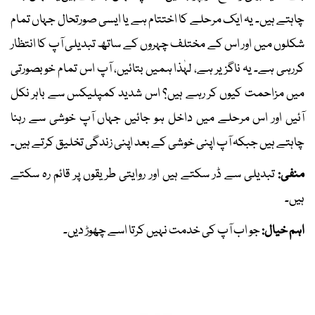
چاہتے ہیں۔ یہ ایک مرحلے کا اختتام ہے یا ایسی صورتحال جہاں تمام
شکلوں میں اور اس کے مختلف چہروں کے ساتھ تبدیلی آپ کا انتظار
کررہی ہے۔ یہ ناگزیر ہے، لہٰذا ہمیں بتائیں، آپ اس تمام خوبصورتی
میں مزاحمت کیوں کر رہے ہیں؟ اس شدید کمپلیکس سے باہر نکل
آئیں اور اس مرحلے میں داخل ہو جائیں جہاں آپ خوشی سے رہنا
چاہتے ہیں جبکہ آپ اپنی خوشی کے بعد اپنی زندگی تخلیق کرتے ہیں۔
منفی:
تبدیلی سے ڈر سکتے ہیں اور روایتی طریقوں پر قائم رہ سکتے
ہیں۔
اہم خیال:
جو اب آپ کی خدمت نہیں کرتا اسے چھوڑ دیں۔