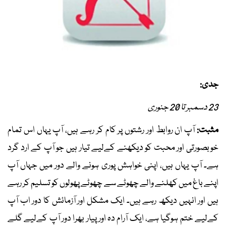
جدی:
23 دسمبر تا 20 جنوری
مثبت:
آپ ان روابط اور رشتوں پر کام کر رہے ہیں، آپ یہاں اس تمام
خوبصورتی اور محبت کو دیکھنے کےلیے تیار ہیں جو آپ کے ارد گرد
ہے۔ آپ یہاں ہیں، اپنی خواہش پوری ہونے والے دور میں جہاں آپ
اپنے باغ میں کھلنے والے چھوٹے سے چھوٹے پھولوں کو تسلیم کر رہے
ہیں اور انہیں دیکھ رہے ہیں۔ ایک مشکل اور آزمائش کا دور اب آپ
کےلیے ختم ہوگیا ہے، ایک آرام دہ اور پیار بھرا دور آپ کےلیے گلے