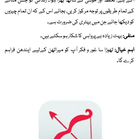
آگے ہے، تحفظ اور خوشی کے ساتھ بھرا ہوا۔ زندگی کو جشن منانے
کے تمام طریقوں پر توجہ مرکوز کریں، بجائے اس کے کہ ان تمام چیزوں
کو دیکھا جائے جن میں بہتری کی ضرورت ہے۔
منفی:
بہت زیادہ بے پرواہی کا شکار ہو سکتے ہیں۔
اہم خیال:
تھوڑا سا غور و فکر آپ کو میراتھن کےلیے ایندھن فراہم
کرے گا۔