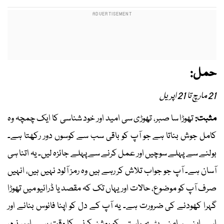
حمل:
21 مارچ تا 21 اپریل
مثبت:
تھوڑا سا صبر، تھوڑی سی امید اور خود شناسی کا ایک چمچہ وہ
کامل جوش بناتا ہے جو آپ کو باقی سب سے کوسوں دور رکھتا ہے۔
بولنے سے پہلے سوچیں اور عمل کرنے سے پہلے جائزہ لیں۔ یہ اتنا ہی
آسان ہے۔ آپ جو جواب تلاش کر رہے ہیں وہ رمز آلود نہیں ہیں، انہیں
صرف آپ کو موضوع، حالات اور یہاں تک کہ مقصد یا ڈرائیو میں تھوڑا
گہرا کھودنے کی ضرورت ہے۔ یہ آپ کے دل کو اپنا فانوس بنانے اور
اسے اپنے سامنے پڑے راستے کو روشن کرنے کا وقت ہے۔ اس نرم،