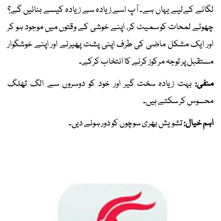
لگانے کےلیے یہاں ہے۔ آپ اسے زیادہ سے زیادہ کیسے بنائیں گے؟
چھوٹے لمحات کو سمیٹ کر، اپنے خوشی کے وقتوں میں موجود ہو کر
اور ایک مشکل ماضی کی طرف اپنی پشت پھیرنے اور اپنے خوشگوار
مستقبل پر توجہ مرکوز کرنے کا انتخاب کرکے۔
منفی:
بہت زیادہ سخت گیر اور خود کو دوسروں سے الگ تھلگ
محسوس کر سکتے ہیں۔
اہم خیال:
تشویش بھری سوچوں کو دور ہونے دیں۔