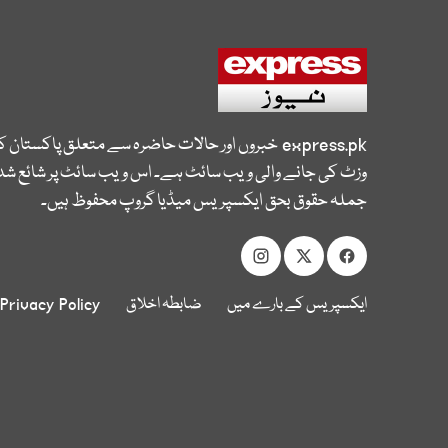
express.pk
خبروں اور حالات حاضرہ سے متعلق پاکستان 
وزٹ کی جانے والی ویب سائٹ ہے۔ اس ویب سائٹ پر شائع شدہ
جملہ حقوق بحق ایکسپریس میڈیا گروپ محفوظ ہیں۔
ایکسپریس کے بارے میں
ضابطہ اخلاق
Privacy Policy