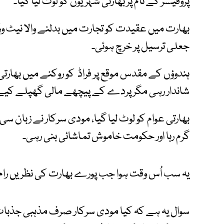
پروفیسر کے نام پر بھارتی شہریوں کو لوٹ لیا گیا۔
بھارت میں عقیدت کو تجارت میں بدلنے والا نیٹ و
جعلی ترسیل پر خرچ ہوئی۔
ہندوؤں کے مقدس موقع پر فراڈ کو روکنے میں بھارتی 
شاندار رہی مگر پردے کے پیچھے مالی گھپلے کیے
بھارتی عوام کو لوٹ لیا گیا، مودی سرکار نے زبان سی
گرم رہا اور حکومت خاموش تماشائی بنی رہی۔
یہ سب اُس وقت ہوا جب پورے بھارت کی نظریں رام م
سوال یہ ہے کہ کیا مودی سرکار صرف مذہبی جذبا