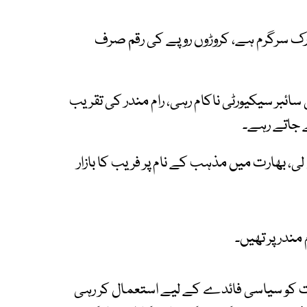
رک سرگرم ہے، کروڑوں روپے کی رقم صرف
سائبر سیکیورٹی ناکام رہی، رام مندر کی تقریب
 جاتے رہے۔
 لی، بھارت میں مذہب کے نام پر فریب کا بازار
ندر پر تھیں۔
ت کو سیاسی فائدے کے لیے استعمال کر رہی