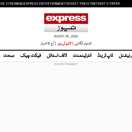
IVE STREAMING
EXPRESS ENTERTAINMENT
CRICKET PAKISTAN
TODAY'S PAPER
AUGUST 05, 2026
اشتہار لگائیں |
لائیو ٹی وی
| آج کا اخبار
ر نیشنل
ٹاپ ٹرینڈ
انٹرٹینمنٹ
لائف اسٹائل
فیکٹ چیک
صحت