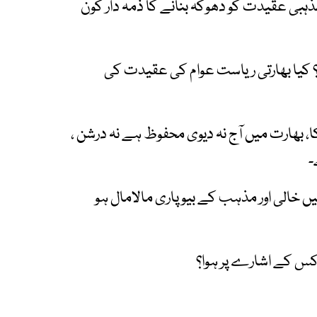
بی عقیدت کو دھوکہ بنانے کا ذمہ دار کون
؟ کیا بھارتی ریاست عوام کی عقیدت کی
ا، بھارت میں آج نہ دیوی محفوظ ہے نہ درشن ،
۔
 خالی اور مذہب کے بیوپاری مالامال ہو
 کس کے اشارے پر ہوا؟