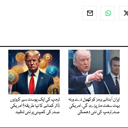
ایران آبنائے ہرمز کو کھول دے ورنہ
ٹرمپ کی ایک پوسٹ سے کروڑوں
بہت سخت مار پڑے گی، امریکی
ڈالر کمانے کا نیا طریقہ؟ امریکی
صدر ٹرمپ کی نئی دھمکی
صدر کی کمپنی پر نئی تنقید