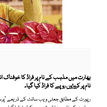
بھارت میں مذہب کے نام پر فراڈ کا خوفناک ان
نام پر کروڑوں روپے کا فراڈ کیا گیا۔
رپورٹ کے مطابق جعلی ویب سائٹ کے ذریعے "پرساد"