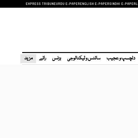
EXPRESS TRIBUNE
URDU E-PAPER
ENGLISH E-PAPER
SINDHI E-PAPER
L
دلچسپ و عجیب
سائنس و ٹیکنالوجی
بزنس
رائے
مزید