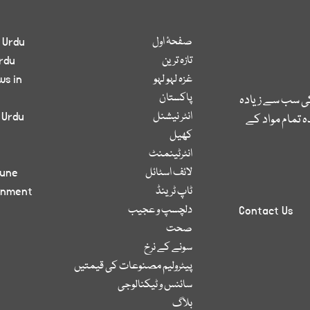
صفحۂ اول
 Urdu
تازہ ترین
rdu
غزہ لہو لہو
ws in
پاکستان
کی سب سے زیادہ
انٹر نیشنل
 Urdu
 تمام مواد کے
کھیل
انٹرٹینمنٹ
لائف اسٹائل
bune
ٹاپ ٹرینڈ
inment
دلچسپ و عجیب
Contact Us
صحت
سونے کے نرخ
پیٹرولیم مصنوعات کی قیمتیں
سائنس و ٹیکنالوجی
بلاگ