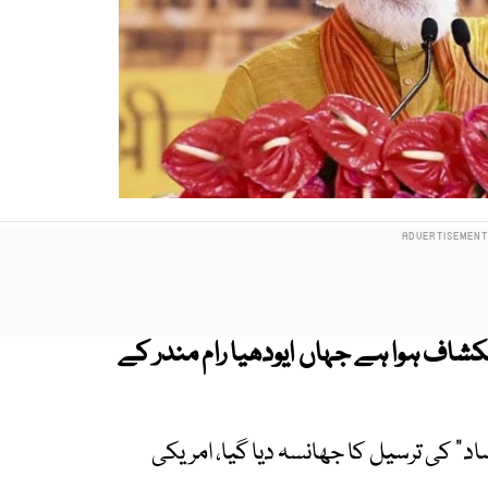
کشاف ہوا ہے جہاں ایودھیا رام مندر کے
 کی ترسیل کا جھانسہ دیا گیا، امریکی