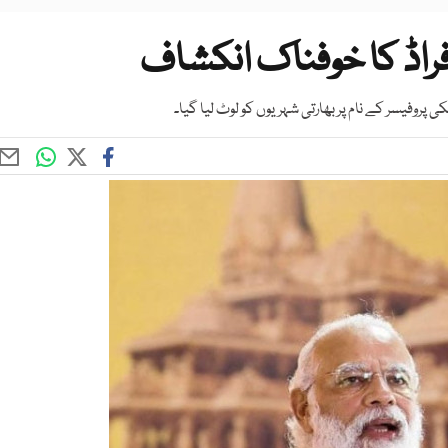
راڈ کا خوفناک انکشاف
پروفیسر کے نام پر بھارتی شہریوں کو لوٹ لیا گیا۔