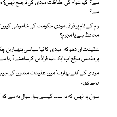
ہے؟ کیا عوام کی حفاظت مودی کی ترجیح نہیں؟ مذہ
ہے؟
رام کے نام پر فراڈ، مودی حکومت کی خاموشی کیوں
محافظ ہے یا مجرم؟
عقیدت اور دھوکہ، مودی کا نیا سیاسی ہتھیار بن چک
ہر مقدس موقع اب ایک نیا فراڈ بن کر سامنے آ رہا ہے
مودی کے 'نئے بھارت' میں عقیدت مندوں کی جیبیں
رہے ہیں۔
سوال یہ نہیں کہ یہ سب کیسے ہوا، سوال یہ ہے کہ