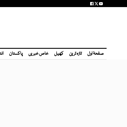
صفحۂ اول
تازہ ترین
کھیل
خاص خبریں
پاکستان
انٹ