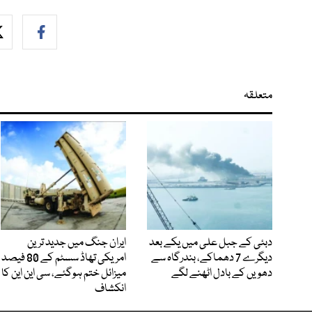
متعلقہ
دبئی کے جبل علی میں یکے بعد
ایران جنگ میں جدید ترین
دیگرے 7 دھماکے، بندرگاہ سے
امریکی تھاڈ سسٹم کے 80 فیصد
دھویں کے بادل اٹھنے لگے
میزائل ختم ہوگئے، سی این این کا
انکشاف