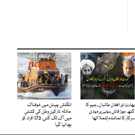
بھارت اور افغان طالبان رجیم کا
انگلش چینل میں خوفناک
گٹھ جوڑ فاش ہونے پر مودی
حادثہ، تارکین وطن کی کشتی
سرکار کا نمائندہ تِلملا اٹھا
میں آگ لگ گئی، 173 افراد کو
بچا لیا گیا