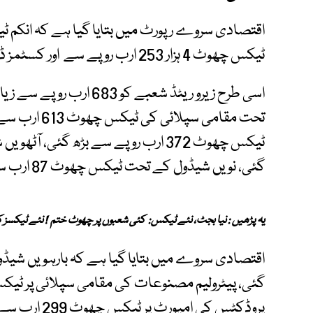
ٹیکس چھوٹ 4 ہزار 253 ارب روپے سے اور کسٹمز ڈیوٹی کی چھوٹ 786 ارب روپے تک پہنچ گئی۔
اسی طرح زیرو ریٹڈ شعبے 
تحت مقامی سپل
گئی، نویں شیڈول کے تحت ٹیکس چھوٹ 87 ارب سے بڑھ گئی۔
یہ پڑھیں : نیا بجٹ، نئے ٹیکس: کئی شعبوں پر چھوٹ ختم ! نئے ٹیکسز 
پروڈکٹس کی ام