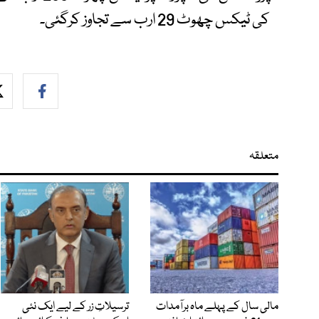
کی ٹیکس چھوٹ 29 ارب سے تجاوز کرگئی۔
متعلقہ
مالی سال کے پہلے ماہ برآمدات
ترسیلاتِ زر کے لیے ایک نئی