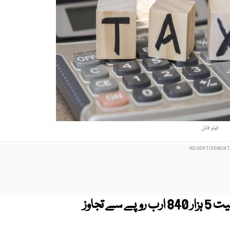
فوٹو: فائل
رواں مالی سال ٹیکس چھوٹ کی مالیت 5 ہزار 840 ارب روپے سے تجاوز