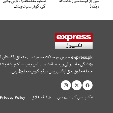
میں 31 فیصد سے زائد اضافہ
اسکیم جلد متعارف کرائی جائے
ریکارڈ
گی، گورنر اسٹیٹ بینک
express.pk
خبروں اور حالات حاضرہ سے متعلق پاکستان 
وزٹ کی جانے والی ویب سائٹ ہے۔ اس ویب سائٹ پر شائع شدہ
جملہ حقوق بحق ایکسپریس میڈیا گروپ محفوظ ہیں۔
ایکسپریس کے بارے میں
ضابطہ اخلاق
Privacy Policy