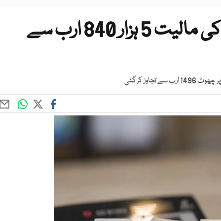
رواں مالی سال ٹیکس چھوٹ کی مالیت 5 ہزار 840 ارب سے