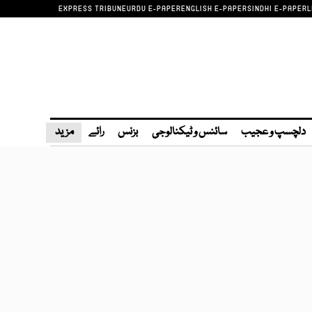
EXPRESS TRIBUNE
URDU E-PAPER
ENGLISH E-PAPER
SINDHI E-PAPER
L
دلچسپ و عجیب
سائنس و ٹیکنالوجی
بزنس
رائے
مزید