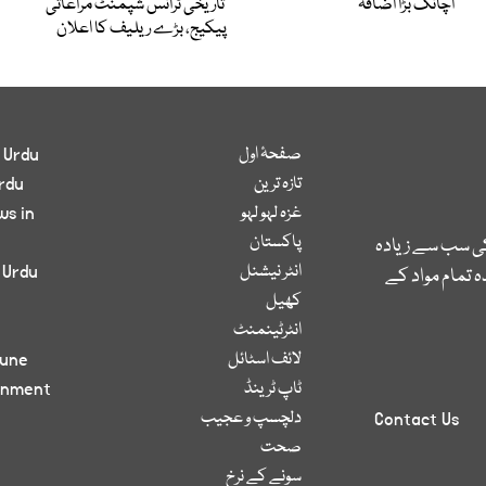
اچانک بڑا اضافہ
تاریخی ٹرانس شپمنٹ مراعاتی
پیکیج، بڑے ریلیف کا اعلان
صفحۂ اول
 Urdu
تازہ ترین
rdu
غزہ لہو لہو
ws in
پاکستان
کی سب سے زیادہ
انٹر نیشنل
 Urdu
 تمام مواد کے
کھیل
انٹرٹینمنٹ
لائف اسٹائل
bune
ٹاپ ٹرینڈ
inment
دلچسپ و عجیب
Contact Us
صحت
سونے کے نرخ