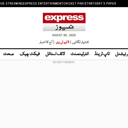
IVE STREAMING
EXPRESS ENTERTAINMENT
CRICKET PAKISTAN
TODAY'S PAPER
AUGUST 06, 2026
اشتہار لگائیں |
لائیو ٹی وی
| آج کا اخبار
ر نیشنل
ٹاپ ٹرینڈ
انٹرٹینمنٹ
لائف اسٹائل
فیکٹ چیک
صحت