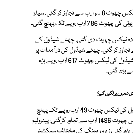
اقتصادی سروے رپورٹ میں بتایا گیا ہے کہ انکم ٹیکس چھوٹ 8 سو ارب سے تجاوز کر گئی، سیلز
کو 683 ارب روپے سے زیادہ ٹیکس چھوٹ دی گئی، چھٹے شیڈول کے
ائی کی ٹیکس چھوٹ 613 ارب سے تجاوز کر گئی، چھٹے شیڈول کی درآمدات پر
ٹیکس چھوٹ 372 ارب روپے سے بڑھ گئی، آٹھویں شیڈول کی ٹیکس چھوٹ 617 ارب روپے بڑھ
کن شعبوں پر لگیں گے؟
اقتصادی سروے میں بتایا گیا ہے کہ بارہویں شیڈول کی ٹیکس چھوٹ 49 ارب روپے تک پہنچ
گئی، پیٹرولیم مصنوعات کی مقامی سپلائی پر ٹیکس چھوٹ 1496 ارب سے تجاوز کرگئی، پیٹرولیم
پورٹ پر ٹیکس چھوٹ 299 ارب سے بڑھ گئی، زیرو ریٹنگ کی مختلف سیکشنز