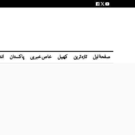
صفحۂ اول
تازہ ترین
کھیل
خاص خبریں
پاکستان
انٹ