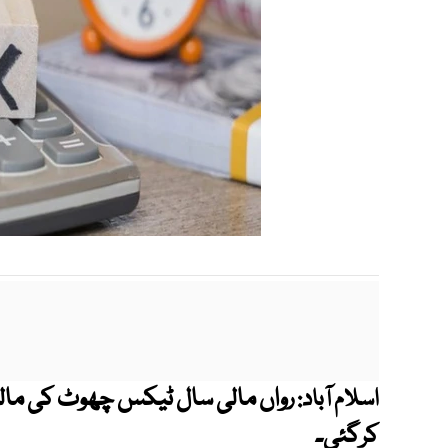
اسلام آباد:
کرگئی۔