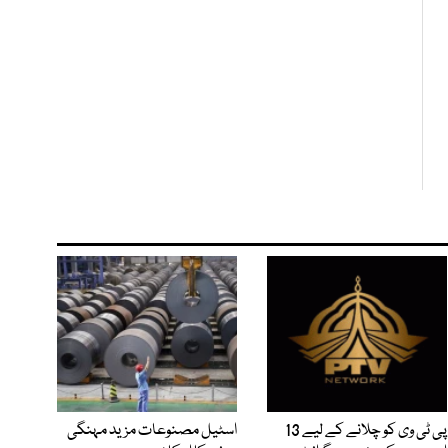
پی ٹی وی کو چلانے کے لیے 13
اسٹیل مصنوعات مزید مہنگی