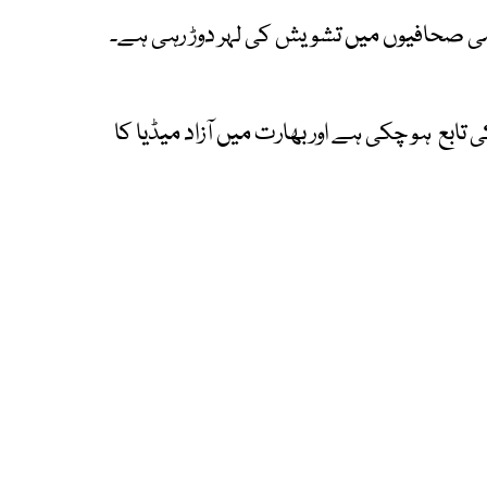
امی صحافیوں میں تشویش کی لہر دوڑ رہی ہے۔
ابع ہو چکی ہے اور بھارت میں آزاد میڈیا کا