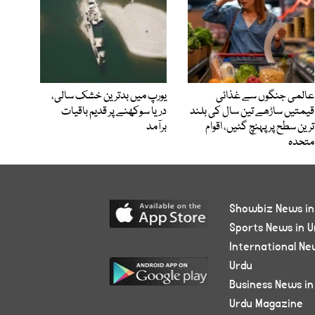
عالمی جنگوں سے غذائی
یورپ میں بدترین خشک سالی،
قیمتیں ساڑھے تین سال کی بلند
دریا سوکھنے پر قدیم باقیات
ترین سطح پر پہنچ گئیں، اقوام
برآمد
متحدہ
Showbiz News in
Sports News in U
International Ne
Urdu
Business News in
Urdu Magazine