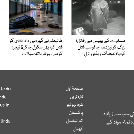
مسخرے کے بھیس میں قاتل؛
طالبعلم نے گھر میں دادا دادی کو
بزرگ کو تیز دھار چاقو سے قتل
قتل کیا پھر اسکول جاکر 5 ٹیچرز
کردیا؛ خوفناک ویڈیو وائرل
کو مارا، ہوشربا تفصیلات
صفحۂ اول
 Urdu
تازہ ترین
rdu
غزہ لہو لہو
ws in
پاکستان
کی سب سے زیادہ
انٹر نیشنل
 Urdu
 تمام مواد کے
کھیل