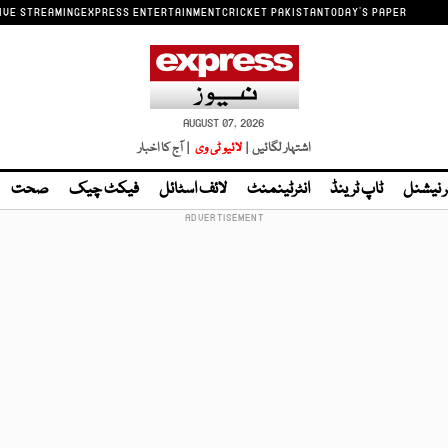
IVE STREAMING
EXPRESS ENTERTAINMENT
CRICKET PAKISTAN
TODAY'S PAPER
AUGUST 07, 2026
اشتہار لگائیں |
لائیو ٹی وی
| آج کا اخبار
ر نیشنل
ٹاپ ٹرینڈ
انٹرٹینمنٹ
لائف اسٹائل
فیکٹ چیک
صحت