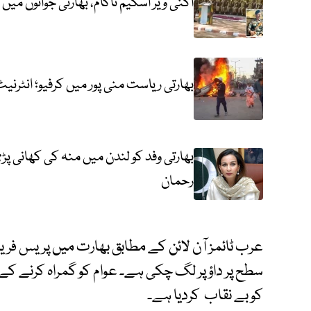
اگنی ویر اسکیم ناکام، بھارتی جوانوں می
بھارتی ریاست منی پور میں کرفیو؛ انٹرن
بھارتی وفد کو لندن میں منہ کی کھانی پڑ
رحمان
عرب ٹائمز آن لائن کے مطابق بھارت میں پریس ف
سطح پر داؤ پر لگ چکی ہے۔ عوام کو گمراہ کرنے کے 
کو بے نقاب کردیا ہے۔