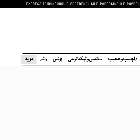
EXPRESS TRIBUNE
URDU E-PAPER
ENGLISH E-PAPER
SINDHI E-PAPER
L
دلچسپ و عجیب
سائنس و ٹیکنالوجی
بزنس
رائے
مزید