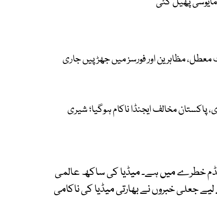
ں مایوسی پھیل گئی
یٹ معطل، مظاہرین اور فورسز میں جھڑپیں جاری
ی، پاکستان مخالف ایجنڈا ناکام ہوگیا؛ شیری
ریڈم خطرے میں ہے۔ میڈیا کی ساکھ عالمی
لیے جعلی خبروں نے بھارتی میڈیا کی ناکامی