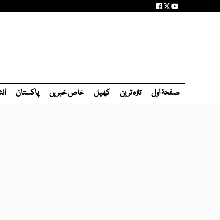
صفحۂ اول
تازہ ترین
کھیل
خاص خبریں
پاکستان
انٹ