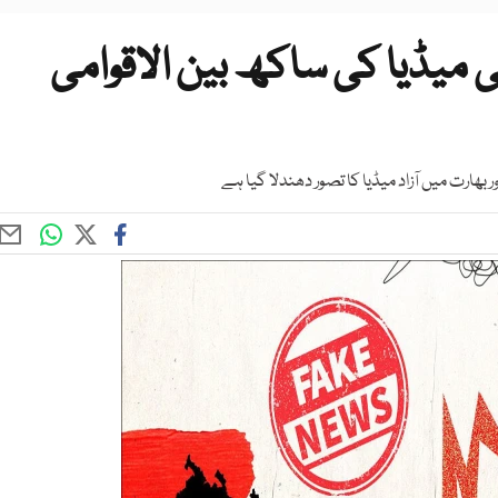
ی میڈیا کی ساکھ بین الاقوامی
بھارت میں آزاد میڈیا کا تصور دھندلا گیا ہے