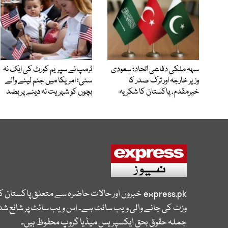
سہہ ملکی دفاعی اتحاد؛ سعودی
ٹرمپ نے سپریم کورٹ کی ایک نہ
وزیر خارجہ اور ترک صدر کا
سنی؛ امریکا میں جنم لینے والے
خیرمقدم، پاکستان کا شکریہ
بچوں کو شہریت نہ دینے پر بضد
express.pk
خبروں اور حالات حاضرہ سے متعلق پاکستان 
وزٹ کی جانے والی ویب سائٹ ہے۔ اس ویب سائٹ پر شائع شدہ
جملہ حقوق بحق ایکسپریس میڈیا گروپ محفوظ ہیں۔