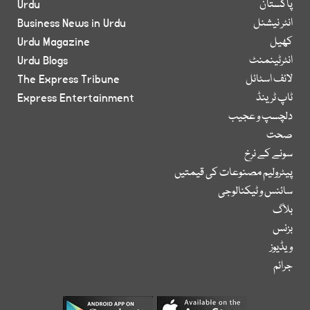
پاکستان
Urdu
انٹر نیشنل
Business News in Urdu
کھیل
Urdu Magazine
انٹرٹینمنٹ
Urdu Blogs
لائف اسٹائل
The Express Tribune
ٹاپ ٹرینڈ
Express Entertainment
دلچسپ و عجیب
صحت
سونے کے نرخ
پیٹرولیم مصنوعات کی قیمتیں
سائنس و ٹیکنالوجی
بلاگ
بزنس
ویڈیوز
جرائم