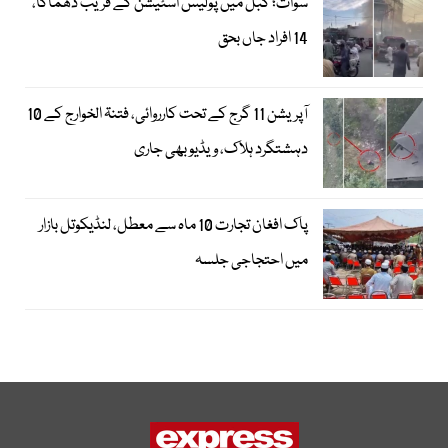
سوات؛ کبل میں پولیس اسٹیشن کے قریب دھماکا،
14 افراد جاں بحق
آپریشن 11 گرج کے تحت کارروائی، فتنۃ الخوارج کے 10
دہشتگرد ہلاک، ویڈیو بھی جاری
پاک افغان تجارت 10 ماہ سے معطل، لنڈیکوتل بازار
میں احتجاجی جلسہ