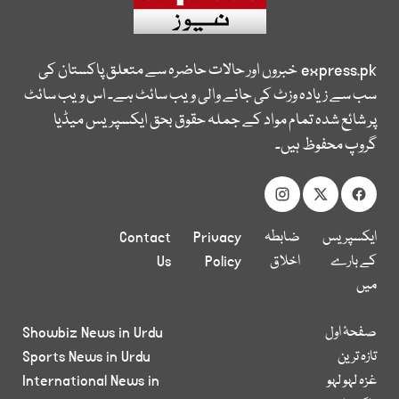
express.pk
خبروں اور حالات حاضرہ سے متعلق پاکستان کی
سب سے زیادہ وزٹ کی جانے والی ویب سائٹ ہے۔ اس ویب سائٹ
پر شائع شدہ تمام مواد کے جملہ حقوق بحق ایکسپریس میڈیا
گروپ محفوظ ہیں۔
ایکسپریس
ضابطہ
Privacy
Contact
کے بارے
اخلاق
Policy
Us
میں
صفحۂ اول
Showbiz News in Urdu
تازہ ترین
Sports News in Urdu
غزہ لہو لہو
International News in