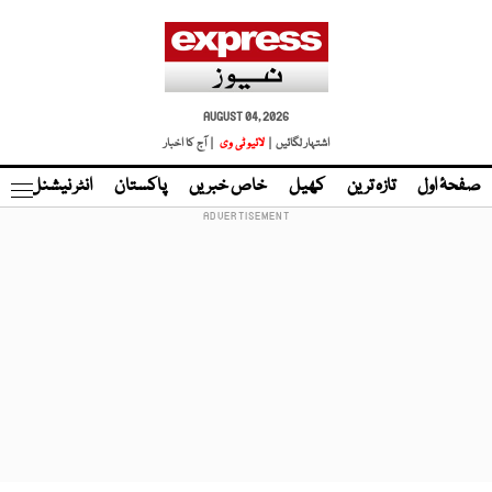
AUGUST 04, 2026
اشتہار لگائیں |
لائیو ٹی وی
| آج کا اخبار
صفحۂ اول
تازہ ترین
کھیل
خاص خبریں
پاکستان
انٹر نیشنل
ٹا