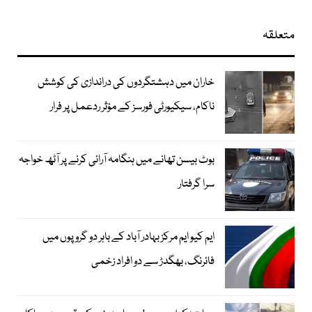
متعلقہ
خاران میں دہشتگردوں کی دراندازی کی کوشش
ناکام، سیکیورٹی فورسز کے مؤثر ردعمل پر فرار
بوٹ بیسن تھانے میں ہنگامہ آرائی کرنے پر آٹھ خواجہ
سرا گرفتار
ایم کیو ایم مرکز بہادر آباد کے باہر دو گروپوں میں
فائرنگ، بھگدڑ سے دو افراد زخمی