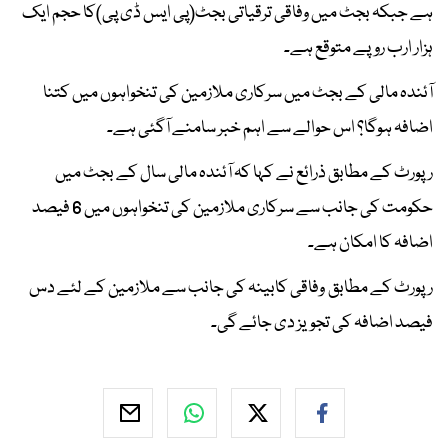
ہے جبکہ بجٹ میں وفاقی ترقیاتی بجٹ(پی ایس ڈی پی)کا حجم ایک
ہزار ارب روپے متوقع ہے۔
آئندہ مالی کے بجٹ میں سرکاری ملازمین کی تنخواہوں میں کتنا
اضافہ ہوگا؟ اس حوالے سے اہم خبر سامنے آگئی ہے۔
رپورٹ کے مطابق ذرائع نے کہا کہ آئندہ مالی سال کے بجٹ میں
حکومت کی جانب سے سرکاری ملازمین کی تنخواہوں میں 6 فیصد
اضافہ کا امکان ہے۔
رپورٹ کے مطابق وفاقی کابینہ کی جانب سے ملازمین کے لئے دس
فیصد اضافہ کی تجویز دی جائے گی۔