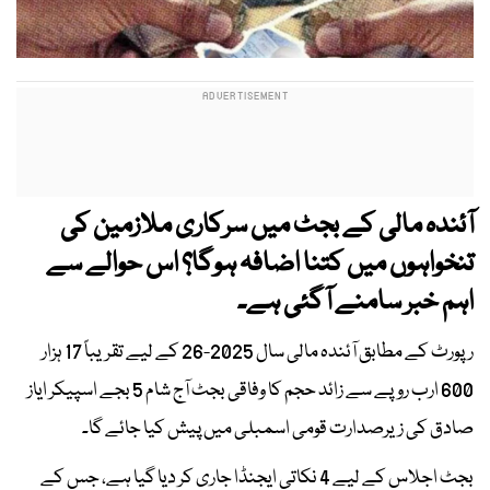
آئندہ مالی کے بجٹ میں سرکاری ملازمین کی
تنخواہوں میں کتنا اضافہ ہوگا؟ اس حوالے سے
اہم خبر سامنے آگئی ہے۔
رپورٹ کے مطابق آئندہ مالی سال 2025-26 کے لیے تقریباً 17 ہزار
600 ارب روپے سے زائد حجم کا وفاقی بجٹ آج شام 5 بجے اسپیکر ایاز
صادق کی زیرصدارت قومی اسمبلی میں پیش کیا جائے گا۔
بجٹ اجلاس کے لیے 4 نکاتی ایجنڈا جاری کر دیا گیا ہے، جس کے