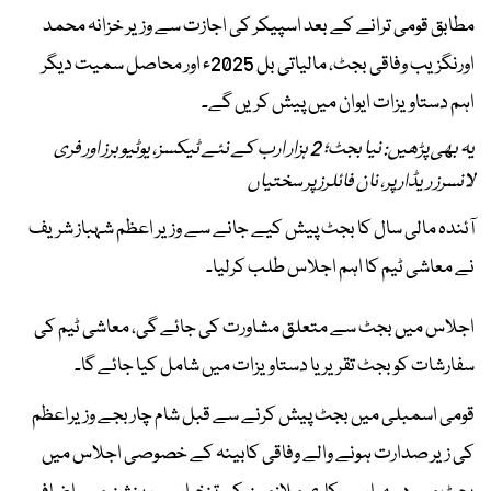
مطابق قومی ترانے کے بعد اسپیکر کی اجازت سے وزیر خزانہ محمد
اورنگزیب وفاقی بجٹ، مالیاتی بل 2025ء اور محاصل سمیت دیگر
اہم دستاویزات ایوان میں پیش کریں گے۔
یہ بھی پڑھیں: نیا بجٹ؛ 2 ہزار ارب کے نئے ٹیکسز، یوٹیوبرز اور فری
لانسرز ریڈار پر، نان فائلرز پر سختیاں
آئندہ مالی سال کا بجٹ پیش کیے جانے سے وزیر اعظم شہباز شریف
نے معاشی ٹیم کا اہم اجلاس طلب کرلیا۔
اجلاس میں بجٹ سے متعلق مشاورت کی جائے گی، معاشی ٹیم کی
سفارشات کو بجٹ تقریر یا دستاویزات میں شامل کیا جائے گا۔
قومی اسمبلی میں بجٹ پیش کرنے سے قبل شام چار بجے وزیراعظم
کی زیر صدارت ہونے والے وفاقی کابینہ کے خصوصی اجلاس میں