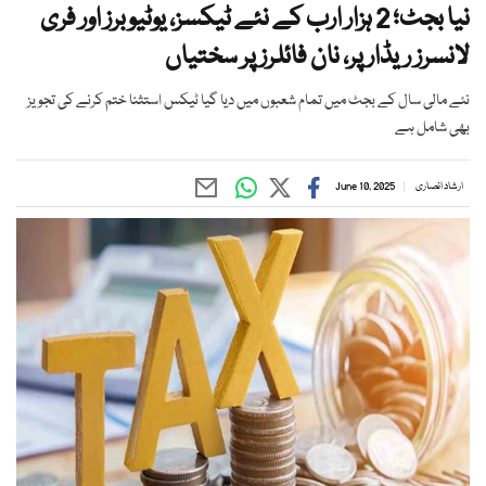
نیا بجٹ؛ 2 ہزار ارب کے نئے ٹیکسز، یوٹیوبرز اور فری
لانسرز ریڈار پر، نان فائلرز پر سختیاں
نئے مالی سال کے بجٹ میں تمام شعبوں میں دیا گیا ٹیکس استثنا ختم کرنے کی تجویز
بھی شامل ہے
ارشاد انصاری
June 10, 2025