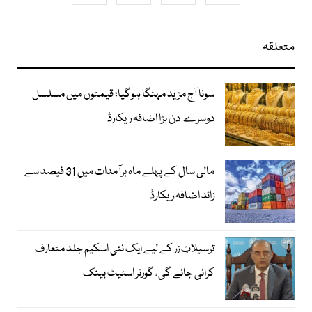
متعلقہ
سونا آج مزید مہنگا ہوگیا؛ قیمتوں میں مسلسل
دوسرے دن بڑا اضافہ ریکارڈ
مالی سال کے پہلے ماہ برآمدات میں 31 فیصد سے
زائد اضافہ ریکارڈ
ترسیلاتِ زر کے لیے ایک نئی اسکیم جلد متعارف
کرائی جائے گی، گورنر اسٹیٹ بینک