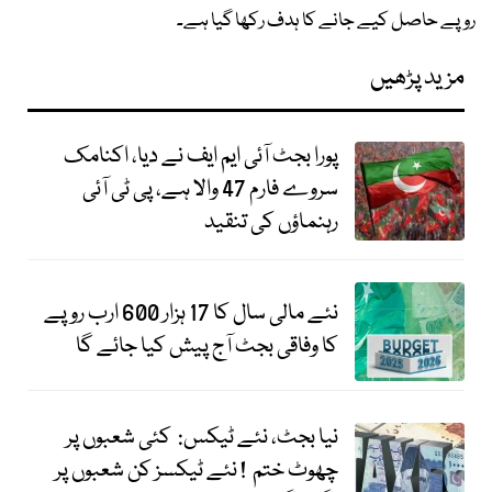
روپے حاصل کیے جانے کا ہدف رکھا گیا ہے۔
مزید پڑھیں
پورا بجٹ آئی ایم ایف نے دیا، اکنامک
سروے فارم 47 والا ہے، پی ٹی آئی
رہنماؤں کی تنقید
نئے مالی سال کا 17 ہزار 600 ارب روپے
کا وفاقی بجٹ آج پیش کیا جائے گا
نیا بجٹ، نئے ٹیکس: کئی شعبوں پر
چھوٹ ختم ! نئے ٹیکسز کن شعبوں پر