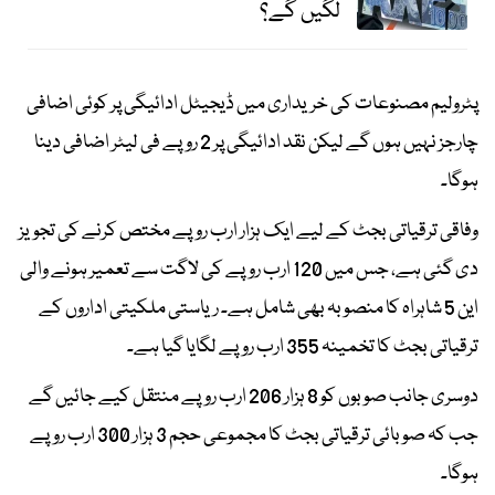
لگیں گے؟
پٹرولیم مصنوعات کی خریداری میں ڈیجیٹل ادائیگی پر کوئی اضافی
چارجز نہیں ہوں گے لیکن نقد ادائیگی پر 2 روپے فی لیٹر اضافی دینا
ہوگا۔
وفاقی ترقیاتی بجٹ کے لیے ایک ہزار ارب روپے مختص کرنے کی تجویز
دی گئی ہے، جس میں 120 ارب روپے کی لاگت سے تعمیر ہونے والی
این 5 شاہراہ کا منصوبہ بھی شامل ہے۔ ریاستی ملکیتی اداروں کے
ترقیاتی بجٹ کا تخمینہ 355 ارب روپے لگایا گیا ہے۔
دوسری جانب صوبوں کو 8 ہزار 206 ارب روپے منتقل کیے جائیں گے
جب کہ صوبائی ترقیاتی بجٹ کا مجموعی حجم 3 ہزار 300 ارب روپے
ہوگا۔