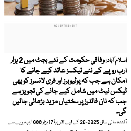
وفاقی حکومت کے نئے بجٹ میں 2 ہزار
اسلام آباد:
ارب روپے کے نئے ٹیکسز عائد کیے جانے کا
امکان ہے جب کہ یوٹیوبرز اور فری لانسرز کو بھی
ٹیکس نیٹ میں شامل کیے جانے کی تجویز ہے
جب کہ نان فائلرز پر سختیاں مزید بڑھائی جائیں
گی۔
آئندہ مالی سال 2025-26 کے لیے تقریباً 17 ہزار 600 ارب روپے سے