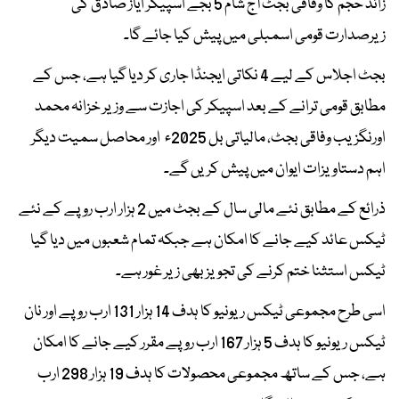
زائد حجم کا وفاقی بجٹ آج شام 5 بجے اسپیکر ایاز صادق کی
زیرصدارت قومی اسمبلی میں پیش کیا جائے گا۔
بجٹ اجلاس کے لیے 4 نکاتی ایجنڈا جاری کر دیا گیا ہے، جس کے
مطابق قومی ترانے کے بعد اسپیکر کی اجازت سے وزیر خزانہ محمد
اورنگزیب وفاقی بجٹ، مالیاتی بل 2025ء اور محاصل سمیت دیگر
اہم دستاویزات ایوان میں پیش کریں گے۔
ذرائع کے مطابق نئے مالی سال کے بجٹ میں 2 ہزار ارب روپے کے نئے
ٹیکس عائد کیے جانے کا امکان ہے جبکہ تمام شعبوں میں دیا گیا
ٹیکس استثنا ختم کرنے کی تجویز بھی زیر غور ہے۔
اسی طرح مجموعی ٹیکس ریونیو کا ہدف 14 ہزار 131 ارب روپے اور نان
ٹیکس ریونیو کا ہدف 5 ہزار 167 ارب روپے مقرر کیے جانے کا امکان
ہے، جس کے ساتھ مجموعی محصولات کا ہدف 19 ہزار 298 ارب