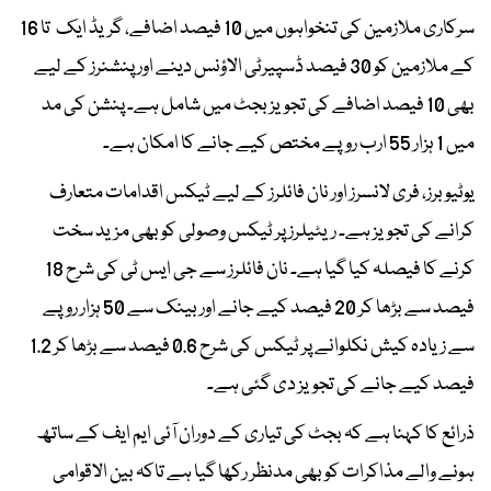
سرکاری ملازمین کی تنخواہوں میں 10 فیصد اضافے، گریڈ ایک تا 16
کے ملازمین کو 30 فیصد ڈسپیرٹی الاؤنس دینے اور پنشنرز کے لیے
بھی 10 فیصد اضافے کی تجویز بجٹ میں شامل ہے۔ پنشن کی مد
میں 1 ہزار 55 ارب روپے مختص کیے جانے کا امکان ہے۔
یوٹیوبرز، فری لانسرز اور نان فائلرز کے لیے ٹیکس اقدامات متعارف
کرانے کی تجویز ہے۔ ریٹیلرز پر ٹیکس وصولی کو بھی مزید سخت
کرنے کا فیصلہ کیا گیا ہے۔ نان فائلرز سے جی ایس ٹی کی شرح 18
فیصد سے بڑھا کر 20 فیصد کیے جانے اور بینک سے 50 ہزار روپے
سے زیادہ کیش نکلوانے پر ٹیکس کی شرح 0.6 فیصد سے بڑھا کر 1.2
فیصد کیے جانے کی تجویز دی گئی ہے۔
ذرائع کا کہنا ہے کہ بجٹ کی تیاری کے دوران آئی ایم ایف کے ساتھ
ہونے والے مذاکرات کو بھی مدنظر رکھا گیا ہے تاکہ بین الاقوامی