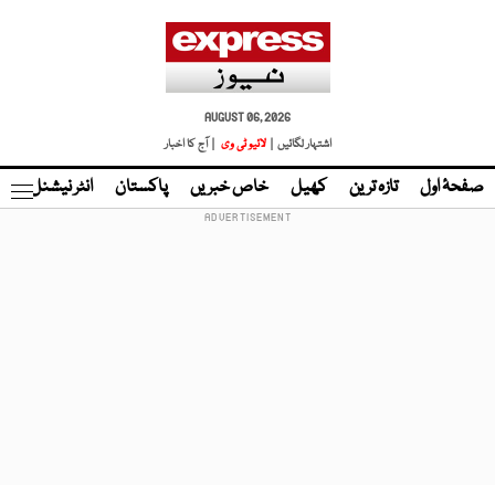
AUGUST 06, 2026
اشتہار لگائیں |
لائیو ٹی وی
| آج کا اخبار
صفحۂ اول
تازہ ترین
کھیل
خاص خبریں
پاکستان
انٹر نیشنل
ٹا