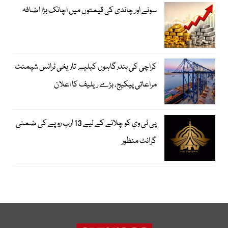
سونے اور چاندی کی قیمتوں میں اچانک بڑا اضافہ
کراچی کی بندرگاہوں کیلیے تاریخی ٹرانس شپمنٹ
مراعاتی پیکیج، بڑے ریلیف کا اعلان
پی ٹی وی کو چلانے کے لیے 13 ارب روپے کی ضمنی
گرانٹ منظور