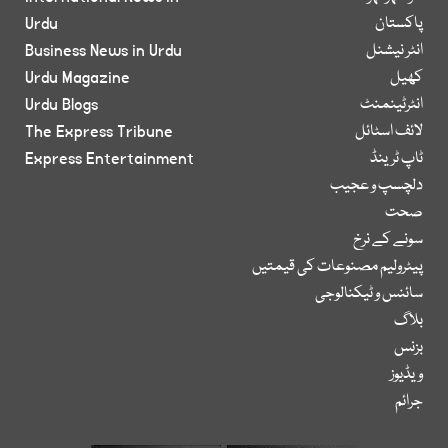
پاکستان
Urdu
انٹر نیشنل
Business News in Urdu
کھیل
Urdu Magazine
انٹرٹینمنٹ
Urdu Blogs
لائف اسٹائل
The Express Tribune
ٹاپ ٹرینڈ
Express Entertainment
دلچسپ و عجیب
صحت
سونے کے نرخ
پیٹرولیم مصنوعات کی قیمتیں
سائنس و ٹیکنالوجی
بلاگ
بزنس
ویڈیوز
جرائم