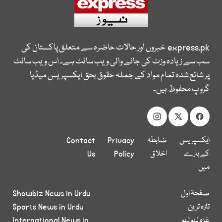
express.pk
خبروں اور حالات حاضرہ سے متعلق پاکستان کی
سب سے زیادہ وزٹ کی جانے والی ویب سائٹ ہے۔ اس ویب سائٹ
پر شائع شدہ تمام مواد کے جملہ حقوق بحق ایکسپریس میڈیا
گروپ محفوظ ہیں۔
ایکسپریس
ضابطہ
Privacy
Contact
کے بارے
اخلاق
Policy
Us
میں
صفحۂ اول
Showbiz News in Urdu
تازہ ترین
Sports News in Urdu
غزہ لہو لہو
International News in