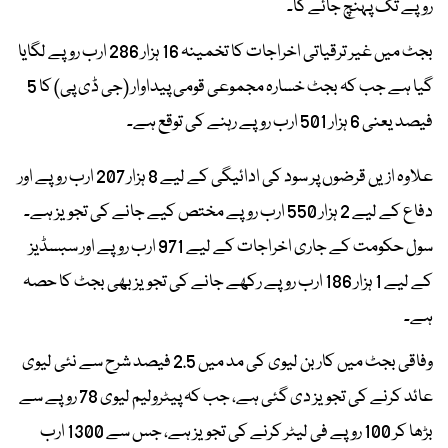
روپے تک پہنچ جائے گا۔
بجٹ میں غیر ترقیاتی اخراجات کا تخمینہ 16 ہزار 286 ارب روپے لگایا
گیا ہے جب کہ بجٹ خسارہ مجموعی قومی پیداوار (جی ڈی پی) کا 5
فیصد یعنی 6 ہزار 501 ارب روپے رہنے کی توقع ہے۔
علاوہ ازیں قرضوں پر سود کی ادائیگی کے لیے 8 ہزار 207 ارب روپے اور
دفاع کے لیے 2 ہزار 550 ارب روپے مختص کیے جانے کی تجویز ہے۔
سول حکومت کے جاری اخراجات کے لیے 971 ارب روپے اور سبسڈیز
کے لیے 1 ہزار 186 ارب روپے رکھے جانے کی تجویز بھی بجٹ کا حصہ
ہے۔
وفاقی بجٹ میں کاربن لیوی کی مد میں 2.5 فیصد شرح سے نئی لیوی
عائد کرنے کی تجویز دی گئی ہے، جب کہ پیٹرولیم لیوی 78 روپے سے
بڑھا کر 100 روپے فی لیٹر کرنے کی تجویز ہے، جس سے 1300 ارب