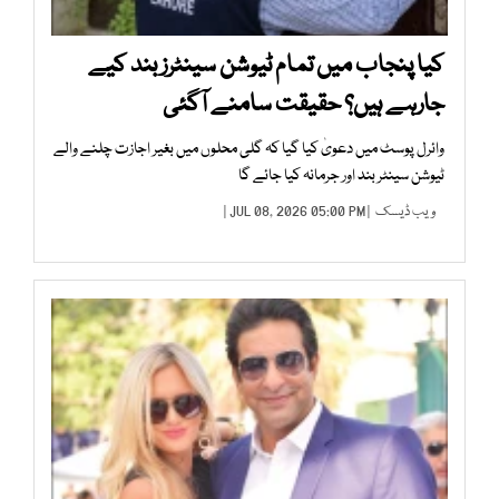
کیا پنجاب میں تمام ٹیوشن سینٹرز بند کیے
جارہے ہیں؟ حقیقت سامنے آگئی
وائرل پوسٹ میں دعویٰ کیا گیا کہ گلی محلوں میں بغیر اجازت چلنے والے
ٹیوشن سینٹر بند اور جرمانہ کیا جائے گا
ویب ڈیسک
| JUL 08, 2026 05:00 PM |