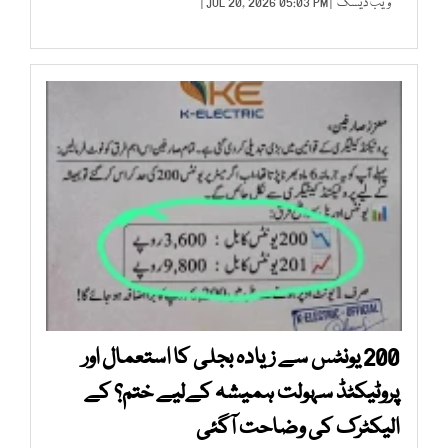
ویب ڈیسک
| JUL 20, 2026 05:03 PM |
200 یونٹس سے زیادہ بجلی کا استعمال اور
پروٹیکٹڈ سہولت ہمیشہ کےلیے ختم؟ کے
الیکٹرک کی وضاحت آگئی