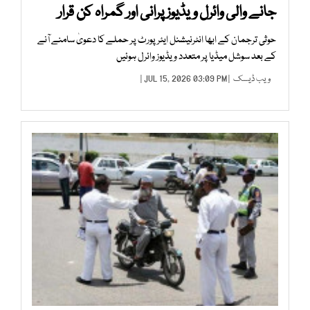
جانے والی وائرل ویڈیوز پرانی اور گمراہ کن قرار
حوثی ترجمان کے ابھا انٹرنیشنل ایئرپورٹ پر حملے کا دعویٰ سامنے آنے
کے بعد سوشل میڈیا پر متعدد ویڈیوز وائرل ہوئیں
ویب ڈیسک
| JUL 15, 2026 03:09 PM |