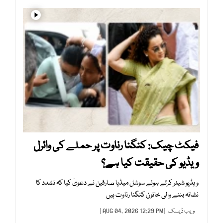
فیکٹ چیک: کنگنا رناوت پر حملے کی وائرل
ویڈیو کی حقیقت کیا ہے؟
ویڈیو شیئر کرتے ہوئے سوشل میڈیا صارفین نے دعویٰ کیا کہ تشدد کا
نشانہ بننے والی خاتون کنگنا رناوت ہیں
ویب ڈیسک
| AUG 04, 2026 12:29 PM |