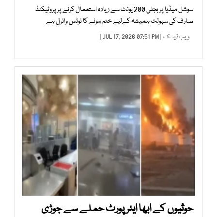
سوشل میڈیا پر بجلی 200 یونٹ سے زیادہ استعمال کرنے پر پروٹیکٹڈ
صارف کی سہولت ہمیشہ کےلیے ختم ہونے کا نوٹس وائرل ہے
ویب ڈیسک
| JUL 17, 2026 07:51 PM |
حوثیوں کے ابھا ایئرپورٹ حملے سے جوڑی