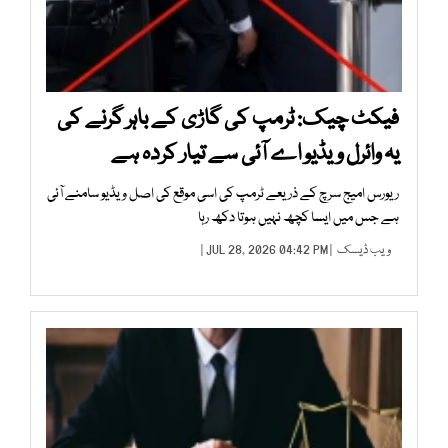
فیکٹ چیک: ٹرمپ کی گاڑی کے باہر گرنے کی
یہ وائرل ویڈیو اے آئی سے تیار کردہ ہے
ریورس امیج سرچ کے ذریعے ٹرمپ کی اسی موقع کی اصل ویڈیو سامنے آئی
ہے جس میں ایسا کچھ نہیں ہوتا دکھ رہا
ویب ڈیسک
| JUL 28, 2026 04:42 PM |