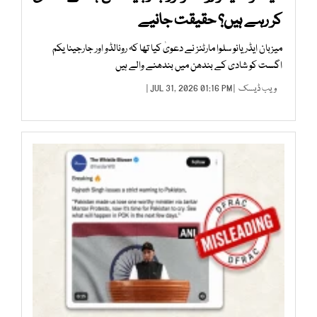
کر رہے ہیں؟ حقیقت جانیے
میزبان ایڈریانو سلوا مارٹنز نے دعویٰ کیا تھا کہ رونالڈو اور جارجینا یکم
اگست کو شادی کے بندھن میں بندھنے والے ہیں
ویب ڈیسک
| JUL 31, 2026 01:16 PM |