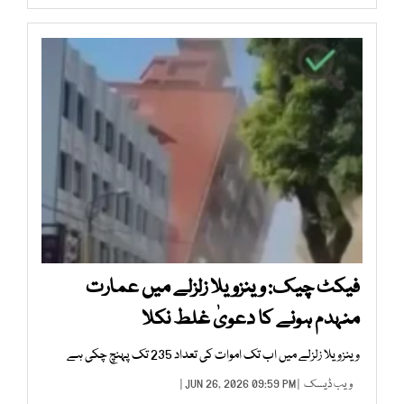
فیکٹ چیک: وینزویلا زلزلے میں عمارت
منہدم ہونے کا دعویٰ غلط نکلا
وینزویلا زلزلے میں اب تک اموات کی تعداد 235 تک پہنچ چکی ہے
ویب ڈیسک
| JUN 26, 2026 09:59 PM |