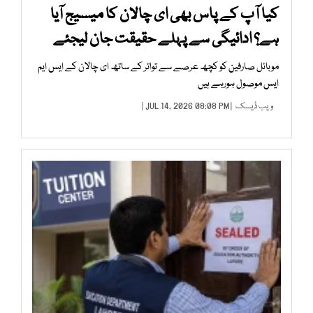
کیا آپ کے پاس بھی ای چالان کا میسیج آیا
ہے؟ ادائیگی سے پہلے حقیقت جان لیجئے
موبائل صارفین کو کچھ عرصے سے تواتر کے ساتھ ای چالان کے ایس ایم
ایس موصول ہورہے ہیں
ویب ڈیسک
| JUL 14, 2026 08:08 PM |