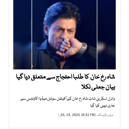
شاہ رخ خان کا طلبا احتجاج سے متعلق دیا گیا
بیان جعلی نکلا
وائرل اسکرین شاٹ شاہ رخ خان کے آفیشل سوشل میڈیا اکاؤنٹس سے
جاری نہیں کیا گیا
ویب ڈیسک
| JUL 24, 2026 10:42 PM |