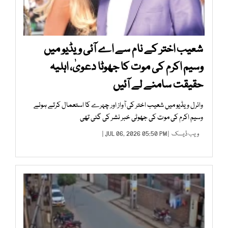
شعیب اختر کے نام سے اے آئی ویڈیو میں
وسیم اکرم کی موت کا جھوٹا دعویٰ، اہلیہ
حقیقت سامنے لے آئیں
وائرل ویڈیو میں شعیب اختر کی آواز اور چہرے کا استعمال کرتے ہوئے
وسیم اکرم کی موت کی جھوٹی خبر نشر کی گئی تھی
ویب ڈیسک
| JUL 06, 2026 05:50 PM |