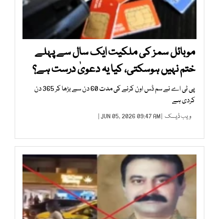
موبائل سمز کی ملکیت ایک سال سے پہلے
ختم نہیں ہوسکتی، کیا یہ دعویٰ درست ہے؟
پی ٹی اے نے سم ڈس اون کرنے کی مدت 60 دن سے بڑھا کر 365 دن
کردی ہے
ویب ڈیسک
| JUN 05, 2026 09:47 AM |