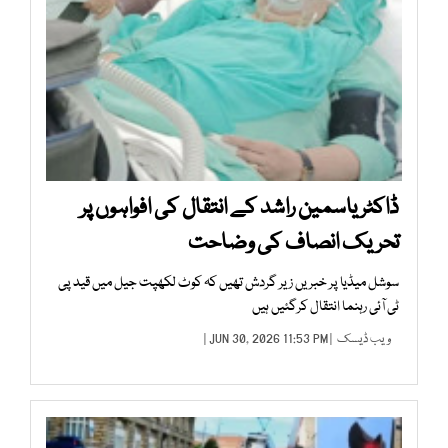
ڈاکٹر یاسمین راشد کے انتقال کی افواہوں پر
تحریک انصاف کی وضاحت
سوشل میڈیا پر خبریں زیر گردش تھیں کہ کوٹ لکھپت جیل میں قید پی
ٹی آئی رہنما انتقال کرگئیں ہیں
ویب ڈیسک
| JUN 30, 2026 11:53 PM |