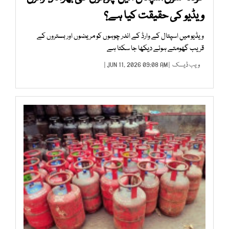
ویڈیو کی حقیقت کیا ہے؟
ویڈیو میں اسپتال کے وارڈ کے اندر چوہوں کو مریضوں اور بستروں کے
قریب گھومتے ہوئے دیکھا جا سکتا ہے
ویب ڈیسک
| JUN 11, 2026 09:08 AM |