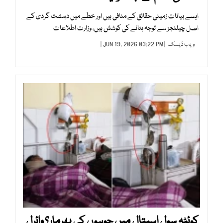
ایسے بیانات زمینی حقائق کے منافی ہیں اور خطے میں دہشت گردی کے
اصل چیلنجز سے توجہ ہٹانے کی کوشش ہیں، وزارت اطلاعات
ویب ڈیسک
| JUN 19, 2026 03:22 PM |
کوئٹہ سول اسپتال میں چوہوں کی بھرمار؟ وائرل