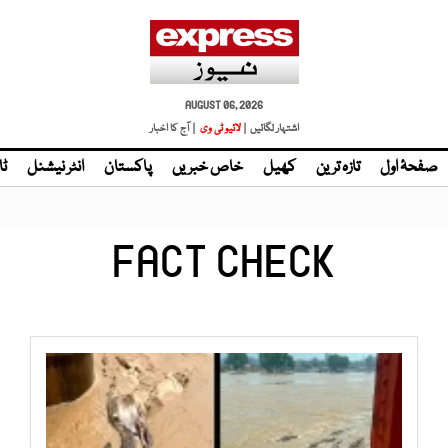
AUGUST 06, 2026
اشتہار لگائیں |
لائیو ٹی وی
| آج کا اخبار
صفحۂ اول
تازہ ترین
کھیل
خاص خبریں
پاکستان
انٹر نیشنل
ٹا
FACT CHECK