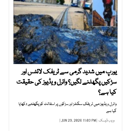
یورپ میں شدید گرمی سے ٹریفک لائٹس اور
سڑکیں پگھلنے لگیں؟ وائرل ویڈیوز کی حقیقت
کیا ہے؟
وائرل ویڈیوز میں ٹریفک سگنلز اور سڑکوں پر اسفالٹ کو پگھلتے دکھایا
گیا ہے
ویب ڈیسک
| JUN 29, 2026 11:03 PM |