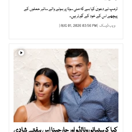
ٹرمپ نے دعویٰ کیا ہے کہ منی سوٹا پر ہونے والے سائبر حملوں کے
پیچھے اس کے خود کے گورنر ہیں۔
ویب ڈیسک
| AUG 01, 2026 03:56 PM |
کیا کرسٹیانو رونالڈو اور جارجینا اس ہفتے شادی