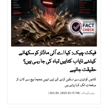
فیکٹ چیک: کیا اے آئی ماڈلز کو سکھانے
کیلئے نایاب کتابیں تباہ کی جا رہی ہیں؟
حقیقت جانیے
کتابوں کو تیزی سے اسکین کرنے کے لیے انہیں عموماً بیچ سے کاٹ کر
صفحات الگ کرنا پڑتے ہیں
ویب ڈیسک
| AUG 04, 2026 03:15 PM |