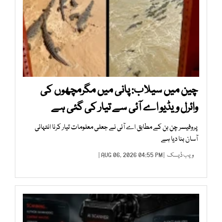
چین میں سیلاب: پانی میں مگرمچھوں کی
وائرل ویڈیو اے آئی سے تیار کی گئی ہے
پروفیسر چن بن کے مطابق اے آئی نے جعلی معلومات تیار کرنا انتہائی
آسان بنا دیا ہے
ویب ڈیسک
| AUG 06, 2026 04:55 PM |