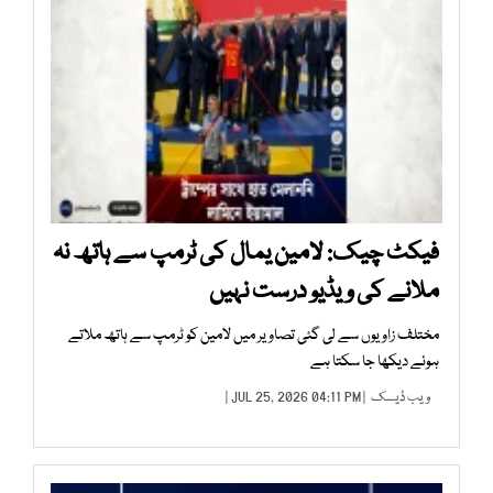
فیکٹ چیک: لامین یمال کی ٹرمپ سے ہاتھ نہ
ملانے کی ویڈیو درست نہیں
مختلف زاویوں سے لی گئی تصاویر میں لامین کو ٹرمپ سے ہاتھ ملاتے
ہوئے دیکھا جا سکتا ہے
ویب ڈیسک
| JUL 25, 2026 04:11 PM |