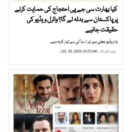
کیا بھارت سی جے پی احتجاج کی حمایت کرنے
پر پاکستان سے بدلہ لے گا؟ وائرل ویڈیو کی
حقیقت جانیے
یہ ویڈیو جعلی ہے اور اے آئی سے تیار کردہ ہے۔
ویب ڈیسک
| JUL 30, 2026 10:29 AM |