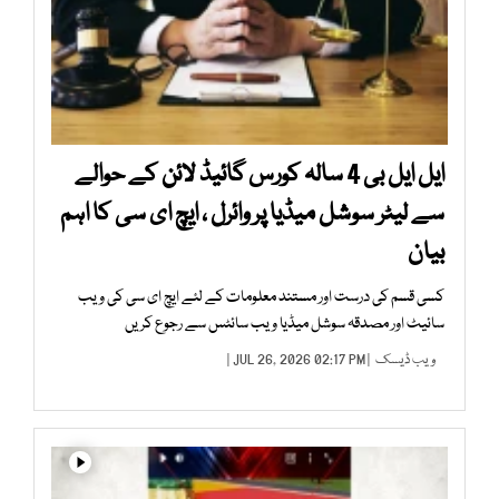
ایل ایل بی 4 سالہ کورس گائیڈ لائن کے حوالے
سے لیٹر سوشل میڈیا پر وائرل ، ایچ ای سی کا اہم
بیان
کسی قسم کی درست اور مستند معلومات کے لئے ایچ ای سی کی ویب
سائیٹ اور مصدقہ سوشل میڈیا ویب سائٹس سے رجوع کریں
ویب ڈیسک
| JUL 26, 2026 02:17 PM |