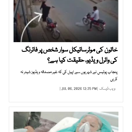
خاتون کی موٹرسائیکل سوار شخص پر فائرنگ
کی وائرل ویڈیو، حقیقت کیا ہے؟
پنجاب پولیس نے شہریوں سے اپیل کی کہ غیر مصدقہ ویڈیوز شیئر نہ
کریں
ویب ڈیسک
| JUL 06, 2026 12:35 PM |