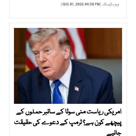
ویب ڈیسک
| AUG 01, 2026 04:50 PM |
امریکی ریاست منی سوٹا کے سائبر حملوں کے
پیچھے کون ہے؟ ٹرمپ کے دعوے کی حقیقت
جانیے