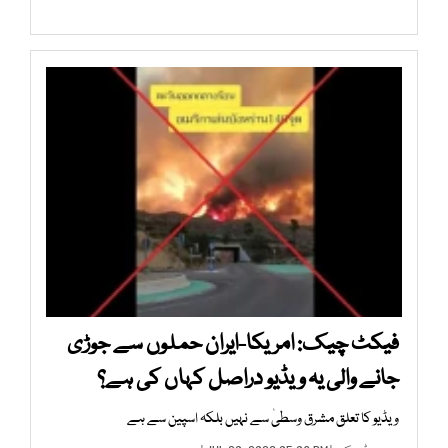
فیکٹ چیک: امریکا-ایران حملوں سے جوڑی
جانے والی یہ ویڈیو دراصل کہاں کی ہے؟
ویڈیو کا تعلق مشرق وسطیٰ سے نہیں بلکہ اسپین سے ہے