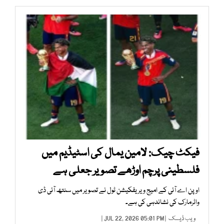
فیکٹ چیک: لامین یمال کی اسٹیڈیم میں
فلسطینی پرچم اوڑھے تصویر جعلی ہے
اوپن اے آئی کے امیج ویریفکیشن ٹول نے تصویر میں سنتھ آئی ڈی
واٹرمارک کی نشاندہی کی ہے۔
ویب ڈیسک
| JUL 22, 2026 05:01 PM |