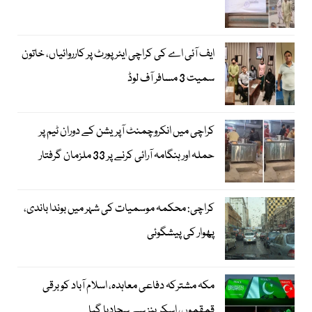
ایف آئی اے کی کراچی ایئرپورٹ پر کارروائیاں، خاتون
سمیت 3 مسافر آف لوڈ
کراچی میں انکروچمنٹ آپریشن کے دوران ٹیم پر
حملہ اور ہنگامہ آرائی کرنے پر 33 ملزمان گرفتار
کراچی: محکمہ موسمیات کی شہر میں بوندا باندی،
پھوار کی پیشگوئی
مکہ مشترکہ دفاعی معاہدہ، اسلام آباد کو برقی
قمقموں، اسکرینز سے سجادیا گیا