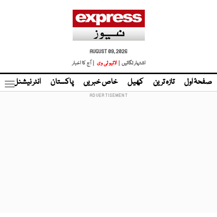
AUGUST 09, 2026
اشتہار لگائیں |
لائیو ٹی وی
| آج کا اخبار
صفحۂ اول
تازہ ترین
کھیل
خاص خبریں
پاکستان
انٹر نیشنل
ٹا