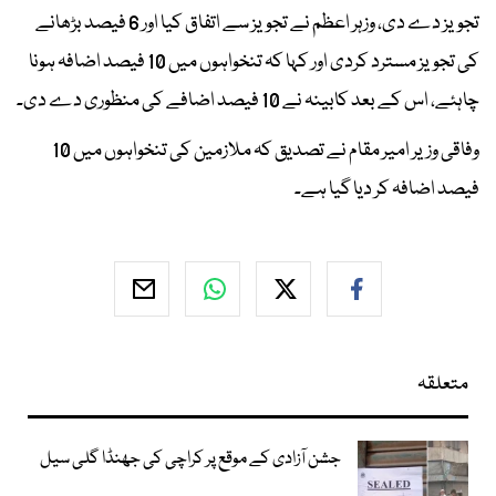
تجویز دے دی، وزہر اعظم نے تجویز سے اتفاق کیا اور 6 فیصد بڑھانے
کی تجویز مسترد کردی اور کہا کہ تنخواہوں میں 10 فیصد اضافہ ہونا
چاہئے، اس کے بعد کابینہ نے 10 فیصد اضافے کی منظوری دے دی۔
وفاقی وزیر امیر مقام نے تصدیق کہ ملازمین کی تنخواہوں میں 10
فیصد اضافہ کر دیا گیا ہے۔
متعلقہ
جشن آزادی کے موقع پر کراچی کی جھنڈا گلی سیل