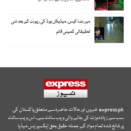
میر رضا کیس، میڈیکل بورڈ کی رپورٹ کے بعد نئی
تحقیقاتی کمیٹی قائم
express.pk
خبروں اور حالات حاضرہ سے متعلق پاکستان کی
سب سے زیادہ وزٹ کی جانے والی ویب سائٹ ہے۔ اس ویب سائٹ
پر شائع شدہ تمام مواد کے جملہ حقوق بحق ایکسپریس میڈیا