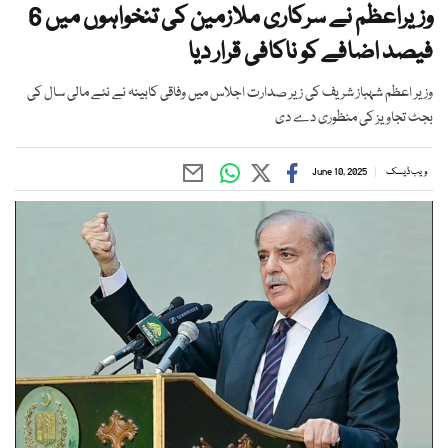
وزیراعظم نے سرکاری ملازمین کی تنخواہوں میں 6
فیصد اضافے کو ناکافی قرار دیا
وزیر اعظم شہباز شریف کی زیر صدارت اجلاس میں وفاقی کابینہ نے نئے مالی سال کی
بجٹ تجاویز کی منظوری دے دی
ویب ڈیسک
June 10, 2025