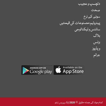
دلچسپ و عجیب
صحت
سونے کے نرخ
پیٹرولیم مصنوعات کی قیمتیں
سائنس و ٹیکنالوجی
بلاگ
بزنس
ویڈیوز
جرائم
تمام مواد کے جملہ حقوق © 2026 ایکسپریس اردو