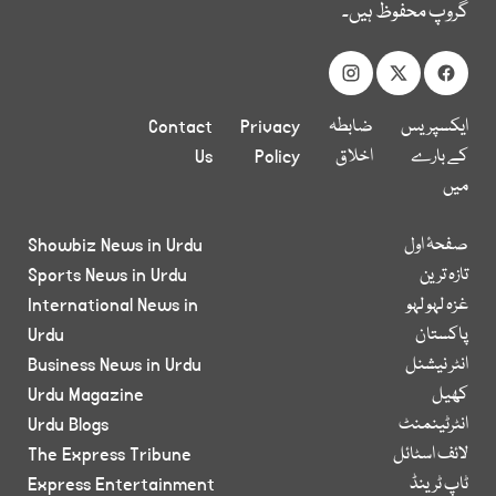
گروپ محفوظ ہیں۔
ایکسپریس
ضابطہ
Privacy
Contact
کے بارے
اخلاق
Policy
Us
میں
صفحۂ اول
Showbiz News in Urdu
تازہ ترین
Sports News in Urdu
غزہ لہو لہو
International News in
پاکستان
Urdu
انٹر نیشنل
Business News in Urdu
کھیل
Urdu Magazine
انٹرٹینمنٹ
Urdu Blogs
لائف اسٹائل
The Express Tribune
ٹاپ ٹرینڈ
Express Entertainment