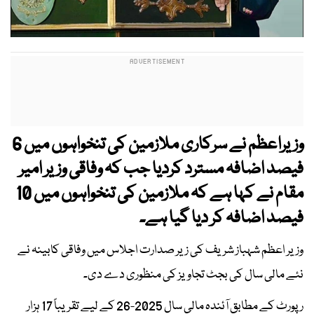
وزیراعظم نے سرکاری ملازمین کی تنخواہوں میں 6
فیصد اضافہ مسترد کردیا جب کہ وفاقی وزیر امیر
مقام نے کہا ہے کہ ملازمین کی تنخواہوں میں 10
فیصد اضافہ کر دیا گیا ہے۔
وزیر اعظم شہباز شریف کی زیر صدارت اجلاس میں وفاقی کابینہ نے
نئے مالی سال کی بجٹ تجاویز کی منظوری دے دی۔
رپورٹ کے مطابق آئندہ مالی سال 2025-26 کے لیے تقریباً 17 ہزار