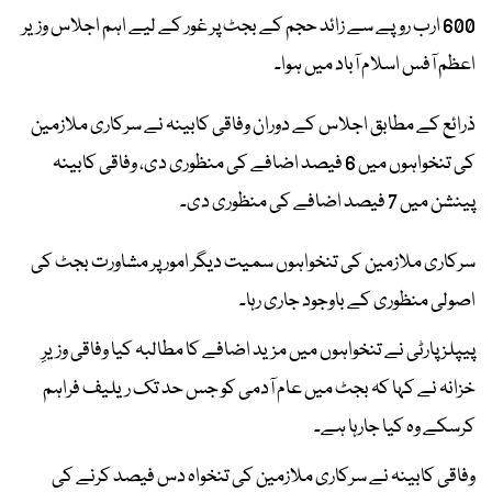
600 ارب روپے سے زائد حجم کے بجٹ پر غور کے لیے اہم اجلاس وزیر
اعظم آفس اسلام آباد میں ہوا۔
ذرائع کے مطابق اجلاس کے دوران وفاقی کابینہ نے سرکاری ملازمین
کی تنخواہوں میں 6 فیصد اضافے کی منظوری دی، وفاقی کابینہ
پینشن میں 7 فیصد اضافے کی منظوری دی۔
سرکاری ملازمین کی تنخواہوں سمیت دیگر امور پر مشاورت بجٹ کی
اصولی منظوری کے باوجود جاری رہا۔
پیپلز پارٹی نے تنخواہوں میں مزید اضافے کا مطالبہ کیا وفاقی وزیرِ
خزانہ نے کہا کہ بجٹ میں عام آدمی کو جس حد تک ریلیف فراہم
کرسکے وہ کیا جارہا ہے۔
وفاقی کابینہ نے سرکاری ملازمین کی تنخواہ دس فیصد کرنے کی