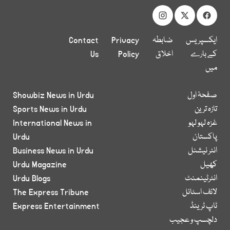
ایکسپریس
ضابطہ
Privacy
Contact
کے بارے
اخلاق
Policy
Us
میں
صفحۂ اول
Showbiz News in Urdu
تازہ ترین
Sports News in Urdu
غزہ لہو لہو
International News in
پاکستان
Urdu
انٹر نیشنل
Business News in Urdu
کھیل
Urdu Magazine
انٹرٹینمنٹ
Urdu Blogs
لائف اسٹائل
The Express Tribune
ٹاپ ٹرینڈ
Express Entertainment
دلچسپ و عجیب