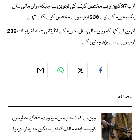
ارب 97کروڑ روپے مختص کرنے کی تجویز ہے جبکہ رواں مالی سال
پاک بحریہ کے لیے 230 ارب روپے مختص کیے گئے تھے۔
انہوں نے کہا کہ رواں مالی سال بحریہ کے نظرثانی شدہ اخراجات 238
ارب روپے سے بڑھ جائیں گے۔
متعلقہ
چین نے افغانستان میں موجود دہشتگرد تنظیموں
کو ہمسایہ ممالک کیلئے سنگین خطرہ قرار دیدیا