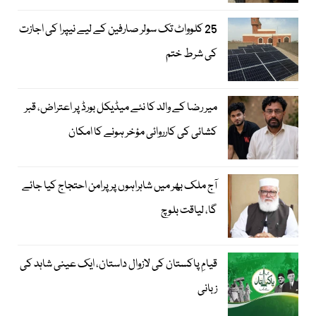
25 کلوواٹ تک سولر صارفین کے لیے نیپرا کی اجازت
کی شرط ختم
میر رضا کے والد کا نئے میڈیکل بورڈ پر اعتراض، قبر
کشائی کی کارروائی مؤخر ہونے کا امکان
آج ملک بھر میں شاہراہوں پر پرامن احتجاج کیا جائے
گا، لیاقت بلوچ
قیامِ پاکستان کی لازوال داستان، ایک عینی شاہد کی
زبانی