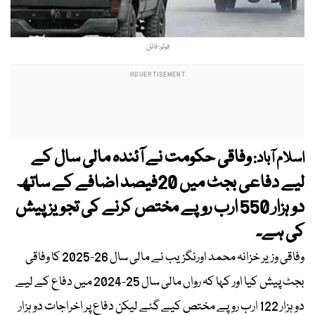
فوٹو: فائل
وفاقی حکومت نے آئندہ مالی سال کے
اسلام آباد:
لیے دفاعی بجٹ میں 20فیصد اضافے کے ساتھ
دو ہزار 550 ارب روپے مختص کرنے کی تجویز پیش
کی ہے۔
وفاقی وزیر خزانہ محمد اورنگزیب نے مالی سال 26-2025 کا وفاقی
بجٹ پیش کیا اور کہا کہ رواں مالی سال 25-2024 میں دفاع کے لیے
دو ہزار 122 ارب روپے مختص کیے گئے لیکن دفاع پر اخراجات دو ہزار