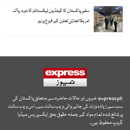
سفیرِ پاکستان کا کیلڈرون ٹیکسٹائلز کا دورہ، پاک
امریکا تجارتی تعاون کے فروغ پر زور
express.pk
خبروں اور حالات حاضرہ سے متعلق پاکستان کی
سب سے زیادہ وزٹ کی جانے والی ویب سائٹ ہے۔ اس ویب سائٹ
پر شائع شدہ تمام مواد کے جملہ حقوق بحق ایکسپریس میڈیا
گروپ محفوظ ہیں۔