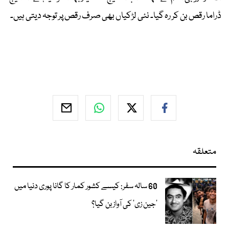
ڈراما رقص بن کر رہ گیا۔ نئی لڑکیاں بھی صرف رقص پر توجہ دیتی ہیں۔
متعلقہ
60 سالہ سفر: کیسے کشور کمار کا گانا پوری دنیا میں
’جین زی‘ کی آواز بن گیا؟