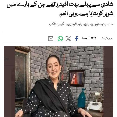
شادی سے پہلے بہت افیئرز تھے جن کے بارے میں
شوہر کو بتایا ہے، روبی انعم
ماضی دوستیاں بھی تھیں اور افیئرز بھی کیے، اداکارہ
ویب ڈیسک
June 11, 2025