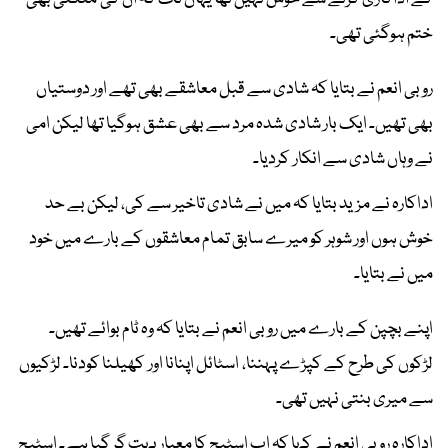
ختم ہوگئی تھی۔
روبی انعم نے بتایا کہ شادی سے قبل معاشقے بھی تھے اور دوستیاں
بھی تھیں۔ ایک بار شادی شدہ مرد سے بھی عشق ہوگیا تھا لیکن امی
نے وہاں شادی سے انکار کردیا۔
اداکارہ نے مزید بتایا کہ میں نے شادی تاخیر سے کی، لیکن بے حد
خوش ہوں اور شوہر کو میرے سابق تمام معاشقوں کے بارے میں خود
میں نے بتایا۔
اپنے بچپن کے بارے میں روبی انعم نے بتایا کہ وہ ٹام بوائے تھیں۔
لڑکوں کی طرح کے کپڑے پہننا، اسٹائل اپنانا اور کھیلنا کودنا۔ لڑکیوں
سے میری بنتی نہیں تھی۔
اداکارہ روبی انعم نے کہا کہ اب اسٹیج کا معیار بہت گر گیا ہے۔ اسٹیج