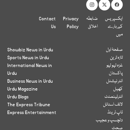
ایکسپریس
ضابطہ
Privacy
Contact
کے بارے
اخلاق
Policy
Us
میں
صفحۂ اول
Showbiz News in Urdu
تازہ ترین
Sports News in Urdu
غزہ لہو لہو
International News in
پاکستان
Urdu
انٹر نیشنل
Business News in Urdu
کھیل
Urdu Magazine
انٹرٹینمنٹ
Urdu Blogs
لائف اسٹائل
The Express Tribune
ٹاپ ٹرینڈ
Express Entertainment
دلچسپ و عجیب
صحت