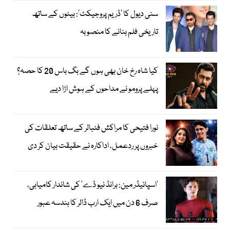
سنی دیول کا ’ڈریم پروجیکٹ‘: بیٹوں کے ساتھ
تاریخی فلم بنانے کا منصوبہ
کیا شاہ رخ خان بھی ہوں گے بگ باس 20 کا حصہ؟
پہلے پرومو نے مداحوں کے ہوش اڑا دیے
نورا فتیحی کا مراکش فٹبالر کے ساتھ تعلقات کی
خبروں پر ردعمل، اداکارہ نے حقیقت بیان کر دی
’اسپائیڈر مین: برانڈ نیو ڈے‘ کی شاندار کامیابی،
صرف 6 دن میں ایک ارب ڈالر کا ہندسہ عبور