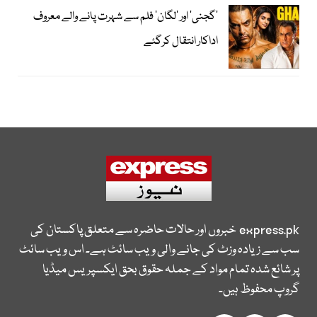
’گجنی‘ اور ’لگان‘ فلم سے شہرت پانے والے معروف
اداکار انتقال کرگئے
express.pk
خبروں اور حالات حاضرہ سے متعلق پاکستان کی
سب سے زیادہ وزٹ کی جانے والی ویب سائٹ ہے۔ اس ویب سائٹ
پر شائع شدہ تمام مواد کے جملہ حقوق بحق ایکسپریس میڈیا
گروپ محفوظ ہیں۔