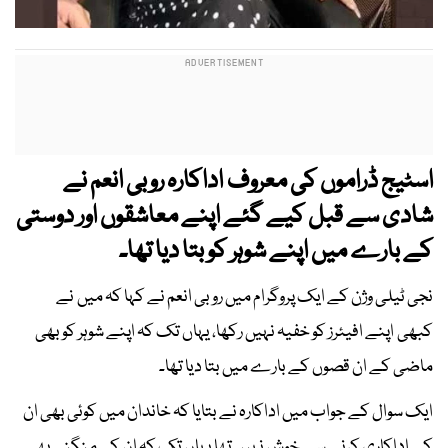
اسٹیج ڈراموں کی معروف اداکارہ روبی انعم نے
شادی سے قبل کیے گئے اپنے معاشقوں اور دوستی
کے بارے میں اپنے شوہر کو بتا دیا تھا۔
نجی ٹیلی وژن کے ایک پروگرام میں روبی انعم نے کہا کہ میں نے
کبھی اپنے افیئرز کو خفیہ نہیں رکھا، یہاں تک کہ اپنے شوہر کو بھی
ماضی کے ان قصوں کے بارے میں بتا دیا تھا۔
ایک سوال کے جواب میں اداکارہ نے بتایا کہ خاندان میں کوئی بھی ان
کے اداکاری کرنے سے خوش نہیں تھا یہاں تک کہ ان کی منگنی بھی