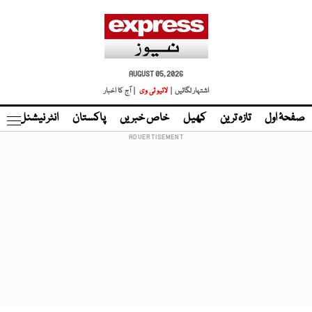
AUGUST 05, 2026
اشتہار لگائیں |
لائیو ٹی وی
| آج کا اخبار
صفحۂ اول
تازہ ترین
کھیل
خاص خبریں
پاکستان
انٹر نیشنل
ٹا