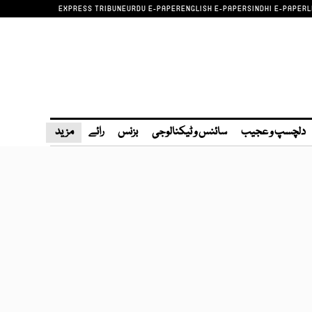
EXPRESS TRIBUNE
URDU E-PAPER
ENGLISH E-PAPER
SINDHI E-PAPER
L
دلچسپ و عجیب
سائنس و ٹیکنالوجی
بزنس
رائے
مزید