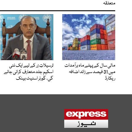
متعلقہ
مالی سال کے پہلے ماہ برآمدات
ترسیلاتِ زر کے لیے ایک نئی
میں 31 فیصد سے زائد اضافہ
اسکیم جلد متعارف کرائی جائے
ریکارڈ
گی، گورنر اسٹیٹ بینک