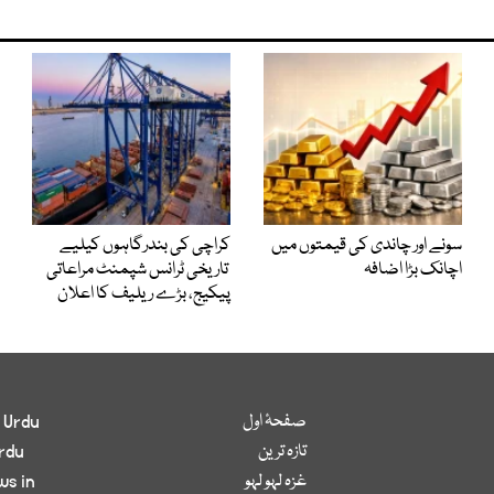
سونے اور چاندی کی قیمتوں میں
کراچی کی بندرگاہوں کیلیے
اچانک بڑا اضافہ
تاریخی ٹرانس شپمنٹ مراعاتی
پیکیج، بڑے ریلیف کا اعلان
صفحۂ اول
 Urdu
تازہ ترین
rdu
غزہ لہو لہو
ws in