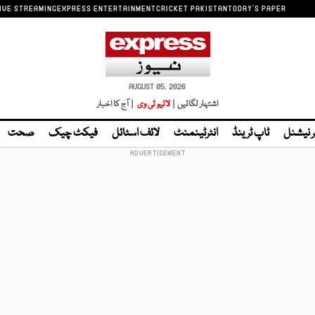
IVE STREAMING
EXPRESS ENTERTAINMENT
CRICKET PAKISTAN
TODAY'S PAPER
AUGUST 05, 2026
اشتہار لگائیں |
لائیو ٹی وی
| آج کا اخبار
ر نیشنل
ٹاپ ٹرینڈ
انٹرٹینمنٹ
لائف اسٹائل
فیکٹ چیک
صحت