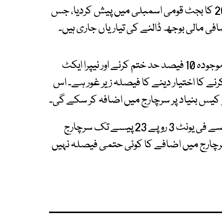
حکومت نے گزشتہ روز نئے آئندہ مالی سال 2025-26 کا بجٹ قومی اسمبلی میں پیش کردیا، جس
 مالی بوجھ ڈالنے کی تیاریاں جاری ہیں۔
ذرائع کے مطابق بجلی کے بلوں پر عائد سرچارج کی موجودہ 10 فیصد حد ختم کرنے اور نیپرا ایکٹ
ے کا اختیار دینے کا فیصلہ زیر غور ہے۔ اس
س بنیاد پر سرچارج میں اضافہ کر سکے گی۔
اس حوالے سے ذرائع نے مزید بتایا کہ بجلی صارفین سے فی یونٹ 3 روپے 23 پیسے تک سرچارج
رچارج میں اضافے کا کوئی حتمی فیصلہ نہیں