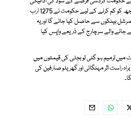
یعے حکومت گردشی قرضے کے سود کی ادائیگی
کرتی رہی ہے۔ اب ایک بار پھر گردشی قرضے کے بوجھ کو کم کرنے کے لیے حکومت نے 1275 ارب
رشل بینکوں سے حاصل کیا جائے گا اور یہ
ل کیے جانے والے سرچارج کے ذریعے واپس کیا
یکٹ میں ترمیم ہو گئی تو بجلی کی قیمتوں میں
ہ راست اثر مہنگائی اور گھریلو صارفین کی
ا۔