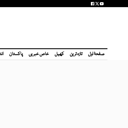
صفحۂ اول
تازہ ترین
کھیل
خاص خبریں
پاکستان
انٹ