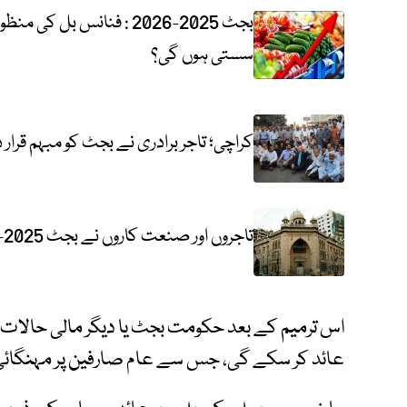
بجٹ 2025-2026 : فنانس ب
سستی ہوں گی؟
کراچی؛ تاجر برادری نے بجٹ کو مبہم قرار
تاجروں اور صنعت کاروں نے بجٹ 2025-2026 پر تحفظات کا اظہار کردیا
اس ترمیم کے بعد حکومت بجٹ یا دیگر مالی حالات
عائد کر سکے گی، جس سے عام صارفین پر مہنگائی کا