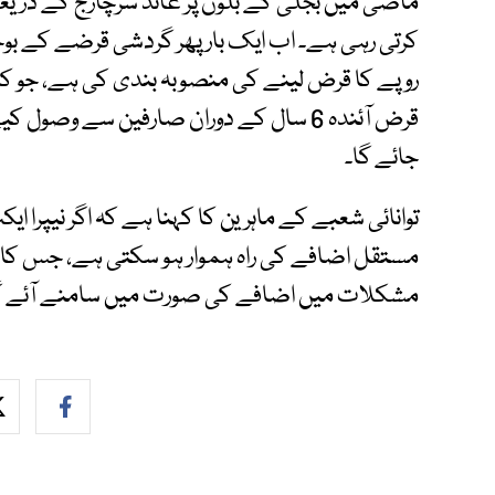
ماضی میں بجلی کے بلوں پر عائد سرچارج کے ذر
روپے کا قرض لینے کی منصوبہ بندی کی ہے، جو کم
قرض آئندہ 6 سال کے دوران صارفین سے وصو
جائے گا۔
توانائی شعبے کے ماہرین کا کہنا ہے کہ اگر نیپرا ا
مستقل اضافے کی راہ ہموار ہو سکتی ہے، جس کا برا
مشکلات میں اضافے کی صورت میں سامنے آئے گ