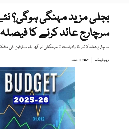
بجلی مزید مہنگی ہوگی؟ نئے
سرچارج عائد کرنے کا فیصلہ
سرچارج عائد کرنے کا براہ راست اثر مہنگائی اور گھریلو صارفین کی 
ویب ڈیسک
June 11, 2025