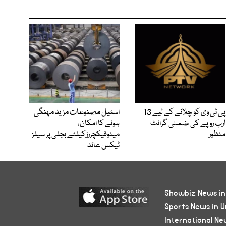
پی ٹی وی کو چلانے کے لیے 13
اسٹیل مصنوعات مزید مہنگی
ارب روپے کی ضمنی گرانٹ
ہونے کا امکان،
منظور
مینوفیکچررزکیلئے بجلی پر سیلز
ٹیکس عائد
Showbiz News in
Sports News in U
International Ne