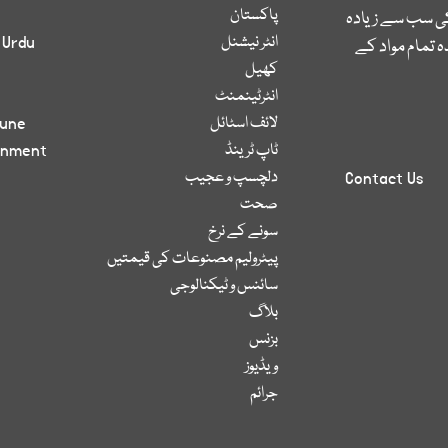
پاکستان
کی سب سے زیادہ
انٹر نیشنل
 Urdu
 تمام مواد کے
کھیل
انٹرٹینمنٹ
لائف اسٹائل
bune
ٹاپ ٹرینڈ
inment
دلچسپ و عجیب
Contact Us
صحت
سونے کے نرخ
پیٹرولیم مصنوعات کی قیمتیں
سائنس و ٹیکنالوجی
بلاگ
بزنس
ویڈیوز
جرائم