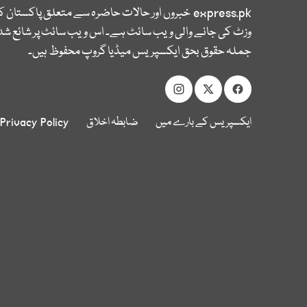
express.pk
خبروں اور حالات حاضرہ سے متعلق پاکستان 
وزٹ کی جانے والی ویب سائٹ ہے۔ اس ویب سائٹ پر شائع شدہ
جملہ حقوق بحق ایکسپریس میڈیا گروپ محفوظ ہیں۔
ایکسپریس کے بارے میں
ضابطہ اخلاق
Privacy Policy