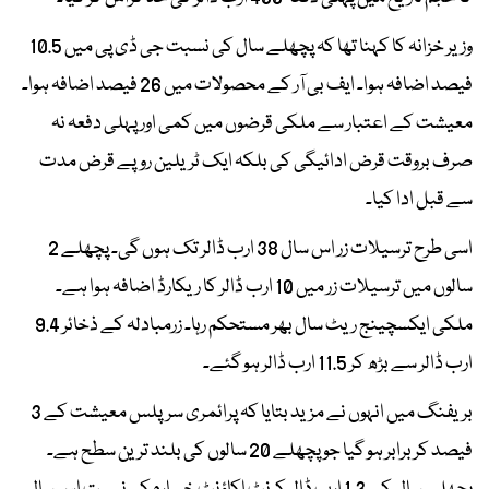
وزیر خزانہ کا کہنا تھا کہ پچھلے سال کی نسبت جی ڈی پی میں 10.5
فیصد اضافہ ہوا۔ ایف بی آر کے محصولات میں 26 فیصد اضافہ ہوا۔
معیشت کے اعتبار سے ملکی قرضوں میں کمی اور پہلی دفعہ نہ
صرف بروقت قرض ادائیگی کی بلکہ ایک ٹریلین روپے قرض مدت
سے قبل ادا کیا۔
اسی طرح ترسیلات زر اس سال 38 ارب ڈالر تک ہوں گی۔ پچھلے 2
سالوں میں ترسیلات زر میں 10 ارب ڈالر کا ریکارڈ اضافہ ہوا ہے۔
ملکی ایکسچینج ریٹ سال بھر مستحکم رہا۔ زرمبادلہ کے ذخائر 9.4
ارب ڈالر سے بڑھ کر 11.5 ارب ڈالر ہو گئے۔
بریفنگ میں انہوں نے مزید بتایا کہ پرائمری سرپلس معیشت کے 3
فیصد کر برابر ہو گیا جو پچھلے 20 سالوں کی بلند ترین سطح ہے۔