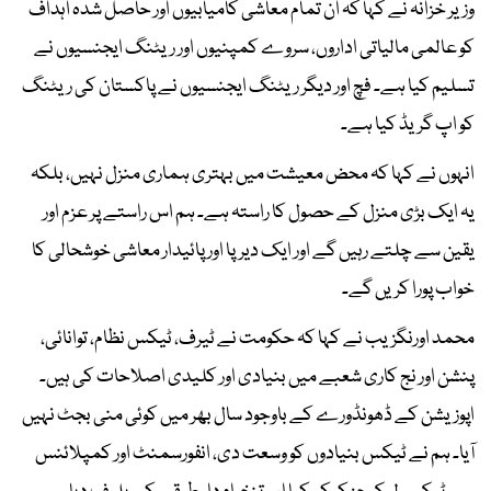
وزیر خزانہ نے کہا کہ ان تمام معاشی کامیابیوں اور حاصل شدہ اہداف
کو عالمی مالیاتی اداروں، سروے کمپنیوں اور ریٹنگ ایجنسیوں نے
تسلیم کیا ہے۔ فچ اور دیگر ریٹنگ ایجنسیوں نے پاکستان کی ریٹنگ
کو اپ گریڈ کیا ہے۔
انہوں نے کہا کہ محض معیشت میں بہتری ہماری منزل نہیں، بلکہ
یہ ایک بڑی منزل کے حصول کا راستہ ہے۔ ہم اس راستے پر عزم اور
یقین سے چلتے رہیں گے اور ایک دیرپا اور پائیدار معاشی خوشحالی کا
خواب پورا کریں گے۔
محمد اورنگزیب نے کہا کہ حکومت نے ٹیرف، ٹیکس نظام، توانائی،
پنشن اور نج کاری شعبے میں بنیادی اور کلیدی اصلاحات کی ہیں۔
اپوزیشن کے ڈھونڈورے کے باوجود سال بھر میں کوئی منی بجٹ نہیں
آیا۔ ہم نے ٹیکس بنیادوں کو وسعت دی، انفورسمنٹ اور کمپلائنس