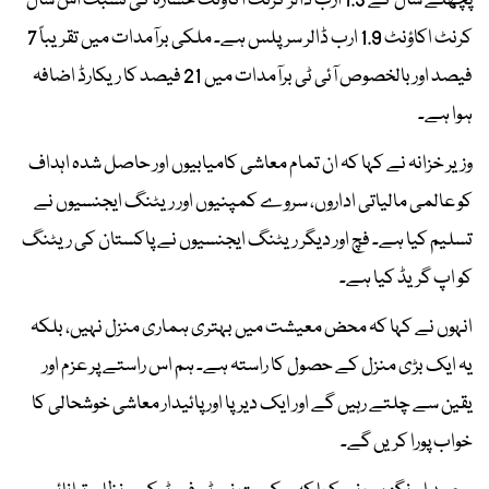
پچھلے سال کے 1.3 ارب ڈالر کرنٹ اکاؤنٹ خسارہ کی نسبت اس سال
کرنٹ اکاؤنٹ 1.9 ارب ڈالر سرپلس ہے۔ ملکی برآمدات میں تقریباً 7
فیصد اور بالخصوص آئی ٹی برآمدات میں 21 فیصد کا ریکارڈ اضافہ
ہوا ہے۔
وزیر خزانہ نے کہا کہ ان تمام معاشی کامیابیوں اور حاصل شدہ اہداف
کو عالمی مالیاتی اداروں، سروے کمپنیوں اور ریٹنگ ایجنسیوں نے
تسلیم کیا ہے۔ فچ اور دیگر ریٹنگ ایجنسیوں نے پاکستان کی ریٹنگ
کو اپ گریڈ کیا ہے۔
انہوں نے کہا کہ محض معیشت میں بہتری ہماری منزل نہیں، بلکہ
یہ ایک بڑی منزل کے حصول کا راستہ ہے۔ ہم اس راستے پر عزم اور
یقین سے چلتے رہیں گے اور ایک دیرپا اور پائیدار معاشی خوشحالی کا
خواب پورا کریں گے۔