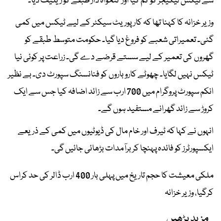
سے ٹیکس لیکیجز کو کم کیا اور تنخواہ دار طبقے کو ریلیف دیا۔
وزیر خزانہ کا کہنا تھا کہ کارپوریٹ سیکٹر کے لیے ٹیکس میں کمی
گئی۔ تعمیراتی شعبے کو فروغ دیا گیا۔ حکومت متوسط طبقے کو
گھروں کی تعمیر کے لیے سستے قرضے دے گی۔ زراعت پر کوئی نیا
ٹیکس نہیں لگایا۔ چھوٹے کاروباروں کو فنانسنگ سپورٹ دی۔ بے نظیر
انکم سپورٹ پروگرام میں 700 ارب سے زائد اضافہ کیا جس سے ایک
کروڑ سے زائد گھرانے مستفید ہوں گے۔
انہوں نے کہا کہ ٹیرف اور خام مال کی ڈیوٹیوں میں کمی کے ذریعے
ایکسپورٹرز کو فائدہ پہنچا کربرآمدات بڑھائی جائیں گی۔
ملکی معیشت کا حجم تاریخ میں پہلی بار 400 ارب ڈالر کی حد کراس
کرگیا، وزیر خزانہ
مزید پڑھیں