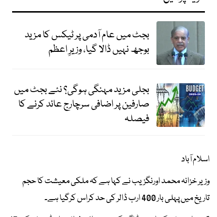
بجٹ میں عام آدمی پر ٹیکس کا مزید
بوجھ نہیں ڈالا گیا، وزیرِ اعظم
بجلی مزید مہنگی ہوگی؟ نئے بجٹ میں
صارفین پر اضافی سرچارج عائد کرنے کا
فیصلہ
اسلام آباد
وزیر خزانہ محمد اورنگزیب نے کہا ہے کہ ملکی معیشت کا حجم
تاریخ میں پہلی بار 400 ارب ڈالر کی حد کراس کرگیا ہے۔