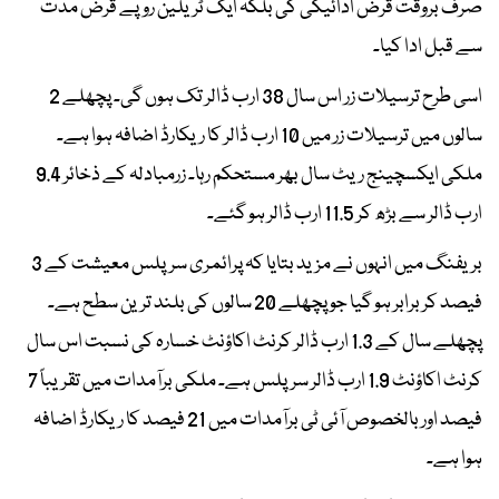
صرف بروقت قرض ادائیگی کی بلکہ ایک ٹریلین روپے قرض مدت
سے قبل ادا کیا۔
اسی طرح ترسیلات زر اس سال 38 ارب ڈالر تک ہوں گی۔ پچھلے 2
سالوں میں ترسیلات زر میں 10 ارب ڈالر کا ریکارڈ اضافہ ہوا ہے۔
ملکی ایکسچینج ریٹ سال بھر مستحکم رہا۔ زرمبادلہ کے ذخائر 9.4
ارب ڈالر سے بڑھ کر 11.5 ارب ڈالر ہو گئے۔
بریفنگ میں انہوں نے مزید بتایا کہ پرائمری سرپلس معیشت کے 3
فیصد کر برابر ہو گیا جو پچھلے 20 سالوں کی بلند ترین سطح ہے۔
پچھلے سال کے 1.3 ارب ڈالر کرنٹ اکاؤنٹ خسارہ کی نسبت اس سال
کرنٹ اکاؤنٹ 1.9 ارب ڈالر سرپلس ہے۔ ملکی برآمدات میں تقریباً 7
فیصد اور بالخصوص آئی ٹی برآمدات میں 21 فیصد کا ریکارڈ اضافہ
ہوا ہے۔