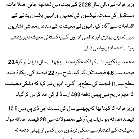
وزیر خزانہ نے مالی سال 2026 کے بجٹ میں ڈھانچہ جاتی اصلاحات،
مستقبل کی سمت، ٹیکسوں کی تعمیل اور انہیں یکساں بنانے کے
اقدامات سے آگاہ کیا۔ انہوں نے معیشت کے سدھار، معاشی اشاریوں
میں نمایاں بہتری اور عالمی اداروں کے پاکستانی معیشت پر بڑھتے
ہوئے اعتماد پر روشنی ڈالی۔
محمد اورنگزیب نے کہا کہ حکومت نے پچھلے سال افراط زر کو23.4
فیصد سے 4.6 فیصد تک کم کیا۔ شرح سود 22 فیصد کی ریکارڈ بلند
سطح سے 11 فیصد کی سطح پر آ گئی۔ انہوں نے کہا کہ ملکی معیشت
کا حجم تاریخ میں پہلی دفعہ 400 ارب ڈالر کی حد کراس کر گیا۔
وزیر خزانہ کا کہنا تھا کہ پچھلے سال کی نسبت جی ڈی پی میں 10.5
فیصد اضافہ ہوا۔ ایف بی آر کے محصولات میں 26 فیصد اضافہ ہوا۔
معیشت کے اعتبار سے ملکی قرضوں میں کمی اور پہلی دفعہ نہ