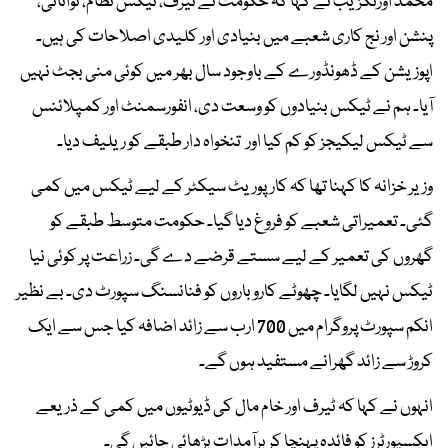
محمد اورنگزیب نے کہا کہ حکومت نے ٹیرف، ٹیکس نظام، توانائی،
پنشن اور نج کاری شعبے میں بنیادی اور کلیدی اصلاحات کی ہیں۔
اپوزیشن کے ڈھونڈورے کے باوجود سال بھر میں کوئی منی بجٹ نہیں
آیا۔ ہم نے ٹیکس بنیادوں کو وسعت دی، انفورسمنٹ اور کمپلائنس
سے ٹیکس لیکیجز کو کم کیا اور تنخواہ دار طبقے کو ریلیف دیا۔
وزیر خزانہ کا کہنا تھا کہ کارپوریٹ سیکٹر کے لیے ٹیکس میں کمی
گئی۔ تعمیراتی شعبے کو فروغ دیا گیا۔ حکومت متوسط طبقے کو
گھروں کی تعمیر کے لیے سستے قرضے دے گی۔ زراعت پر کوئی نیا
ٹیکس نہیں لگایا۔ چھوٹے کاروباروں کو فنانسنگ سپورٹ دی۔ بے نظیر
انکم سپورٹ پروگرام میں 700 ارب سے زائد اضافہ کیا جس سے ایک
کروڑ سے زائد گھرانے مستفید ہوں گے۔
انہوں نے کہا کہ ٹیرف اور خام مال کی ڈیوٹیوں میں کمی کے ذریعے
ایکسپورٹرز کو فائدہ پہنچا کربرآمدات بڑھائی جائیں گی۔