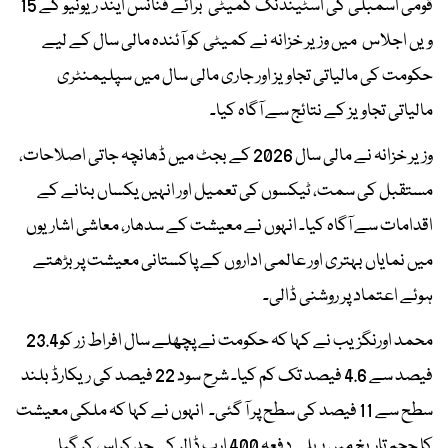
قومی اسمبلی کی اسٹینڈنگ کمیٹی برائے فنانس اینڈ ریونیو کے 15
ویں اجلاس میں وزیر خزانہ نے کمیٹی کو آئندہ مالی سال کے لیے
حکومت کی مالیاتی تجاویز اور جاری مالی سال میں سپلیمنٹری
مالیاتی تجاویز کے نتائج سے آگاہ کیا۔
وزیر خزانہ نے مالی سال 2026 کے بجٹ میں ڈھانچہ جاتی اصلاحات،
مستقبل کی سمت، ٹیکسوں کی تعمیل اور انہیں یکساں بنانے کے
اقدامات سے آگاہ کیا۔ انہوں نے معیشت کے سدھار، معاشی اشاریوں
میں نمایاں بہتری اور عالمی اداروں کے پاکستانی معیشت پر بڑھتے
ہوئے اعتماد پر روشنی ڈالی۔
محمد اورنگزیب نے کہا کہ حکومت نے پچھلے سال افراط زر کو23.4
فیصد سے 4.6 فیصد تک کم کیا۔ شرح سود 22 فیصد کی ریکارڈ بلند
سطح سے 11 فیصد کی سطح پر آ گئی۔ انہوں نے کہا کہ ملکی معیشت
کا حجم تاریخ میں پہلی دفعہ 400 ارب ڈالر کی حد کراس کر گیا۔