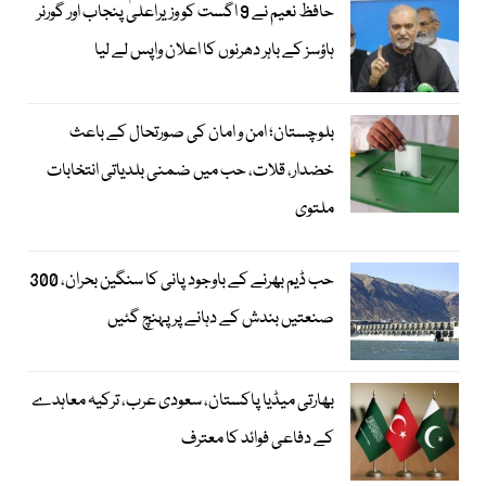
حافظ نعیم نے 9 اگست کو وزیراعلیٰ پنجاب اور گورنر
ہاؤسز کے باہر دھرنوں کا اعلان واپس لے لیا
بلوچستان؛ امن و امان کی صورتحال کے باعث
خضدار، قلات، حب میں ضمنی بلدیاتی انتخابات
ملتوی
حب ڈیم بھرنے کے باوجود پانی کا سنگین بحران، 300
صنعتیں بندش کے دہانے پر پہنچ گئیں
بھارتی میڈیا پاکستان، سعودی عرب، ترکیہ معاہدے
کے دفاعی فوائد کا معترف