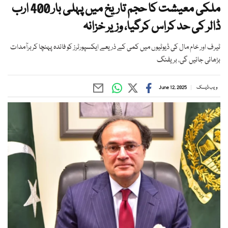
ملکی معیشت کا حجم تاریخ میں پہلی بار 400 ارب
ڈالر کی حد کراس کرگیا، وزیر خزانہ
ٹیرف اور خام مال کی ڈیوٹیوں میں کمی کے ذریعے ایکسپورٹرز کو فائدہ پہنچا کربرآمدات
بڑھائی جائیں گی، بریفنگ
ویب ڈیسک
June 12, 2025