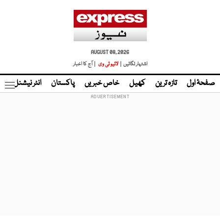
AUGUST 08, 2026
اشتہار لگائیں |
لائیو ٹی وی
| آج کا اخبار
صفحۂ اول
تازہ ترین
کھیل
خاص خبریں
پاکستان
انٹر نیشنل
ٹا