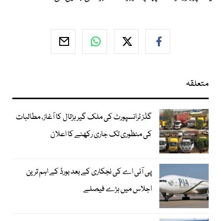
متعلقہ
گڈز ٹرانسپورٹ کی ملک گیر ہڑتال کا آغاز، مطالبات
کی منظوری تک جاری رکھنے کا اعلان
پی آئی اے کی نجکاری کے بعد بورڈ کے اہم ترین
اجلاس میں بڑے فیصلے