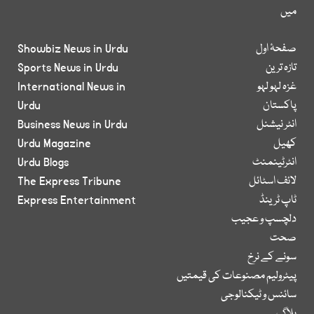
میں
صفحۂ اول
Showbiz News in Urdu
تازہ ترین
Sports News in Urdu
غزہ لہو لہو
International News in
پاکستان
Urdu
انٹر نیشنل
Business News in Urdu
کھیل
Urdu Magazine
انٹرٹینمنٹ
Urdu Blogs
لائف اسٹائل
The Express Tribune
ٹاپ ٹرینڈ
Express Entertainment
دلچسپ و عجیب
صحت
سونے کے نرخ
پیٹرولیم مصنوعات کی قیمتیں
سائنس و ٹیکنالوجی