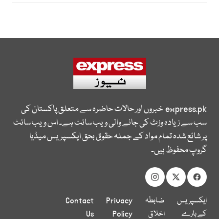
express.pk
خبروں اور حالات حاضرہ سے متعلق پاکستان کی
سب سے زیادہ وزٹ کی جانے والی ویب سائٹ ہے۔ اس ویب سائٹ
پر شائع شدہ تمام مواد کے جملہ حقوق بحق ایکسپریس میڈیا
گروپ محفوظ ہیں۔
ایکسپریس
ضابطہ
Privacy
Contact
کے بارے
اخلاق
Policy
Us